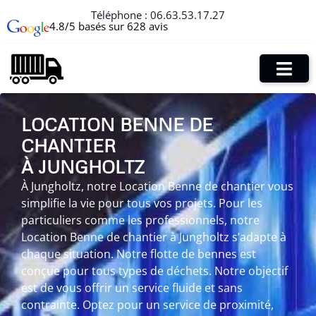
Téléphone :
06.63.53.17.27
4.8/5 basés sur 628 avis
LOCATION BENNE DE
CHANTIER
À JUNGHOLTZ
À Jungholtz, notre Location Benne de chantier vous
simplifie la vie pour tous vos projets. Pour les
particuliers comme les professionnels, notre
Location Benne de chantier à Jungholtz s’adapte à
chaque situation. Notre flotte de bennes est
conçue pour tous types de déchets. Notre objectif
est de vous offrir un service fluide et sans
contrainte. Optez pour un service de proximité,