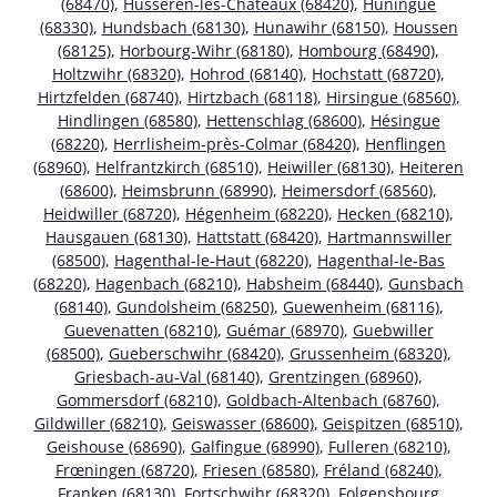
(68470)
,
Husseren-les-Châteaux (68420)
,
Huningue
(68330)
,
Hundsbach (68130)
,
Hunawihr (68150)
,
Houssen
(68125)
,
Horbourg-Wihr (68180)
,
Hombourg (68490)
,
Holtzwihr (68320)
,
Hohrod (68140)
,
Hochstatt (68720)
,
Hirtzfelden (68740)
,
Hirtzbach (68118)
,
Hirsingue (68560)
,
Hindlingen (68580)
,
Hettenschlag (68600)
,
Hésingue
(68220)
,
Herrlisheim-près-Colmar (68420)
,
Henflingen
(68960)
,
Helfrantzkirch (68510)
,
Heiwiller (68130)
,
Heiteren
(68600)
,
Heimsbrunn (68990)
,
Heimersdorf (68560)
,
Heidwiller (68720)
,
Hégenheim (68220)
,
Hecken (68210)
,
Hausgauen (68130)
,
Hattstatt (68420)
,
Hartmannswiller
(68500)
,
Hagenthal-le-Haut (68220)
,
Hagenthal-le-Bas
(68220)
,
Hagenbach (68210)
,
Habsheim (68440)
,
Gunsbach
(68140)
,
Gundolsheim (68250)
,
Guewenheim (68116)
,
Guevenatten (68210)
,
Guémar (68970)
,
Guebwiller
(68500)
,
Gueberschwihr (68420)
,
Grussenheim (68320)
,
Griesbach-au-Val (68140)
,
Grentzingen (68960)
,
Gommersdorf (68210)
,
Goldbach-Altenbach (68760)
,
Gildwiller (68210)
,
Geiswasser (68600)
,
Geispitzen (68510)
,
Geishouse (68690)
,
Galfingue (68990)
,
Fulleren (68210)
,
Frœningen (68720)
,
Friesen (68580)
,
Fréland (68240)
,
Franken (68130)
,
Fortschwihr (68320)
,
Folgensbourg