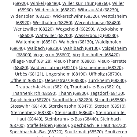
(68920)
,
Winkel (68480)
,
Willer-sur-Thur (68760)
,
Willer
(68960)
,
Wildenstein (68820)
,
Wihr-au-Val (68230)
,
Widensolen (68320)
,
Wickerschwihr (68320)
,
Wettolsheim
(68920)
,
Westhalten (68250)
,
Werentzhouse (68480)
,
Wentzwiller (68220)
,
Wegscheid (68290)
,
Weckolsheim
(68600)
,
Wattwiller (68700)
,
Wasserbourg (68230)
,
Waltenheim (68510)
,
Walheim (68130)
,
Waldighofen
(68640)
,
Walbach (68230)
,
Wahlbach (68130)
,
Volgelsheim
(68600)
,
Vogelgrun (68600)
,
Vœgtlinshoffen (68420)
,
Village-Neuf (68128)
,
Vieux-Thann (68800)
,
Vieux-Ferrette
(68480)
,
Valdieu-Lutran (68210)
,
Urschenheim (68320)
,
Urbès (68121)
,
Ungersheim (68190)
,
Uffholtz (68700)
,
Uffheim (68510)
,
Ueberstrass (68580)
,
Turckheim (68230)
,
Traubach-le-Haut (68210)
,
Traubach-le-Bas (68210)
,
Thannenkirch (68590)
,
Thann (68800)
,
Tagsdorf (68130)
,
Tagolsheim (68720)
,
Sundhoffen (68280)
,
Strueth (68580)
,
Stosswihr (68140)
,
Storckensohn (68470)
,
Stetten (68510)
,
Sternenberg (68780)
,
Steinsoultz (68640)
,
Steinbrunn-le-
Haut (68440)
,
Steinbrunn-le-Bas (68440)
,
Steinbach
(68700)
,
Staffelfelden (68850)
,
Spechbach-le-Haut (68720)
,
Spechbach-le-Bas (68720)
,
Soultzmatt (68570)
,
Soultzeren