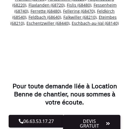
(68220)
,
Flaxlanden (68720)
,
Fislis (68480)
,
Fessenheim
(68740)
,
Ferrette (68480)
,
Fellering (68470)
,
Feldkirch
(68540)
,
Feldbach (68640)
,
Falkwiller (68210)
,
Eteimbes
(68210)
,
Eschentzwiller (68440)
,
Eschbach-au-Val (68140)
Pour toute demande liée à Location
Benne de chantier, nous sommes à
votre écoute.
06.63.53.17.27
DEVIS
GRATUIT