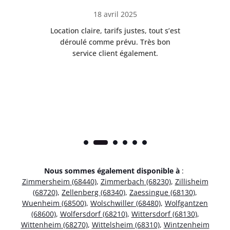
18 avril 2025
 de
Location claire, tarifs justes, tout s’est
Se
t
déroulé comme prévu. Très bon
pile
service client également.
Nous sommes également disponible à
:
Zimmersheim (68440)
,
Zimmerbach (68230)
,
Zillisheim
(68720)
,
Zellenberg (68340)
,
Zaessingue (68130)
,
Wuenheim (68500)
,
Wolschwiller (68480)
,
Wolfgantzen
(68600)
,
Wolfersdorf (68210)
,
Wittersdorf (68130)
,
Wittenheim (68270)
,
Wittelsheim (68310)
,
Wintzenheim