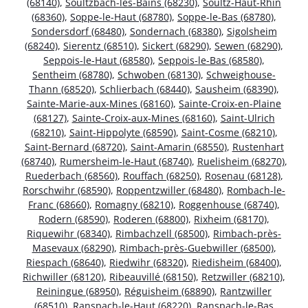
(68140)
,
Soultzbach-les-Bains (68230)
,
Soultz-Haut-Rhin
(68360)
,
Soppe-le-Haut (68780)
,
Soppe-le-Bas (68780)
,
Sondersdorf (68480)
,
Sondernach (68380)
,
Sigolsheim
(68240)
,
Sierentz (68510)
,
Sickert (68290)
,
Sewen (68290)
,
Seppois-le-Haut (68580)
,
Seppois-le-Bas (68580)
,
Sentheim (68780)
,
Schwoben (68130)
,
Schweighouse-
Thann (68520)
,
Schlierbach (68440)
,
Sausheim (68390)
,
Sainte-Marie-aux-Mines (68160)
,
Sainte-Croix-en-Plaine
(68127)
,
Sainte-Croix-aux-Mines (68160)
,
Saint-Ulrich
(68210)
,
Saint-Hippolyte (68590)
,
Saint-Cosme (68210)
,
Saint-Bernard (68720)
,
Saint-Amarin (68550)
,
Rustenhart
(68740)
,
Rumersheim-le-Haut (68740)
,
Ruelisheim (68270)
,
Ruederbach (68560)
,
Rouffach (68250)
,
Rosenau (68128)
,
Rorschwihr (68590)
,
Roppentzwiller (68480)
,
Rombach-le-
Franc (68660)
,
Romagny (68210)
,
Roggenhouse (68740)
,
Rodern (68590)
,
Roderen (68800)
,
Rixheim (68170)
,
Riquewihr (68340)
,
Rimbachzell (68500)
,
Rimbach-près-
Masevaux (68290)
,
Rimbach-près-Guebwiller (68500)
,
Riespach (68640)
,
Riedwihr (68320)
,
Riedisheim (68400)
,
Richwiller (68120)
,
Ribeauvillé (68150)
,
Retzwiller (68210)
,
Reiningue (68950)
,
Réguisheim (68890)
,
Rantzwiller
(68510)
,
Ranspach-le-Haut (68220)
,
Ranspach-le-Bas