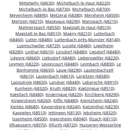
Mittelwihr (68630)
,
Michelbach-le-Haut (68220)
,
Michelbach-le-Bas (68730)
,
Michelbach (68700)
,
Meyenheim (68890)
,
Metzeral (68380)
,
Merxheim (68500)
,
Mertzen (68210)
,
Masevaux (68290)
,
Manspach (68210)
,
Malmerspach (68550)
,
Magstatt-le-Haut (68510)
,
Magstatt-le-Bas (68510)
,
Magny (68210)
,
Lutterbach
(68460)
,
Lutter (68480)
,
Luttenbach-près-Munster (68140)
,
Luemschwiller (68720)
,
Lucelle (68480)
,
Logelheim
(68280)
,
Linthal (68610)
,
Linsdorf (68480)
,
Ligsdorf (68480)
,
Lièpvre (68660)
,
Liebsdorf (68480)
,
Liebenswiller (68220)
,
Leymen (68220)
,
Levoncourt (68480)
,
Leimbach (68800)
,
Le
Bonhomme (68650)
,
Lauw (68290)
,
Lautenbachzell
(68610)
,
Lautenbach (68610)
,
Largitzen (68580)
,
Lapoutroie (68650)
,
Landser (68440)
,
Labaroche (68910)
,
Kunheim (68320)
,
Kruth (68820)
,
Kœtzingue (68510)
,
Kœstlach (68480)
,
Knœringue (68220)
,
Kirchberg (68290)
,
Kingersheim (68260)
,
Kiffis (68480)
,
Kientzheim (68240)
,
Kembs (68680)
,
Kaysersberg (68240)
,
Katzenthal (68230)
,
Kappelen (68510)
,
Jettingen (68130)
,
Jebsheim (68320)
,
Issenheim (68500)
,
Ingersheim (68040)
,
Illzach (68110)
,
Illhaeusern (68970)
,
Illfurth (68720)
,
Husseren-Wesserling