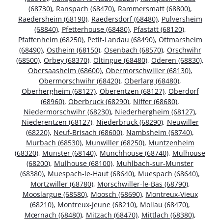
(68730)
,
Ranspach (68470)
,
Rammersmatt (68800)
,
Raedersheim (68190)
,
Raedersdorf (68480)
,
Pulversheim
(68840)
,
Pfetterhouse (68480)
,
Pfastatt (68120)
,
Pfaffenheim (68250)
,
Petit-Landau (68490)
,
Ottmarsheim
(68490)
,
Ostheim (68150)
,
Osenbach (68570)
,
Orschwihr
(68500)
,
Orbey (68370)
,
Oltingue (68480)
,
Oderen (68830)
,
Obersaasheim (68600)
,
Obermorschwiller (68130)
,
Obermorschwihr (68420)
,
Oberlarg (68480)
,
Oberhergheim (68127)
,
Oberentzen (68127)
,
Oberdorf
(68960)
,
Oberbruck (68290)
,
Niffer (68680)
,
Niedermorschwihr (68230)
,
Niederhergheim (68127)
,
Niederentzen (68127)
,
Niederbruck (68290)
,
Neuwiller
(68220)
,
Neuf-Brisach (68600)
,
Nambsheim (68740)
,
Murbach (68530)
,
Munwiller (68250)
,
Muntzenheim
(68320)
,
Munster (68140)
,
Munchhouse (68740)
,
Mulhouse
(68200)
,
Mulhouse (68100)
,
Muhlbach-sur-Munster
(68380)
,
Muespach-le-Haut (68640)
,
Muespach (68640)
,
Mortzwiller (68780)
,
Morschwiller-le-Bas (68790)
,
Mooslargue (68580)
,
Moosch (68690)
,
Montreux-Vieux
(68210)
,
Montreux-Jeune (68210)
,
Mollau (68470)
,
Mœrnach (68480)
,
Mitzach (68470)
,
Mittlach (68380)
,