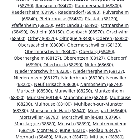
(68730)
,
Ranspach (68470)
,
Rammersmatt (68800)
,
Raedersheim (68190)
,
Raedersdorf (68480)
,
Pulversheim
(68840)
,
Pfetterhouse (68480)
,
Pfastatt (68120)
,
Pfaffenheim (68250)
,
Petit-Landau (68490)
,
Ottmarsheim
(68490)
,
Ostheim (68150)
,
Osenbach (68570)
,
Orschwihr
(68500)
,
Orbey (68370)
,
Oltingue (68480)
,
Oderen (68830)
,
Obersaasheim (68600)
,
Obermorschwiller (68130)
,
Obermorschwihr (68420)
,
Oberlarg (68480)
,
Oberhergheim (68127)
,
Oberentzen (68127)
,
Oberdorf
(68960)
,
Oberbruck (68290)
,
Niffer (68680)
,
Niedermorschwihr (68230)
,
Niederhergheim (68127)
,
Niederentzen (68127)
,
Niederbruck (68290)
,
Neuwiller
(68220)
,
Neuf-Brisach (68600)
,
Nambsheim (68740)
,
Murbach (68530)
,
Munwiller (68250)
,
Muntzenheim
(68320)
,
Munster (68140)
,
Munchhouse (68740)
,
Mulhouse
(68200)
,
Mulhouse (68100)
,
Muhlbach-sur-Munster
(68380)
,
Muespach-le-Haut (68640)
,
Muespach (68640)
,
Mortzwiller (68780)
,
Morschwiller-le-Bas (68790)
,
Mooslargue (68580)
,
Moosch (68690)
,
Montreux-Vieux
(68210)
,
Montreux-Jeune (68210)
,
Mollau (68470)
,
Mœrnach (68480)
,
Mitzach (68470)
,
Mittlach (68380)
,