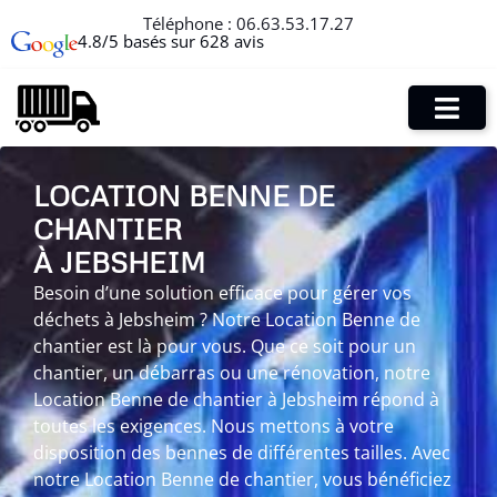
Téléphone :
06.63.53.17.27
4.8/5 basés sur 628 avis
LOCATION BENNE DE
CHANTIER
À JEBSHEIM
Besoin d’une solution efficace pour gérer vos
déchets à Jebsheim ? Notre Location Benne de
chantier est là pour vous. Que ce soit pour un
chantier, un débarras ou une rénovation, notre
Location Benne de chantier à Jebsheim répond à
toutes les exigences. Nous mettons à votre
disposition des bennes de différentes tailles. Avec
notre Location Benne de chantier, vous bénéficiez