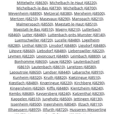
Mittelwihr (68630)
,
Michelbach-le-Haut (68220)
,
Michelbach-le-Bas (68730)
,
Michelbach (68700)
,
Meyenheim (68890)
,
Metzeral (68380)
,
Merxheim (68500)
,
Mertzen (68210)
,
Masevaux (68290)
,
Manspach (68210)
,
Malmerspach (68550)
,
Magstatt-le-Haut (68510)
,
Magstatt-le-Bas (68510)
,
Magny (68210)
,
Lutterbach
(68460)
,
Lutter (68480)
,
Luttenbach-près-Munster (68140)
,
Luemschwiller (68720)
,
Lucelle (68480)
,
Logelheim
(68280)
,
Linthal (68610)
,
Linsdorf (68480)
,
Ligsdorf (68480)
,
Lièpvre (68660)
,
Liebsdorf (68480)
,
Liebenswiller (68220)
,
Leymen (68220)
,
Levoncourt (68480)
,
Leimbach (68800)
,
Le
Bonhomme (68650)
,
Lauw (68290)
,
Lautenbachzell
(68610)
,
Lautenbach (68610)
,
Largitzen (68580)
,
Lapoutroie (68650)
,
Landser (68440)
,
Labaroche (68910)
,
Kunheim (68320)
,
Kruth (68820)
,
Kœtzingue (68510)
,
Kœstlach (68480)
,
Knœringue (68220)
,
Kirchberg (68290)
,
Kingersheim (68260)
,
Kiffis (68480)
,
Kientzheim (68240)
,
Kembs (68680)
,
Kaysersberg (68240)
,
Katzenthal (68230)
,
Kappelen (68510)
,
Jungholtz (68500)
,
Jettingen (68130)
,
Issenheim (68500)
,
Ingersheim (68040)
,
Illzach (68110)
,
Illhaeusern (68970)
,
Illfurth (68720)
,
Husseren-Wesserling