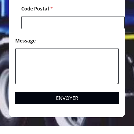
m
Code Postal
*
Message
ENVOYER