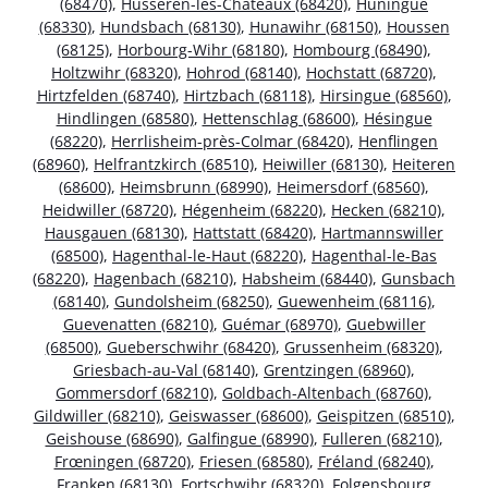
(68470)
,
Husseren-les-Châteaux (68420)
,
Huningue
(68330)
,
Hundsbach (68130)
,
Hunawihr (68150)
,
Houssen
(68125)
,
Horbourg-Wihr (68180)
,
Hombourg (68490)
,
Holtzwihr (68320)
,
Hohrod (68140)
,
Hochstatt (68720)
,
Hirtzfelden (68740)
,
Hirtzbach (68118)
,
Hirsingue (68560)
,
Hindlingen (68580)
,
Hettenschlag (68600)
,
Hésingue
(68220)
,
Herrlisheim-près-Colmar (68420)
,
Henflingen
(68960)
,
Helfrantzkirch (68510)
,
Heiwiller (68130)
,
Heiteren
(68600)
,
Heimsbrunn (68990)
,
Heimersdorf (68560)
,
Heidwiller (68720)
,
Hégenheim (68220)
,
Hecken (68210)
,
Hausgauen (68130)
,
Hattstatt (68420)
,
Hartmannswiller
(68500)
,
Hagenthal-le-Haut (68220)
,
Hagenthal-le-Bas
(68220)
,
Hagenbach (68210)
,
Habsheim (68440)
,
Gunsbach
(68140)
,
Gundolsheim (68250)
,
Guewenheim (68116)
,
Guevenatten (68210)
,
Guémar (68970)
,
Guebwiller
(68500)
,
Gueberschwihr (68420)
,
Grussenheim (68320)
,
Griesbach-au-Val (68140)
,
Grentzingen (68960)
,
Gommersdorf (68210)
,
Goldbach-Altenbach (68760)
,
Gildwiller (68210)
,
Geiswasser (68600)
,
Geispitzen (68510)
,
Geishouse (68690)
,
Galfingue (68990)
,
Fulleren (68210)
,
Frœningen (68720)
,
Friesen (68580)
,
Fréland (68240)
,
Franken (68130)
,
Fortschwihr (68320)
,
Folgensbourg