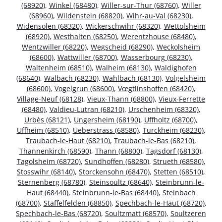
(68920)
,
Winkel (68480)
,
Willer-sur-Thur (68760)
,
Willer
(68960)
,
Wildenstein (68820)
,
Wihr-au-Val (68230)
,
Widensolen (68320)
,
Wickerschwihr (68320)
,
Wettolsheim
(68920)
,
Westhalten (68250)
,
Werentzhouse (68480)
,
Wentzwiller (68220)
,
Wegscheid (68290)
,
Weckolsheim
(68600)
,
Wattwiller (68700)
,
Wasserbourg (68230)
,
Waltenheim (68510)
,
Walheim (68130)
,
Waldighofen
(68640)
,
Walbach (68230)
,
Wahlbach (68130)
,
Volgelsheim
(68600)
,
Vogelgrun (68600)
,
Vœgtlinshoffen (68420)
,
Village-Neuf (68128)
,
Vieux-Thann (68800)
,
Vieux-Ferrette
(68480)
,
Valdieu-Lutran (68210)
,
Urschenheim (68320)
,
Urbès (68121)
,
Ungersheim (68190)
,
Uffholtz (68700)
,
Uffheim (68510)
,
Ueberstrass (68580)
,
Turckheim (68230)
,
Traubach-le-Haut (68210)
,
Traubach-le-Bas (68210)
,
Thannenkirch (68590)
,
Thann (68800)
,
Tagsdorf (68130)
,
Tagolsheim (68720)
,
Sundhoffen (68280)
,
Strueth (68580)
,
Stosswihr (68140)
,
Storckensohn (68470)
,
Stetten (68510)
,
Sternenberg (68780)
,
Steinsoultz (68640)
,
Steinbrunn-le-
Haut (68440)
,
Steinbrunn-le-Bas (68440)
,
Steinbach
(68700)
,
Staffelfelden (68850)
,
Spechbach-le-Haut (68720)
,
Spechbach-le-Bas (68720)
,
Soultzmatt (68570)
,
Soultzeren