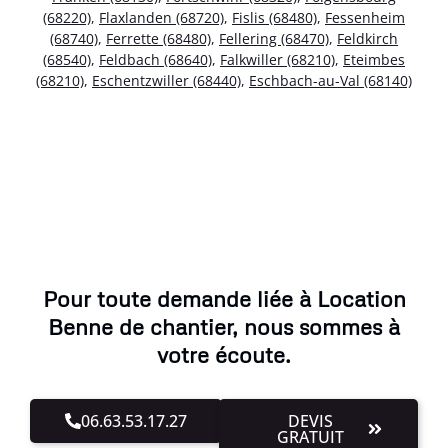
(68220)
,
Flaxlanden (68720)
,
Fislis (68480)
,
Fessenheim
(68740)
,
Ferrette (68480)
,
Fellering (68470)
,
Feldkirch
(68540)
,
Feldbach (68640)
,
Falkwiller (68210)
,
Eteimbes
(68210)
,
Eschentzwiller (68440)
,
Eschbach-au-Val (68140)
Pour toute demande liée à Location
Benne de chantier, nous sommes à
votre écoute.
06.63.53.17.27
DEVIS
GRATUIT