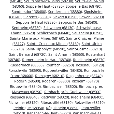
(68140)
,
Soultzbach-les-Bains (68230)
,
Soultz-Haut-Rhin
(68360)
,
Soppe-le-Haut (68780)
,
Soppe-le-Bas (68780)
,
Sondersdorf (68480)
,
Sondernach (68380)
,
Sigolsheim
(68240)
,
Sierentz (68510)
,
Sickert (68290)
,
Sewen (68290)
,
Seppois-le-Haut (68580)
,
Seppois-le-Bas (68580)
,
Sentheim (68780)
,
Schwoben (68130)
,
Schweighouse-
Thann (68520)
,
Schlierbach (68440)
,
Sausheim (68390)
,
Sainte-Marie-aux-Mines (68160)
,
Sainte-Croix-en-Plaine
(68127)
,
Sainte-Croix-aux-Mines (68160)
,
Saint-Ulrich
(68210)
,
Saint-Hippolyte (68590)
,
Saint-Cosme (68210)
,
Saint-Bernard (68720)
,
Saint-Amarin (68550)
,
Rustenhart
(68740)
,
Rumersheim-le-Haut (68740)
,
Ruelisheim (68270)
,
Ruederbach (68560)
,
Rouffach (68250)
,
Rosenau (68128)
,
Rorschwihr (68590)
,
Roppentzwiller (68480)
,
Rombach-le-
Franc (68660)
,
Romagny (68210)
,
Roggenhouse (68740)
,
Rodern (68590)
,
Roderen (68800)
,
Rixheim (68170)
,
Riquewihr (68340)
,
Rimbachzell (68500)
,
Rimbach-près-
Masevaux (68290)
,
Rimbach-près-Guebwiller (68500)
,
Riespach (68640)
,
Riedwihr (68320)
,
Riedisheim (68400)
,
Richwiller (68120)
,
Ribeauvillé (68150)
,
Retzwiller (68210)
,
Reiningue (68950)
,
Réguisheim (68890)
,
Rantzwiller
(68510)
,
Ranspach-le-Haut (68220)
,
Ranspach-le-Bas