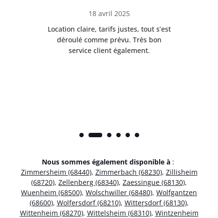
18 avril 2025
 de
Location claire, tarifs justes, tout s’est
Se
t
déroulé comme prévu. Très bon
pile
service client également.
Nous sommes également disponible à
:
Zimmersheim (68440)
,
Zimmerbach (68230)
,
Zillisheim
(68720)
,
Zellenberg (68340)
,
Zaessingue (68130)
,
Wuenheim (68500)
,
Wolschwiller (68480)
,
Wolfgantzen
(68600)
,
Wolfersdorf (68210)
,
Wittersdorf (68130)
,
Wittenheim (68270)
,
Wittelsheim (68310)
,
Wintzenheim