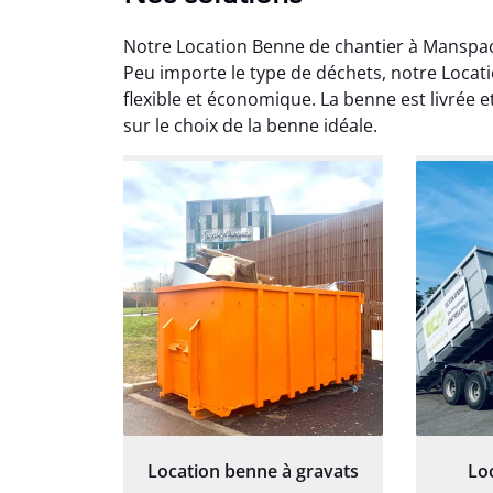
Notre Location Benne de chantier à Manspac
Peu importe le type de déchets, notre Locat
flexible et économique. La benne est livrée 
sur le choix de la benne idéale.
Au
Le serv
ja
except
travaill
et prof
notre j
prêt p
proj
Location benne à gravats
Lo