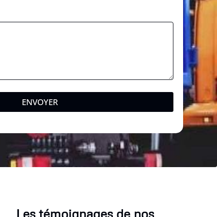
*
ENVOYER
Les témoignages de nos