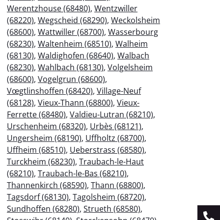
Werentzhouse (68480)
,
Wentzwiller
(68220)
,
Wegscheid (68290)
,
Weckolsheim
(68600)
,
Wattwiller (68700)
,
Wasserbourg
(68230)
,
Waltenheim (68510)
,
Walheim
(68130)
,
Waldighofen (68640)
,
Walbach
(68230)
,
Wahlbach (68130)
,
Volgelsheim
(68600)
,
Vogelgrun (68600)
,
Vœgtlinshoffen (68420)
,
Village-Neuf
(68128)
,
Vieux-Thann (68800)
,
Vieux-
Ferrette (68480)
,
Valdieu-Lutran (68210)
,
Urschenheim (68320)
,
Urbès (68121)
,
Ungersheim (68190)
,
Uffholtz (68700)
,
Uffheim (68510)
,
Ueberstrass (68580)
,
Turckheim (68230)
,
Traubach-le-Haut
(68210)
,
Traubach-le-Bas (68210)
,
Thannenkirch (68590)
,
Thann (68800)
,
Tagsdorf (68130)
,
Tagolsheim (68720)
,
Sundhoffen (68280)
,
Strueth (68580)
,