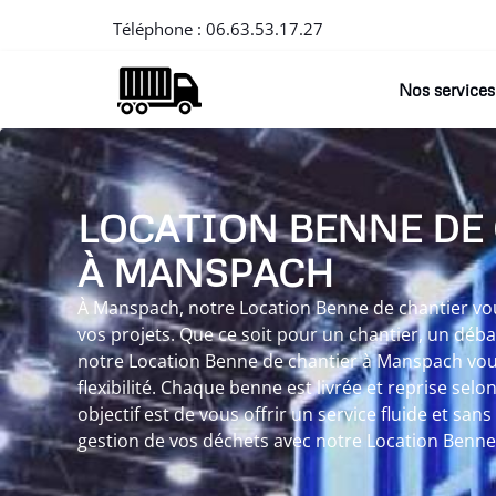
Téléphone :
06.63.53.17.27
Nos services
LOCATION BENNE DE
À MANSPACH
À Manspach, notre Location Benne de chantier vous
vos projets. Que ce soit pour un chantier, un déb
notre Location Benne de chantier à Manspach v
flexibilité. Chaque benne est livrée et reprise selo
objectif est de vous offrir un service fluide et sans
gestion de vos déchets avec notre Location Benne