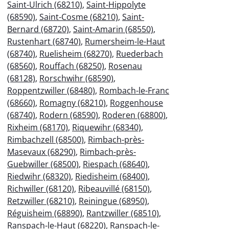
Saint-Ulrich (68210)
,
Saint-Hippolyte
(68590)
,
Saint-Cosme (68210)
,
Saint-
Bernard (68720)
,
Saint-Amarin (68550)
,
Rustenhart (68740)
,
Rumersheim-le-Haut
(68740)
,
Ruelisheim (68270)
,
Ruederbach
(68560)
,
Rouffach (68250)
,
Rosenau
(68128)
,
Rorschwihr (68590)
,
Roppentzwiller (68480)
,
Rombach-le-Franc
(68660)
,
Romagny (68210)
,
Roggenhouse
(68740)
,
Rodern (68590)
,
Roderen (68800)
,
Rixheim (68170)
,
Riquewihr (68340)
,
Rimbachzell (68500)
,
Rimbach-près-
Masevaux (68290)
,
Rimbach-près-
Guebwiller (68500)
,
Riespach (68640)
,
Riedwihr (68320)
,
Riedisheim (68400)
,
Richwiller (68120)
,
Ribeauvillé (68150)
,
Retzwiller (68210)
,
Reiningue (68950)
,
Réguisheim (68890)
,
Rantzwiller (68510)
,
Ranspach-le-Haut (68220)
,
Ranspach-le-