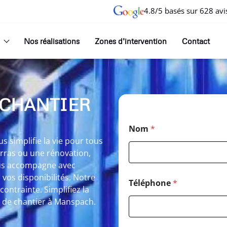
4.8/5 basés sur 628 avi
Nos réalisations
Zones d’intervention
Contact
 CHANTIER
Nom
*
 simplifie la vie pour tous
arras ou une rénovation,
ous accompagne avec
n vos disponibilités. Notre
Téléphone
*
 contrainte. Simplifiez la
 de chantier à Manspach.