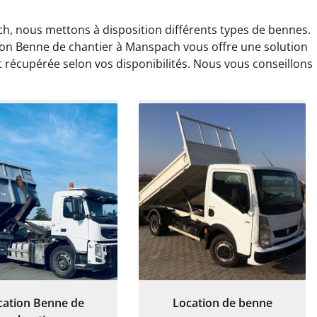
h, nous mettons à disposition différents types de bennes.
ion Benne de chantier à Manspach vous offre une solution
et récupérée selon vos disponibilités. Nous vous conseillons
rélie Bonnet
Elisa Barreau
21 juin 2024
6 avril 2025
ice de terrassement
Parfait pour évacuer les
rdin à Var était
gravats de mon chantier.
ionnel. L'équipe a
Service rapide et efficace. Je
é de manière efficace
recommande sans
essionnelle, laissant
hésitation.
ardin impeccable et
our notre nouveau
et d'aménagement
cation Benne de
Location de benne
paysager.