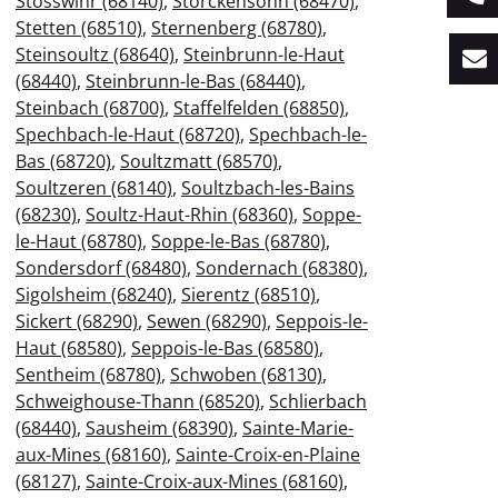
Stosswihr (68140)
,
Storckensohn (68470)
,
Stetten (68510)
,
Sternenberg (68780)
,
Steinsoultz (68640)
,
Steinbrunn-le-Haut
(68440)
,
Steinbrunn-le-Bas (68440)
,
Steinbach (68700)
,
Staffelfelden (68850)
,
Spechbach-le-Haut (68720)
,
Spechbach-le-
Bas (68720)
,
Soultzmatt (68570)
,
Soultzeren (68140)
,
Soultzbach-les-Bains
(68230)
,
Soultz-Haut-Rhin (68360)
,
Soppe-
le-Haut (68780)
,
Soppe-le-Bas (68780)
,
Sondersdorf (68480)
,
Sondernach (68380)
,
Sigolsheim (68240)
,
Sierentz (68510)
,
Sickert (68290)
,
Sewen (68290)
,
Seppois-le-
Haut (68580)
,
Seppois-le-Bas (68580)
,
Sentheim (68780)
,
Schwoben (68130)
,
Schweighouse-Thann (68520)
,
Schlierbach
(68440)
,
Sausheim (68390)
,
Sainte-Marie-
aux-Mines (68160)
,
Sainte-Croix-en-Plaine
(68127)
,
Sainte-Croix-aux-Mines (68160)
,