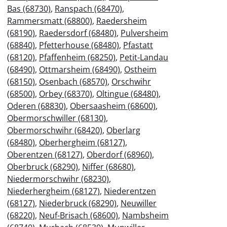
Bas (68730)
,
Ranspach (68470)
,
Rammersmatt (68800)
,
Raedersheim
(68190)
,
Raedersdorf (68480)
,
Pulversheim
(68840)
,
Pfetterhouse (68480)
,
Pfastatt
(68120)
,
Pfaffenheim (68250)
,
Petit-Landau
(68490)
,
Ottmarsheim (68490)
,
Ostheim
(68150)
,
Osenbach (68570)
,
Orschwihr
(68500)
,
Orbey (68370)
,
Oltingue (68480)
,
Oderen (68830)
,
Obersaasheim (68600)
,
Obermorschwiller (68130)
,
Obermorschwihr (68420)
,
Oberlarg
(68480)
,
Oberhergheim (68127)
,
Oberentzen (68127)
,
Oberdorf (68960)
,
Oberbruck (68290)
,
Niffer (68680)
,
Niedermorschwihr (68230)
,
Niederhergheim (68127)
,
Niederentzen
(68127)
,
Niederbruck (68290)
,
Neuwiller
(68220)
,
Neuf-Brisach (68600)
,
Nambsheim