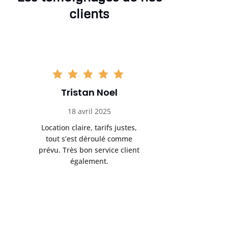
clients
Tristan Noel
Chlo
18 avril 2025
30 
Location claire, tarifs justes,
Service au
tout s’est déroulé comme
été livrée p
prévu. Très bon service client
retrait s’e
également.
l’a