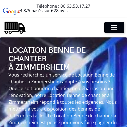
Téléphone :
06.63.53.17.27
4.8/5 basés sur 628 avis
LOCATION BENNE DE
CHANTIER
À ZIMMERSHEIM
Vous recherchez un service de Location Benne de
chantier à Zimmersheim adapté à vos besoins ?
Que ce soit pour un chantier, un débarras ou une
rénovation, notre Location Benne de chantier à
Zimmersheim répond à toutes les exigences. Nous
mettons à votre disposition des bennes de
différentes tailles. Le Location Benne de chantier à
Zimmersheim est pensé pour vous faire gagner du