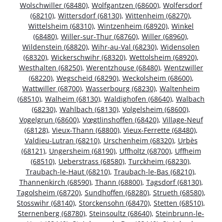
Wolschwiller (68480)
,
Wolfgantzen (68600)
,
Wolfersdorf
(68210)
,
Wittersdorf (68130)
,
Wittenheim (68270)
,
Wittelsheim (68310)
,
Wintzenheim (68920)
,
Winkel
(68480)
,
Willer-sur-Thur (68760)
,
Willer (68960)
,
Wildenstein (68820)
,
Wihr-au-Val (68230)
,
Widensolen
(68320)
,
Wickerschwihr (68320)
,
Wettolsheim (68920)
,
Westhalten (68250)
,
Werentzhouse (68480)
,
Wentzwiller
(68220)
,
Wegscheid (68290)
,
Weckolsheim (68600)
,
Wattwiller (68700)
,
Wasserbourg (68230)
,
Waltenheim
(68510)
,
Walheim (68130)
,
Waldighofen (68640)
,
Walbach
(68230)
,
Wahlbach (68130)
,
Volgelsheim (68600)
,
Vogelgrun (68600)
,
Vœgtlinshoffen (68420)
,
Village-Neuf
(68128)
,
Vieux-Thann (68800)
,
Vieux-Ferrette (68480)
,
Valdieu-Lutran (68210)
,
Urschenheim (68320)
,
Urbès
(68121)
,
Ungersheim (68190)
,
Uffholtz (68700)
,
Uffheim
(68510)
,
Ueberstrass (68580)
,
Turckheim (68230)
,
Traubach-le-Haut (68210)
,
Traubach-le-Bas (68210)
,
Thannenkirch (68590)
,
Thann (68800)
,
Tagsdorf (68130)
,
Tagolsheim (68720)
,
Sundhoffen (68280)
,
Strueth (68580)
,
Stosswihr (68140)
,
Storckensohn (68470)
,
Stetten (68510)
,
Sternenberg (68780)
,
Steinsoultz (68640)
,
Steinbrunn-le-