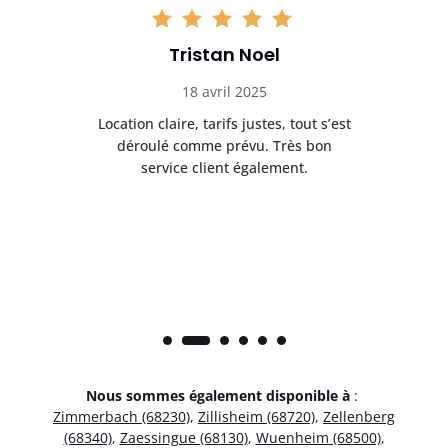
Tristan Noel
18 avril 2025
 de
Location claire, tarifs justes, tout s’est
Se
t
déroulé comme prévu. Très bon
pile
service client également.
Nous sommes également disponible à
:
Zimmerbach (68230)
,
Zillisheim (68720)
,
Zellenberg
(68340)
,
Zaessingue (68130)
,
Wuenheim (68500)
,