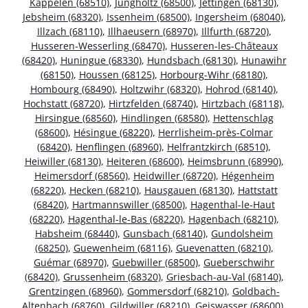
Kappelen (68510)
,
Jungholtz (68500)
,
Jettingen (68130)
,
Jebsheim (68320)
,
Issenheim (68500)
,
Ingersheim (68040)
,
Illzach (68110)
,
Illhaeusern (68970)
,
Illfurth (68720)
,
Husseren-Wesserling (68470)
,
Husseren-les-Châteaux
(68420)
,
Huningue (68330)
,
Hundsbach (68130)
,
Hunawihr
(68150)
,
Houssen (68125)
,
Horbourg-Wihr (68180)
,
Hombourg (68490)
,
Holtzwihr (68320)
,
Hohrod (68140)
,
Hochstatt (68720)
,
Hirtzfelden (68740)
,
Hirtzbach (68118)
,
Hirsingue (68560)
,
Hindlingen (68580)
,
Hettenschlag
(68600)
,
Hésingue (68220)
,
Herrlisheim-près-Colmar
(68420)
,
Henflingen (68960)
,
Helfrantzkirch (68510)
,
Heiwiller (68130)
,
Heiteren (68600)
,
Heimsbrunn (68990)
,
Heimersdorf (68560)
,
Heidwiller (68720)
,
Hégenheim
(68220)
,
Hecken (68210)
,
Hausgauen (68130)
,
Hattstatt
(68420)
,
Hartmannswiller (68500)
,
Hagenthal-le-Haut
(68220)
,
Hagenthal-le-Bas (68220)
,
Hagenbach (68210)
,
Habsheim (68440)
,
Gunsbach (68140)
,
Gundolsheim
(68250)
,
Guewenheim (68116)
,
Guevenatten (68210)
,
Guémar (68970)
,
Guebwiller (68500)
,
Gueberschwihr
(68420)
,
Grussenheim (68320)
,
Griesbach-au-Val (68140)
,
Grentzingen (68960)
,
Gommersdorf (68210)
,
Goldbach-
Altenbach (68760)
,
Gildwiller (68210)
,
Geiswasser (68600)
,