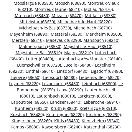
Mooslargue (68580)
,
Moosch (68690)
,
Montreux-Vieux
(68210)
,
Montreux-Jeune (68210)
,
Mollau (68470)
,
Mœrnach (68480)
,
Mitzach (68470)
,
Mittlach (68380)
,
Mittelwihr (68630)
,
Michelbach-le-Haut (68220)
,
Michelbach-le-Bas (68730)
,
Michelbach (68700)
,
Meyenheim (68890)
,
Metzeral (68380)
,
Merxheim (68500)
,
Mertzen (68210)
,
Masevaux (68290)
,
Manspach (68210)
,
Malmerspach (68550)
,
Magstatt-le-Haut (68510)
,
Magstatt-le-Bas (68510)
,
Magny (68210)
,
Lutterbach
(68460)
,
Lutter (68480)
,
Luttenbach-près-Munster (68140)
,
Luemschwiller (68720)
,
Lucelle (68480)
,
Logelheim
(68280)
,
Linthal (68610)
,
Linsdorf (68480)
,
Ligsdorf (68480)
,
Lièpvre (68660)
,
Liebsdorf (68480)
,
Liebenswiller (68220)
,
Leymen (68220)
,
Levoncourt (68480)
,
Leimbach (68800)
,
Le
Bonhomme (68650)
,
Lauw (68290)
,
Lautenbachzell
(68610)
,
Lautenbach (68610)
,
Largitzen (68580)
,
Lapoutroie (68650)
,
Landser (68440)
,
Labaroche (68910)
,
Kunheim (68320)
,
Kruth (68820)
,
Kœtzingue (68510)
,
Kœstlach (68480)
,
Knœringue (68220)
,
Kirchberg (68290)
,
Kingersheim (68260)
,
Kiffis (68480)
,
Kientzheim (68240)
,
Kembs (68680)
,
Kaysersberg (68240)
,
Katzenthal (68230)
,