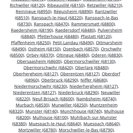
Richwiller (68120)
,
Ribeauvillé (68150)
,
Retzwiller (68210)
,
Reiningue (68950)
,
Réguisheim (68890)
,
Rantzwiller
(68510)
,
Ranspach-le-Haut (68220)
,
Ranspach-le-Bas
(68730)
,
Ranspach (68470)
,
Rammersmatt (68800)
,
Raedersheim (68190)
,
Raedersdorf (68480)
,
Pulversheim
(68840)
,
Pfetterhouse (68480)
,
Pfastatt (68120)
,
Pfaffenheim (68250)
,
Petit-Landau (68490)
,
Ottmarsheim
(68490)
,
Ostheim (68150)
,
Osenbach (68570)
,
Orschwihr
(68500)
,
Orbey (68370)
,
Oltingue (68480)
,
Oderen (68830)
,
Obersaasheim (68600)
,
Obermorschwiller (68130)
,
Obermorschwihr (68420)
,
Oberlarg (68480)
,
Oberhergheim (68127)
,
Oberentzen (68127)
,
Oberdorf
(68960)
,
Oberbruck (68290)
,
Niffer (68680)
,
Niedermorschwihr (68230)
,
Niederhergheim (68127)
,
Niederentzen (68127)
,
Niederbruck (68290)
,
Neuwiller
(68220)
,
Neuf-Brisach (68600)
,
Nambsheim (68740)
,
Murbach (68530)
,
Munwiller (68250)
,
Muntzenheim
(68320)
,
Munster (68140)
,
Munchhouse (68740)
,
Mulhouse
(68200)
,
Mulhouse (68100)
,
Muhlbach-sur-Munster
(68380)
,
Muespach-le-Haut (68640)
,
Muespach (68640)
,
Mortzwiller (68780)
,
Morschwiller-le-Bas (68790)
,