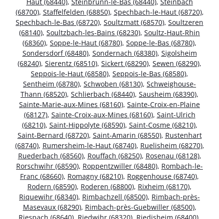
Haut (68440)
,
Steinbrunn-le-Bas (68440)
,
Steinbach
(68700)
,
Staffelfelden (68850)
,
Spechbach-le-Haut (68720)
,
Spechbach-le-Bas (68720)
,
Soultzmatt (68570)
,
Soultzeren
(68140)
,
Soultzbach-les-Bains (68230)
,
Soultz-Haut-Rhin
(68360)
,
Soppe-le-Haut (68780)
,
Soppe-le-Bas (68780)
,
Sondersdorf (68480)
,
Sondernach (68380)
,
Sigolsheim
(68240)
,
Sierentz (68510)
,
Sickert (68290)
,
Sewen (68290)
,
Seppois-le-Haut (68580)
,
Seppois-le-Bas (68580)
,
Sentheim (68780)
,
Schwoben (68130)
,
Schweighouse-
Thann (68520)
,
Schlierbach (68440)
,
Sausheim (68390)
,
Sainte-Marie-aux-Mines (68160)
,
Sainte-Croix-en-Plaine
(68127)
,
Sainte-Croix-aux-Mines (68160)
,
Saint-Ulrich
(68210)
,
Saint-Hippolyte (68590)
,
Saint-Cosme (68210)
,
Saint-Bernard (68720)
,
Saint-Amarin (68550)
,
Rustenhart
(68740)
,
Rumersheim-le-Haut (68740)
,
Ruelisheim (68270)
,
Ruederbach (68560)
,
Rouffach (68250)
,
Rosenau (68128)
,
Rorschwihr (68590)
,
Roppentzwiller (68480)
,
Rombach-le-
Franc (68660)
,
Romagny (68210)
,
Roggenhouse (68740)
,
Rodern (68590)
,
Roderen (68800)
,
Rixheim (68170)
,
Riquewihr (68340)
,
Rimbachzell (68500)
,
Rimbach-près-
Masevaux (68290)
,
Rimbach-près-Guebwiller (68500)
,
Riespach (68640)
,
Riedwihr (68320)
,
Riedisheim (68400)
,