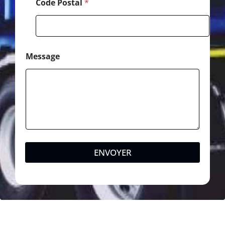
Code Postal
*
Message
ENVOYER