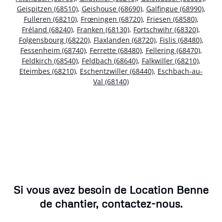
Geispitzen (68510)
,
Geishouse (68690)
,
Galfingue (68990)
,
Fulleren (68210)
,
Frœningen (68720)
,
Friesen (68580)
,
Fréland (68240)
,
Franken (68130)
,
Fortschwihr (68320)
,
Folgensbourg (68220)
,
Flaxlanden (68720)
,
Fislis (68480)
,
Fessenheim (68740)
,
Ferrette (68480)
,
Fellering (68470)
,
Feldkirch (68540)
,
Feldbach (68640)
,
Falkwiller (68210)
,
Eteimbes (68210)
,
Eschentzwiller (68440)
,
Eschbach-au-
Val (68140)
Si vous avez besoin de Location Benne
de chantier, contactez-nous.