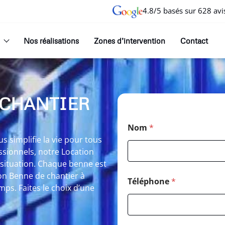
4.8/5 basés sur 628 avi
Nos réalisations
Zones d’intervention
Contact
 CHANTIER
Nom
*
 simplifie la vie pour tous
ssionnels, notre Location
situation. Chaque benne est
tion Benne de chantier à
Téléphone
*
ps. Faites le choix d’une