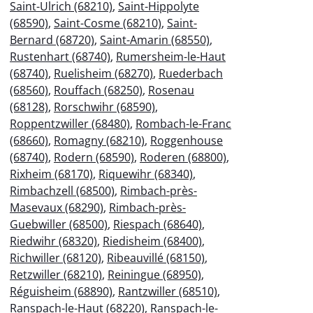
Saint-Ulrich (68210)
,
Saint-Hippolyte
(68590)
,
Saint-Cosme (68210)
,
Saint-
Bernard (68720)
,
Saint-Amarin (68550)
,
Rustenhart (68740)
,
Rumersheim-le-Haut
(68740)
,
Ruelisheim (68270)
,
Ruederbach
(68560)
,
Rouffach (68250)
,
Rosenau
(68128)
,
Rorschwihr (68590)
,
Roppentzwiller (68480)
,
Rombach-le-Franc
(68660)
,
Romagny (68210)
,
Roggenhouse
(68740)
,
Rodern (68590)
,
Roderen (68800)
,
Rixheim (68170)
,
Riquewihr (68340)
,
Rimbachzell (68500)
,
Rimbach-près-
Masevaux (68290)
,
Rimbach-près-
Guebwiller (68500)
,
Riespach (68640)
,
Riedwihr (68320)
,
Riedisheim (68400)
,
Richwiller (68120)
,
Ribeauvillé (68150)
,
Retzwiller (68210)
,
Reiningue (68950)
,
Réguisheim (68890)
,
Rantzwiller (68510)
,
Ranspach-le-Haut (68220)
,
Ranspach-le-