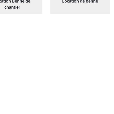
cation Benne de
Location de benne
chantier