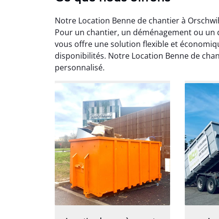
Notre Location Benne de chantier à Orschwih
Pour un chantier, un déménagement ou un d
vous offre une solution flexible et économiq
disponibilités. Notre Location Benne de ch
personnalisé.
Au
Le serv
ja
except
travaill
et prof
notre j
prêt p
proj