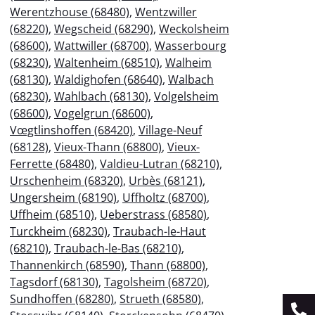
Werentzhouse (68480)
,
Wentzwiller
(68220)
,
Wegscheid (68290)
,
Weckolsheim
(68600)
,
Wattwiller (68700)
,
Wasserbourg
(68230)
,
Waltenheim (68510)
,
Walheim
(68130)
,
Waldighofen (68640)
,
Walbach
(68230)
,
Wahlbach (68130)
,
Volgelsheim
(68600)
,
Vogelgrun (68600)
,
Vœgtlinshoffen (68420)
,
Village-Neuf
(68128)
,
Vieux-Thann (68800)
,
Vieux-
Ferrette (68480)
,
Valdieu-Lutran (68210)
,
Urschenheim (68320)
,
Urbès (68121)
,
Ungersheim (68190)
,
Uffholtz (68700)
,
Uffheim (68510)
,
Ueberstrass (68580)
,
Turckheim (68230)
,
Traubach-le-Haut
(68210)
,
Traubach-le-Bas (68210)
,
Thannenkirch (68590)
,
Thann (68800)
,
Tagsdorf (68130)
,
Tagolsheim (68720)
,
Sundhoffen (68280)
,
Strueth (68580)
,