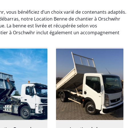
r, vous bénéficiez d’un choix varié de contenants adaptés.
ébarras, notre Location Benne de chantier à Orschwihr
ue. La benne est livrée et récupérée selon vos
antier à Orschwihr inclut également un accompagnement
rélie Bonnet
Elisa Barreau
21 juin 2024
6 avril 2025
ice de terrassement
Parfait pour évacuer les
rdin à Var était
gravats de mon chantier.
ionnel. L'équipe a
Service rapide et efficace. Je
é de manière efficace
recommande sans
essionnelle, laissant
hésitation.
ardin impeccable et
our notre nouveau
et d'aménagement
paysager.