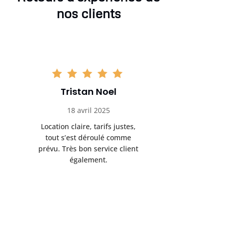
nos clients
Tristan Noel
Chlo
18 avril 2025
30 
Location claire, tarifs justes,
Service au
tout s’est déroulé comme
été livrée p
prévu. Très bon service client
retrait s’e
également.
l’a