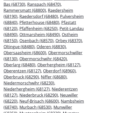
Bas (68730)
,
Ranspach (68470)
,
Rammersmatt (68800)
,
Raedersheim
(68190)
,
Raedersdorf (68480)
,
Pulversheim
(68840)
,
Pfetterhouse (68480)
,
Pfastatt
(68120)
,
Pfaffenheim (68250)
,
Petit-Landau
(68490)
,
Ottmarsheim (68490)
,
Ostheim
(68150)
,
Osenbach (68570)
,
Orbey (68370)
,
Oltingue (68480)
,
Oderen (68830)
,
Obersaasheim (68600)
,
Obermorschwiller
(68130)
,
Obermorschwihr (68420)
,
Oberlarg (68480)
,
Oberhergheim (68127)
,
Oberentzen (68127)
,
Oberdorf (68960)
,
Oberbruck (68290)
,
Niffer (68680)
,
Niedermorschwihr (68230)
,
Niederhergheim (68127)
,
Niederentzen
(68127)
,
Niederbruck (68290)
,
Neuwiller
(68220)
,
Neuf-Brisach (68600)
,
Nambsheim
(68740)
,
Murbach (68530)
,
Munwiller