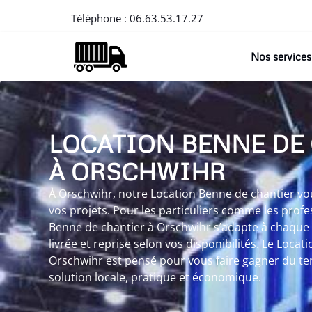
Téléphone :
06.63.53.17.27
Nos services
LOCATION BENNE DE
À ORSCHWIHR
À Orschwihr, notre Location Benne de chantier vous
vos projets. Pour les particuliers comme les profe
Benne de chantier à Orschwihr s’adapte à chaque 
livrée et reprise selon vos disponibilités. Le Loca
Orschwihr est pensé pour vous faire gagner du tem
solution locale, pratique et économique.