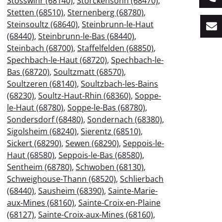
Stosswihr (68140)
,
Storckensohn (68470)
,
Stetten (68510)
,
Sternenberg (68780)
,
Steinsoultz (68640)
,
Steinbrunn-le-Haut
(68440)
,
Steinbrunn-le-Bas (68440)
,
Steinbach (68700)
,
Staffelfelden (68850)
,
Spechbach-le-Haut (68720)
,
Spechbach-le-
Bas (68720)
,
Soultzmatt (68570)
,
Soultzeren (68140)
,
Soultzbach-les-Bains
(68230)
,
Soultz-Haut-Rhin (68360)
,
Soppe-
le-Haut (68780)
,
Soppe-le-Bas (68780)
,
Sondersdorf (68480)
,
Sondernach (68380)
,
Sigolsheim (68240)
,
Sierentz (68510)
,
Sickert (68290)
,
Sewen (68290)
,
Seppois-le-
Haut (68580)
,
Seppois-le-Bas (68580)
,
Sentheim (68780)
,
Schwoben (68130)
,
Schweighouse-Thann (68520)
,
Schlierbach
(68440)
,
Sausheim (68390)
,
Sainte-Marie-
aux-Mines (68160)
,
Sainte-Croix-en-Plaine
(68127)
,
Sainte-Croix-aux-Mines (68160)
,