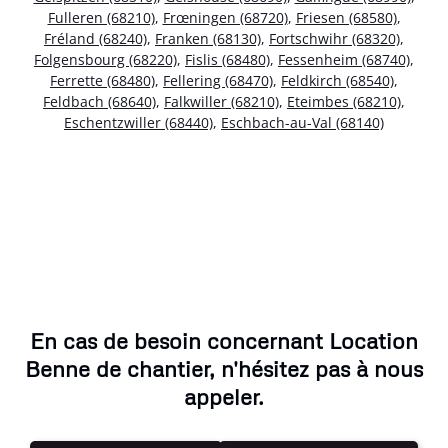
Fulleren (68210)
,
Frœningen (68720)
,
Friesen (68580)
,
Fréland (68240)
,
Franken (68130)
,
Fortschwihr (68320)
,
Folgensbourg (68220)
,
Fislis (68480)
,
Fessenheim (68740)
,
Ferrette (68480)
,
Fellering (68470)
,
Feldkirch (68540)
,
Feldbach (68640)
,
Falkwiller (68210)
,
Eteimbes (68210)
,
Eschentzwiller (68440)
,
Eschbach-au-Val (68140)
En cas de besoin concernant Location
Benne de chantier, n'hésitez pas à nous
appeler.