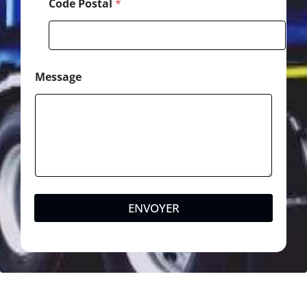
Code Postal
*
Message
ENVOYER