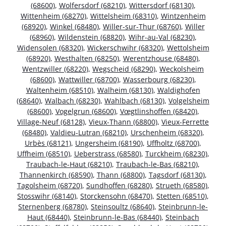
(68600)
,
Wolfersdorf (68210)
,
Wittersdorf (68130)
,
Wittenheim (68270)
,
Wittelsheim (68310)
,
Wintzenheim
(68920)
,
Winkel (68480)
,
Willer-sur-Thur (68760)
,
Willer
(68960)
,
Wildenstein (68820)
,
Wihr-au-Val (68230)
,
Widensolen (68320)
,
Wickerschwihr (68320)
,
Wettolsheim
(68920)
,
Westhalten (68250)
,
Werentzhouse (68480)
,
Wentzwiller (68220)
,
Wegscheid (68290)
,
Weckolsheim
(68600)
,
Wattwiller (68700)
,
Wasserbourg (68230)
,
Waltenheim (68510)
,
Walheim (68130)
,
Waldighofen
(68640)
,
Walbach (68230)
,
Wahlbach (68130)
,
Volgelsheim
(68600)
,
Vogelgrun (68600)
,
Vœgtlinshoffen (68420)
,
Village-Neuf (68128)
,
Vieux-Thann (68800)
,
Vieux-Ferrette
(68480)
,
Valdieu-Lutran (68210)
,
Urschenheim (68320)
,
Urbès (68121)
,
Ungersheim (68190)
,
Uffholtz (68700)
,
Uffheim (68510)
,
Ueberstrass (68580)
,
Turckheim (68230)
,
Traubach-le-Haut (68210)
,
Traubach-le-Bas (68210)
,
Thannenkirch (68590)
,
Thann (68800)
,
Tagsdorf (68130)
,
Tagolsheim (68720)
,
Sundhoffen (68280)
,
Strueth (68580)
,
Stosswihr (68140)
,
Storckensohn (68470)
,
Stetten (68510)
,
Sternenberg (68780)
,
Steinsoultz (68640)
,
Steinbrunn-le-
Haut (68440)
,
Steinbrunn-le-Bas (68440)
,
Steinbach