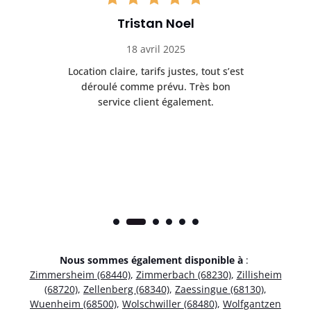
Tristan Noel
18 avril 2025
 de
Location claire, tarifs justes, tout s’est
Se
t
déroulé comme prévu. Très bon
pile
service client également.
Nous sommes également disponible à
:
Zimmersheim (68440)
,
Zimmerbach (68230)
,
Zillisheim
(68720)
,
Zellenberg (68340)
,
Zaessingue (68130)
,
Wuenheim (68500)
,
Wolschwiller (68480)
,
Wolfgantzen