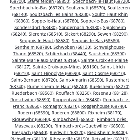
(68700)
,
Staffelfelden (68850)
,
Spechbach-le-Haut (68720)
,
Spechbach-le-Bas (68720)
,
Soultzmatt (68570)
,
Soultzeren
(68140)
,
Soultzbach-les-Bains (68230)
,
Soultz-Haut-Rhin
(68360)
,
Soppe-le-Haut (68780)
,
Soppe-le-Bas (68780)
,
Sondersdorf (68480)
,
Sondernach (68380)
,
Sigolsheim
(68240)
,
Sierentz (68510)
,
Sickert (68290)
,
Sewen (68290)
,
Seppois-le-Haut (68580)
,
Seppois-le-Bas (68580)
,
Sentheim (68780)
,
Schwoben (68130)
,
Schweighouse-
Thann (68520)
,
Schlierbach (68440)
,
Sausheim (68390)
,
Sainte-Marie-aux-Mines (68160)
,
Sainte-Croix-en-Plaine
(68127)
,
Sainte-Croix-aux-Mines (68160)
,
Saint-Ulrich
(68210)
,
Saint-Hippolyte (68590)
,
Saint-Cosme (68210)
,
Saint-Bernard (68720)
,
Saint-Amarin (68550)
,
Rustenhart
(68740)
,
Rumersheim-le-Haut (68740)
,
Ruelisheim (68270)
,
Ruederbach (68560)
,
Rouffach (68250)
,
Rosenau (68128)
,
Rorschwihr (68590)
,
Roppentzwiller (68480)
,
Rombach-le-
Franc (68660)
,
Romagny (68210)
,
Roggenhouse (68740)
,
Rodern (68590)
,
Roderen (68800)
,
Rixheim (68170)
,
Riquewihr (68340)
,
Rimbachzell (68500)
,
Rimbach-près-
Masevaux (68290)
,
Rimbach-près-Guebwiller (68500)
,
Riespach (68640)
,
Riedwihr (68320)
,
Riedisheim (68400)
,
Richwiller (68120)
,
Ribeauvillé (68150)
,
Retzwiller (68210)
,