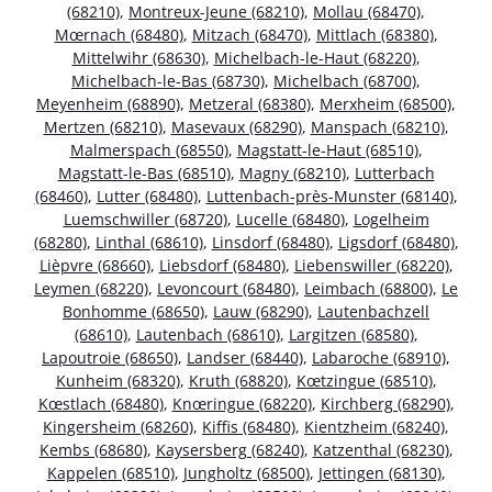
(68210)
,
Montreux-Jeune (68210)
,
Mollau (68470)
,
Mœrnach (68480)
,
Mitzach (68470)
,
Mittlach (68380)
,
Mittelwihr (68630)
,
Michelbach-le-Haut (68220)
,
Michelbach-le-Bas (68730)
,
Michelbach (68700)
,
Meyenheim (68890)
,
Metzeral (68380)
,
Merxheim (68500)
,
Mertzen (68210)
,
Masevaux (68290)
,
Manspach (68210)
,
Malmerspach (68550)
,
Magstatt-le-Haut (68510)
,
Magstatt-le-Bas (68510)
,
Magny (68210)
,
Lutterbach
(68460)
,
Lutter (68480)
,
Luttenbach-près-Munster (68140)
,
Luemschwiller (68720)
,
Lucelle (68480)
,
Logelheim
(68280)
,
Linthal (68610)
,
Linsdorf (68480)
,
Ligsdorf (68480)
,
Lièpvre (68660)
,
Liebsdorf (68480)
,
Liebenswiller (68220)
,
Leymen (68220)
,
Levoncourt (68480)
,
Leimbach (68800)
,
Le
Bonhomme (68650)
,
Lauw (68290)
,
Lautenbachzell
(68610)
,
Lautenbach (68610)
,
Largitzen (68580)
,
Lapoutroie (68650)
,
Landser (68440)
,
Labaroche (68910)
,
Kunheim (68320)
,
Kruth (68820)
,
Kœtzingue (68510)
,
Kœstlach (68480)
,
Knœringue (68220)
,
Kirchberg (68290)
,
Kingersheim (68260)
,
Kiffis (68480)
,
Kientzheim (68240)
,
Kembs (68680)
,
Kaysersberg (68240)
,
Katzenthal (68230)
,
Kappelen (68510)
,
Jungholtz (68500)
,
Jettingen (68130)
,