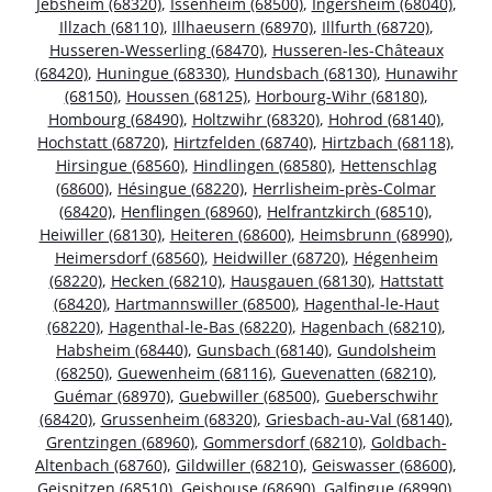
Jebsheim (68320)
,
Issenheim (68500)
,
Ingersheim (68040)
,
Illzach (68110)
,
Illhaeusern (68970)
,
Illfurth (68720)
,
Husseren-Wesserling (68470)
,
Husseren-les-Châteaux
(68420)
,
Huningue (68330)
,
Hundsbach (68130)
,
Hunawihr
(68150)
,
Houssen (68125)
,
Horbourg-Wihr (68180)
,
Hombourg (68490)
,
Holtzwihr (68320)
,
Hohrod (68140)
,
Hochstatt (68720)
,
Hirtzfelden (68740)
,
Hirtzbach (68118)
,
Hirsingue (68560)
,
Hindlingen (68580)
,
Hettenschlag
(68600)
,
Hésingue (68220)
,
Herrlisheim-près-Colmar
(68420)
,
Henflingen (68960)
,
Helfrantzkirch (68510)
,
Heiwiller (68130)
,
Heiteren (68600)
,
Heimsbrunn (68990)
,
Heimersdorf (68560)
,
Heidwiller (68720)
,
Hégenheim
(68220)
,
Hecken (68210)
,
Hausgauen (68130)
,
Hattstatt
(68420)
,
Hartmannswiller (68500)
,
Hagenthal-le-Haut
(68220)
,
Hagenthal-le-Bas (68220)
,
Hagenbach (68210)
,
Habsheim (68440)
,
Gunsbach (68140)
,
Gundolsheim
(68250)
,
Guewenheim (68116)
,
Guevenatten (68210)
,
Guémar (68970)
,
Guebwiller (68500)
,
Gueberschwihr
(68420)
,
Grussenheim (68320)
,
Griesbach-au-Val (68140)
,
Grentzingen (68960)
,
Gommersdorf (68210)
,
Goldbach-
Altenbach (68760)
,
Gildwiller (68210)
,
Geiswasser (68600)
,
Geispitzen (68510)
,
Geishouse (68690)
,
Galfingue (68990)
,