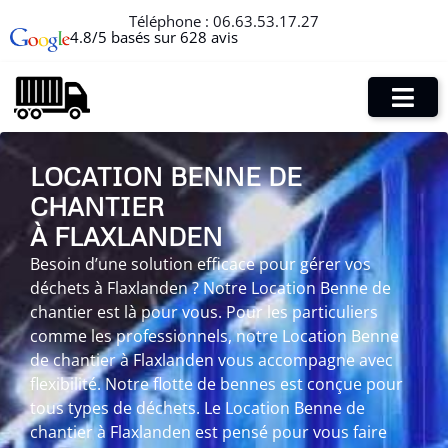
Téléphone :
06.63.53.17.27
4.8/5 basés sur 628 avis
LOCATION BENNE DE
CHANTIER
À FLAXLANDEN
Besoin d’une solution efficace pour gérer vos
déchets à Flaxlanden ? Notre Location Benne de
chantier est là pour vous. Pour les particuliers
comme les professionnels, notre Location Benne
de chantier à Flaxlanden vous accompagne avec
flexibilité. Notre flotte de bennes est conçue pour
tous types de déchets. Le Location Benne de
chantier à Flaxlanden est pensé pour vous faire