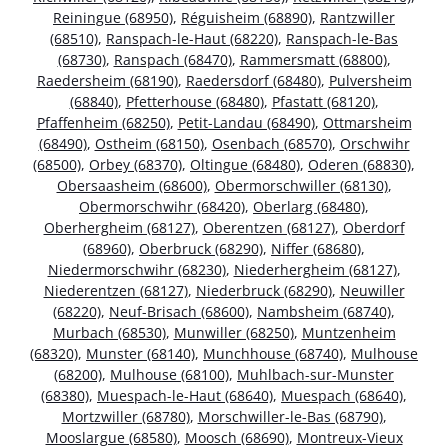
Reiningue (68950)
,
Réguisheim (68890)
,
Rantzwiller
(68510)
,
Ranspach-le-Haut (68220)
,
Ranspach-le-Bas
(68730)
,
Ranspach (68470)
,
Rammersmatt (68800)
,
Raedersheim (68190)
,
Raedersdorf (68480)
,
Pulversheim
(68840)
,
Pfetterhouse (68480)
,
Pfastatt (68120)
,
Pfaffenheim (68250)
,
Petit-Landau (68490)
,
Ottmarsheim
(68490)
,
Ostheim (68150)
,
Osenbach (68570)
,
Orschwihr
(68500)
,
Orbey (68370)
,
Oltingue (68480)
,
Oderen (68830)
,
Obersaasheim (68600)
,
Obermorschwiller (68130)
,
Obermorschwihr (68420)
,
Oberlarg (68480)
,
Oberhergheim (68127)
,
Oberentzen (68127)
,
Oberdorf
(68960)
,
Oberbruck (68290)
,
Niffer (68680)
,
Niedermorschwihr (68230)
,
Niederhergheim (68127)
,
Niederentzen (68127)
,
Niederbruck (68290)
,
Neuwiller
(68220)
,
Neuf-Brisach (68600)
,
Nambsheim (68740)
,
Murbach (68530)
,
Munwiller (68250)
,
Muntzenheim
(68320)
,
Munster (68140)
,
Munchhouse (68740)
,
Mulhouse
(68200)
,
Mulhouse (68100)
,
Muhlbach-sur-Munster
(68380)
,
Muespach-le-Haut (68640)
,
Muespach (68640)
,
Mortzwiller (68780)
,
Morschwiller-le-Bas (68790)
,
Mooslargue (68580)
,
Moosch (68690)
,
Montreux-Vieux