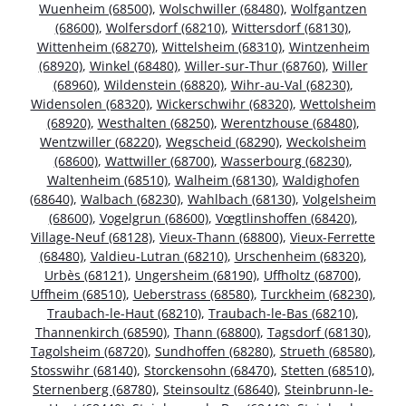
Wuenheim (68500)
,
Wolschwiller (68480)
,
Wolfgantzen
(68600)
,
Wolfersdorf (68210)
,
Wittersdorf (68130)
,
Wittenheim (68270)
,
Wittelsheim (68310)
,
Wintzenheim
(68920)
,
Winkel (68480)
,
Willer-sur-Thur (68760)
,
Willer
(68960)
,
Wildenstein (68820)
,
Wihr-au-Val (68230)
,
Widensolen (68320)
,
Wickerschwihr (68320)
,
Wettolsheim
(68920)
,
Westhalten (68250)
,
Werentzhouse (68480)
,
Wentzwiller (68220)
,
Wegscheid (68290)
,
Weckolsheim
(68600)
,
Wattwiller (68700)
,
Wasserbourg (68230)
,
Waltenheim (68510)
,
Walheim (68130)
,
Waldighofen
(68640)
,
Walbach (68230)
,
Wahlbach (68130)
,
Volgelsheim
(68600)
,
Vogelgrun (68600)
,
Vœgtlinshoffen (68420)
,
Village-Neuf (68128)
,
Vieux-Thann (68800)
,
Vieux-Ferrette
(68480)
,
Valdieu-Lutran (68210)
,
Urschenheim (68320)
,
Urbès (68121)
,
Ungersheim (68190)
,
Uffholtz (68700)
,
Uffheim (68510)
,
Ueberstrass (68580)
,
Turckheim (68230)
,
Traubach-le-Haut (68210)
,
Traubach-le-Bas (68210)
,
Thannenkirch (68590)
,
Thann (68800)
,
Tagsdorf (68130)
,
Tagolsheim (68720)
,
Sundhoffen (68280)
,
Strueth (68580)
,
Stosswihr (68140)
,
Storckensohn (68470)
,
Stetten (68510)
,
Sternenberg (68780)
,
Steinsoultz (68640)
,
Steinbrunn-le-