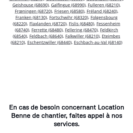
Geishouse (68690)
,
Galfingue (68990)
,
Fulleren (68210)
,
Frœningen (68720)
,
Friesen (68580)
,
Fréland (68240)
,
Franken (68130)
,
Fortschwihr (68320)
,
Folgensbourg
(68220)
,
Flaxlanden (68720)
,
Fislis (68480)
,
Fessenheim
(68740)
,
Ferrette (68480)
,
Fellering (68470)
,
Feldkirch
(68540)
,
Feldbach (68640)
,
Falkwiller (68210)
,
Eteimbes
(68210)
,
Eschentzwiller (68440)
,
Eschbach-au-Val (68140)
En cas de besoin concernant Location
Benne de chantier, faites appel à nos
services.