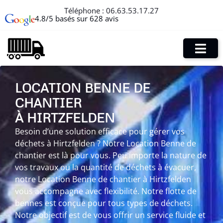
Téléphone :
06.63.53.17.27
4.8/5 basés sur 628 avis
LOCATION BENNE DE
CHANTIER
À HIRTZFELDEN
Besoin d’une solution efficace pour gérer vos
déchets à Hirtzfelden ? Notre Location Benne de
chantier est là pour vous. Peu importe la nature de
vos travaux ou la quantité de déchets à évacuer,
notre Location Benne de chantier à Hirtzfelden
vous accompagne avec flexibilité. Notre flotte de
bennes est conçue pour tous types de déchets.
Notre objectif est de vous offrir un service fluide et