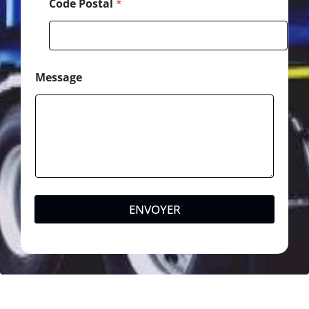
Code Postal
*
Message
ENVOYER