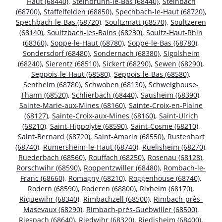
Haut (68440)
,
Steinbrunn-le-Bas (68440)
,
Steinbach
(68700)
,
Staffelfelden (68850)
,
Spechbach-le-Haut (68720)
,
Spechbach-le-Bas (68720)
,
Soultzmatt (68570)
,
Soultzeren
(68140)
,
Soultzbach-les-Bains (68230)
,
Soultz-Haut-Rhin
(68360)
,
Soppe-le-Haut (68780)
,
Soppe-le-Bas (68780)
,
Sondersdorf (68480)
,
Sondernach (68380)
,
Sigolsheim
(68240)
,
Sierentz (68510)
,
Sickert (68290)
,
Sewen (68290)
,
Seppois-le-Haut (68580)
,
Seppois-le-Bas (68580)
,
Sentheim (68780)
,
Schwoben (68130)
,
Schweighouse-
Thann (68520)
,
Schlierbach (68440)
,
Sausheim (68390)
,
Sainte-Marie-aux-Mines (68160)
,
Sainte-Croix-en-Plaine
(68127)
,
Sainte-Croix-aux-Mines (68160)
,
Saint-Ulrich
(68210)
,
Saint-Hippolyte (68590)
,
Saint-Cosme (68210)
,
Saint-Bernard (68720)
,
Saint-Amarin (68550)
,
Rustenhart
(68740)
,
Rumersheim-le-Haut (68740)
,
Ruelisheim (68270)
,
Ruederbach (68560)
,
Rouffach (68250)
,
Rosenau (68128)
,
Rorschwihr (68590)
,
Roppentzwiller (68480)
,
Rombach-le-
Franc (68660)
,
Romagny (68210)
,
Roggenhouse (68740)
,
Rodern (68590)
,
Roderen (68800)
,
Rixheim (68170)
,
Riquewihr (68340)
,
Rimbachzell (68500)
,
Rimbach-près-
Masevaux (68290)
,
Rimbach-près-Guebwiller (68500)
,
Riespach (68640)
,
Riedwihr (68320)
,
Riedisheim (68400)
,