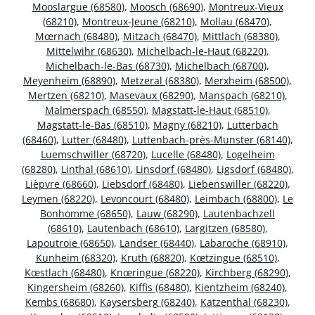
Mooslargue (68580)
,
Moosch (68690)
,
Montreux-Vieux
(68210)
,
Montreux-Jeune (68210)
,
Mollau (68470)
,
Mœrnach (68480)
,
Mitzach (68470)
,
Mittlach (68380)
,
Mittelwihr (68630)
,
Michelbach-le-Haut (68220)
,
Michelbach-le-Bas (68730)
,
Michelbach (68700)
,
Meyenheim (68890)
,
Metzeral (68380)
,
Merxheim (68500)
,
Mertzen (68210)
,
Masevaux (68290)
,
Manspach (68210)
,
Malmerspach (68550)
,
Magstatt-le-Haut (68510)
,
Magstatt-le-Bas (68510)
,
Magny (68210)
,
Lutterbach
(68460)
,
Lutter (68480)
,
Luttenbach-près-Munster (68140)
,
Luemschwiller (68720)
,
Lucelle (68480)
,
Logelheim
(68280)
,
Linthal (68610)
,
Linsdorf (68480)
,
Ligsdorf (68480)
,
Lièpvre (68660)
,
Liebsdorf (68480)
,
Liebenswiller (68220)
,
Leymen (68220)
,
Levoncourt (68480)
,
Leimbach (68800)
,
Le
Bonhomme (68650)
,
Lauw (68290)
,
Lautenbachzell
(68610)
,
Lautenbach (68610)
,
Largitzen (68580)
,
Lapoutroie (68650)
,
Landser (68440)
,
Labaroche (68910)
,
Kunheim (68320)
,
Kruth (68820)
,
Kœtzingue (68510)
,
Kœstlach (68480)
,
Knœringue (68220)
,
Kirchberg (68290)
,
Kingersheim (68260)
,
Kiffis (68480)
,
Kientzheim (68240)
,
Kembs (68680)
,
Kaysersberg (68240)
,
Katzenthal (68230)
,