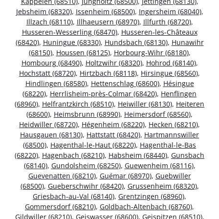
Kappelen (68510)
,
Jungholtz (68500)
,
Jettingen (68130)
,
Jebsheim (68320)
,
Issenheim (68500)
,
Ingersheim (68040)
,
Illzach (68110)
,
Illhaeusern (68970)
,
Illfurth (68720)
,
Husseren-Wesserling (68470)
,
Husseren-les-Châteaux
(68420)
,
Huningue (68330)
,
Hundsbach (68130)
,
Hunawihr
(68150)
,
Houssen (68125)
,
Horbourg-Wihr (68180)
,
Hombourg (68490)
,
Holtzwihr (68320)
,
Hohrod (68140)
,
Hochstatt (68720)
,
Hirtzbach (68118)
,
Hirsingue (68560)
,
Hindlingen (68580)
,
Hettenschlag (68600)
,
Hésingue
(68220)
,
Herrlisheim-près-Colmar (68420)
,
Henflingen
(68960)
,
Helfrantzkirch (68510)
,
Heiwiller (68130)
,
Heiteren
(68600)
,
Heimsbrunn (68990)
,
Heimersdorf (68560)
,
Heidwiller (68720)
,
Hégenheim (68220)
,
Hecken (68210)
,
Hausgauen (68130)
,
Hattstatt (68420)
,
Hartmannswiller
(68500)
,
Hagenthal-le-Haut (68220)
,
Hagenthal-le-Bas
(68220)
,
Hagenbach (68210)
,
Habsheim (68440)
,
Gunsbach
(68140)
,
Gundolsheim (68250)
,
Guewenheim (68116)
,
Guevenatten (68210)
,
Guémar (68970)
,
Guebwiller
(68500)
,
Gueberschwihr (68420)
,
Grussenheim (68320)
,
Griesbach-au-Val (68140)
,
Grentzingen (68960)
,
Gommersdorf (68210)
,
Goldbach-Altenbach (68760)
,
Gildwiller (68210)
,
Geiswasser (68600)
,
Geispitzen (68510)
,