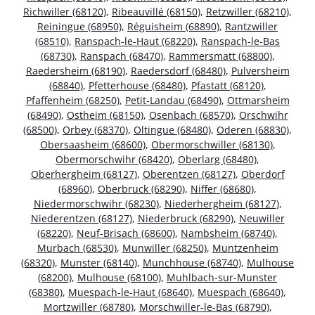
Richwiller (68120)
,
Ribeauvillé (68150)
,
Retzwiller (68210)
,
Reiningue (68950)
,
Réguisheim (68890)
,
Rantzwiller
(68510)
,
Ranspach-le-Haut (68220)
,
Ranspach-le-Bas
(68730)
,
Ranspach (68470)
,
Rammersmatt (68800)
,
Raedersheim (68190)
,
Raedersdorf (68480)
,
Pulversheim
(68840)
,
Pfetterhouse (68480)
,
Pfastatt (68120)
,
Pfaffenheim (68250)
,
Petit-Landau (68490)
,
Ottmarsheim
(68490)
,
Ostheim (68150)
,
Osenbach (68570)
,
Orschwihr
(68500)
,
Orbey (68370)
,
Oltingue (68480)
,
Oderen (68830)
,
Obersaasheim (68600)
,
Obermorschwiller (68130)
,
Obermorschwihr (68420)
,
Oberlarg (68480)
,
Oberhergheim (68127)
,
Oberentzen (68127)
,
Oberdorf
(68960)
,
Oberbruck (68290)
,
Niffer (68680)
,
Niedermorschwihr (68230)
,
Niederhergheim (68127)
,
Niederentzen (68127)
,
Niederbruck (68290)
,
Neuwiller
(68220)
,
Neuf-Brisach (68600)
,
Nambsheim (68740)
,
Murbach (68530)
,
Munwiller (68250)
,
Muntzenheim
(68320)
,
Munster (68140)
,
Munchhouse (68740)
,
Mulhouse
(68200)
,
Mulhouse (68100)
,
Muhlbach-sur-Munster
(68380)
,
Muespach-le-Haut (68640)
,
Muespach (68640)
,
Mortzwiller (68780)
,
Morschwiller-le-Bas (68790)
,