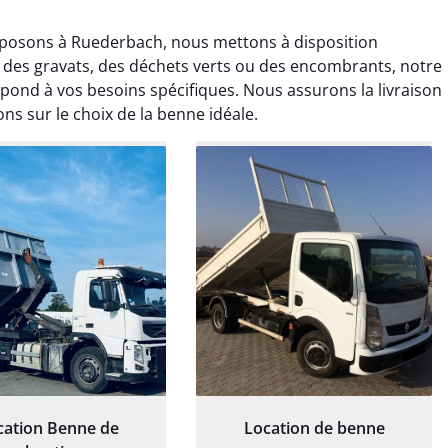
oposons à Ruederbach, nous mettons à disposition
r des gravats, des déchets verts ou des encombrants, notre
ond à vos besoins spécifiques. Nous assurons la livraison
ons sur le choix de la benne idéale.
rélie Bonnet
Elisa Barreau
21 juin 2024
6 avril 2025
ice de terrassement
Parfait pour évacuer les
rdin à Var était
gravats de mon chantier.
ionnel. L'équipe a
Service rapide et efficace. Je
é de manière efficace
recommande sans
essionnelle, laissant
hésitation.
ardin impeccable et
our notre nouveau
et d'aménagement
paysager.
cation Benne de
Location de benne