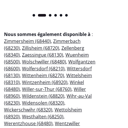
Nous sommes également disponible à
:
Zimmersheim (68440)
,
Zimmerbach
(68230)
,
Zillisheim (68720)
,
Zellenberg
(68340)
,
Zaessingue (68130)
,
Wuenheim
(68500)
,
Wolschwiller (68480)
,
Wolfgantzen
(68600)
,
Wolfersdorf (68210)
,
Wittersdorf
(68130)
,
Wittenheim (68270)
,
Wittelsheim
(68310)
,
Wintzenheim (68920)
,
Winkel
(68480)
,
Willer-sur-Thur (68760)
,
Willer
(68960)
,
Wildenstein (68820)
,
Wihr-au-Val
(68230)
,
Widensolen (68320)
,
Wickerschwihr (68320)
,
Wettolsheim
(68920)
,
Westhalten (68250)
,
Werentzhouse (68480)
,
Wentzwiller