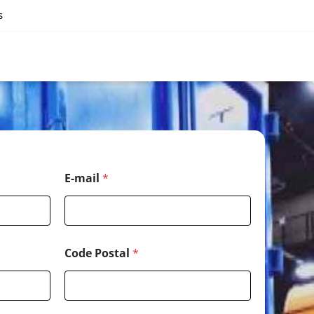
s
E-mail
*
Code Postal
*