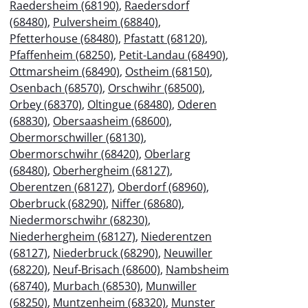
Raedersheim (68190)
,
Raedersdorf
(68480)
,
Pulversheim (68840)
,
Pfetterhouse (68480)
,
Pfastatt (68120)
,
Pfaffenheim (68250)
,
Petit-Landau (68490)
,
Ottmarsheim (68490)
,
Ostheim (68150)
,
Osenbach (68570)
,
Orschwihr (68500)
,
Orbey (68370)
,
Oltingue (68480)
,
Oderen
(68830)
,
Obersaasheim (68600)
,
Obermorschwiller (68130)
,
Obermorschwihr (68420)
,
Oberlarg
(68480)
,
Oberhergheim (68127)
,
Oberentzen (68127)
,
Oberdorf (68960)
,
Oberbruck (68290)
,
Niffer (68680)
,
Niedermorschwihr (68230)
,
Niederhergheim (68127)
,
Niederentzen
(68127)
,
Niederbruck (68290)
,
Neuwiller
(68220)
,
Neuf-Brisach (68600)
,
Nambsheim
(68740)
,
Murbach (68530)
,
Munwiller
(68250)
,
Muntzenheim (68320)
,
Munster