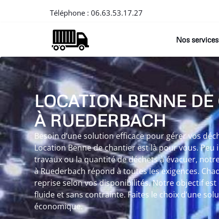
Téléphone :
06.63.53.17.27
Nos services
LOCATION BENNE DE
À RUEDERBACH
Besoin d’une solution efficace pour gérer vos dé
Location Benne de chantier est là pour vous. Peu 
travaux ou la quantité de déchets à évacuer, notr
à Ruederbach répond à toutes les exigences. Chaq
reprise selon vos disponibilités. Notre objectif est
fluide et sans contrainte. Faites le choix d’une solu
économique.