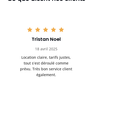
Tristan Noel
Chlo
18 avril 2025
30 
Location claire, tarifs justes,
Service au
tout s’est déroulé comme
été livrée p
prévu. Très bon service client
retrait s’e
également.
l’a