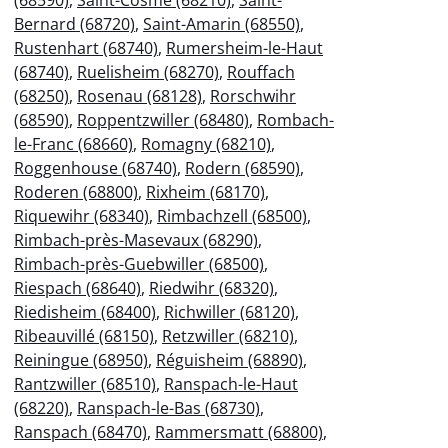
Bernard (68720)
,
Saint-Amarin (68550)
,
Rustenhart (68740)
,
Rumersheim-le-Haut
(68740)
,
Ruelisheim (68270)
,
Rouffach
(68250)
,
Rosenau (68128)
,
Rorschwihr
(68590)
,
Roppentzwiller (68480)
,
Rombach-
le-Franc (68660)
,
Romagny (68210)
,
Roggenhouse (68740)
,
Rodern (68590)
,
Roderen (68800)
,
Rixheim (68170)
,
Riquewihr (68340)
,
Rimbachzell (68500)
,
Rimbach-près-Masevaux (68290)
,
Rimbach-près-Guebwiller (68500)
,
Riespach (68640)
,
Riedwihr (68320)
,
Riedisheim (68400)
,
Richwiller (68120)
,
Ribeauvillé (68150)
,
Retzwiller (68210)
,
Reiningue (68950)
,
Réguisheim (68890)
,
Rantzwiller (68510)
,
Ranspach-le-Haut
(68220)
,
Ranspach-le-Bas (68730)
,
Ranspach (68470)
,
Rammersmatt (68800)
,