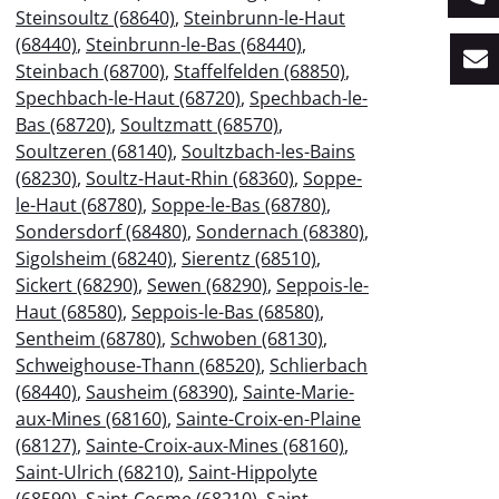
Steinsoultz (68640)
,
Steinbrunn-le-Haut
(68440)
,
Steinbrunn-le-Bas (68440)
,
Steinbach (68700)
,
Staffelfelden (68850)
,
Spechbach-le-Haut (68720)
,
Spechbach-le-
Bas (68720)
,
Soultzmatt (68570)
,
Soultzeren (68140)
,
Soultzbach-les-Bains
(68230)
,
Soultz-Haut-Rhin (68360)
,
Soppe-
le-Haut (68780)
,
Soppe-le-Bas (68780)
,
Sondersdorf (68480)
,
Sondernach (68380)
,
Sigolsheim (68240)
,
Sierentz (68510)
,
Sickert (68290)
,
Sewen (68290)
,
Seppois-le-
Haut (68580)
,
Seppois-le-Bas (68580)
,
Sentheim (68780)
,
Schwoben (68130)
,
Schweighouse-Thann (68520)
,
Schlierbach
(68440)
,
Sausheim (68390)
,
Sainte-Marie-
aux-Mines (68160)
,
Sainte-Croix-en-Plaine
(68127)
,
Sainte-Croix-aux-Mines (68160)
,
Saint-Ulrich (68210)
,
Saint-Hippolyte
(68590)
,
Saint-Cosme (68210)
,
Saint-