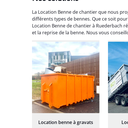
La Location Benne de chantier que nous pr
différents types de bennes. Que ce soit pou
Location Benne de chantier à Ruederbach rép
et la reprise de la benne. Nous vous conseill
Au
Le serv
ja
except
travaill
et prof
notre j
prêt p
proj
Location benne à gravats
Lo