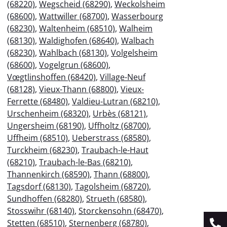
(68220)
,
Wegscheid (68290)
,
Weckolsheim
(68600)
,
Wattwiller (68700)
,
Wasserbourg
(68230)
,
Waltenheim (68510)
,
Walheim
(68130)
,
Waldighofen (68640)
,
Walbach
(68230)
,
Wahlbach (68130)
,
Volgelsheim
(68600)
,
Vogelgrun (68600)
,
Vœgtlinshoffen (68420)
,
Village-Neuf
(68128)
,
Vieux-Thann (68800)
,
Vieux-
Ferrette (68480)
,
Valdieu-Lutran (68210)
,
Urschenheim (68320)
,
Urbès (68121)
,
Ungersheim (68190)
,
Uffholtz (68700)
,
Uffheim (68510)
,
Ueberstrass (68580)
,
Turckheim (68230)
,
Traubach-le-Haut
(68210)
,
Traubach-le-Bas (68210)
,
Thannenkirch (68590)
,
Thann (68800)
,
Tagsdorf (68130)
,
Tagolsheim (68720)
,
Sundhoffen (68280)
,
Strueth (68580)
,
Stosswihr (68140)
,
Storckensohn (68470)
,
Stetten (68510)
,
Sternenberg (68780)
,