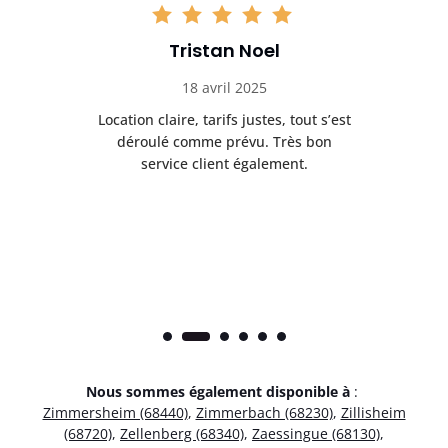
Tristan Noel
18 avril 2025
 de
Location claire, tarifs justes, tout s’est
Se
t
déroulé comme prévu. Très bon
pile
service client également.
Nous sommes également disponible à
:
Zimmersheim (68440)
,
Zimmerbach (68230)
,
Zillisheim
(68720)
,
Zellenberg (68340)
,
Zaessingue (68130)
,