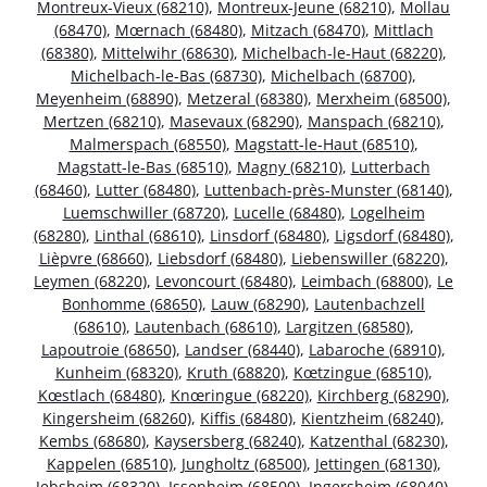
Montreux-Vieux (68210)
,
Montreux-Jeune (68210)
,
Mollau
(68470)
,
Mœrnach (68480)
,
Mitzach (68470)
,
Mittlach
(68380)
,
Mittelwihr (68630)
,
Michelbach-le-Haut (68220)
,
Michelbach-le-Bas (68730)
,
Michelbach (68700)
,
Meyenheim (68890)
,
Metzeral (68380)
,
Merxheim (68500)
,
Mertzen (68210)
,
Masevaux (68290)
,
Manspach (68210)
,
Malmerspach (68550)
,
Magstatt-le-Haut (68510)
,
Magstatt-le-Bas (68510)
,
Magny (68210)
,
Lutterbach
(68460)
,
Lutter (68480)
,
Luttenbach-près-Munster (68140)
,
Luemschwiller (68720)
,
Lucelle (68480)
,
Logelheim
(68280)
,
Linthal (68610)
,
Linsdorf (68480)
,
Ligsdorf (68480)
,
Lièpvre (68660)
,
Liebsdorf (68480)
,
Liebenswiller (68220)
,
Leymen (68220)
,
Levoncourt (68480)
,
Leimbach (68800)
,
Le
Bonhomme (68650)
,
Lauw (68290)
,
Lautenbachzell
(68610)
,
Lautenbach (68610)
,
Largitzen (68580)
,
Lapoutroie (68650)
,
Landser (68440)
,
Labaroche (68910)
,
Kunheim (68320)
,
Kruth (68820)
,
Kœtzingue (68510)
,
Kœstlach (68480)
,
Knœringue (68220)
,
Kirchberg (68290)
,
Kingersheim (68260)
,
Kiffis (68480)
,
Kientzheim (68240)
,
Kembs (68680)
,
Kaysersberg (68240)
,
Katzenthal (68230)
,
Kappelen (68510)
,
Jungholtz (68500)
,
Jettingen (68130)
,
Jebsheim (68320)
,
Issenheim (68500)
,
Ingersheim (68040)
,