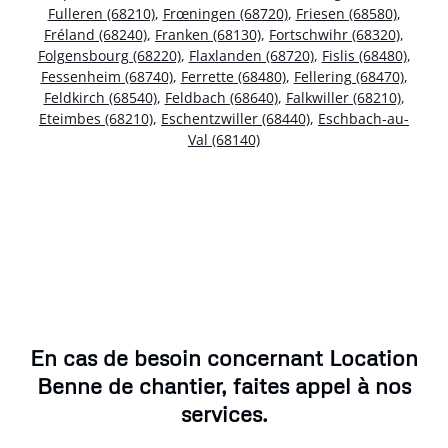
Fulleren (68210)
,
Frœningen (68720)
,
Friesen (68580)
,
Fréland (68240)
,
Franken (68130)
,
Fortschwihr (68320)
,
Folgensbourg (68220)
,
Flaxlanden (68720)
,
Fislis (68480)
,
Fessenheim (68740)
,
Ferrette (68480)
,
Fellering (68470)
,
Feldkirch (68540)
,
Feldbach (68640)
,
Falkwiller (68210)
,
Eteimbes (68210)
,
Eschentzwiller (68440)
,
Eschbach-au-
Val (68140)
En cas de besoin concernant Location
Benne de chantier, faites appel à nos
services.