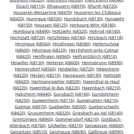
Illzach (68110)
,
Illhaeusern (68970)
,
Illfurth (68720)
,
Husseren-Wesserling (68470)
,
Husseren-les-Châteaux
(68420)
,
Huningue (68330)
,
Hundsbach (68130)
,
Hunawihr
(68150)
,
Houssen (68125)
,
Horbourg-Wihr (68180)
,
Hombourg (68490)
,
Holtzwihr (68320)
,
Hohrod (68140)
,
Hochstatt (68720)
,
Hirtzfelden (68740)
,
Hirtzbach (68118)
,
Hirsingue (68560)
,
Hindlingen (68580)
,
Hettenschlag
(68600)
,
Hésingue (68220)
,
Herrlisheim-près-Colmar
(68420)
,
Henflingen (68960)
,
Helfrantzkirch (68510)
,
Heiwiller (68130)
,
Heiteren (68600)
,
Heimsbrunn (68990)
,
Heimersdorf (68560)
,
Heidwiller (68720)
,
Hégenheim
(68220)
,
Hecken (68210)
,
Hausgauen (68130)
,
Hattstatt
(68420)
,
Hartmannswiller (68500)
,
Hagenthal-le-Haut
(68220)
,
Hagenthal-le-Bas (68220)
,
Hagenbach (68210)
,
Habsheim (68440)
,
Gunsbach (68140)
,
Gundolsheim
(68250)
,
Guewenheim (68116)
,
Guevenatten (68210)
,
Guémar (68970)
,
Guebwiller (68500)
,
Gueberschwihr
(68420)
,
Grussenheim (68320)
,
Griesbach-au-Val (68140)
,
Grentzingen (68960)
,
Gommersdorf (68210)
,
Goldbach-
Altenbach (68760)
,
Gildwiller (68210)
,
Geiswasser (68600)
,
Geispitzen (68510)
,
Geishouse (68690)
,
Galfingue (68990)
,