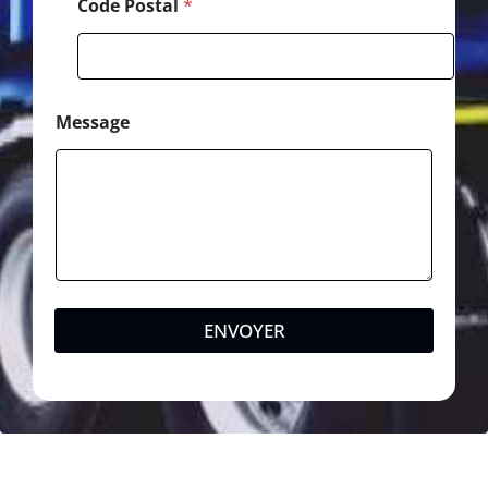
Code Postal
*
Message
ENVOYER