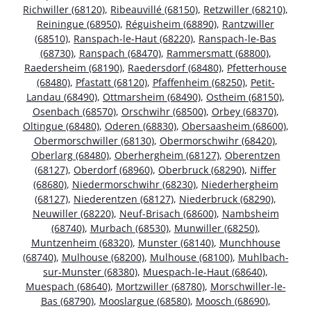
Richwiller (68120)
,
Ribeauvillé (68150)
,
Retzwiller (68210)
,
Reiningue (68950)
,
Réguisheim (68890)
,
Rantzwiller
(68510)
,
Ranspach-le-Haut (68220)
,
Ranspach-le-Bas
(68730)
,
Ranspach (68470)
,
Rammersmatt (68800)
,
Raedersheim (68190)
,
Raedersdorf (68480)
,
Pfetterhouse
(68480)
,
Pfastatt (68120)
,
Pfaffenheim (68250)
,
Petit-
Landau (68490)
,
Ottmarsheim (68490)
,
Ostheim (68150)
,
Osenbach (68570)
,
Orschwihr (68500)
,
Orbey (68370)
,
Oltingue (68480)
,
Oderen (68830)
,
Obersaasheim (68600)
,
Obermorschwiller (68130)
,
Obermorschwihr (68420)
,
Oberlarg (68480)
,
Oberhergheim (68127)
,
Oberentzen
(68127)
,
Oberdorf (68960)
,
Oberbruck (68290)
,
Niffer
(68680)
,
Niedermorschwihr (68230)
,
Niederhergheim
(68127)
,
Niederentzen (68127)
,
Niederbruck (68290)
,
Neuwiller (68220)
,
Neuf-Brisach (68600)
,
Nambsheim
(68740)
,
Murbach (68530)
,
Munwiller (68250)
,
Muntzenheim (68320)
,
Munster (68140)
,
Munchhouse
(68740)
,
Mulhouse (68200)
,
Mulhouse (68100)
,
Muhlbach-
sur-Munster (68380)
,
Muespach-le-Haut (68640)
,
Muespach (68640)
,
Mortzwiller (68780)
,
Morschwiller-le-
Bas (68790)
,
Mooslargue (68580)
,
Moosch (68690)
,