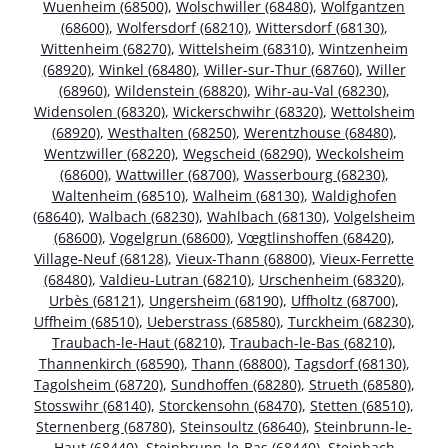
Wuenheim (68500)
,
Wolschwiller (68480)
,
Wolfgantzen
(68600)
,
Wolfersdorf (68210)
,
Wittersdorf (68130)
,
Wittenheim (68270)
,
Wittelsheim (68310)
,
Wintzenheim
(68920)
,
Winkel (68480)
,
Willer-sur-Thur (68760)
,
Willer
(68960)
,
Wildenstein (68820)
,
Wihr-au-Val (68230)
,
Widensolen (68320)
,
Wickerschwihr (68320)
,
Wettolsheim
(68920)
,
Westhalten (68250)
,
Werentzhouse (68480)
,
Wentzwiller (68220)
,
Wegscheid (68290)
,
Weckolsheim
(68600)
,
Wattwiller (68700)
,
Wasserbourg (68230)
,
Waltenheim (68510)
,
Walheim (68130)
,
Waldighofen
(68640)
,
Walbach (68230)
,
Wahlbach (68130)
,
Volgelsheim
(68600)
,
Vogelgrun (68600)
,
Vœgtlinshoffen (68420)
,
Village-Neuf (68128)
,
Vieux-Thann (68800)
,
Vieux-Ferrette
(68480)
,
Valdieu-Lutran (68210)
,
Urschenheim (68320)
,
Urbès (68121)
,
Ungersheim (68190)
,
Uffholtz (68700)
,
Uffheim (68510)
,
Ueberstrass (68580)
,
Turckheim (68230)
,
Traubach-le-Haut (68210)
,
Traubach-le-Bas (68210)
,
Thannenkirch (68590)
,
Thann (68800)
,
Tagsdorf (68130)
,
Tagolsheim (68720)
,
Sundhoffen (68280)
,
Strueth (68580)
,
Stosswihr (68140)
,
Storckensohn (68470)
,
Stetten (68510)
,
Sternenberg (68780)
,
Steinsoultz (68640)
,
Steinbrunn-le-
Haut (68440)
,
Steinbrunn-le-Bas (68440)
,
Steinbach