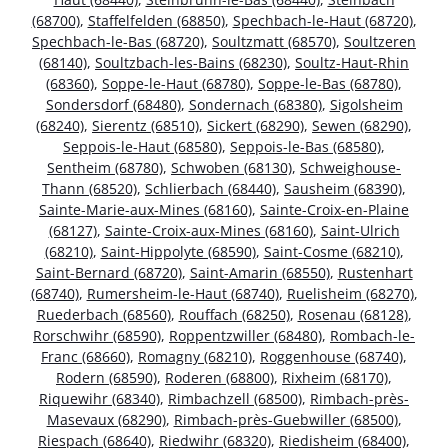
(68700)
,
Staffelfelden (68850)
,
Spechbach-le-Haut (68720)
,
Spechbach-le-Bas (68720)
,
Soultzmatt (68570)
,
Soultzeren
(68140)
,
Soultzbach-les-Bains (68230)
,
Soultz-Haut-Rhin
(68360)
,
Soppe-le-Haut (68780)
,
Soppe-le-Bas (68780)
,
Sondersdorf (68480)
,
Sondernach (68380)
,
Sigolsheim
(68240)
,
Sierentz (68510)
,
Sickert (68290)
,
Sewen (68290)
,
Seppois-le-Haut (68580)
,
Seppois-le-Bas (68580)
,
Sentheim (68780)
,
Schwoben (68130)
,
Schweighouse-
Thann (68520)
,
Schlierbach (68440)
,
Sausheim (68390)
,
Sainte-Marie-aux-Mines (68160)
,
Sainte-Croix-en-Plaine
(68127)
,
Sainte-Croix-aux-Mines (68160)
,
Saint-Ulrich
(68210)
,
Saint-Hippolyte (68590)
,
Saint-Cosme (68210)
,
Saint-Bernard (68720)
,
Saint-Amarin (68550)
,
Rustenhart
(68740)
,
Rumersheim-le-Haut (68740)
,
Ruelisheim (68270)
,
Ruederbach (68560)
,
Rouffach (68250)
,
Rosenau (68128)
,
Rorschwihr (68590)
,
Roppentzwiller (68480)
,
Rombach-le-
Franc (68660)
,
Romagny (68210)
,
Roggenhouse (68740)
,
Rodern (68590)
,
Roderen (68800)
,
Rixheim (68170)
,
Riquewihr (68340)
,
Rimbachzell (68500)
,
Rimbach-près-
Masevaux (68290)
,
Rimbach-près-Guebwiller (68500)
,
Riespach (68640)
,
Riedwihr (68320)
,
Riedisheim (68400)
,