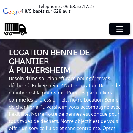
Téléphone :
06.63.53.17.27
4.8/5 basés sur 628 avis
LOCATION BENNE DE
CHANTIER
À PULVERSHEIM
Besoin d’une solution efficace pour gérer vos
déchets à Pulversheim ? Notre Location Benne de
chantier est là pour vous. Pour les particuliers
comme les professionnels, notre Location Benne
de chantier à Pulversheim vous accompagne avec
flexibilité. Notre flotte de bennes est conçue pour
tous types de déchets. Notre objectif est de vous
offrir un service fluide et sans contrainte. Optez