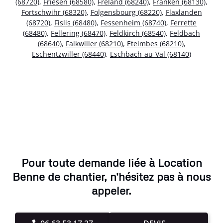
(68720)
,
Friesen (68580)
,
Fréland (68240)
,
Franken (68130)
,
Fortschwihr (68320)
,
Folgensbourg (68220)
,
Flaxlanden
(68720)
,
Fislis (68480)
,
Fessenheim (68740)
,
Ferrette
(68480)
,
Fellering (68470)
,
Feldkirch (68540)
,
Feldbach
(68640)
,
Falkwiller (68210)
,
Eteimbes (68210)
,
Eschentzwiller (68440)
,
Eschbach-au-Val (68140)
Pour toute demande liée à Location
Benne de chantier, n'hésitez pas à nous
appeler.