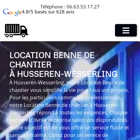
Téléphone :
06.63.53.17.27
4.8/5 basés sur 628 avis
LOCATION BENNE DE
CHANTIER
À HUSSEREN-WESSERLING
À Husseren-Wesserling, notre Location Benne de
chantier vous simplifie la vie pour tous vos projets.
Pour les particuliers comme les professionnels,
notre Location Benne de chantier à Husseren-
Wesserling répond à toutes les exigences. Chaque
benne est livrée et reprise selon vos disponibilités.
Notre objectif est de vous offrir un service fluide et
sans contrainte. Optez pour un service de