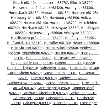
Illzach (68110)
,
Illhaeusern (68970)
,
Illfurth (68720)
,
Husseren-les-Châteaux (68420)
,
Huningue (68330)
,
Hundsbach (68130)
,
Hunawihr (68150)
,
Houssen (68125)
,
Horbourg-Wihr (68180)
,
Hombourg (68490)
,
Holtzwihr
(68320)
,
Hohrod (68140)
,
Hochstatt (68720)
,
Hirtzfelden
(68740)
,
Hirtzbach (68118)
,
Hirsingue (68560)
,
Hindlingen
(68580)
,
Hettenschlag (68600)
,
Hésingue (68220)
,
Herrlisheim-près-Colmar (68420)
,
Henflingen (68960)
,
Helfrantzkirch (68510)
,
Heiwiller (68130)
,
Heiteren (68600)
,
Heimsbrunn (68990)
,
Heimersdorf (68560)
,
Heidwiller
(68720)
,
Hégenheim (68220)
,
Hecken (68210)
,
Hausgauen
(68130)
,
Hattstatt (68420)
,
Hartmannswiller (68500)
,
Hagenthal-le-Haut (68220)
,
Hagenthal-le-Bas (68220)
,
Hagenbach (68210)
,
Habsheim (68440)
,
Gunsbach (68140)
,
Gundolsheim (68250)
,
Guewenheim (68116)
,
Guevenatten
(68210)
,
Guémar (68970)
,
Guebwiller (68500)
,
Gueberschwihr (68420)
,
Grussenheim (68320)
,
Griesbach-
au-Val (68140)
,
Grentzingen (68960)
,
Gommersdorf
(68210)
,
Goldbach-Altenbach (68760)
,
Gildwiller (68210)
,
Geiswasser (68600)
,
Geispitzen (68510)
,
Geishouse
(68690)
,
Galfingue (68990)
,
Fulleren (68210)
,
Frœningen