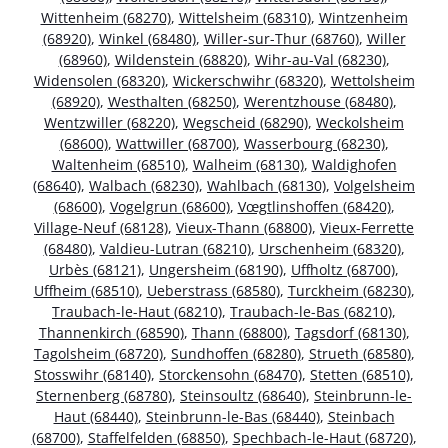
Wittenheim (68270)
,
Wittelsheim (68310)
,
Wintzenheim
(68920)
,
Winkel (68480)
,
Willer-sur-Thur (68760)
,
Willer
(68960)
,
Wildenstein (68820)
,
Wihr-au-Val (68230)
,
Widensolen (68320)
,
Wickerschwihr (68320)
,
Wettolsheim
(68920)
,
Westhalten (68250)
,
Werentzhouse (68480)
,
Wentzwiller (68220)
,
Wegscheid (68290)
,
Weckolsheim
(68600)
,
Wattwiller (68700)
,
Wasserbourg (68230)
,
Waltenheim (68510)
,
Walheim (68130)
,
Waldighofen
(68640)
,
Walbach (68230)
,
Wahlbach (68130)
,
Volgelsheim
(68600)
,
Vogelgrun (68600)
,
Vœgtlinshoffen (68420)
,
Village-Neuf (68128)
,
Vieux-Thann (68800)
,
Vieux-Ferrette
(68480)
,
Valdieu-Lutran (68210)
,
Urschenheim (68320)
,
Urbès (68121)
,
Ungersheim (68190)
,
Uffholtz (68700)
,
Uffheim (68510)
,
Ueberstrass (68580)
,
Turckheim (68230)
,
Traubach-le-Haut (68210)
,
Traubach-le-Bas (68210)
,
Thannenkirch (68590)
,
Thann (68800)
,
Tagsdorf (68130)
,
Tagolsheim (68720)
,
Sundhoffen (68280)
,
Strueth (68580)
,
Stosswihr (68140)
,
Storckensohn (68470)
,
Stetten (68510)
,
Sternenberg (68780)
,
Steinsoultz (68640)
,
Steinbrunn-le-
Haut (68440)
,
Steinbrunn-le-Bas (68440)
,
Steinbach
(68700)
,
Staffelfelden (68850)
,
Spechbach-le-Haut (68720)
,