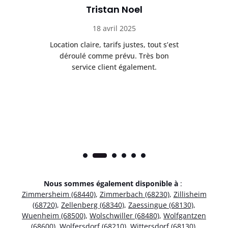
Tristan Noel
18 avril 2025
 de
Location claire, tarifs justes, tout s’est
Se
t
déroulé comme prévu. Très bon
pile
service client également.
Nous sommes également disponible à
:
Zimmersheim (68440)
,
Zimmerbach (68230)
,
Zillisheim
(68720)
,
Zellenberg (68340)
,
Zaessingue (68130)
,
Wuenheim (68500)
,
Wolschwiller (68480)
,
Wolfgantzen
(68600)
,
Wolfersdorf (68210)
,
Wittersdorf (68130)
,