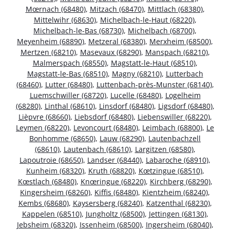
Mœrnach (68480)
,
Mitzach (68470)
,
Mittlach (68380)
,
Mittelwihr (68630)
,
Michelbach-le-Haut (68220)
,
Michelbach-le-Bas (68730)
,
Michelbach (68700)
,
Meyenheim (68890)
,
Metzeral (68380)
,
Merxheim (68500)
,
Mertzen (68210)
,
Masevaux (68290)
,
Manspach (68210)
,
Malmerspach (68550)
,
Magstatt-le-Haut (68510)
,
Magstatt-le-Bas (68510)
,
Magny (68210)
,
Lutterbach
(68460)
,
Lutter (68480)
,
Luttenbach-près-Munster (68140)
,
Luemschwiller (68720)
,
Lucelle (68480)
,
Logelheim
(68280)
,
Linthal (68610)
,
Linsdorf (68480)
,
Ligsdorf (68480)
,
Lièpvre (68660)
,
Liebsdorf (68480)
,
Liebenswiller (68220)
,
Leymen (68220)
,
Levoncourt (68480)
,
Leimbach (68800)
,
Le
Bonhomme (68650)
,
Lauw (68290)
,
Lautenbachzell
(68610)
,
Lautenbach (68610)
,
Largitzen (68580)
,
Lapoutroie (68650)
,
Landser (68440)
,
Labaroche (68910)
,
Kunheim (68320)
,
Kruth (68820)
,
Kœtzingue (68510)
,
Kœstlach (68480)
,
Knœringue (68220)
,
Kirchberg (68290)
,
Kingersheim (68260)
,
Kiffis (68480)
,
Kientzheim (68240)
,
Kembs (68680)
,
Kaysersberg (68240)
,
Katzenthal (68230)
,
Kappelen (68510)
,
Jungholtz (68500)
,
Jettingen (68130)
,
Jebsheim (68320)
,
Issenheim (68500)
,
Ingersheim (68040)
,