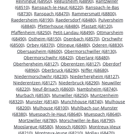
Reiningue (68950)
,
Réguisheim (68890)
,
Rantzwiller
(68510)
,
Ranspach-le-Haut (68220)
,
Ranspach-le-Bas
(68730)
,
Ranspach (68470)
,
Rammersmatt (68800)
,
Raedersheim (68190)
,
Raedersdorf (68480)
,
Pulversheim
(68840)
,
Pfetterhouse (68480)
,
Pfastatt (68120)
,
Pfaffenheim (68250)
,
Petit-Landau (68490)
,
Ottmarsheim
(68490)
,
Ostheim (68150)
,
Osenbach (68570)
,
Orschwihr
(68500)
,
Orbey (68370)
,
Oltingue (68480)
,
Oderen (68830)
,
Obersaasheim (68600)
,
Obermorschwiller (68130)
,
Obermorschwihr (68420)
,
Oberlarg (68480)
,
Oberhergheim (68127)
,
Oberentzen (68127)
,
Oberdorf
(68960)
,
Oberbruck (68290)
,
Niffer (68680)
,
Niedermorschwihr (68230)
,
Niederhergheim (68127)
,
Niederentzen (68127)
,
Niederbruck (68290)
,
Neuwiller
(68220)
,
Neuf-Brisach (68600)
,
Nambsheim (68740)
,
Murbach (68530)
,
Munwiller (68250)
,
Muntzenheim
(68320)
,
Munster (68140)
,
Munchhouse (68740)
,
Mulhouse
(68200)
,
Mulhouse (68100)
,
Muhlbach-sur-Munster
(68380)
,
Muespach-le-Haut (68640)
,
Muespach (68640)
,
Mortzwiller (68780)
,
Morschwiller-le-Bas (68790)
,
Mooslargue (68580)
,
Moosch (68690)
,
Montreux-Vieux
(68210)
,
Montreux-Jeune (68210)
,
Mollau (68470)
,