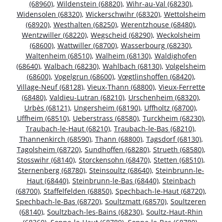
(68960)
,
Wildenstein (68820)
,
Wihr-au-Val (68230)
,
Widensolen (68320)
,
Wickerschwihr (68320)
,
Wettolsheim
(68920)
,
Westhalten (68250)
,
Werentzhouse (68480)
,
Wentzwiller (68220)
,
Wegscheid (68290)
,
Weckolsheim
(68600)
,
Wattwiller (68700)
,
Wasserbourg (68230)
,
Waltenheim (68510)
,
Walheim (68130)
,
Waldighofen
(68640)
,
Walbach (68230)
,
Wahlbach (68130)
,
Volgelsheim
(68600)
,
Vogelgrun (68600)
,
Vœgtlinshoffen (68420)
,
Village-Neuf (68128)
,
Vieux-Thann (68800)
,
Vieux-Ferrette
(68480)
,
Valdieu-Lutran (68210)
,
Urschenheim (68320)
,
Urbès (68121)
,
Ungersheim (68190)
,
Uffholtz (68700)
,
Uffheim (68510)
,
Ueberstrass (68580)
,
Turckheim (68230)
,
Traubach-le-Haut (68210)
,
Traubach-le-Bas (68210)
,
Thannenkirch (68590)
,
Thann (68800)
,
Tagsdorf (68130)
,
Tagolsheim (68720)
,
Sundhoffen (68280)
,
Strueth (68580)
,
Stosswihr (68140)
,
Storckensohn (68470)
,
Stetten (68510)
,
Sternenberg (68780)
,
Steinsoultz (68640)
,
Steinbrunn-le-
Haut (68440)
,
Steinbrunn-le-Bas (68440)
,
Steinbach
(68700)
,
Staffelfelden (68850)
,
Spechbach-le-Haut (68720)
,
Spechbach-le-Bas (68720)
,
Soultzmatt (68570)
,
Soultzeren
(68140)
,
Soultzbach-les-Bains (68230)
,
Soultz-Haut-Rhin