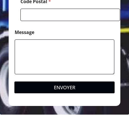
Code Postal
*
Message
ENVOYER