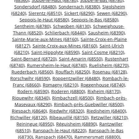
(68360)
,
Soppe-le-Haut (68780)
,
Soppe-le-Bas (68780)
,
Sondersdorf (68480)
,
Sondernach (68380)
,
Sigolsheim
(68240)
,
Sierentz (68510)
,
Sickert (68290)
,
Sewen (68290)
,
Seppois-le-Haut (68580)
,
Seppois-le-Bas (68580)
,
Sentheim (68780)
,
Schwoben (68130)
,
Schweighouse-
Thann (68520)
,
Schlierbach (68440)
,
Sausheim (68390)
,
Sainte-Marie-aux-Mines (68160)
,
Sainte-Croix-en-Plaine
(68127)
,
Sainte-Croix-aux-Mines (68160)
,
Saint-Ulrich
(68210)
,
Saint-Hippolyte (68590)
,
Saint-Cosme (68210)
,
Saint-Bernard (68720)
,
Saint-Amarin (68550)
,
Rustenhart
(68740)
,
Rumersheim-le-Haut (68740)
,
Ruelisheim (68270)
,
Ruederbach (68560)
,
Rouffach (68250)
,
Rosenau (68128)
,
Rorschwihr (68590)
,
Roppentzwiller (68480)
,
Rombach-le-
Franc (68660)
,
Romagny (68210)
,
Roggenhouse (68740)
,
Rodern (68590)
,
Roderen (68800)
,
Rixheim (68170)
,
Riquewihr (68340)
,
Rimbachzell (68500)
,
Rimbach-près-
Masevaux (68290)
,
Rimbach-près-Guebwiller (68500)
,
Riespach (68640)
,
Riedwihr (68320)
,
Riedisheim (68400)
,
Richwiller (68120)
,
Ribeauvillé (68150)
,
Retzwiller (68210)
,
Reiningue (68950)
,
Réguisheim (68890)
,
Rantzwiller
(68510)
,
Ranspach-le-Haut (68220)
,
Ranspach-le-Bas
(68730)
,
Ranspach (68470)
,
Rammersmatt (68800)
,