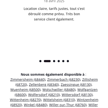
18 avril 2025
 de
Location claire, tarifs justes, tout s’est
Se
t
déroulé comme prévu. Très bon
pile
service client également.
Nous sommes également disponible à
:
Zimmersheim (68440)
,
Zimmerbach (68230)
,
Zillisheim
(68720)
,
Zellenberg (68340)
,
Zaessingue (68130)
,
Wuenheim (68500)
,
Wolschwiller (68480)
,
Wolfgantzen
(68600)
,
Wolfersdorf (68210)
,
Wittersdorf (68130)
,
Wittenheim (68270)
,
Wittelsheim (68310)
,
Wintzenheim
(68920)
,
Winkel (68480)
,
Willer-sur-Thur (68760)
,
Willer