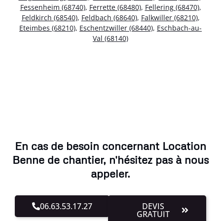
Fessenheim (68740)
,
Ferrette (68480)
,
Fellering (68470)
,
Feldkirch (68540)
,
Feldbach (68640)
,
Falkwiller (68210)
,
Eteimbes (68210)
,
Eschentzwiller (68440)
,
Eschbach-au-
Val (68140)
En cas de besoin concernant Location
Benne de chantier, n'hésitez pas à nous
appeler.
06.63.53.17.27
DEVIS
GRATUIT