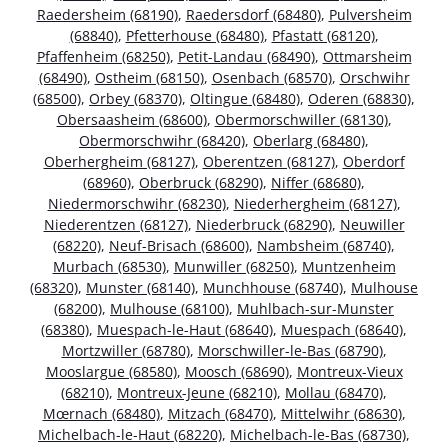
Raedersheim (68190)
,
Raedersdorf (68480)
,
Pulversheim
(68840)
,
Pfetterhouse (68480)
,
Pfastatt (68120)
,
Pfaffenheim (68250)
,
Petit-Landau (68490)
,
Ottmarsheim
(68490)
,
Ostheim (68150)
,
Osenbach (68570)
,
Orschwihr
(68500)
,
Orbey (68370)
,
Oltingue (68480)
,
Oderen (68830)
,
Obersaasheim (68600)
,
Obermorschwiller (68130)
,
Obermorschwihr (68420)
,
Oberlarg (68480)
,
Oberhergheim (68127)
,
Oberentzen (68127)
,
Oberdorf
(68960)
,
Oberbruck (68290)
,
Niffer (68680)
,
Niedermorschwihr (68230)
,
Niederhergheim (68127)
,
Niederentzen (68127)
,
Niederbruck (68290)
,
Neuwiller
(68220)
,
Neuf-Brisach (68600)
,
Nambsheim (68740)
,
Murbach (68530)
,
Munwiller (68250)
,
Muntzenheim
(68320)
,
Munster (68140)
,
Munchhouse (68740)
,
Mulhouse
(68200)
,
Mulhouse (68100)
,
Muhlbach-sur-Munster
(68380)
,
Muespach-le-Haut (68640)
,
Muespach (68640)
,
Mortzwiller (68780)
,
Morschwiller-le-Bas (68790)
,
Mooslargue (68580)
,
Moosch (68690)
,
Montreux-Vieux
(68210)
,
Montreux-Jeune (68210)
,
Mollau (68470)
,
Mœrnach (68480)
,
Mitzach (68470)
,
Mittelwihr (68630)
,
Michelbach-le-Haut (68220)
,
Michelbach-le-Bas (68730)
,