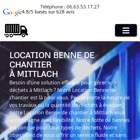
Téléphone :
06.63.53.17.27
4.8/5 basés sur 628 avis
LOCATION BENNE DE
CHANTIER
À MITTLACH
Besoin d’une solution efficace pour gérer vos
déchets à Mittlach ? Notre Location Benne de
chantier est là pour vous. Peu importe la nature de
vos travaux ou la quantité de déchets à évacuer,
notre Location Benne de chantier à Mittlach vous
accompagne avec flexibilité. Notre flotte de bennes
est conçue pour tous types de déchets. Notre
objectif est de vous offrir un service fluide et sans