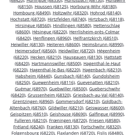
(68420)
,
Huningue (68330)
,
Hundsbach (68130)
,
Hunawihr
(68150)
,
Houssen (68125)
,
Horbourg-Wihr (68180)
,
Hombourg (68490)
,
Holtzwihr (68320)
,
Hohrod (68140)
,
Hochstatt (68720)
,
Hirtzfelden (68740)
,
Hirtzbach (68118)
,
Hirsingue (68560)
,
Hindlingen (68580)
,
Hettenschlag
(68600)
,
Hésingue (68220)
,
Herrlisheim-près-Colmar
(68420)
,
Henflingen (68960)
,
Helfrantzkirch (68510)
,
Heiwiller (68130)
,
Heiteren (68600)
,
Heimsbrunn (68990)
,
Heimersdorf (68560)
,
Heidwiller (68720)
,
Hégenheim
(68220)
,
Hecken (68210)
,
Hausgauen (68130)
,
Hattstatt
(68420)
,
Hartmannswiller (68500)
,
Hagenthal-le-Haut
(68220)
,
Hagenthal-le-Bas (68220)
,
Hagenbach (68210)
,
Habsheim (68440)
,
Gunsbach (68140)
,
Gundolsheim
(68250)
,
Guewenheim (68116)
,
Guevenatten (68210)
,
Guémar (68970)
,
Guebwiller (68500)
,
Gueberschwihr
(68420)
,
Grussenheim (68320)
,
Griesbach-au-Val (68140)
,
Grentzingen (68960)
,
Gommersdorf (68210)
,
Goldbach-
Altenbach (68760)
,
Gildwiller (68210)
,
Geiswasser (68600)
,
Geispitzen (68510)
,
Geishouse (68690)
,
Galfingue (68990)
,
Fulleren (68210)
,
Frœningen (68720)
,
Friesen (68580)
,
Fréland (68240)
,
Franken (68130)
,
Fortschwihr (68320)
,
Folgensbourg (68220)
,
Flaxlanden (68720)
,
Fislis (68480)
,