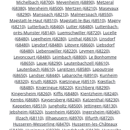
Michelbach (68700)
,
Meyenheim (68890)
,
Metzeral
(68380)
,
Merxheim (68500)
,
Mertzen (68210)
,
Masevaux
(68290)
,
Manspach (68210)
,
Malmerspach (68550)
,
Magstatt-le-Haut (68510)
,
Magstatt-le-Bas (68510)
,
Magny
(68210)
,
Lutterbach (68460)
,
Lutter (68480)
,
Luttenbach-
près-Munster (68140)
,
Luemschwiller (68720)
,
Lucelle
(68480)
,
Logelheim (68280)
,
Linthal (68610)
,
Linsdorf
(68480)
,
Ligsdorf (68480)
,
Lièpvre (68660)
,
Liebsdorf
(68480)
,
Liebenswiller (68220)
,
Leymen (68220)
,
Levoncourt (68480)
,
Leimbach (68800)
,
Le Bonhomme
(68650)
,
Lauw (68290)
,
Lautenbachzell (68610)
,
Lautenbach (68610)
,
Largitzen (68580)
,
Lapoutroie
(68650)
,
Landser (68440)
,
Labaroche (68910)
,
Kunheim
(68320)
,
Kruth (68820)
,
Kœtzingue (68510)
,
Kœstlach
(68480)
,
Knœringue (68220)
,
Kirchberg (68290)
,
Kingersheim (68260)
,
Kiffis (68480)
,
Kientzheim (68240)
,
Kembs (68680)
,
Kaysersberg (68240)
,
Katzenthal (68230)
,
Kappelen (68510)
,
Jungholtz (68500)
,
Jettingen (68130)
,
Jebsheim (68320)
,
Issenheim (68500)
,
Ingersheim (68040)
,
Illzach (68110)
,
Illhaeusern (68970)
,
Illfurth (68720)
,
Husseren-Wesserling (68470)
,
Husseren-les-Châteaux