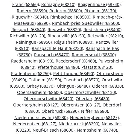
Franc (68660)
,
Romagny (68210)
,
Roggenhouse (68740)
,
Rodern (68590)
,
Roderen (68800)
,
Rixheim (68170)
,
Riquewihr (68340)
,
Rimbachzell (68500)
,
Rimbach-près-
Masevaux (68290)
,
Rimbach-près-Guebwiller (68500)
,
Riespach (68640)
,
Riedwihr (68320)
,
Riedisheim (68400)
,
Richwiller (68120)
,
Ribeauvillé (68150)
,
Retzwiller (68210)
,
Reiningue (68950)
,
Réguisheim (68890)
,
Rantzwiller
(68510)
,
Ranspach-le-Haut (68220)
,
Ranspach-le-Bas
(68730)
,
Ranspach (68470)
,
Rammersmatt (68800)
,
Raedersheim (68190)
,
Raedersdorf (68480)
,
Pulversheim
(68840)
,
Pfetterhouse (68480)
,
Pfastatt (68120)
,
Pfaffenheim (68250)
,
Petit-Landau (68490)
,
Ottmarsheim
(68490)
,
Ostheim (68150)
,
Osenbach (68570)
,
Orschwihr
(68500)
,
Orbey (68370)
,
Oltingue (68480)
,
Oderen (68830)
,
Obersaasheim (68600)
,
Obermorschwiller (68130)
,
Obermorschwihr (68420)
,
Oberlarg (68480)
,
Oberhergheim (68127)
,
Oberentzen (68127)
,
Oberdorf
(68960)
,
Oberbruck (68290)
,
Niffer (68680)
,
Niedermorschwihr (68230)
,
Niederhergheim (68127)
,
Niederentzen (68127)
,
Niederbruck (68290)
,
Neuwiller
(68220)
,
Neuf-Brisach (68600)
,
Nambsheim (68740)
,