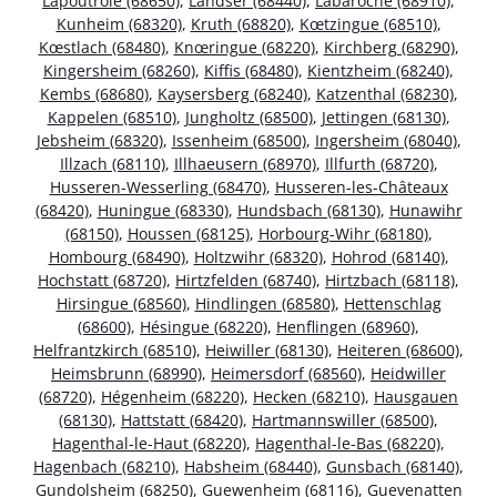
Lapoutroie (68650)
,
Landser (68440)
,
Labaroche (68910)
,
Kunheim (68320)
,
Kruth (68820)
,
Kœtzingue (68510)
,
Kœstlach (68480)
,
Knœringue (68220)
,
Kirchberg (68290)
,
Kingersheim (68260)
,
Kiffis (68480)
,
Kientzheim (68240)
,
Kembs (68680)
,
Kaysersberg (68240)
,
Katzenthal (68230)
,
Kappelen (68510)
,
Jungholtz (68500)
,
Jettingen (68130)
,
Jebsheim (68320)
,
Issenheim (68500)
,
Ingersheim (68040)
,
Illzach (68110)
,
Illhaeusern (68970)
,
Illfurth (68720)
,
Husseren-Wesserling (68470)
,
Husseren-les-Châteaux
(68420)
,
Huningue (68330)
,
Hundsbach (68130)
,
Hunawihr
(68150)
,
Houssen (68125)
,
Horbourg-Wihr (68180)
,
Hombourg (68490)
,
Holtzwihr (68320)
,
Hohrod (68140)
,
Hochstatt (68720)
,
Hirtzfelden (68740)
,
Hirtzbach (68118)
,
Hirsingue (68560)
,
Hindlingen (68580)
,
Hettenschlag
(68600)
,
Hésingue (68220)
,
Henflingen (68960)
,
Helfrantzkirch (68510)
,
Heiwiller (68130)
,
Heiteren (68600)
,
Heimsbrunn (68990)
,
Heimersdorf (68560)
,
Heidwiller
(68720)
,
Hégenheim (68220)
,
Hecken (68210)
,
Hausgauen
(68130)
,
Hattstatt (68420)
,
Hartmannswiller (68500)
,
Hagenthal-le-Haut (68220)
,
Hagenthal-le-Bas (68220)
,
Hagenbach (68210)
,
Habsheim (68440)
,
Gunsbach (68140)
,
Gundolsheim (68250)
,
Guewenheim (68116)
,
Guevenatten