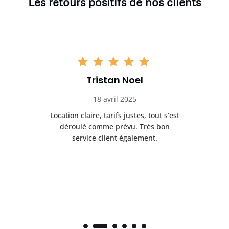
Les retours positifs de nos clients
Tristan Noel
18 avril 2025
 de
Location claire, tarifs justes, tout s’est
Se
t
déroulé comme prévu. Très bon
pile
service client également.