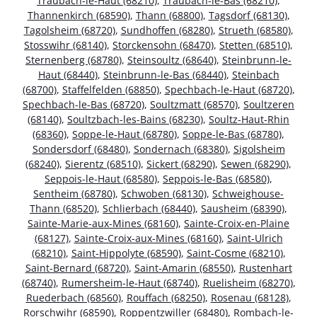
Traubach-le-Haut (68210)
,
Traubach-le-Bas (68210)
,
Thannenkirch (68590)
,
Thann (68800)
,
Tagsdorf (68130)
,
Tagolsheim (68720)
,
Sundhoffen (68280)
,
Strueth (68580)
,
Stosswihr (68140)
,
Storckensohn (68470)
,
Stetten (68510)
,
Sternenberg (68780)
,
Steinsoultz (68640)
,
Steinbrunn-le-
Haut (68440)
,
Steinbrunn-le-Bas (68440)
,
Steinbach
(68700)
,
Staffelfelden (68850)
,
Spechbach-le-Haut (68720)
,
Spechbach-le-Bas (68720)
,
Soultzmatt (68570)
,
Soultzeren
(68140)
,
Soultzbach-les-Bains (68230)
,
Soultz-Haut-Rhin
(68360)
,
Soppe-le-Haut (68780)
,
Soppe-le-Bas (68780)
,
Sondersdorf (68480)
,
Sondernach (68380)
,
Sigolsheim
(68240)
,
Sierentz (68510)
,
Sickert (68290)
,
Sewen (68290)
,
Seppois-le-Haut (68580)
,
Seppois-le-Bas (68580)
,
Sentheim (68780)
,
Schwoben (68130)
,
Schweighouse-
Thann (68520)
,
Schlierbach (68440)
,
Sausheim (68390)
,
Sainte-Marie-aux-Mines (68160)
,
Sainte-Croix-en-Plaine
(68127)
,
Sainte-Croix-aux-Mines (68160)
,
Saint-Ulrich
(68210)
,
Saint-Hippolyte (68590)
,
Saint-Cosme (68210)
,
Saint-Bernard (68720)
,
Saint-Amarin (68550)
,
Rustenhart
(68740)
,
Rumersheim-le-Haut (68740)
,
Ruelisheim (68270)
,
Ruederbach (68560)
,
Rouffach (68250)
,
Rosenau (68128)
,
Rorschwihr (68590)
,
Roppentzwiller (68480)
,
Rombach-le-