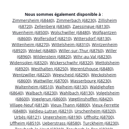
Nous sommes également disponible à
:
Zimmersheim (68440)
,
Zimmerbach (68230)
,
Zillisheim
(68720)
,
Zellenberg (68340)
,
Zaessingue (68130)
,
Wuenheim (68500)
,
Wolschwiller (68480)
,
Wolfgantzen
(68600)
,
Wolfersdorf (68210)
,
Wittersdorf (68130)
,
Wittenheim (68270)
,
Wittelsheim (68310)
,
Wintzenheim
(68920)
,
Winkel (68480)
,
Willer-sur-Thur (68760)
,
Willer
(68960)
,
Wildenstein (68820)
,
Wihr-au-Val (68230)
,
Widensolen (68320)
,
Wickerschwihr (68320)
,
Wettolsheim
(68920)
,
Westhalten (68250)
,
Werentzhouse (68480)
,
Wentzwiller (68220)
,
Wegscheid (68290)
,
Weckolsheim
(68600)
,
Wattwiller (68700)
,
Wasserbourg (68230)
,
Waltenheim (68510)
,
Walheim (68130)
,
Waldighofen
(68640)
,
Walbach (68230)
,
Wahlbach (68130)
,
Volgelsheim
(68600)
,
Vogelgrun (68600)
,
Vœgtlinshoffen (68420)
,
Village-Neuf (68128)
,
Vieux-Thann (68800)
,
Vieux-Ferrette
(68480)
,
Valdieu-Lutran (68210)
,
Urschenheim (68320)
,
Urbès (68121)
,
Ungersheim (68190)
,
Uffholtz (68700)
,
Uffheim (68510)
,
Ueberstrass (68580)
,
Turckheim (68230)
,