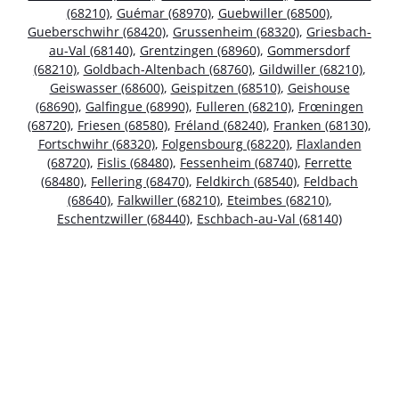
(68210)
,
Guémar (68970)
,
Guebwiller (68500)
,
Gueberschwihr (68420)
,
Grussenheim (68320)
,
Griesbach-
au-Val (68140)
,
Grentzingen (68960)
,
Gommersdorf
(68210)
,
Goldbach-Altenbach (68760)
,
Gildwiller (68210)
,
Geiswasser (68600)
,
Geispitzen (68510)
,
Geishouse
(68690)
,
Galfingue (68990)
,
Fulleren (68210)
,
Frœningen
(68720)
,
Friesen (68580)
,
Fréland (68240)
,
Franken (68130)
,
Fortschwihr (68320)
,
Folgensbourg (68220)
,
Flaxlanden
(68720)
,
Fislis (68480)
,
Fessenheim (68740)
,
Ferrette
(68480)
,
Fellering (68470)
,
Feldkirch (68540)
,
Feldbach
(68640)
,
Falkwiller (68210)
,
Eteimbes (68210)
,
Eschentzwiller (68440)
,
Eschbach-au-Val (68140)