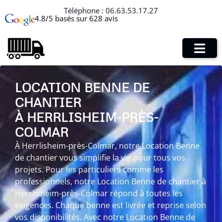
Téléphone :
06.63.53.17.27
4.8/5 basés sur 628 avis
LOCATION BENNE DE
CHANTIER
À HERRLISHEIM-PRÈS-
COLMAR
À Herrlisheim-près-Colmar, notre Location Benne
de chantier vous simplifie la vie pour tous vos
projets. Pour les particuliers comme les
professionnels, notre Location Benne de chantier à
Herrlisheim-près-Colmar répond à toutes les
exigences. Chaque benne est livrée et reprise selon
vos disponibilités. Avec notre Location Benne de