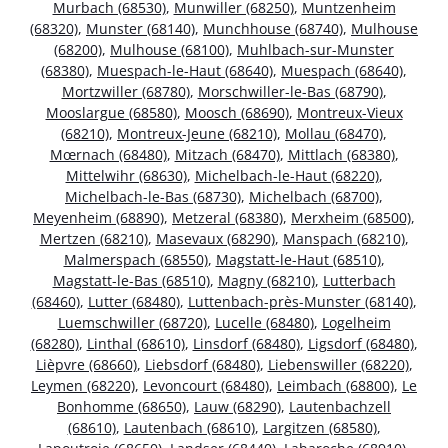
Murbach (68530)
,
Munwiller (68250)
,
Muntzenheim
(68320)
,
Munster (68140)
,
Munchhouse (68740)
,
Mulhouse
(68200)
,
Mulhouse (68100)
,
Muhlbach-sur-Munster
(68380)
,
Muespach-le-Haut (68640)
,
Muespach (68640)
,
Mortzwiller (68780)
,
Morschwiller-le-Bas (68790)
,
Mooslargue (68580)
,
Moosch (68690)
,
Montreux-Vieux
(68210)
,
Montreux-Jeune (68210)
,
Mollau (68470)
,
Mœrnach (68480)
,
Mitzach (68470)
,
Mittlach (68380)
,
Mittelwihr (68630)
,
Michelbach-le-Haut (68220)
,
Michelbach-le-Bas (68730)
,
Michelbach (68700)
,
Meyenheim (68890)
,
Metzeral (68380)
,
Merxheim (68500)
,
Mertzen (68210)
,
Masevaux (68290)
,
Manspach (68210)
,
Malmerspach (68550)
,
Magstatt-le-Haut (68510)
,
Magstatt-le-Bas (68510)
,
Magny (68210)
,
Lutterbach
(68460)
,
Lutter (68480)
,
Luttenbach-près-Munster (68140)
,
Luemschwiller (68720)
,
Lucelle (68480)
,
Logelheim
(68280)
,
Linthal (68610)
,
Linsdorf (68480)
,
Ligsdorf (68480)
,
Lièpvre (68660)
,
Liebsdorf (68480)
,
Liebenswiller (68220)
,
Leymen (68220)
,
Levoncourt (68480)
,
Leimbach (68800)
,
Le
Bonhomme (68650)
,
Lauw (68290)
,
Lautenbachzell
(68610)
,
Lautenbach (68610)
,
Largitzen (68580)
,