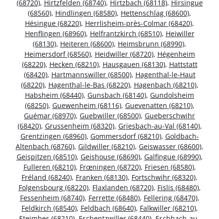
(68720)
,
Hirtzfelden (68740)
,
Hirtzbach (68118)
,
Hirsingue
(68560)
,
Hindlingen (68580)
,
Hettenschlag (68600)
,
Hésingue (68220)
,
Herrlisheim-près-Colmar (68420)
,
Henflingen (68960)
,
Helfrantzkirch (68510)
,
Heiwiller
(68130)
,
Heiteren (68600)
,
Heimsbrunn (68990)
,
Heimersdorf (68560)
,
Heidwiller (68720)
,
Hégenheim
(68220)
,
Hecken (68210)
,
Hausgauen (68130)
,
Hattstatt
(68420)
,
Hartmannswiller (68500)
,
Hagenthal-le-Haut
(68220)
,
Hagenthal-le-Bas (68220)
,
Hagenbach (68210)
,
Habsheim (68440)
,
Gunsbach (68140)
,
Gundolsheim
(68250)
,
Guewenheim (68116)
,
Guevenatten (68210)
,
Guémar (68970)
,
Guebwiller (68500)
,
Gueberschwihr
(68420)
,
Grussenheim (68320)
,
Griesbach-au-Val (68140)
,
Grentzingen (68960)
,
Gommersdorf (68210)
,
Goldbach-
Altenbach (68760)
,
Gildwiller (68210)
,
Geiswasser (68600)
,
Geispitzen (68510)
,
Geishouse (68690)
,
Galfingue (68990)
,
Fulleren (68210)
,
Frœningen (68720)
,
Friesen (68580)
,
Fréland (68240)
,
Franken (68130)
,
Fortschwihr (68320)
,
Folgensbourg (68220)
,
Flaxlanden (68720)
,
Fislis (68480)
,
Fessenheim (68740)
,
Ferrette (68480)
,
Fellering (68470)
,
Feldkirch (68540)
,
Feldbach (68640)
,
Falkwiller (68210)
,
Eteimbes (68210)
,
Eschentzwiller (68440)
,
Eschbach-au-