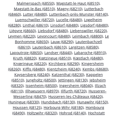
Malmerspach (68550)
,
Magstatt-le-Haut (68510)
,
Magstatt-le-Bas (68510)
,
Magny (68210)
,
Lutterbach
(68460)
,
Lutter (68480)
,
Luttenbach-près-Munster (68140)
,
Luemschwiller (68720)
,
Lucelle (68480)
,
Logelheim
(68280)
,
Linthal (68610)
,
Linsdorf (68480)
,
Ligsdorf (68480)
,
Lièpvre (68660)
,
Liebsdorf (68480)
,
Liebenswiller (68220)
,
Leymen (68220)
,
Levoncourt (68480)
,
Leimbach (68800)
,
Le
Bonhomme (68650)
,
Lauw (68290)
,
Lautenbachzell
(68610)
,
Lautenbach (68610)
,
Largitzen (68580)
,
Lapoutroie (68650)
,
Landser (68440)
,
Labaroche (68910)
,
Kruth (68820)
,
Kœtzingue (68510)
,
Kœstlach (68480)
,
Knœringue (68220)
,
Kirchberg (68290)
,
Kingersheim
(68260)
,
Kiffis (68480)
,
Kientzheim (68240)
,
Kembs (68680)
,
Kaysersberg (68240)
,
Katzenthal (68230)
,
Kappelen
(68510)
,
Jungholtz (68500)
,
Jettingen (68130)
,
Jebsheim
(68320)
,
Issenheim (68500)
,
Ingersheim (68040)
,
Illzach
(68110)
,
Illhaeusern (68970)
,
Illfurth (68720)
,
Husseren-
Wesserling (68470)
,
Husseren-les-Châteaux (68420)
,
Huningue (68330)
,
Hundsbach (68130)
,
Hunawihr (68150)
,
Houssen (68125)
,
Horbourg-Wihr (68180)
,
Hombourg
(68490)
,
Holtzwihr (68320)
,
Hohrod (68140)
,
Hochstatt