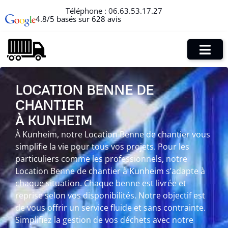
Téléphone :
06.63.53.17.27
4.8/5 basés sur 628 avis
LOCATION BENNE DE
CHANTIER
À KUNHEIM
À Kunheim, notre Location Benne de chantier vous
simplifie la vie pour tous vos projets. Pour les
particuliers comme les professionnels, notre
Location Benne de chantier à Kunheim s’adapte à
chaque situation. Chaque benne est livrée et
reprise selon vos disponibilités. Notre objectif est
de vous offrir un service fluide et sans contrainte.
Simplifiez la gestion de vos déchets avec notre