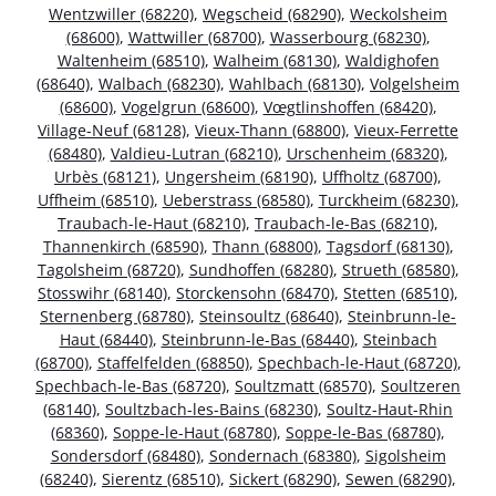
Wentzwiller (68220)
,
Wegscheid (68290)
,
Weckolsheim
(68600)
,
Wattwiller (68700)
,
Wasserbourg (68230)
,
Waltenheim (68510)
,
Walheim (68130)
,
Waldighofen
(68640)
,
Walbach (68230)
,
Wahlbach (68130)
,
Volgelsheim
(68600)
,
Vogelgrun (68600)
,
Vœgtlinshoffen (68420)
,
Village-Neuf (68128)
,
Vieux-Thann (68800)
,
Vieux-Ferrette
(68480)
,
Valdieu-Lutran (68210)
,
Urschenheim (68320)
,
Urbès (68121)
,
Ungersheim (68190)
,
Uffholtz (68700)
,
Uffheim (68510)
,
Ueberstrass (68580)
,
Turckheim (68230)
,
Traubach-le-Haut (68210)
,
Traubach-le-Bas (68210)
,
Thannenkirch (68590)
,
Thann (68800)
,
Tagsdorf (68130)
,
Tagolsheim (68720)
,
Sundhoffen (68280)
,
Strueth (68580)
,
Stosswihr (68140)
,
Storckensohn (68470)
,
Stetten (68510)
,
Sternenberg (68780)
,
Steinsoultz (68640)
,
Steinbrunn-le-
Haut (68440)
,
Steinbrunn-le-Bas (68440)
,
Steinbach
(68700)
,
Staffelfelden (68850)
,
Spechbach-le-Haut (68720)
,
Spechbach-le-Bas (68720)
,
Soultzmatt (68570)
,
Soultzeren
(68140)
,
Soultzbach-les-Bains (68230)
,
Soultz-Haut-Rhin
(68360)
,
Soppe-le-Haut (68780)
,
Soppe-le-Bas (68780)
,
Sondersdorf (68480)
,
Sondernach (68380)
,
Sigolsheim
(68240)
,
Sierentz (68510)
,
Sickert (68290)
,
Sewen (68290)
,