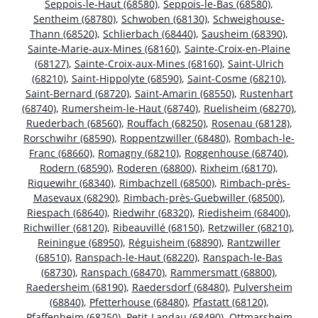
Seppois-le-Haut (68580)
,
Seppois-le-Bas (68580)
,
Sentheim (68780)
,
Schwoben (68130)
,
Schweighouse-
Thann (68520)
,
Schlierbach (68440)
,
Sausheim (68390)
,
Sainte-Marie-aux-Mines (68160)
,
Sainte-Croix-en-Plaine
(68127)
,
Sainte-Croix-aux-Mines (68160)
,
Saint-Ulrich
(68210)
,
Saint-Hippolyte (68590)
,
Saint-Cosme (68210)
,
Saint-Bernard (68720)
,
Saint-Amarin (68550)
,
Rustenhart
(68740)
,
Rumersheim-le-Haut (68740)
,
Ruelisheim (68270)
,
Ruederbach (68560)
,
Rouffach (68250)
,
Rosenau (68128)
,
Rorschwihr (68590)
,
Roppentzwiller (68480)
,
Rombach-le-
Franc (68660)
,
Romagny (68210)
,
Roggenhouse (68740)
,
Rodern (68590)
,
Roderen (68800)
,
Rixheim (68170)
,
Riquewihr (68340)
,
Rimbachzell (68500)
,
Rimbach-près-
Masevaux (68290)
,
Rimbach-près-Guebwiller (68500)
,
Riespach (68640)
,
Riedwihr (68320)
,
Riedisheim (68400)
,
Richwiller (68120)
,
Ribeauvillé (68150)
,
Retzwiller (68210)
,
Reiningue (68950)
,
Réguisheim (68890)
,
Rantzwiller
(68510)
,
Ranspach-le-Haut (68220)
,
Ranspach-le-Bas
(68730)
,
Ranspach (68470)
,
Rammersmatt (68800)
,
Raedersheim (68190)
,
Raedersdorf (68480)
,
Pulversheim
(68840)
,
Pfetterhouse (68480)
,
Pfastatt (68120)
,
Pfaffenheim (68250)
,
Petit-Landau (68490)
,
Ottmarsheim