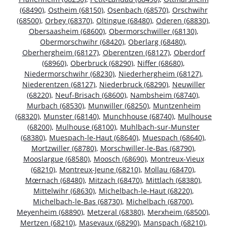
(68490)
,
Ostheim (68150)
,
Osenbach (68570)
,
Orschwihr
(68500)
,
Orbey (68370)
,
Oltingue (68480)
,
Oderen (68830)
,
Obersaasheim (68600)
,
Obermorschwiller (68130)
,
Obermorschwihr (68420)
,
Oberlarg (68480)
,
Oberhergheim (68127)
,
Oberentzen (68127)
,
Oberdorf
(68960)
,
Oberbruck (68290)
,
Niffer (68680)
,
Niedermorschwihr (68230)
,
Niederhergheim (68127)
,
Niederentzen (68127)
,
Niederbruck (68290)
,
Neuwiller
(68220)
,
Neuf-Brisach (68600)
,
Nambsheim (68740)
,
Murbach (68530)
,
Munwiller (68250)
,
Muntzenheim
(68320)
,
Munster (68140)
,
Munchhouse (68740)
,
Mulhouse
(68200)
,
Mulhouse (68100)
,
Muhlbach-sur-Munster
(68380)
,
Muespach-le-Haut (68640)
,
Muespach (68640)
,
Mortzwiller (68780)
,
Morschwiller-le-Bas (68790)
,
Mooslargue (68580)
,
Moosch (68690)
,
Montreux-Vieux
(68210)
,
Montreux-Jeune (68210)
,
Mollau (68470)
,
Mœrnach (68480)
,
Mitzach (68470)
,
Mittlach (68380)
,
Mittelwihr (68630)
,
Michelbach-le-Haut (68220)
,
Michelbach-le-Bas (68730)
,
Michelbach (68700)
,
Meyenheim (68890)
,
Metzeral (68380)
,
Merxheim (68500)
,
Mertzen (68210)
,
Masevaux (68290)
,
Manspach (68210)
,