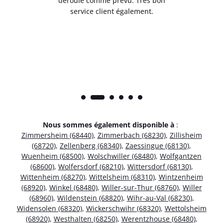
t
déroulé comme prévu. Très bon
pile
service client également.
Nous sommes également disponible à
:
Zimmersheim (68440)
,
Zimmerbach (68230)
,
Zillisheim
(68720)
,
Zellenberg (68340)
,
Zaessingue (68130)
,
Wuenheim (68500)
,
Wolschwiller (68480)
,
Wolfgantzen
(68600)
,
Wolfersdorf (68210)
,
Wittersdorf (68130)
,
Wittenheim (68270)
,
Wittelsheim (68310)
,
Wintzenheim
(68920)
,
Winkel (68480)
,
Willer-sur-Thur (68760)
,
Willer
(68960)
,
Wildenstein (68820)
,
Wihr-au-Val (68230)
,
Widensolen (68320)
,
Wickerschwihr (68320)
,
Wettolsheim
(68920)
,
Westhalten (68250)
,
Werentzhouse (68480)
,