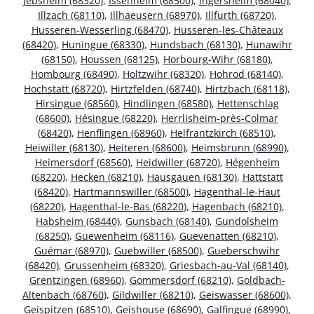
Jebsheim (68320)
,
Issenheim (68500)
,
Ingersheim (68040)
,
Illzach (68110)
,
Illhaeusern (68970)
,
Illfurth (68720)
,
Husseren-Wesserling (68470)
,
Husseren-les-Châteaux
(68420)
,
Huningue (68330)
,
Hundsbach (68130)
,
Hunawihr
(68150)
,
Houssen (68125)
,
Horbourg-Wihr (68180)
,
Hombourg (68490)
,
Holtzwihr (68320)
,
Hohrod (68140)
,
Hochstatt (68720)
,
Hirtzfelden (68740)
,
Hirtzbach (68118)
,
Hirsingue (68560)
,
Hindlingen (68580)
,
Hettenschlag
(68600)
,
Hésingue (68220)
,
Herrlisheim-près-Colmar
(68420)
,
Henflingen (68960)
,
Helfrantzkirch (68510)
,
Heiwiller (68130)
,
Heiteren (68600)
,
Heimsbrunn (68990)
,
Heimersdorf (68560)
,
Heidwiller (68720)
,
Hégenheim
(68220)
,
Hecken (68210)
,
Hausgauen (68130)
,
Hattstatt
(68420)
,
Hartmannswiller (68500)
,
Hagenthal-le-Haut
(68220)
,
Hagenthal-le-Bas (68220)
,
Hagenbach (68210)
,
Habsheim (68440)
,
Gunsbach (68140)
,
Gundolsheim
(68250)
,
Guewenheim (68116)
,
Guevenatten (68210)
,
Guémar (68970)
,
Guebwiller (68500)
,
Gueberschwihr
(68420)
,
Grussenheim (68320)
,
Griesbach-au-Val (68140)
,
Grentzingen (68960)
,
Gommersdorf (68210)
,
Goldbach-
Altenbach (68760)
,
Gildwiller (68210)
,
Geiswasser (68600)
,
Geispitzen (68510)
,
Geishouse (68690)
,
Galfingue (68990)
,