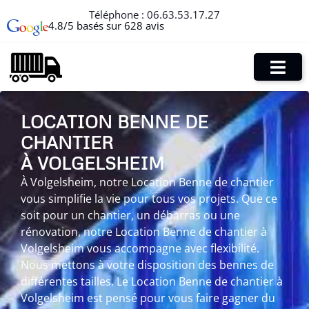
Téléphone :
06.63.53.17.27
4.8/5 basés sur 628 avis
LOCATION BENNE DE
CHANTIER
À VOLGELSHEIM
À Volgelsheim, notre Location Benne de chantier
vous simplifie la vie pour tous vos projets. Que ce
soit pour un chantier, un débarras ou une
rénovation, notre Location Benne de chantier à
Volgelsheim vous accompagne avec flexibilité.
Nous mettons à votre disposition des bennes de
différentes tailles. Le Location Benne de chantier à
Volgelsheim est pensé pour vous faire gagner du