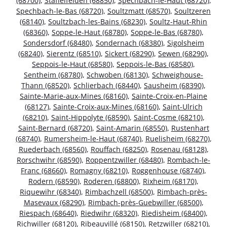
(68700)
,
Staffelfelden (68850)
,
Spechbach-le-Haut (68720)
,
Spechbach-le-Bas (68720)
,
Soultzmatt (68570)
,
Soultzeren
(68140)
,
Soultzbach-les-Bains (68230)
,
Soultz-Haut-Rhin
(68360)
,
Soppe-le-Haut (68780)
,
Soppe-le-Bas (68780)
,
Sondersdorf (68480)
,
Sondernach (68380)
,
Sigolsheim
(68240)
,
Sierentz (68510)
,
Sickert (68290)
,
Sewen (68290)
,
Seppois-le-Haut (68580)
,
Seppois-le-Bas (68580)
,
Sentheim (68780)
,
Schwoben (68130)
,
Schweighouse-
Thann (68520)
,
Schlierbach (68440)
,
Sausheim (68390)
,
Sainte-Marie-aux-Mines (68160)
,
Sainte-Croix-en-Plaine
(68127)
,
Sainte-Croix-aux-Mines (68160)
,
Saint-Ulrich
(68210)
,
Saint-Hippolyte (68590)
,
Saint-Cosme (68210)
,
Saint-Bernard (68720)
,
Saint-Amarin (68550)
,
Rustenhart
(68740)
,
Rumersheim-le-Haut (68740)
,
Ruelisheim (68270)
,
Ruederbach (68560)
,
Rouffach (68250)
,
Rosenau (68128)
,
Rorschwihr (68590)
,
Roppentzwiller (68480)
,
Rombach-le-
Franc (68660)
,
Romagny (68210)
,
Roggenhouse (68740)
,
Rodern (68590)
,
Roderen (68800)
,
Rixheim (68170)
,
Riquewihr (68340)
,
Rimbachzell (68500)
,
Rimbach-près-
Masevaux (68290)
,
Rimbach-près-Guebwiller (68500)
,
Riespach (68640)
,
Riedwihr (68320)
,
Riedisheim (68400)
,
Richwiller (68120)
,
Ribeauvillé (68150)
,
Retzwiller (68210)
,