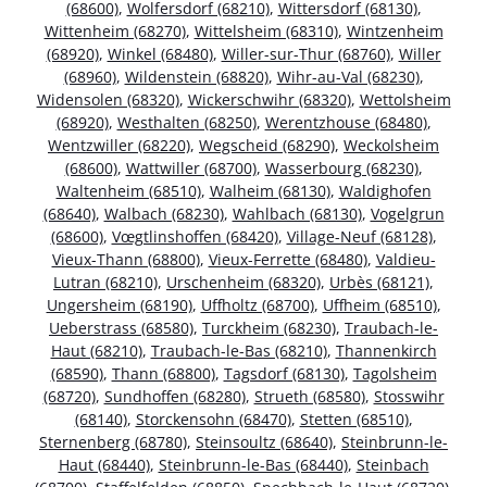
(68600)
,
Wolfersdorf (68210)
,
Wittersdorf (68130)
,
Wittenheim (68270)
,
Wittelsheim (68310)
,
Wintzenheim
(68920)
,
Winkel (68480)
,
Willer-sur-Thur (68760)
,
Willer
(68960)
,
Wildenstein (68820)
,
Wihr-au-Val (68230)
,
Widensolen (68320)
,
Wickerschwihr (68320)
,
Wettolsheim
(68920)
,
Westhalten (68250)
,
Werentzhouse (68480)
,
Wentzwiller (68220)
,
Wegscheid (68290)
,
Weckolsheim
(68600)
,
Wattwiller (68700)
,
Wasserbourg (68230)
,
Waltenheim (68510)
,
Walheim (68130)
,
Waldighofen
(68640)
,
Walbach (68230)
,
Wahlbach (68130)
,
Vogelgrun
(68600)
,
Vœgtlinshoffen (68420)
,
Village-Neuf (68128)
,
Vieux-Thann (68800)
,
Vieux-Ferrette (68480)
,
Valdieu-
Lutran (68210)
,
Urschenheim (68320)
,
Urbès (68121)
,
Ungersheim (68190)
,
Uffholtz (68700)
,
Uffheim (68510)
,
Ueberstrass (68580)
,
Turckheim (68230)
,
Traubach-le-
Haut (68210)
,
Traubach-le-Bas (68210)
,
Thannenkirch
(68590)
,
Thann (68800)
,
Tagsdorf (68130)
,
Tagolsheim
(68720)
,
Sundhoffen (68280)
,
Strueth (68580)
,
Stosswihr
(68140)
,
Storckensohn (68470)
,
Stetten (68510)
,
Sternenberg (68780)
,
Steinsoultz (68640)
,
Steinbrunn-le-
Haut (68440)
,
Steinbrunn-le-Bas (68440)
,
Steinbach