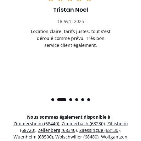
Tristan Noel
18 avril 2025
 de
Location claire, tarifs justes, tout s’est
Se
t
déroulé comme prévu. Très bon
pile
service client également.
Nous sommes également disponible à
:
Zimmersheim (68440)
,
Zimmerbach (68230)
,
Zillisheim
(68720)
,
Zellenberg (68340)
,
Zaessingue (68130)
,
Wuenheim (68500)
,
Wolschwiller (68480)
,
Wolfgantzen