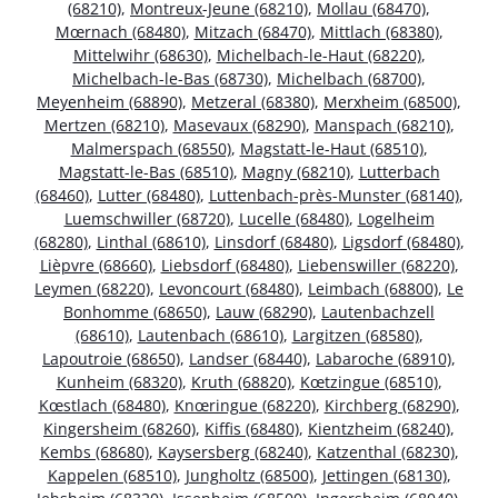
(68210)
,
Montreux-Jeune (68210)
,
Mollau (68470)
,
Mœrnach (68480)
,
Mitzach (68470)
,
Mittlach (68380)
,
Mittelwihr (68630)
,
Michelbach-le-Haut (68220)
,
Michelbach-le-Bas (68730)
,
Michelbach (68700)
,
Meyenheim (68890)
,
Metzeral (68380)
,
Merxheim (68500)
,
Mertzen (68210)
,
Masevaux (68290)
,
Manspach (68210)
,
Malmerspach (68550)
,
Magstatt-le-Haut (68510)
,
Magstatt-le-Bas (68510)
,
Magny (68210)
,
Lutterbach
(68460)
,
Lutter (68480)
,
Luttenbach-près-Munster (68140)
,
Luemschwiller (68720)
,
Lucelle (68480)
,
Logelheim
(68280)
,
Linthal (68610)
,
Linsdorf (68480)
,
Ligsdorf (68480)
,
Lièpvre (68660)
,
Liebsdorf (68480)
,
Liebenswiller (68220)
,
Leymen (68220)
,
Levoncourt (68480)
,
Leimbach (68800)
,
Le
Bonhomme (68650)
,
Lauw (68290)
,
Lautenbachzell
(68610)
,
Lautenbach (68610)
,
Largitzen (68580)
,
Lapoutroie (68650)
,
Landser (68440)
,
Labaroche (68910)
,
Kunheim (68320)
,
Kruth (68820)
,
Kœtzingue (68510)
,
Kœstlach (68480)
,
Knœringue (68220)
,
Kirchberg (68290)
,
Kingersheim (68260)
,
Kiffis (68480)
,
Kientzheim (68240)
,
Kembs (68680)
,
Kaysersberg (68240)
,
Katzenthal (68230)
,
Kappelen (68510)
,
Jungholtz (68500)
,
Jettingen (68130)
,