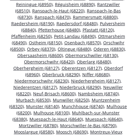
Reiningue (68950)
,
Réguisheim (68890)
,
Rantzwiller
(68510)
,
Ranspach-le-Haut (68220)
,
Ranspach-le-Bas
(68730)
,
Ranspach (68470)
,
Rammersmatt (68800)
,
Raedersheim (68190)
,
Raedersdorf (68480)
,
Pulversheim
(68840)
,
Pfetterhouse (68480)
,
Pfastatt (68120)
,
Pfaffenheim (68250)
,
Petit-Landau (68490)
,
Ottmarsheim
(68490)
,
Ostheim (68150)
,
Osenbach (68570)
,
Orschwihr
(68500)
,
Orbey (68370)
,
Oltingue (68480)
,
Oderen (68830)
,
Obersaasheim (68600)
,
Obermorschwiller (68130)
,
Obermorschwihr (68420)
,
Oberlarg (68480)
,
Oberhergheim (68127)
,
Oberentzen (68127)
,
Oberdorf
(68960)
,
Oberbruck (68290)
,
Niffer (68680)
,
Niedermorschwihr (68230)
,
Niederhergheim (68127)
,
Niederentzen (68127)
,
Niederbruck (68290)
,
Neuwiller
(68220)
,
Neuf-Brisach (68600)
,
Nambsheim (68740)
,
Murbach (68530)
,
Munwiller (68250)
,
Muntzenheim
(68320)
,
Munster (68140)
,
Munchhouse (68740)
,
Mulhouse
(68200)
,
Mulhouse (68100)
,
Muhlbach-sur-Munster
(68380)
,
Muespach-le-Haut (68640)
,
Muespach (68640)
,
Mortzwiller (68780)
,
Morschwiller-le-Bas (68790)
,
Mooslargue (68580)
,
Moosch (68690)
,
Montreux-Vieux