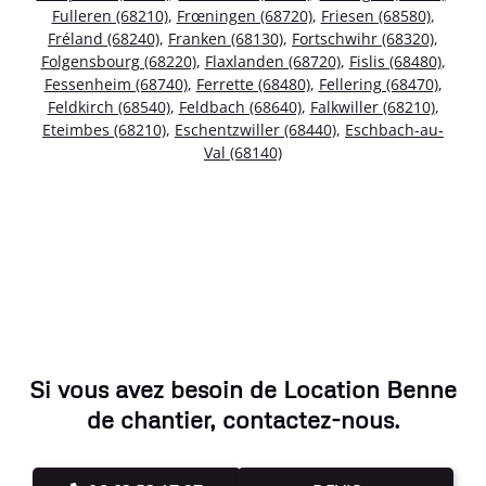
Fulleren (68210)
,
Frœningen (68720)
,
Friesen (68580)
,
Fréland (68240)
,
Franken (68130)
,
Fortschwihr (68320)
,
Folgensbourg (68220)
,
Flaxlanden (68720)
,
Fislis (68480)
,
Fessenheim (68740)
,
Ferrette (68480)
,
Fellering (68470)
,
Feldkirch (68540)
,
Feldbach (68640)
,
Falkwiller (68210)
,
Eteimbes (68210)
,
Eschentzwiller (68440)
,
Eschbach-au-
Val (68140)
Si vous avez besoin de Location Benne
de chantier, contactez-nous.