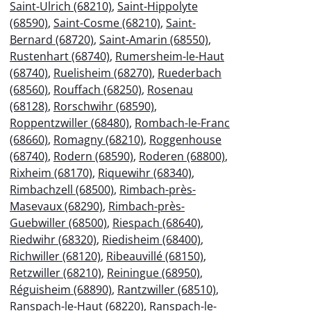
Saint-Ulrich (68210)
,
Saint-Hippolyte
(68590)
,
Saint-Cosme (68210)
,
Saint-
Bernard (68720)
,
Saint-Amarin (68550)
,
Rustenhart (68740)
,
Rumersheim-le-Haut
(68740)
,
Ruelisheim (68270)
,
Ruederbach
(68560)
,
Rouffach (68250)
,
Rosenau
(68128)
,
Rorschwihr (68590)
,
Roppentzwiller (68480)
,
Rombach-le-Franc
(68660)
,
Romagny (68210)
,
Roggenhouse
(68740)
,
Rodern (68590)
,
Roderen (68800)
,
Rixheim (68170)
,
Riquewihr (68340)
,
Rimbachzell (68500)
,
Rimbach-près-
Masevaux (68290)
,
Rimbach-près-
Guebwiller (68500)
,
Riespach (68640)
,
Riedwihr (68320)
,
Riedisheim (68400)
,
Richwiller (68120)
,
Ribeauvillé (68150)
,
Retzwiller (68210)
,
Reiningue (68950)
,
Réguisheim (68890)
,
Rantzwiller (68510)
,
Ranspach-le-Haut (68220)
,
Ranspach-le-