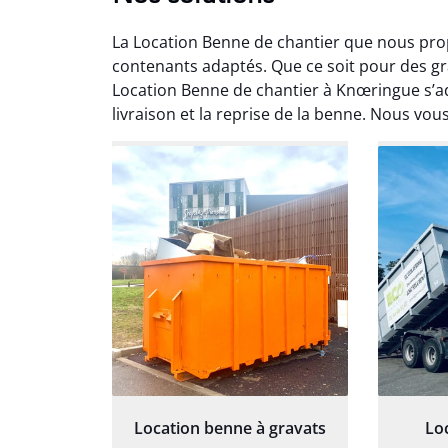
La Location Benne de chantier que nous pro
contenants adaptés. Que ce soit pour des g
Location Benne de chantier à Knœringue s’ad
livraison et la reprise de la benne. Nous vous
Au
Le serv
ja
except
travaill
et prof
notre j
prêt p
proj
Location benne à gravats
Lo