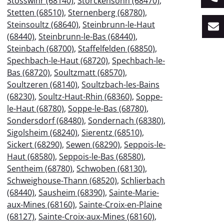
Stosswihr (68140)
,
Storckensohn (68470)
,
Stetten (68510)
,
Sternenberg (68780)
,
Steinsoultz (68640)
,
Steinbrunn-le-Haut
(68440)
,
Steinbrunn-le-Bas (68440)
,
Steinbach (68700)
,
Staffelfelden (68850)
,
Spechbach-le-Haut (68720)
,
Spechbach-le-
Bas (68720)
,
Soultzmatt (68570)
,
Soultzeren (68140)
,
Soultzbach-les-Bains
(68230)
,
Soultz-Haut-Rhin (68360)
,
Soppe-
le-Haut (68780)
,
Soppe-le-Bas (68780)
,
Sondersdorf (68480)
,
Sondernach (68380)
,
Sigolsheim (68240)
,
Sierentz (68510)
,
Sickert (68290)
,
Sewen (68290)
,
Seppois-le-
Haut (68580)
,
Seppois-le-Bas (68580)
,
Sentheim (68780)
,
Schwoben (68130)
,
Schweighouse-Thann (68520)
,
Schlierbach
(68440)
,
Sausheim (68390)
,
Sainte-Marie-
aux-Mines (68160)
,
Sainte-Croix-en-Plaine
(68127)
,
Sainte-Croix-aux-Mines (68160)
,