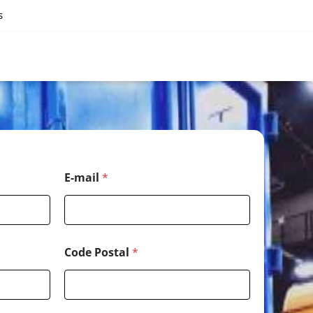
s
E-mail
*
Code Postal
*