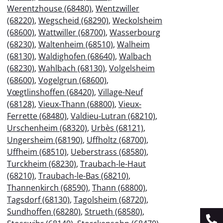
Werentzhouse (68480)
,
Wentzwiller
(68220)
,
Wegscheid (68290)
,
Weckolsheim
(68600)
,
Wattwiller (68700)
,
Wasserbourg
(68230)
,
Waltenheim (68510)
,
Walheim
(68130)
,
Waldighofen (68640)
,
Walbach
(68230)
,
Wahlbach (68130)
,
Volgelsheim
(68600)
,
Vogelgrun (68600)
,
Vœgtlinshoffen (68420)
,
Village-Neuf
(68128)
,
Vieux-Thann (68800)
,
Vieux-
Ferrette (68480)
,
Valdieu-Lutran (68210)
,
Urschenheim (68320)
,
Urbès (68121)
,
Ungersheim (68190)
,
Uffholtz (68700)
,
Uffheim (68510)
,
Ueberstrass (68580)
,
Turckheim (68230)
,
Traubach-le-Haut
(68210)
,
Traubach-le-Bas (68210)
,
Thannenkirch (68590)
,
Thann (68800)
,
Tagsdorf (68130)
,
Tagolsheim (68720)
,
Sundhoffen (68280)
,
Strueth (68580)
,