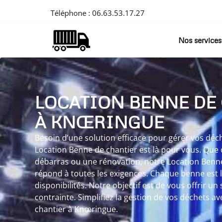
Téléphone :
06.63.53.17.27
Nos services
LOCATION BENNE DE
À KNŒRINGUE
Besoin d’une solution efficace pour gérer vos dé
Location Benne de chantier est là pour vous. Que 
débarras ou une rénovation, notre Location Benn
répond à toutes les exigences. Chaque benne est li
disponibilités. Notre objectif est de vous offrir un 
contrainte. Simplifiez la gestion de vos déchets a
chantier à Knœringue.