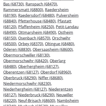
Bas (68730)
,
Ranspach (68470)
,
Rammersmatt (68800)
,
Raedersheim
(68190)
,
Raedersdorf (68480)
,
Pulversheim
(68840)
,
Pfetterhouse (68480)
,
Pfastatt
(68120)
,
Pfaffenheim (68250)
,
Petit-Landau
(68490)
,
Ottmarsheim (68490)
,
Ostheim
(68150)
,
Osenbach (68570)
,
Orschwihr
(68500)
,
Orbey (68370)
,
Oltingue (68480)
,
Oderen (68830)
,
Obersaasheim (68600)
,
Obermorschwiller (68130)
,
Obermorschwihr (68420)
,
Oberlarg
(68480)
,
Oberhergheim (68127)
,
Oberentzen (68127)
,
Oberdorf (68960)
,
Oberbruck (68290)
,
Niffer (68680)
,
Niedermorschwihr (68230)
,
Niederhergheim (68127)
,
Niederentzen
(68127)
,
Niederbruck (68290)
,
Neuwiller
(68220)
,
Neuf-Brisach (68600)
,
Nambsheim