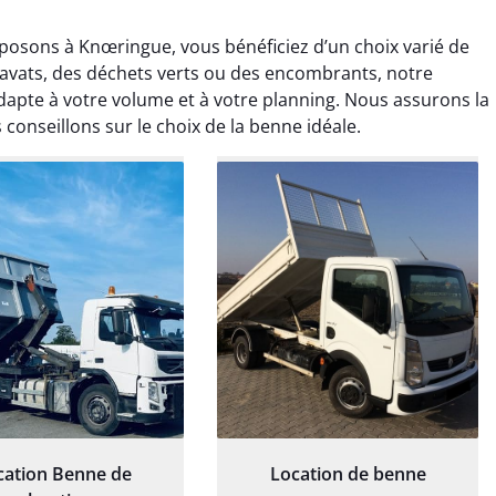
posons à Knœringue, vous bénéficiez d’un choix varié de
ravats, des déchets verts ou des encombrants, notre
apte à votre volume et à votre planning. Nous assurons la
 conseillons sur le choix de la benne idéale.
rélie Bonnet
Elisa Barreau
21 juin 2024
6 avril 2025
ice de terrassement
Parfait pour évacuer les
rdin à Var était
gravats de mon chantier.
ionnel. L'équipe a
Service rapide et efficace. Je
é de manière efficace
recommande sans
essionnelle, laissant
hésitation.
ardin impeccable et
our notre nouveau
et d'aménagement
cation Benne de
Location de benne
paysager.