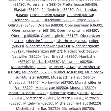
(68480)
,
Pulversheim (68840)
,
Pfetterhouse (68480)
,
Pfastatt (68120)
,
Pfaffenheim (68250)
,
Petit-Landau
(68490)
,
Ottmarsheim (68490)
,
Ostheim (68150)
,
Osenbach (68570)
,
Orschwihr (68500)
,
Orbey (68370)
,
Oltingue (68480)
,
Oderen (68830)
,
Obersaasheim (68600)
,
Obermorschwiller (68130)
,
Obermorschwihr (68420)
,
Oberlarg (68480)
,
Oberhergheim (68127)
,
Oberentzen
(68127)
,
Oberdorf (68960)
,
Oberbruck (68290)
,
Niffer
(68680)
,
Niedermorschwihr (68230)
,
Niederhergheim
(68127)
,
Niederentzen (68127)
,
Niederbruck (68290)
,
Neuwiller (68220)
,
Neuf-Brisach (68600)
,
Nambsheim
(68740)
,
Murbach (68530)
,
Munwiller (68250)
,
Muntzenheim (68320)
,
Munster (68140)
,
Munchhouse
(68740)
,
Mulhouse (68200)
,
Mulhouse (68100)
,
Muhlbach-
sur-Munster (68380)
,
Muespach-le-Haut (68640)
,
Muespach (68640)
,
Mortzwiller (68780)
,
Morschwiller-le-
Bas (68790)
,
Mooslargue (68580)
,
Moosch (68690)
,
Montreux-Vieux (68210)
,
Montreux-Jeune (68210)
,
Mollau
(68470)
,
Mœrnach (68480)
,
Mitzach (68470)
,
Mittlach
(68380)
,
Mittelwihr (68630)
,
Michelbach-le-Haut (68220)
,
Michelbach-le-Bas (68730)
,
Michelbach (68700)
,