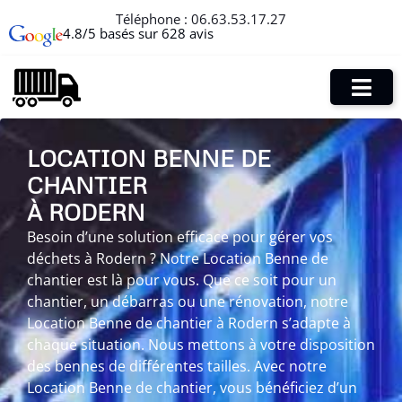
Téléphone :
06.63.53.17.27
4.8/5 basés sur 628 avis
LOCATION BENNE DE
CHANTIER
À RODERN
Besoin d’une solution efficace pour gérer vos
déchets à Rodern ? Notre Location Benne de
chantier est là pour vous. Que ce soit pour un
chantier, un débarras ou une rénovation, notre
Location Benne de chantier à Rodern s’adapte à
chaque situation. Nous mettons à votre disposition
des bennes de différentes tailles. Avec notre
Location Benne de chantier, vous bénéficiez d’un