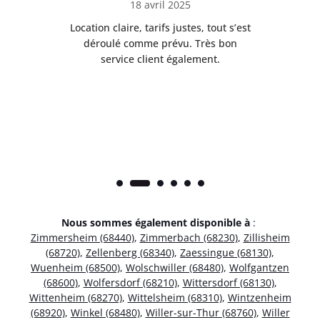
18 avril 2025
 de
Location claire, tarifs justes, tout s’est
Se
t
déroulé comme prévu. Très bon
pile
service client également.
Nous sommes également disponible à
:
Zimmersheim (68440)
,
Zimmerbach (68230)
,
Zillisheim
(68720)
,
Zellenberg (68340)
,
Zaessingue (68130)
,
Wuenheim (68500)
,
Wolschwiller (68480)
,
Wolfgantzen
(68600)
,
Wolfersdorf (68210)
,
Wittersdorf (68130)
,
Wittenheim (68270)
,
Wittelsheim (68310)
,
Wintzenheim
(68920)
,
Winkel (68480)
,
Willer-sur-Thur (68760)
,
Willer