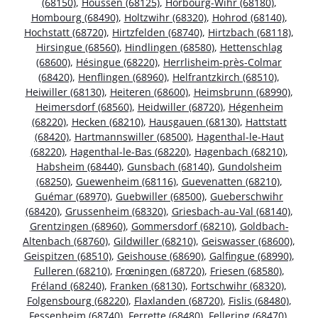
(68150)
,
Houssen (68125)
,
Horbourg-Wihr (68180)
,
Hombourg (68490)
,
Holtzwihr (68320)
,
Hohrod (68140)
,
Hochstatt (68720)
,
Hirtzfelden (68740)
,
Hirtzbach (68118)
,
Hirsingue (68560)
,
Hindlingen (68580)
,
Hettenschlag
(68600)
,
Hésingue (68220)
,
Herrlisheim-près-Colmar
(68420)
,
Henflingen (68960)
,
Helfrantzkirch (68510)
,
Heiwiller (68130)
,
Heiteren (68600)
,
Heimsbrunn (68990)
,
Heimersdorf (68560)
,
Heidwiller (68720)
,
Hégenheim
(68220)
,
Hecken (68210)
,
Hausgauen (68130)
,
Hattstatt
(68420)
,
Hartmannswiller (68500)
,
Hagenthal-le-Haut
(68220)
,
Hagenthal-le-Bas (68220)
,
Hagenbach (68210)
,
Habsheim (68440)
,
Gunsbach (68140)
,
Gundolsheim
(68250)
,
Guewenheim (68116)
,
Guevenatten (68210)
,
Guémar (68970)
,
Guebwiller (68500)
,
Gueberschwihr
(68420)
,
Grussenheim (68320)
,
Griesbach-au-Val (68140)
,
Grentzingen (68960)
,
Gommersdorf (68210)
,
Goldbach-
Altenbach (68760)
,
Gildwiller (68210)
,
Geiswasser (68600)
,
Geispitzen (68510)
,
Geishouse (68690)
,
Galfingue (68990)
,
Fulleren (68210)
,
Frœningen (68720)
,
Friesen (68580)
,
Fréland (68240)
,
Franken (68130)
,
Fortschwihr (68320)
,
Folgensbourg (68220)
,
Flaxlanden (68720)
,
Fislis (68480)
,
Fessenheim (68740)
,
Ferrette (68480)
,
Fellering (68470)
,