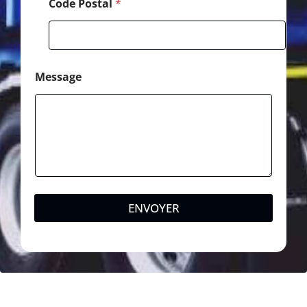
Code Postal
*
Message
ENVOYER