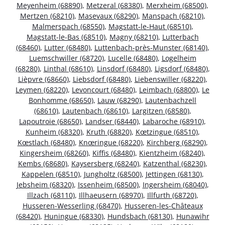
Meyenheim (68890)
,
Metzeral (68380)
,
Merxheim (68500)
,
Mertzen (68210)
,
Masevaux (68290)
,
Manspach (68210)
,
Malmerspach (68550)
,
Magstatt-le-Haut (68510)
,
Magstatt-le-Bas (68510)
,
Magny (68210)
,
Lutterbach
(68460)
,
Lutter (68480)
,
Luttenbach-près-Munster (68140)
,
Luemschwiller (68720)
,
Lucelle (68480)
,
Logelheim
(68280)
,
Linthal (68610)
,
Linsdorf (68480)
,
Ligsdorf (68480)
,
Lièpvre (68660)
,
Liebsdorf (68480)
,
Liebenswiller (68220)
,
Leymen (68220)
,
Levoncourt (68480)
,
Leimbach (68800)
,
Le
Bonhomme (68650)
,
Lauw (68290)
,
Lautenbachzell
(68610)
,
Lautenbach (68610)
,
Largitzen (68580)
,
Lapoutroie (68650)
,
Landser (68440)
,
Labaroche (68910)
,
Kunheim (68320)
,
Kruth (68820)
,
Kœtzingue (68510)
,
Kœstlach (68480)
,
Knœringue (68220)
,
Kirchberg (68290)
,
Kingersheim (68260)
,
Kiffis (68480)
,
Kientzheim (68240)
,
Kembs (68680)
,
Kaysersberg (68240)
,
Katzenthal (68230)
,
Kappelen (68510)
,
Jungholtz (68500)
,
Jettingen (68130)
,
Jebsheim (68320)
,
Issenheim (68500)
,
Ingersheim (68040)
,
Illzach (68110)
,
Illhaeusern (68970)
,
Illfurth (68720)
,
Husseren-Wesserling (68470)
,
Husseren-les-Châteaux
(68420)
,
Huningue (68330)
,
Hundsbach (68130)
,
Hunawihr