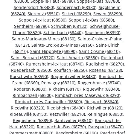
(68360)
,
Soppe-le-Haut (68780)
,
Soppe-le-Bas (68780)
,
Sondersdorf (68480)
,
Sondernach (68380)
,
Sigolsheim
(68240)
,
Sierentz (68510)
,
Sickert (68290)
,
Sewen (68290)
,
Seppois-le-Haut (68580)
,
Seppois-le-Bas (68580)
,
Sentheim (68780)
,
Schwoben (68130)
,
Schweighouse-
Thann (68520)
,
Schlierbach (68440)
,
Sausheim (68390)
,
Sainte-Marie-aux-Mines (68160)
,
Sainte-Croix-en-Plaine
(68127)
,
Sainte-Croix-aux-Mines (68160)
,
Saint-Ulrich
(68210)
,
Saint-Hippolyte (68590)
,
Saint-Cosme (68210)
,
Saint-Bernard (68720)
,
Saint-Amarin (68550)
,
Rustenhart
(68740)
,
Rumersheim-le-Haut (68740)
,
Ruelisheim (68270)
,
Ruederbach (68560)
,
Rouffach (68250)
,
Rosenau (68128)
,
Rorschwihr (68590)
,
Roppentzwiller (68480)
,
Rombach-le-
Franc (68660)
,
Romagny (68210)
,
Roggenhouse (68740)
,
Roderen (68800)
,
Rixheim (68170)
,
Riquewihr (68340)
,
Rimbachzell (68500)
,
Rimbach-près-Masevaux (68290)
,
Rimbach-près-Guebwiller (68500)
,
Riespach (68640)
,
Riedwihr (68320)
,
Riedisheim (68400)
,
Richwiller (68120)
,
Ribeauvillé (68150)
,
Retzwiller (68210)
,
Reiningue (68950)
,
Réguisheim (68890)
,
Rantzwiller (68510)
,
Ranspach-le-
Haut (68220)
,
Ranspach-le-Bas (68730)
,
Ranspach (68470)
,
Rammersmatt (68800)
,
Raedersheim (68190)
,
Raedersdorf