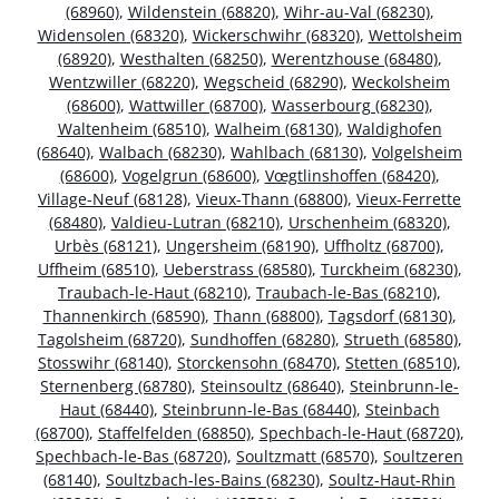
(68960)
,
Wildenstein (68820)
,
Wihr-au-Val (68230)
,
Widensolen (68320)
,
Wickerschwihr (68320)
,
Wettolsheim
(68920)
,
Westhalten (68250)
,
Werentzhouse (68480)
,
Wentzwiller (68220)
,
Wegscheid (68290)
,
Weckolsheim
(68600)
,
Wattwiller (68700)
,
Wasserbourg (68230)
,
Waltenheim (68510)
,
Walheim (68130)
,
Waldighofen
(68640)
,
Walbach (68230)
,
Wahlbach (68130)
,
Volgelsheim
(68600)
,
Vogelgrun (68600)
,
Vœgtlinshoffen (68420)
,
Village-Neuf (68128)
,
Vieux-Thann (68800)
,
Vieux-Ferrette
(68480)
,
Valdieu-Lutran (68210)
,
Urschenheim (68320)
,
Urbès (68121)
,
Ungersheim (68190)
,
Uffholtz (68700)
,
Uffheim (68510)
,
Ueberstrass (68580)
,
Turckheim (68230)
,
Traubach-le-Haut (68210)
,
Traubach-le-Bas (68210)
,
Thannenkirch (68590)
,
Thann (68800)
,
Tagsdorf (68130)
,
Tagolsheim (68720)
,
Sundhoffen (68280)
,
Strueth (68580)
,
Stosswihr (68140)
,
Storckensohn (68470)
,
Stetten (68510)
,
Sternenberg (68780)
,
Steinsoultz (68640)
,
Steinbrunn-le-
Haut (68440)
,
Steinbrunn-le-Bas (68440)
,
Steinbach
(68700)
,
Staffelfelden (68850)
,
Spechbach-le-Haut (68720)
,
Spechbach-le-Bas (68720)
,
Soultzmatt (68570)
,
Soultzeren
(68140)
,
Soultzbach-les-Bains (68230)
,
Soultz-Haut-Rhin