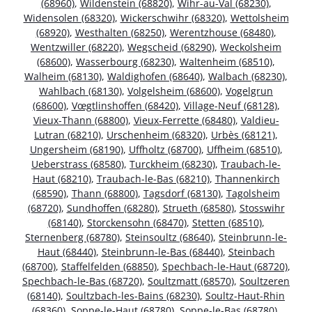
(68960)
,
Wildenstein (68820)
,
Wihr-au-Val (68230)
,
Widensolen (68320)
,
Wickerschwihr (68320)
,
Wettolsheim
(68920)
,
Westhalten (68250)
,
Werentzhouse (68480)
,
Wentzwiller (68220)
,
Wegscheid (68290)
,
Weckolsheim
(68600)
,
Wasserbourg (68230)
,
Waltenheim (68510)
,
Walheim (68130)
,
Waldighofen (68640)
,
Walbach (68230)
,
Wahlbach (68130)
,
Volgelsheim (68600)
,
Vogelgrun
(68600)
,
Vœgtlinshoffen (68420)
,
Village-Neuf (68128)
,
Vieux-Thann (68800)
,
Vieux-Ferrette (68480)
,
Valdieu-
Lutran (68210)
,
Urschenheim (68320)
,
Urbès (68121)
,
Ungersheim (68190)
,
Uffholtz (68700)
,
Uffheim (68510)
,
Ueberstrass (68580)
,
Turckheim (68230)
,
Traubach-le-
Haut (68210)
,
Traubach-le-Bas (68210)
,
Thannenkirch
(68590)
,
Thann (68800)
,
Tagsdorf (68130)
,
Tagolsheim
(68720)
,
Sundhoffen (68280)
,
Strueth (68580)
,
Stosswihr
(68140)
,
Storckensohn (68470)
,
Stetten (68510)
,
Sternenberg (68780)
,
Steinsoultz (68640)
,
Steinbrunn-le-
Haut (68440)
,
Steinbrunn-le-Bas (68440)
,
Steinbach
(68700)
,
Staffelfelden (68850)
,
Spechbach-le-Haut (68720)
,
Spechbach-le-Bas (68720)
,
Soultzmatt (68570)
,
Soultzeren
(68140)
,
Soultzbach-les-Bains (68230)
,
Soultz-Haut-Rhin
(68360)
,
Soppe-le-Haut (68780)
,
Soppe-le-Bas (68780)
,