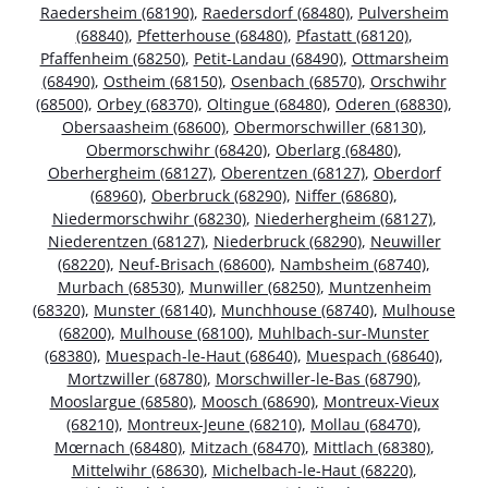
Raedersheim (68190)
,
Raedersdorf (68480)
,
Pulversheim
(68840)
,
Pfetterhouse (68480)
,
Pfastatt (68120)
,
Pfaffenheim (68250)
,
Petit-Landau (68490)
,
Ottmarsheim
(68490)
,
Ostheim (68150)
,
Osenbach (68570)
,
Orschwihr
(68500)
,
Orbey (68370)
,
Oltingue (68480)
,
Oderen (68830)
,
Obersaasheim (68600)
,
Obermorschwiller (68130)
,
Obermorschwihr (68420)
,
Oberlarg (68480)
,
Oberhergheim (68127)
,
Oberentzen (68127)
,
Oberdorf
(68960)
,
Oberbruck (68290)
,
Niffer (68680)
,
Niedermorschwihr (68230)
,
Niederhergheim (68127)
,
Niederentzen (68127)
,
Niederbruck (68290)
,
Neuwiller
(68220)
,
Neuf-Brisach (68600)
,
Nambsheim (68740)
,
Murbach (68530)
,
Munwiller (68250)
,
Muntzenheim
(68320)
,
Munster (68140)
,
Munchhouse (68740)
,
Mulhouse
(68200)
,
Mulhouse (68100)
,
Muhlbach-sur-Munster
(68380)
,
Muespach-le-Haut (68640)
,
Muespach (68640)
,
Mortzwiller (68780)
,
Morschwiller-le-Bas (68790)
,
Mooslargue (68580)
,
Moosch (68690)
,
Montreux-Vieux
(68210)
,
Montreux-Jeune (68210)
,
Mollau (68470)
,
Mœrnach (68480)
,
Mitzach (68470)
,
Mittlach (68380)
,
Mittelwihr (68630)
,
Michelbach-le-Haut (68220)
,