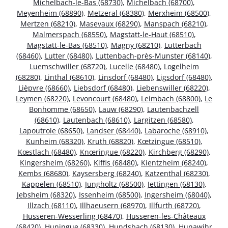
Michelbach-le-Bas (68730)
,
Michelbach (68700)
,
Meyenheim (68890)
,
Metzeral (68380)
,
Merxheim (68500)
,
Mertzen (68210)
,
Masevaux (68290)
,
Manspach (68210)
,
Malmerspach (68550)
,
Magstatt-le-Haut (68510)
,
Magstatt-le-Bas (68510)
,
Magny (68210)
,
Lutterbach
(68460)
,
Lutter (68480)
,
Luttenbach-près-Munster (68140)
,
Luemschwiller (68720)
,
Lucelle (68480)
,
Logelheim
(68280)
,
Linthal (68610)
,
Linsdorf (68480)
,
Ligsdorf (68480)
,
Lièpvre (68660)
,
Liebsdorf (68480)
,
Liebenswiller (68220)
,
Leymen (68220)
,
Levoncourt (68480)
,
Leimbach (68800)
,
Le
Bonhomme (68650)
,
Lauw (68290)
,
Lautenbachzell
(68610)
,
Lautenbach (68610)
,
Largitzen (68580)
,
Lapoutroie (68650)
,
Landser (68440)
,
Labaroche (68910)
,
Kunheim (68320)
,
Kruth (68820)
,
Kœtzingue (68510)
,
Kœstlach (68480)
,
Knœringue (68220)
,
Kirchberg (68290)
,
Kingersheim (68260)
,
Kiffis (68480)
,
Kientzheim (68240)
,
Kembs (68680)
,
Kaysersberg (68240)
,
Katzenthal (68230)
,
Kappelen (68510)
,
Jungholtz (68500)
,
Jettingen (68130)
,
Jebsheim (68320)
,
Issenheim (68500)
,
Ingersheim (68040)
,
Illzach (68110)
,
Illhaeusern (68970)
,
Illfurth (68720)
,
Husseren-Wesserling (68470)
,
Husseren-les-Châteaux
(68420)
,
Huningue (68330)
,
Hundsbach (68130)
,
Hunawihr