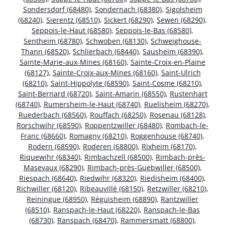
Sondersdorf (68480)
,
Sondernach (68380)
,
Sigolsheim
(68240)
,
Sierentz (68510)
,
Sickert (68290)
,
Sewen (68290)
,
Seppois-le-Haut (68580)
,
Seppois-le-Bas (68580)
,
Sentheim (68780)
,
Schwoben (68130)
,
Schweighouse-
Thann (68520)
,
Schlierbach (68440)
,
Sausheim (68390)
,
Sainte-Marie-aux-Mines (68160)
,
Sainte-Croix-en-Plaine
(68127)
,
Sainte-Croix-aux-Mines (68160)
,
Saint-Ulrich
(68210)
,
Saint-Hippolyte (68590)
,
Saint-Cosme (68210)
,
Saint-Bernard (68720)
,
Saint-Amarin (68550)
,
Rustenhart
(68740)
,
Rumersheim-le-Haut (68740)
,
Ruelisheim (68270)
,
Ruederbach (68560)
,
Rouffach (68250)
,
Rosenau (68128)
,
Rorschwihr (68590)
,
Roppentzwiller (68480)
,
Rombach-le-
Franc (68660)
,
Romagny (68210)
,
Roggenhouse (68740)
,
Rodern (68590)
,
Roderen (68800)
,
Rixheim (68170)
,
Riquewihr (68340)
,
Rimbachzell (68500)
,
Rimbach-près-
Masevaux (68290)
,
Rimbach-près-Guebwiller (68500)
,
Riespach (68640)
,
Riedwihr (68320)
,
Riedisheim (68400)
,
Richwiller (68120)
,
Ribeauvillé (68150)
,
Retzwiller (68210)
,
Reiningue (68950)
,
Réguisheim (68890)
,
Rantzwiller
(68510)
,
Ranspach-le-Haut (68220)
,
Ranspach-le-Bas
(68730)
,
Ranspach (68470)
,
Rammersmatt (68800)
,