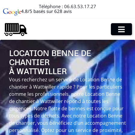
Téléphone :
06.63.53.17.27
4.8/5 basés sur 628 avis
LOCATION BENNE DE
CHANTIER
À WATTWILLER
Vous recherchez un service de Location Benne de
chantier à Wattwiller rapide ? Pour les particuliers
comme les professionnels, notre Location Benne
de chantier à Wattwiller répond à toutes les
exigences. Notre flotte de bennes est conçue pour
tous types de déchets. Avec notre Location Benne
de chantier, vous bénéficiez d’un accompagnement
personnalisé. Optez pour un service de proximité,