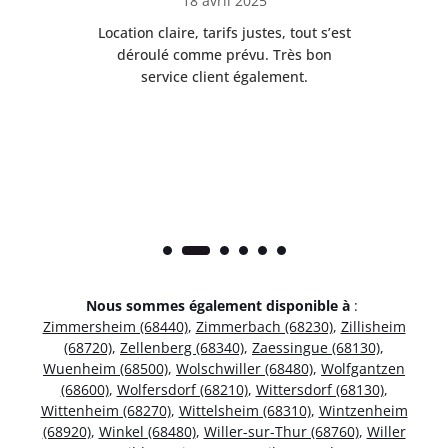
18 avril 2025
 de
Location claire, tarifs justes, tout s’est
Se
t
déroulé comme prévu. Très bon
pile
service client également.
Nous sommes également disponible à
:
Zimmersheim (68440)
,
Zimmerbach (68230)
,
Zillisheim
(68720)
,
Zellenberg (68340)
,
Zaessingue (68130)
,
Wuenheim (68500)
,
Wolschwiller (68480)
,
Wolfgantzen
(68600)
,
Wolfersdorf (68210)
,
Wittersdorf (68130)
,
Wittenheim (68270)
,
Wittelsheim (68310)
,
Wintzenheim
(68920)
,
Winkel (68480)
,
Willer-sur-Thur (68760)
,
Willer