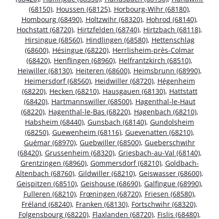
(68150)
,
Houssen (68125)
,
Horbourg-Wihr (68180)
,
Hombourg (68490)
,
Holtzwihr (68320)
,
Hohrod (68140)
,
Hochstatt (68720)
,
Hirtzfelden (68740)
,
Hirtzbach (68118)
,
Hirsingue (68560)
,
Hindlingen (68580)
,
Hettenschlag
(68600)
,
Hésingue (68220)
,
Herrlisheim-près-Colmar
(68420)
,
Henflingen (68960)
,
Helfrantzkirch (68510)
,
Heiwiller (68130)
,
Heiteren (68600)
,
Heimsbrunn (68990)
,
Heimersdorf (68560)
,
Heidwiller (68720)
,
Hégenheim
(68220)
,
Hecken (68210)
,
Hausgauen (68130)
,
Hattstatt
(68420)
,
Hartmannswiller (68500)
,
Hagenthal-le-Haut
(68220)
,
Hagenthal-le-Bas (68220)
,
Hagenbach (68210)
,
Habsheim (68440)
,
Gunsbach (68140)
,
Gundolsheim
(68250)
,
Guewenheim (68116)
,
Guevenatten (68210)
,
Guémar (68970)
,
Guebwiller (68500)
,
Gueberschwihr
(68420)
,
Grussenheim (68320)
,
Griesbach-au-Val (68140)
,
Grentzingen (68960)
,
Gommersdorf (68210)
,
Goldbach-
Altenbach (68760)
,
Gildwiller (68210)
,
Geiswasser (68600)
,
Geispitzen (68510)
,
Geishouse (68690)
,
Galfingue (68990)
,
Fulleren (68210)
,
Frœningen (68720)
,
Friesen (68580)
,
Fréland (68240)
,
Franken (68130)
,
Fortschwihr (68320)
,
Folgensbourg (68220)
,
Flaxlanden (68720)
,
Fislis (68480)
,