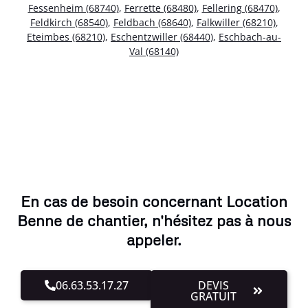
Fessenheim (68740)
,
Ferrette (68480)
,
Fellering (68470)
,
Feldkirch (68540)
,
Feldbach (68640)
,
Falkwiller (68210)
,
Eteimbes (68210)
,
Eschentzwiller (68440)
,
Eschbach-au-
Val (68140)
En cas de besoin concernant Location
Benne de chantier, n'hésitez pas à nous
appeler.
06.63.53.17.27
DEVIS
GRATUIT