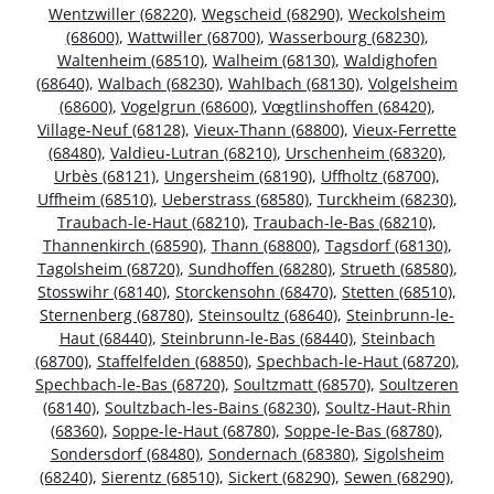
Wentzwiller (68220)
,
Wegscheid (68290)
,
Weckolsheim
(68600)
,
Wattwiller (68700)
,
Wasserbourg (68230)
,
Waltenheim (68510)
,
Walheim (68130)
,
Waldighofen
(68640)
,
Walbach (68230)
,
Wahlbach (68130)
,
Volgelsheim
(68600)
,
Vogelgrun (68600)
,
Vœgtlinshoffen (68420)
,
Village-Neuf (68128)
,
Vieux-Thann (68800)
,
Vieux-Ferrette
(68480)
,
Valdieu-Lutran (68210)
,
Urschenheim (68320)
,
Urbès (68121)
,
Ungersheim (68190)
,
Uffholtz (68700)
,
Uffheim (68510)
,
Ueberstrass (68580)
,
Turckheim (68230)
,
Traubach-le-Haut (68210)
,
Traubach-le-Bas (68210)
,
Thannenkirch (68590)
,
Thann (68800)
,
Tagsdorf (68130)
,
Tagolsheim (68720)
,
Sundhoffen (68280)
,
Strueth (68580)
,
Stosswihr (68140)
,
Storckensohn (68470)
,
Stetten (68510)
,
Sternenberg (68780)
,
Steinsoultz (68640)
,
Steinbrunn-le-
Haut (68440)
,
Steinbrunn-le-Bas (68440)
,
Steinbach
(68700)
,
Staffelfelden (68850)
,
Spechbach-le-Haut (68720)
,
Spechbach-le-Bas (68720)
,
Soultzmatt (68570)
,
Soultzeren
(68140)
,
Soultzbach-les-Bains (68230)
,
Soultz-Haut-Rhin
(68360)
,
Soppe-le-Haut (68780)
,
Soppe-le-Bas (68780)
,
Sondersdorf (68480)
,
Sondernach (68380)
,
Sigolsheim
(68240)
,
Sierentz (68510)
,
Sickert (68290)
,
Sewen (68290)
,