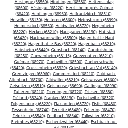
Hirsingue (68560)
,
Hindlingen (68580)
,
Hettenschlag
(68600)
,
Hésingue (68220)
,
Herrlisheim-près-Colmar
(68420)
,
Henflingen (68960)
,
Helfrantzkirch (68510)
,
Heiwiller (68130)
,
Heiteren (68600)
,
Heimsbrunn (68990)
,
Heimersdorf (68560)
,
Heidwiller (68720)
,
Hégenheim
(68220)
,
Hecken (68210)
,
Hausgauen (68130)
,
Hattstatt
(68420)
,
Hartmannswiller (68500)
,
Hagenthal-le-Haut
(68220)
,
Hagenthal-le-Bas (68220)
,
Hagenbach (68210)
,
Habsheim (68440)
,
Gunsbach (68140)
,
Gundolsheim
(68250)
,
Guewenheim (68116)
,
Guevenatten (68210)
,
Guémar (68970)
,
Guebwiller (68500)
,
Gueberschwihr
(68420)
,
Grussenheim (68320)
,
Griesbach-au-Val (68140)
,
Grentzingen (68960)
,
Gommersdorf (68210)
,
Goldbach-
Altenbach (68760)
,
Gildwiller (68210)
,
Geiswasser (68600)
,
Geispitzen (68510)
,
Geishouse (68690)
,
Galfingue (68990)
,
Fulleren (68210)
,
Frœningen (68720)
,
Friesen (68580)
,
Fréland (68240)
,
Franken (68130)
,
Fortschwihr (68320)
,
Folgensbourg (68220)
,
Flaxlanden (68720)
,
Fislis (68480)
,
Fessenheim (68740)
,
Ferrette (68480)
,
Fellering (68470)
,
Feldkirch (68540)
,
Feldbach (68640)
,
Falkwiller (68210)
,
Eteimbes (68210)
,
Eschentzwiller (68440)
,
Eschbach-au-
Val (68140)