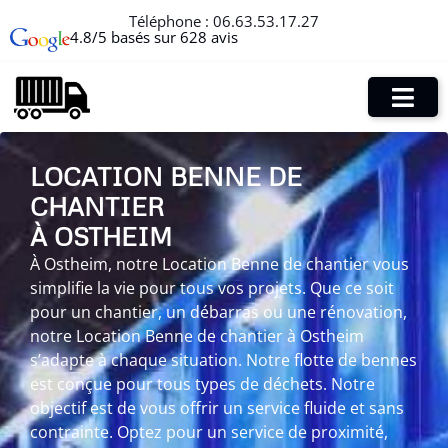
Téléphone :
06.63.53.17.27
4.8/5 basés sur 628 avis
LOCATION BENNE DE
CHANTIER
À OSTHEIM
À Ostheim, notre Location Benne de chantier vous
simplifie la vie pour tous vos projets. Que ce soit
pour un chantier, un débarras ou une rénovation,
notre Location Benne de chantier à Ostheim
s’adapte à chaque situation. Notre flotte de bennes
est conçue pour tous types de déchets. Notre
objectif est de vous offrir un service fluide et sans
contrainte. Optez pour un service de proximité,