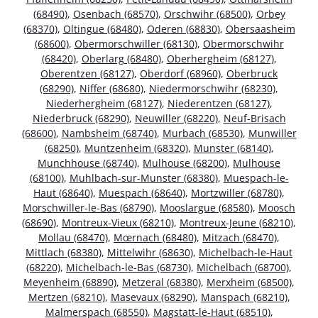
(68490)
,
Osenbach (68570)
,
Orschwihr (68500)
,
Orbey
(68370)
,
Oltingue (68480)
,
Oderen (68830)
,
Obersaasheim
(68600)
,
Obermorschwiller (68130)
,
Obermorschwihr
(68420)
,
Oberlarg (68480)
,
Oberhergheim (68127)
,
Oberentzen (68127)
,
Oberdorf (68960)
,
Oberbruck
(68290)
,
Niffer (68680)
,
Niedermorschwihr (68230)
,
Niederhergheim (68127)
,
Niederentzen (68127)
,
Niederbruck (68290)
,
Neuwiller (68220)
,
Neuf-Brisach
(68600)
,
Nambsheim (68740)
,
Murbach (68530)
,
Munwiller
(68250)
,
Muntzenheim (68320)
,
Munster (68140)
,
Munchhouse (68740)
,
Mulhouse (68200)
,
Mulhouse
(68100)
,
Muhlbach-sur-Munster (68380)
,
Muespach-le-
Haut (68640)
,
Muespach (68640)
,
Mortzwiller (68780)
,
Morschwiller-le-Bas (68790)
,
Mooslargue (68580)
,
Moosch
(68690)
,
Montreux-Vieux (68210)
,
Montreux-Jeune (68210)
,
Mollau (68470)
,
Mœrnach (68480)
,
Mitzach (68470)
,
Mittlach (68380)
,
Mittelwihr (68630)
,
Michelbach-le-Haut
(68220)
,
Michelbach-le-Bas (68730)
,
Michelbach (68700)
,
Meyenheim (68890)
,
Metzeral (68380)
,
Merxheim (68500)
,
Mertzen (68210)
,
Masevaux (68290)
,
Manspach (68210)
,
Malmerspach (68550)
,
Magstatt-le-Haut (68510)
,