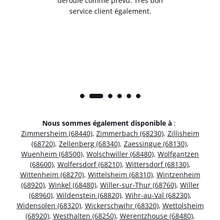
t
déroulé comme prévu. Très bon
pile
service client également.
Nous sommes également disponible à
:
Zimmersheim (68440)
,
Zimmerbach (68230)
,
Zillisheim
(68720)
,
Zellenberg (68340)
,
Zaessingue (68130)
,
Wuenheim (68500)
,
Wolschwiller (68480)
,
Wolfgantzen
(68600)
,
Wolfersdorf (68210)
,
Wittersdorf (68130)
,
Wittenheim (68270)
,
Wittelsheim (68310)
,
Wintzenheim
(68920)
,
Winkel (68480)
,
Willer-sur-Thur (68760)
,
Willer
(68960)
,
Wildenstein (68820)
,
Wihr-au-Val (68230)
,
Widensolen (68320)
,
Wickerschwihr (68320)
,
Wettolsheim
(68920)
,
Westhalten (68250)
,
Werentzhouse (68480)
,