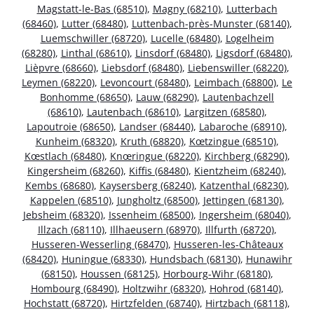
Magstatt-le-Bas (68510)
,
Magny (68210)
,
Lutterbach
(68460)
,
Lutter (68480)
,
Luttenbach-près-Munster (68140)
,
Luemschwiller (68720)
,
Lucelle (68480)
,
Logelheim
(68280)
,
Linthal (68610)
,
Linsdorf (68480)
,
Ligsdorf (68480)
,
Lièpvre (68660)
,
Liebsdorf (68480)
,
Liebenswiller (68220)
,
Leymen (68220)
,
Levoncourt (68480)
,
Leimbach (68800)
,
Le
Bonhomme (68650)
,
Lauw (68290)
,
Lautenbachzell
(68610)
,
Lautenbach (68610)
,
Largitzen (68580)
,
Lapoutroie (68650)
,
Landser (68440)
,
Labaroche (68910)
,
Kunheim (68320)
,
Kruth (68820)
,
Kœtzingue (68510)
,
Kœstlach (68480)
,
Knœringue (68220)
,
Kirchberg (68290)
,
Kingersheim (68260)
,
Kiffis (68480)
,
Kientzheim (68240)
,
Kembs (68680)
,
Kaysersberg (68240)
,
Katzenthal (68230)
,
Kappelen (68510)
,
Jungholtz (68500)
,
Jettingen (68130)
,
Jebsheim (68320)
,
Issenheim (68500)
,
Ingersheim (68040)
,
Illzach (68110)
,
Illhaeusern (68970)
,
Illfurth (68720)
,
Husseren-Wesserling (68470)
,
Husseren-les-Châteaux
(68420)
,
Huningue (68330)
,
Hundsbach (68130)
,
Hunawihr
(68150)
,
Houssen (68125)
,
Horbourg-Wihr (68180)
,
Hombourg (68490)
,
Holtzwihr (68320)
,
Hohrod (68140)
,
Hochstatt (68720)
,
Hirtzfelden (68740)
,
Hirtzbach (68118)
,