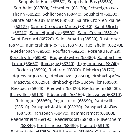
Seppois-le-Haut (68580)
,
Seppois-le-Bas (68580)
,
Sentheim (68780)
,
Schwoben (68130)
,
Schweighouse-
Thann (68520)
,
Schlierbach (68440)
,
Sausheim (68390)
,
Sainte-Marie-aux-Mines (68160)
,
Sainte-Croix-en-Plaine
(68127)
,
Sainte-Croix-aux-Mines (68160)
,
Saint-Ulrich
(68210)
,
Saint-Hippolyte (68590)
,
Saint-Cosme (68210)
,
Saint-Bernard (68720)
,
Saint-Amarin (68550)
,
Rustenhart
(68740)
,
Rumersheim-le-Haut (68740)
,
Ruelisheim (68270)
,
Ruederbach (68560)
,
Rouffach (68250)
,
Rosenau (68128)
,
Rorschwihr (68590)
,
Roppentzwiller (68480)
,
Rombach-le-
Franc (68660)
,
Romagny (68210)
,
Roggenhouse (68740)
,
Rodern (68590)
,
Roderen (68800)
,
Rixheim (68170)
,
Riquewihr (68340)
,
Rimbachzell (68500)
,
Rimbach-près-
Masevaux (68290)
,
Rimbach-près-Guebwiller (68500)
,
Riespach (68640)
,
Riedwihr (68320)
,
Riedisheim (68400)
,
Richwiller (68120)
,
Ribeauvillé (68150)
,
Retzwiller (68210)
,
Reiningue (68950)
,
Réguisheim (68890)
,
Rantzwiller
(68510)
,
Ranspach-le-Haut (68220)
,
Ranspach-le-Bas
(68730)
,
Ranspach (68470)
,
Rammersmatt (68800)
,
Raedersheim (68190)
,
Raedersdorf (68480)
,
Pulversheim
(68840)
,
Pfetterhouse (68480)
,
Pfastatt (68120)
,
Pfaffenheim (68250)
,
Petit-Landau (68490)
,
Ottmarsheim