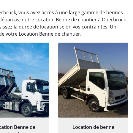
erbruck, vous avez accès à une large gamme de bennes.
ébarras, notre Location Benne de chantier à Oberbruck
issez la durée de location selon vos contraintes. Un
de votre Location Benne de chantier.
rélie Bonnet
Elisa Barreau
21 juin 2024
6 avril 2025
ice de terrassement
Parfait pour évacuer les
rdin à Var était
gravats de mon chantier.
ionnel. L'équipe a
Service rapide et efficace. Je
é de manière efficace
recommande sans
essionnelle, laissant
hésitation.
ardin impeccable et
our notre nouveau
et d'aménagement
cation Benne de
Location de benne
paysager.