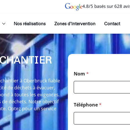
4.8/5 basés sur 628 avi
Nos réalisations
Zones d’intervention
Contact
 CHANTIER
Nom
*
chantier à Oberbruck fiable
tité de déchets à évacuer,
ond à toutes les exigences.
 de déchets. Notre objectif
Téléphone
*
inte. Optez pour un service