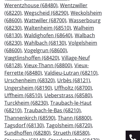
Werentzhouse (68480)
,
Wentzwiller
(68220)
,
Wegscheid (68290)
,
Weckolsheim
(68600)
,
Wattwiller (68700)
,
Wasserbourg
(68230)
,
Waltenheim (68510)
,
Walheim
(68130)
,
Waldighofen (68640)
,
Walbach
(68230)
,
Wahlbach (68130)
,
Volgelsheim
(68600)
,
Vogelgrun (68600)
,
Vœgtlinshoffen (68420)
,
Village-Neuf
(68128)
,
Vieux-Thann (68800)
,
Vieux-
Ferrette (68480)
,
Valdieu-Lutran (68210)
,
Urschenheim (68320)
,
Urbès (68121)
,
Ungersheim (68190)
,
Uffholtz (68700)
,
Uffheim (68510)
,
Ueberstrass (68580)
,
Turckheim (68230)
,
Traubach-le-Haut
(68210)
,
Traubach-le-Bas (68210)
,
Thannenkirch (68590)
,
Thann (68800)
,
Tagsdorf (68130)
,
Tagolsheim (68720)
,
Sundhoffen (68280)
,
Strueth (68580)
,