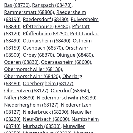
Bas (68730)
,
Ranspach (68470)
,
Rammersmatt (68800)
,
Raedersheim
(68190)
,
Raedersdorf (68480)
,
Pulversheim
(68840)
,
Pfetterhouse (68480)
,
Pfastatt
(68120)
,
Pfaffenheim (68250)
,
Petit-Landau
(68490)
,
Ottmarsheim (68490)
,
Ostheim
(68150)
,
Osenbach (68570)
,
Orschwihr
(68500)
,
Orbey (68370)
,
Oltingue (68480)
,
Oderen (68830)
,
Obersaasheim (68600)
,
Obermorschwiller (68130)
,
Obermorschwihr (68420)
,
Oberlarg
(68480)
,
Oberhergheim (68127)
,
Oberentzen (68127)
,
Oberdorf (68960)
,
Niffer (68680)
,
Niedermorschwihr (68230)
,
Niederhergheim (68127)
,
Niederentzen
(68127)
,
Niederbruck (68290)
,
Neuwiller
(68220)
,
Neuf-Brisach (68600)
,
Nambsheim
(68740)
,
Murbach (68530)
,
Munwiller