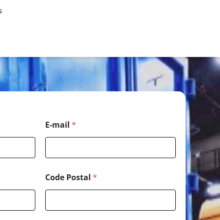
s
*
E-mail
*
*
*
Code Postal
*