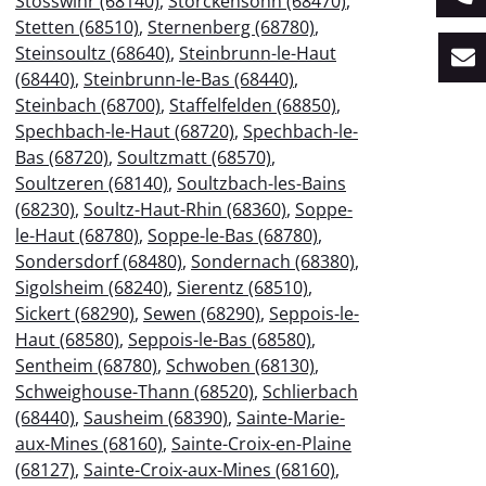
Stosswihr (68140)
,
Storckensohn (68470)
,
Stetten (68510)
,
Sternenberg (68780)
,
Steinsoultz (68640)
,
Steinbrunn-le-Haut
(68440)
,
Steinbrunn-le-Bas (68440)
,
Steinbach (68700)
,
Staffelfelden (68850)
,
Spechbach-le-Haut (68720)
,
Spechbach-le-
Bas (68720)
,
Soultzmatt (68570)
,
Soultzeren (68140)
,
Soultzbach-les-Bains
(68230)
,
Soultz-Haut-Rhin (68360)
,
Soppe-
le-Haut (68780)
,
Soppe-le-Bas (68780)
,
Sondersdorf (68480)
,
Sondernach (68380)
,
Sigolsheim (68240)
,
Sierentz (68510)
,
Sickert (68290)
,
Sewen (68290)
,
Seppois-le-
Haut (68580)
,
Seppois-le-Bas (68580)
,
Sentheim (68780)
,
Schwoben (68130)
,
Schweighouse-Thann (68520)
,
Schlierbach
(68440)
,
Sausheim (68390)
,
Sainte-Marie-
aux-Mines (68160)
,
Sainte-Croix-en-Plaine
(68127)
,
Sainte-Croix-aux-Mines (68160)
,