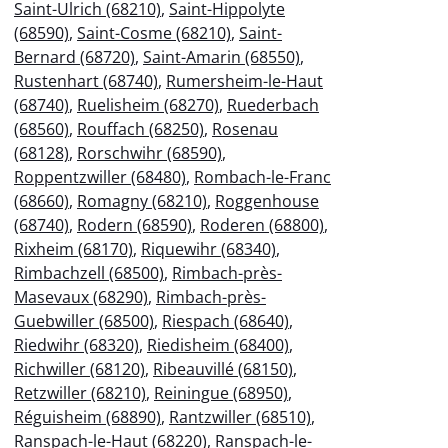
Saint-Ulrich (68210)
,
Saint-Hippolyte
(68590)
,
Saint-Cosme (68210)
,
Saint-
Bernard (68720)
,
Saint-Amarin (68550)
,
Rustenhart (68740)
,
Rumersheim-le-Haut
(68740)
,
Ruelisheim (68270)
,
Ruederbach
(68560)
,
Rouffach (68250)
,
Rosenau
(68128)
,
Rorschwihr (68590)
,
Roppentzwiller (68480)
,
Rombach-le-Franc
(68660)
,
Romagny (68210)
,
Roggenhouse
(68740)
,
Rodern (68590)
,
Roderen (68800)
,
Rixheim (68170)
,
Riquewihr (68340)
,
Rimbachzell (68500)
,
Rimbach-près-
Masevaux (68290)
,
Rimbach-près-
Guebwiller (68500)
,
Riespach (68640)
,
Riedwihr (68320)
,
Riedisheim (68400)
,
Richwiller (68120)
,
Ribeauvillé (68150)
,
Retzwiller (68210)
,
Reiningue (68950)
,
Réguisheim (68890)
,
Rantzwiller (68510)
,
Ranspach-le-Haut (68220)
,
Ranspach-le-