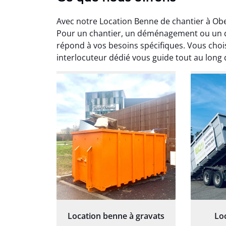
Avec notre Location Benne de chantier à Ob
Pour un chantier, un déménagement ou un d
répond à vos besoins spécifiques. Vous chois
interlocuteur dédié vous guide tout au long 
Au
Le serv
ja
except
travaill
et prof
notre j
prêt p
proj
Location benne à gravats
Lo