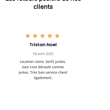
clients
Tristan Noel
Chlo
18 avril 2025
30 
Location claire, tarifs justes,
Service au
tout s’est déroulé comme
été livrée p
prévu. Très bon service client
retrait s’e
également.
l’a