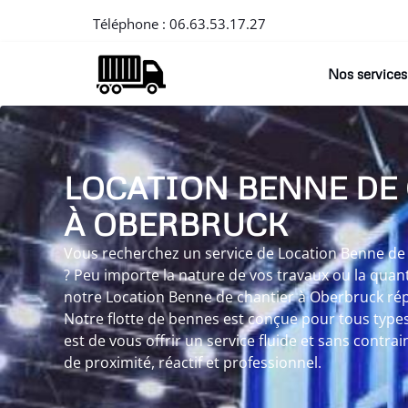
Téléphone :
06.63.53.17.27
Nos services
LOCATION BENNE DE
À OBERBRUCK
Vous recherchez un service de Location Benne de 
? Peu importe la nature de vos travaux ou la quan
notre Location Benne de chantier à Oberbruck rép
Notre flotte de bennes est conçue pour tous types
est de vous offrir un service fluide et sans contra
de proximité, réactif et professionnel.