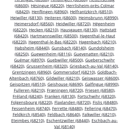
(68600)
,
Hésingue (68220)
,
Herrlisheim-près-Colmar
(68420)
,
Henflingen (68960)
,
Helfrantzkirch (68510)
,
Heiwiller (68130)
,
Heiteren (68600)
,
Heimsbrunn (68990)
,
Heimersdorf (68560)
,
Heidwiller (68720)
,
Hégenheim
(68220)
,
Hecken (68210)
,
Hausgauen (68130)
,
Hattstatt
(68420)
,
Hartmannswiller (68500)
,
Hagenthal-le-Haut
(68220)
,
Hagenthal-le-Bas (68220)
,
Hagenbach (68210)
,
Habsheim (68440)
,
Gunsbach (68140)
,
Gundolsheim
(68250)
,
Guewenheim (68116)
,
Guevenatten (68210)
,
Guémar (68970)
,
Guebwiller (68500)
,
Gueberschwihr
(68420)
,
Grussenheim (68320)
,
Griesbach-au-Val (68140)
,
Grentzingen (68960)
,
Gommersdorf (68210)
,
Goldbach-
Altenbach (68760)
,
Gildwiller (68210)
,
Geiswasser (68600)
,
Geispitzen (68510)
,
Geishouse (68690)
,
Galfingue (68990)
,
Fulleren (68210)
,
Frœningen (68720)
,
Friesen (68580)
,
Fréland (68240)
,
Franken (68130)
,
Fortschwihr (68320)
,
Folgensbourg (68220)
,
Flaxlanden (68720)
,
Fislis (68480)
,
Fessenheim (68740)
,
Ferrette (68480)
,
Fellering (68470)
,
Feldkirch (68540)
,
Feldbach (68640)
,
Falkwiller (68210)
,
Eteimbes (68210)
,
Eschentzwiller (68440)
,
Eschbach-au-
Val (68140)