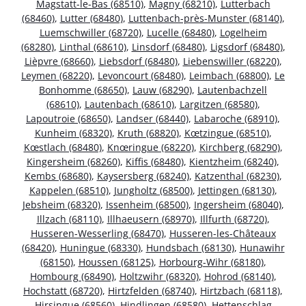
Magstatt-le-Bas (68510)
,
Magny (68210)
,
Lutterbach
(68460)
,
Lutter (68480)
,
Luttenbach-près-Munster (68140)
,
Luemschwiller (68720)
,
Lucelle (68480)
,
Logelheim
(68280)
,
Linthal (68610)
,
Linsdorf (68480)
,
Ligsdorf (68480)
,
Lièpvre (68660)
,
Liebsdorf (68480)
,
Liebenswiller (68220)
,
Leymen (68220)
,
Levoncourt (68480)
,
Leimbach (68800)
,
Le
Bonhomme (68650)
,
Lauw (68290)
,
Lautenbachzell
(68610)
,
Lautenbach (68610)
,
Largitzen (68580)
,
Lapoutroie (68650)
,
Landser (68440)
,
Labaroche (68910)
,
Kunheim (68320)
,
Kruth (68820)
,
Kœtzingue (68510)
,
Kœstlach (68480)
,
Knœringue (68220)
,
Kirchberg (68290)
,
Kingersheim (68260)
,
Kiffis (68480)
,
Kientzheim (68240)
,
Kembs (68680)
,
Kaysersberg (68240)
,
Katzenthal (68230)
,
Kappelen (68510)
,
Jungholtz (68500)
,
Jettingen (68130)
,
Jebsheim (68320)
,
Issenheim (68500)
,
Ingersheim (68040)
,
Illzach (68110)
,
Illhaeusern (68970)
,
Illfurth (68720)
,
Husseren-Wesserling (68470)
,
Husseren-les-Châteaux
(68420)
,
Huningue (68330)
,
Hundsbach (68130)
,
Hunawihr
(68150)
,
Houssen (68125)
,
Horbourg-Wihr (68180)
,
Hombourg (68490)
,
Holtzwihr (68320)
,
Hohrod (68140)
,
Hochstatt (68720)
,
Hirtzfelden (68740)
,
Hirtzbach (68118)
,
Hirsingue (68560)
,
Hindlingen (68580)
,
Hettenschlag