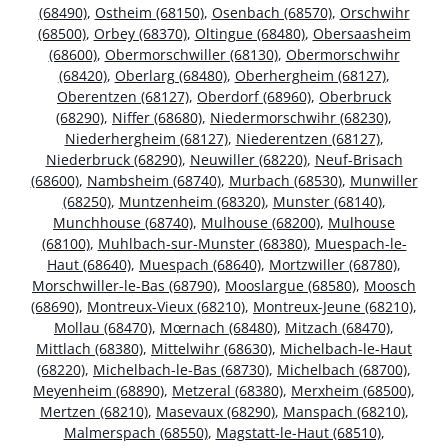
(68490)
,
Ostheim (68150)
,
Osenbach (68570)
,
Orschwihr
(68500)
,
Orbey (68370)
,
Oltingue (68480)
,
Obersaasheim
(68600)
,
Obermorschwiller (68130)
,
Obermorschwihr
(68420)
,
Oberlarg (68480)
,
Oberhergheim (68127)
,
Oberentzen (68127)
,
Oberdorf (68960)
,
Oberbruck
(68290)
,
Niffer (68680)
,
Niedermorschwihr (68230)
,
Niederhergheim (68127)
,
Niederentzen (68127)
,
Niederbruck (68290)
,
Neuwiller (68220)
,
Neuf-Brisach
(68600)
,
Nambsheim (68740)
,
Murbach (68530)
,
Munwiller
(68250)
,
Muntzenheim (68320)
,
Munster (68140)
,
Munchhouse (68740)
,
Mulhouse (68200)
,
Mulhouse
(68100)
,
Muhlbach-sur-Munster (68380)
,
Muespach-le-
Haut (68640)
,
Muespach (68640)
,
Mortzwiller (68780)
,
Morschwiller-le-Bas (68790)
,
Mooslargue (68580)
,
Moosch
(68690)
,
Montreux-Vieux (68210)
,
Montreux-Jeune (68210)
,
Mollau (68470)
,
Mœrnach (68480)
,
Mitzach (68470)
,
Mittlach (68380)
,
Mittelwihr (68630)
,
Michelbach-le-Haut
(68220)
,
Michelbach-le-Bas (68730)
,
Michelbach (68700)
,
Meyenheim (68890)
,
Metzeral (68380)
,
Merxheim (68500)
,
Mertzen (68210)
,
Masevaux (68290)
,
Manspach (68210)
,
Malmerspach (68550)
,
Magstatt-le-Haut (68510)
,