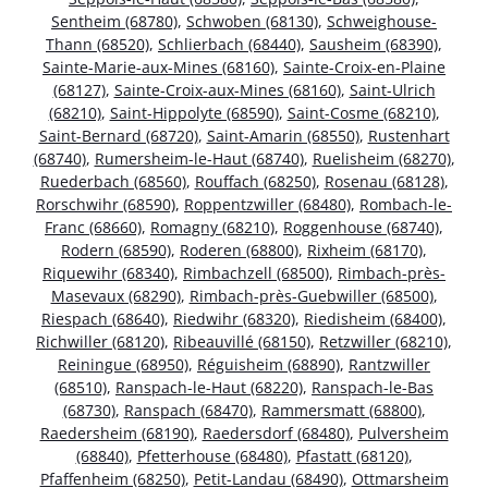
Sentheim (68780)
,
Schwoben (68130)
,
Schweighouse-
Thann (68520)
,
Schlierbach (68440)
,
Sausheim (68390)
,
Sainte-Marie-aux-Mines (68160)
,
Sainte-Croix-en-Plaine
(68127)
,
Sainte-Croix-aux-Mines (68160)
,
Saint-Ulrich
(68210)
,
Saint-Hippolyte (68590)
,
Saint-Cosme (68210)
,
Saint-Bernard (68720)
,
Saint-Amarin (68550)
,
Rustenhart
(68740)
,
Rumersheim-le-Haut (68740)
,
Ruelisheim (68270)
,
Ruederbach (68560)
,
Rouffach (68250)
,
Rosenau (68128)
,
Rorschwihr (68590)
,
Roppentzwiller (68480)
,
Rombach-le-
Franc (68660)
,
Romagny (68210)
,
Roggenhouse (68740)
,
Rodern (68590)
,
Roderen (68800)
,
Rixheim (68170)
,
Riquewihr (68340)
,
Rimbachzell (68500)
,
Rimbach-près-
Masevaux (68290)
,
Rimbach-près-Guebwiller (68500)
,
Riespach (68640)
,
Riedwihr (68320)
,
Riedisheim (68400)
,
Richwiller (68120)
,
Ribeauvillé (68150)
,
Retzwiller (68210)
,
Reiningue (68950)
,
Réguisheim (68890)
,
Rantzwiller
(68510)
,
Ranspach-le-Haut (68220)
,
Ranspach-le-Bas
(68730)
,
Ranspach (68470)
,
Rammersmatt (68800)
,
Raedersheim (68190)
,
Raedersdorf (68480)
,
Pulversheim
(68840)
,
Pfetterhouse (68480)
,
Pfastatt (68120)
,
Pfaffenheim (68250)
,
Petit-Landau (68490)
,
Ottmarsheim