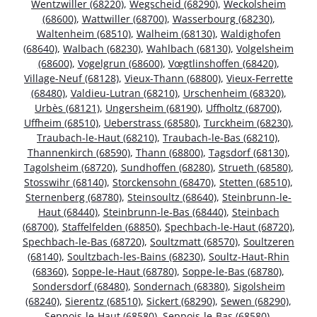
Wentzwiller (68220)
,
Wegscheid (68290)
,
Weckolsheim
(68600)
,
Wattwiller (68700)
,
Wasserbourg (68230)
,
Waltenheim (68510)
,
Walheim (68130)
,
Waldighofen
(68640)
,
Walbach (68230)
,
Wahlbach (68130)
,
Volgelsheim
(68600)
,
Vogelgrun (68600)
,
Vœgtlinshoffen (68420)
,
Village-Neuf (68128)
,
Vieux-Thann (68800)
,
Vieux-Ferrette
(68480)
,
Valdieu-Lutran (68210)
,
Urschenheim (68320)
,
Urbès (68121)
,
Ungersheim (68190)
,
Uffholtz (68700)
,
Uffheim (68510)
,
Ueberstrass (68580)
,
Turckheim (68230)
,
Traubach-le-Haut (68210)
,
Traubach-le-Bas (68210)
,
Thannenkirch (68590)
,
Thann (68800)
,
Tagsdorf (68130)
,
Tagolsheim (68720)
,
Sundhoffen (68280)
,
Strueth (68580)
,
Stosswihr (68140)
,
Storckensohn (68470)
,
Stetten (68510)
,
Sternenberg (68780)
,
Steinsoultz (68640)
,
Steinbrunn-le-
Haut (68440)
,
Steinbrunn-le-Bas (68440)
,
Steinbach
(68700)
,
Staffelfelden (68850)
,
Spechbach-le-Haut (68720)
,
Spechbach-le-Bas (68720)
,
Soultzmatt (68570)
,
Soultzeren
(68140)
,
Soultzbach-les-Bains (68230)
,
Soultz-Haut-Rhin
(68360)
,
Soppe-le-Haut (68780)
,
Soppe-le-Bas (68780)
,
Sondersdorf (68480)
,
Sondernach (68380)
,
Sigolsheim
(68240)
,
Sierentz (68510)
,
Sickert (68290)
,
Sewen (68290)
,
Seppois-le-Haut (68580)
,
Seppois-le-Bas (68580)
,