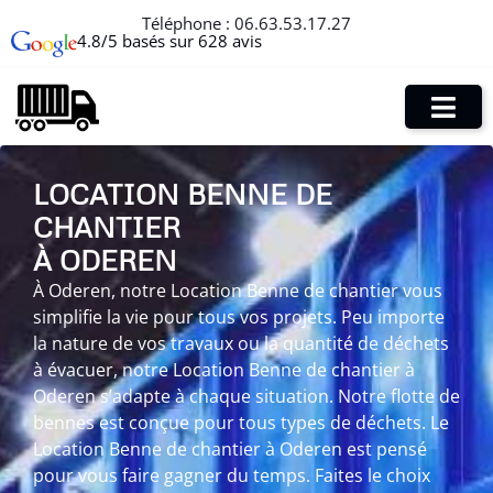
Téléphone :
06.63.53.17.27
4.8/5 basés sur 628 avis
LOCATION BENNE DE
CHANTIER
À ODEREN
À Oderen, notre Location Benne de chantier vous
simplifie la vie pour tous vos projets. Peu importe
la nature de vos travaux ou la quantité de déchets
à évacuer, notre Location Benne de chantier à
Oderen s’adapte à chaque situation. Notre flotte de
bennes est conçue pour tous types de déchets. Le
Location Benne de chantier à Oderen est pensé
pour vous faire gagner du temps. Faites le choix