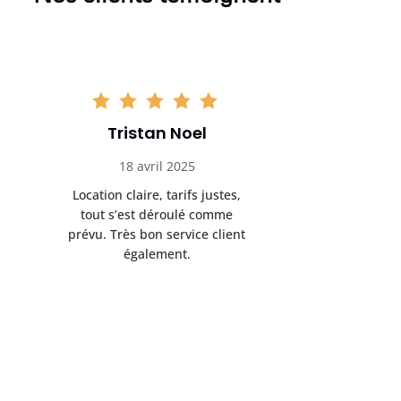
Tristan Noel
Chlo
18 avril 2025
30 
Location claire, tarifs justes,
Service au
tout s’est déroulé comme
été livrée p
prévu. Très bon service client
retrait s’e
également.
l’a