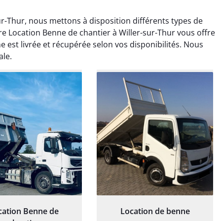
r-Thur, nous mettons à disposition différents types de
re Location Benne de chantier à Willer-sur-Thur vous offre
e est livrée et récupérée selon vos disponibilités. Nous
ale.
rélie Bonnet
Elisa Barreau
21 juin 2024
6 avril 2025
ice de terrassement
Parfait pour évacuer les
rdin à Var était
gravats de mon chantier.
ionnel. L'équipe a
Service rapide et efficace. Je
é de manière efficace
recommande sans
essionnelle, laissant
hésitation.
ardin impeccable et
our notre nouveau
et d'aménagement
paysager.
cation Benne de
Location de benne