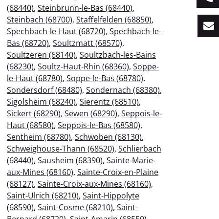
(68440)
,
Steinbrunn-le-Bas (68440)
,
Steinbach (68700)
,
Staffelfelden (68850)
,
Spechbach-le-Haut (68720)
,
Spechbach-le-
Bas (68720)
,
Soultzmatt (68570)
,
Soultzeren (68140)
,
Soultzbach-les-Bains
(68230)
,
Soultz-Haut-Rhin (68360)
,
Soppe-
le-Haut (68780)
,
Soppe-le-Bas (68780)
,
Sondersdorf (68480)
,
Sondernach (68380)
,
Sigolsheim (68240)
,
Sierentz (68510)
,
Sickert (68290)
,
Sewen (68290)
,
Seppois-le-
Haut (68580)
,
Seppois-le-Bas (68580)
,
Sentheim (68780)
,
Schwoben (68130)
,
Schweighouse-Thann (68520)
,
Schlierbach
(68440)
,
Sausheim (68390)
,
Sainte-Marie-
aux-Mines (68160)
,
Sainte-Croix-en-Plaine
(68127)
,
Sainte-Croix-aux-Mines (68160)
,
Saint-Ulrich (68210)
,
Saint-Hippolyte
(68590)
,
Saint-Cosme (68210)
,
Saint-
Bernard (68720)
,
Saint-Amarin (68550)
,