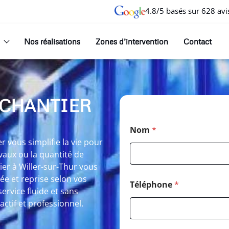
4.8/5 basés sur 628 avi
Nos réalisations
Zones d’intervention
Contact
 CHANTIER
Nom
*
r vous simplifie la vie pour
vaux ou la quantité de
er à Willer-sur-Thur vous
ée et reprise selon vos
Téléphone
*
service fluide et sans
ctif et professionnel.