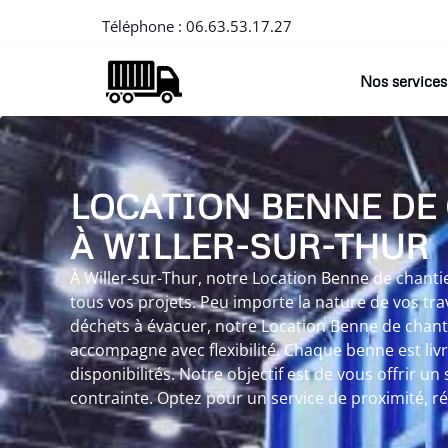
Téléphone :
06.63.53.17.27
Nos services
LOCATION BENNE DE
À WILLER-SUR-THUR
À Willer-sur-Thur, notre Location Benne de chantie
tous vos projets. Peu importe la nature de vos tra
déchets à évacuer, notre Location Benne de chanti
accompagne avec flexibilité. Chaque benne est livr
disponibilités. Notre objectif est de vous offrir un 
contrainte. Optez pour un service de proximité, réa