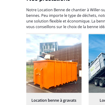
Notre Location Benne de chantier à Willer-su
bennes. Peu importe le type de déchets, not
une solution flexible et économique. La benn
vous conseillons sur le choix de la benne idé
Au
Le serv
ja
except
travaill
et prof
notre j
prêt p
proj
Location benne à gravats
Lo