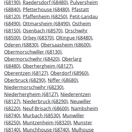
(68190)
,
Raedersdorf (68480)
,
Pulversheim
(68840)
,
Pfetterhouse (68480)
,
Pfastatt
(68120)
,
Pfaffenheim (68250)
,
Petit-Landau
(68490)
,
Ottmarsheim (68490)
,
Ostheim
(68150)
,
Osenbach (68570)
,
Orschwihr
(68500)
,
Orbey (68370)
,
Oltingue (68480)
,
Oderen (68830)
,
Obersaasheim (68600)
,
Obermorschwiller (68130)
,
Obermorschwihr (68420)
,
Oberlarg
(68480)
,
Oberhergheim (68127)
,
Oberentzen (68127)
,
Oberdorf (68960)
,
Oberbruck (68290)
,
Niffer (68680)
,
Niedermorschwihr (68230)
,
Niederhergheim (68127)
,
Niederentzen
(68127)
,
Niederbruck (68290)
,
Neuwiller
(68220)
,
Neuf-Brisach (68600)
,
Nambsheim
(68740)
,
Murbach (68530)
,
Munwiller
(68250)
,
Muntzenheim (68320)
,
Munster
(68140)
,
Munchhouse (68740)
,
Mulhouse