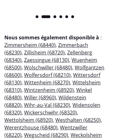
Nous sommes également disponible à
:
Zimmersheim (68440)
,
Zimmerbach
(68230)
,
Zillisheim (68720)
,
Zellenberg
(68340)
,
Zaessingue (68130)
,
Wuenheim
(68500)
,
Wolschwiller (68480)
,
Wolfgantzen
(68600)
,
Wolfersdorf (68210)
,
Wittersdorf
(68130)
,
Wittenheim (68270)
,
Wittelsheim
(68310)
,
Wintzenheim (68920)
,
Winkel
(68480)
,
Willer (68960)
,
Wildenstein
(68820)
,
Wihr-au-Val (68230)
,
Widensolen
(68320)
,
Wickerschwihr (68320)
,
Wettolsheim (68920)
,
Westhalten (68250)
,
Werentzhouse (68480)
,
Wentzwiller
(68220)
,
Wegscheid (68290)
,
Weckolsheim