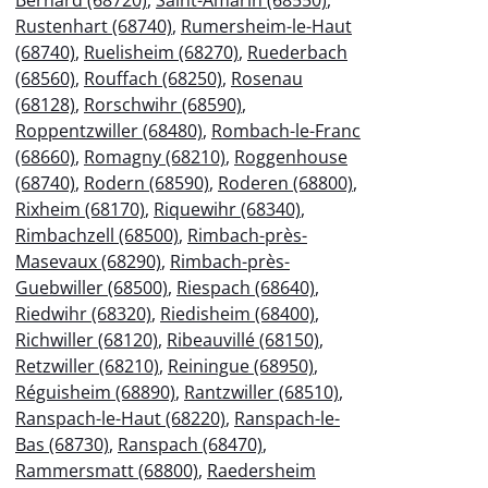
Rustenhart (68740)
,
Rumersheim-le-Haut
(68740)
,
Ruelisheim (68270)
,
Ruederbach
(68560)
,
Rouffach (68250)
,
Rosenau
(68128)
,
Rorschwihr (68590)
,
Roppentzwiller (68480)
,
Rombach-le-Franc
(68660)
,
Romagny (68210)
,
Roggenhouse
(68740)
,
Rodern (68590)
,
Roderen (68800)
,
Rixheim (68170)
,
Riquewihr (68340)
,
Rimbachzell (68500)
,
Rimbach-près-
Masevaux (68290)
,
Rimbach-près-
Guebwiller (68500)
,
Riespach (68640)
,
Riedwihr (68320)
,
Riedisheim (68400)
,
Richwiller (68120)
,
Ribeauvillé (68150)
,
Retzwiller (68210)
,
Reiningue (68950)
,
Réguisheim (68890)
,
Rantzwiller (68510)
,
Ranspach-le-Haut (68220)
,
Ranspach-le-
Bas (68730)
,
Ranspach (68470)
,
Rammersmatt (68800)
,
Raedersheim