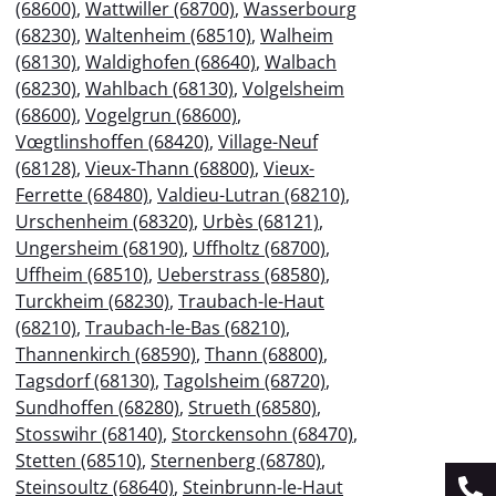
(68600)
,
Wattwiller (68700)
,
Wasserbourg
(68230)
,
Waltenheim (68510)
,
Walheim
(68130)
,
Waldighofen (68640)
,
Walbach
(68230)
,
Wahlbach (68130)
,
Volgelsheim
(68600)
,
Vogelgrun (68600)
,
Vœgtlinshoffen (68420)
,
Village-Neuf
(68128)
,
Vieux-Thann (68800)
,
Vieux-
Ferrette (68480)
,
Valdieu-Lutran (68210)
,
Urschenheim (68320)
,
Urbès (68121)
,
Ungersheim (68190)
,
Uffholtz (68700)
,
Uffheim (68510)
,
Ueberstrass (68580)
,
Turckheim (68230)
,
Traubach-le-Haut
(68210)
,
Traubach-le-Bas (68210)
,
Thannenkirch (68590)
,
Thann (68800)
,
Tagsdorf (68130)
,
Tagolsheim (68720)
,
Sundhoffen (68280)
,
Strueth (68580)
,
Stosswihr (68140)
,
Storckensohn (68470)
,
Stetten (68510)
,
Sternenberg (68780)
,
Steinsoultz (68640)
,
Steinbrunn-le-Haut