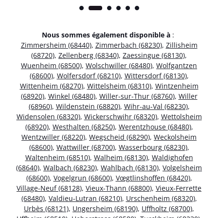
Nous sommes également disponible à
:
Zimmersheim (68440)
,
Zimmerbach (68230)
,
Zillisheim
(68720)
,
Zellenberg (68340)
,
Zaessingue (68130)
,
Wuenheim (68500)
,
Wolschwiller (68480)
,
Wolfgantzen
(68600)
,
Wolfersdorf (68210)
,
Wittersdorf (68130)
,
Wittenheim (68270)
,
Wittelsheim (68310)
,
Wintzenheim
(68920)
,
Winkel (68480)
,
Willer-sur-Thur (68760)
,
Willer
(68960)
,
Wildenstein (68820)
,
Wihr-au-Val (68230)
,
Widensolen (68320)
,
Wickerschwihr (68320)
,
Wettolsheim
(68920)
,
Westhalten (68250)
,
Werentzhouse (68480)
,
Wentzwiller (68220)
,
Wegscheid (68290)
,
Weckolsheim
(68600)
,
Wattwiller (68700)
,
Wasserbourg (68230)
,
Waltenheim (68510)
,
Walheim (68130)
,
Waldighofen
(68640)
,
Walbach (68230)
,
Wahlbach (68130)
,
Volgelsheim
(68600)
,
Vogelgrun (68600)
,
Vœgtlinshoffen (68420)
,
Village-Neuf (68128)
,
Vieux-Thann (68800)
,
Vieux-Ferrette
(68480)
,
Valdieu-Lutran (68210)
,
Urschenheim (68320)
,
Urbès (68121)
,
Ungersheim (68190)
,
Uffholtz (68700)
,