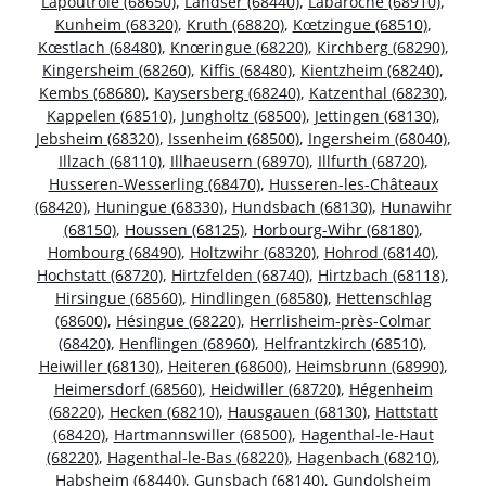
Lapoutroie (68650)
,
Landser (68440)
,
Labaroche (68910)
,
Kunheim (68320)
,
Kruth (68820)
,
Kœtzingue (68510)
,
Kœstlach (68480)
,
Knœringue (68220)
,
Kirchberg (68290)
,
Kingersheim (68260)
,
Kiffis (68480)
,
Kientzheim (68240)
,
Kembs (68680)
,
Kaysersberg (68240)
,
Katzenthal (68230)
,
Kappelen (68510)
,
Jungholtz (68500)
,
Jettingen (68130)
,
Jebsheim (68320)
,
Issenheim (68500)
,
Ingersheim (68040)
,
Illzach (68110)
,
Illhaeusern (68970)
,
Illfurth (68720)
,
Husseren-Wesserling (68470)
,
Husseren-les-Châteaux
(68420)
,
Huningue (68330)
,
Hundsbach (68130)
,
Hunawihr
(68150)
,
Houssen (68125)
,
Horbourg-Wihr (68180)
,
Hombourg (68490)
,
Holtzwihr (68320)
,
Hohrod (68140)
,
Hochstatt (68720)
,
Hirtzfelden (68740)
,
Hirtzbach (68118)
,
Hirsingue (68560)
,
Hindlingen (68580)
,
Hettenschlag
(68600)
,
Hésingue (68220)
,
Herrlisheim-près-Colmar
(68420)
,
Henflingen (68960)
,
Helfrantzkirch (68510)
,
Heiwiller (68130)
,
Heiteren (68600)
,
Heimsbrunn (68990)
,
Heimersdorf (68560)
,
Heidwiller (68720)
,
Hégenheim
(68220)
,
Hecken (68210)
,
Hausgauen (68130)
,
Hattstatt
(68420)
,
Hartmannswiller (68500)
,
Hagenthal-le-Haut
(68220)
,
Hagenthal-le-Bas (68220)
,
Hagenbach (68210)
,
Habsheim (68440)
,
Gunsbach (68140)
,
Gundolsheim