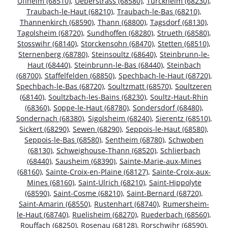
Uffheim (68510)
,
Ueberstrass (68580)
,
Turckheim (68230)
,
Traubach-le-Haut (68210)
,
Traubach-le-Bas (68210)
,
Thannenkirch (68590)
,
Thann (68800)
,
Tagsdorf (68130)
,
Tagolsheim (68720)
,
Sundhoffen (68280)
,
Strueth (68580)
,
Stosswihr (68140)
,
Storckensohn (68470)
,
Stetten (68510)
,
Sternenberg (68780)
,
Steinsoultz (68640)
,
Steinbrunn-le-
Haut (68440)
,
Steinbrunn-le-Bas (68440)
,
Steinbach
(68700)
,
Staffelfelden (68850)
,
Spechbach-le-Haut (68720)
,
Spechbach-le-Bas (68720)
,
Soultzmatt (68570)
,
Soultzeren
(68140)
,
Soultzbach-les-Bains (68230)
,
Soultz-Haut-Rhin
(68360)
,
Soppe-le-Haut (68780)
,
Sondersdorf (68480)
,
Sondernach (68380)
,
Sigolsheim (68240)
,
Sierentz (68510)
,
Sickert (68290)
,
Sewen (68290)
,
Seppois-le-Haut (68580)
,
Seppois-le-Bas (68580)
,
Sentheim (68780)
,
Schwoben
(68130)
,
Schweighouse-Thann (68520)
,
Schlierbach
(68440)
,
Sausheim (68390)
,
Sainte-Marie-aux-Mines
(68160)
,
Sainte-Croix-en-Plaine (68127)
,
Sainte-Croix-aux-
Mines (68160)
,
Saint-Ulrich (68210)
,
Saint-Hippolyte
(68590)
,
Saint-Cosme (68210)
,
Saint-Bernard (68720)
,
Saint-Amarin (68550)
,
Rustenhart (68740)
,
Rumersheim-
le-Haut (68740)
,
Ruelisheim (68270)
,
Ruederbach (68560)
,
Rouffach (68250)
,
Rosenau (68128)
,
Rorschwihr (68590)
,