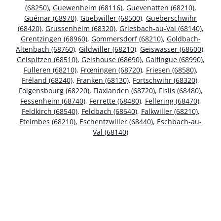
(68250)
,
Guewenheim (68116)
,
Guevenatten (68210)
,
Guémar (68970)
,
Guebwiller (68500)
,
Gueberschwihr
(68420)
,
Grussenheim (68320)
,
Griesbach-au-Val (68140)
,
Grentzingen (68960)
,
Gommersdorf (68210)
,
Goldbach-
Altenbach (68760)
,
Gildwiller (68210)
,
Geiswasser (68600)
,
Geispitzen (68510)
,
Geishouse (68690)
,
Galfingue (68990)
,
Fulleren (68210)
,
Frœningen (68720)
,
Friesen (68580)
,
Fréland (68240)
,
Franken (68130)
,
Fortschwihr (68320)
,
Folgensbourg (68220)
,
Flaxlanden (68720)
,
Fislis (68480)
,
Fessenheim (68740)
,
Ferrette (68480)
,
Fellering (68470)
,
Feldkirch (68540)
,
Feldbach (68640)
,
Falkwiller (68210)
,
Eteimbes (68210)
,
Eschentzwiller (68440)
,
Eschbach-au-
Val (68140)