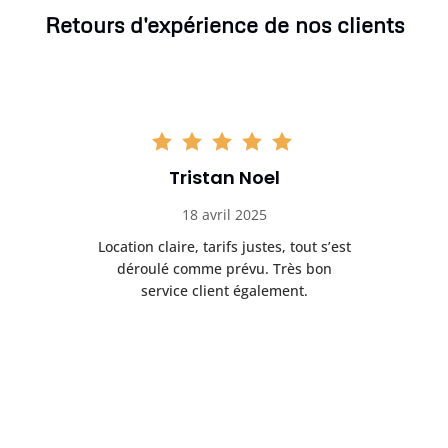
Retours d'expérience de nos clients
Tristan Noel
18 avril 2025
 de
Location claire, tarifs justes, tout s’est
Se
t
déroulé comme prévu. Très bon
pile
service client également.