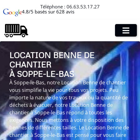
Téléphone :
06.63.53.17.27
4.8/5 basés sur 628 avis
LOCATION BENNE DE
CHANTIER
À SOPPE-LE-BAS
À Soppe-le-Bas, notre Location Benne de chantier
vous simplifie la vie pour tous vos projets. Peu
importe la nature de vos travaux ou la quantité de
déchets à évacuer, notre Location Benne de
chantier à Soppe-le-Bas répond à toutes les
exigences. Nous mettons à votre disposition des
bennes de différentes tailles. Le Location Benne de
chantier à Soppe-le-Bas est pensé pour vous faire