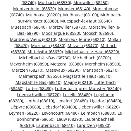
(68740)
,
Murbach (68530)
,
Munwiller (68250)
,
Muntzenheim (68320)
,
Munster (68140)
,
Munchhouse
(68740)
,
Mulhouse (68200)
,
Mulhouse (68100)
,
Muhlbach-
sur-Munster (68380)
,
Muespach-le-Haut (68640)
,
Muespach (68640)
,
Mortzwiller (68780)
,
Morschwiller-le-
Bas (68790)
,
Mooslargue (68580)
,
Moosch (68690)
,
Montreux-Vieux (68210)
,
Montreux-Jeune (68210)
,
Mollau
(68470)
,
Mœrnach (68480)
,
Mitzach (68470)
,
Mittlach
(68380)
,
Mittelwihr (68630)
,
Michelbach-le-Haut (68220)
,
Michelbach-le-Bas (68730)
,
Michelbach (68700)
,
Meyenheim (68890)
,
Metzeral (68380)
,
Merxheim (68500)
,
Mertzen (68210)
,
Masevaux (68290)
,
Manspach (68210)
,
Malmerspach (68550)
,
Magstatt-le-Haut (68510)
,
Magstatt-le-Bas (68510)
,
Magny (68210)
,
Lutterbach
(68460)
,
Lutter (68480)
,
Luttenbach-près-Munster (68140)
,
Luemschwiller (68720)
,
Lucelle (68480)
,
Logelheim
(68280)
,
Linthal (68610)
,
Linsdorf (68480)
,
Ligsdorf (68480)
,
Lièpvre (68660)
,
Liebsdorf (68480)
,
Liebenswiller (68220)
,
Leymen (68220)
,
Levoncourt (68480)
,
Leimbach (68800)
,
Le
Bonhomme (68650)
,
Lauw (68290)
,
Lautenbachzell
(68610)
,
Lautenbach (68610)
,
Largitzen (68580)
,