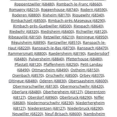
Roppentzwiller (68480)
,
Rombach-le-Franc (68660)
,
Romagny (68210)
,
Roggenhouse (68740)
,
Rodern (68590)
,
Roderen (68800)
,
Rixheim (68170)
,
Riquewihr (68340)
,
Rimbachzell (68500)
,
Rimbach-près-Masevaux (68290)
,
Rimbach-près-Guebwiller (68500)
,
Riespach (68640)
,
Riedwihr (68320)
,
Riedisheim (68400)
,
Richwiller (68120)
,
Ribeauvillé (68150)
,
Retzwiller (68210)
,
Reiningue (68950)
,
Réguisheim (68890)
,
Rantzwiller (68510)
,
Ranspach-le-
Haut (68220)
,
Ranspach-le-Bas (68730)
,
Ranspach (68470)
,
Rammersmatt (68800)
,
Raedersheim (68190)
,
Raedersdorf
(68480)
,
Pulversheim (68840)
,
Pfetterhouse (68480)
,
Pfastatt (68120)
,
Pfaffenheim (68250)
,
Petit-Landau
(68490)
,
Ottmarsheim (68490)
,
Ostheim (68150)
,
Osenbach (68570)
,
Orschwihr (68500)
,
Orbey (68370)
,
Oltingue (68480)
,
Oderen (68830)
,
Obersaasheim (68600)
,
Obermorschwiller (68130)
,
Obermorschwihr (68420)
,
Oberlarg (68480)
,
Oberhergheim (68127)
,
Oberentzen
(68127)
,
Oberdorf (68960)
,
Oberbruck (68290)
,
Niffer
(68680)
,
Niedermorschwihr (68230)
,
Niederhergheim
(68127)
,
Niederentzen (68127)
,
Niederbruck (68290)
,
Neuwiller (68220)
,
Neuf-Brisach (68600)
,
Nambsheim