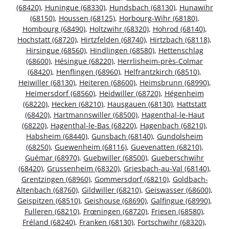
(68420)
,
Huningue (68330)
,
Hundsbach (68130)
,
Hunawihr
(68150)
,
Houssen (68125)
,
Horbourg-Wihr (68180)
,
Hombourg (68490)
,
Holtzwihr (68320)
,
Hohrod (68140)
,
Hochstatt (68720)
,
Hirtzfelden (68740)
,
Hirtzbach (68118)
,
Hirsingue (68560)
,
Hindlingen (68580)
,
Hettenschlag
(68600)
,
Hésingue (68220)
,
Herrlisheim-près-Colmar
(68420)
,
Henflingen (68960)
,
Helfrantzkirch (68510)
,
Heiwiller (68130)
,
Heiteren (68600)
,
Heimsbrunn (68990)
,
Heimersdorf (68560)
,
Heidwiller (68720)
,
Hégenheim
(68220)
,
Hecken (68210)
,
Hausgauen (68130)
,
Hattstatt
(68420)
,
Hartmannswiller (68500)
,
Hagenthal-le-Haut
(68220)
,
Hagenthal-le-Bas (68220)
,
Hagenbach (68210)
,
Habsheim (68440)
,
Gunsbach (68140)
,
Gundolsheim
(68250)
,
Guewenheim (68116)
,
Guevenatten (68210)
,
Guémar (68970)
,
Guebwiller (68500)
,
Gueberschwihr
(68420)
,
Grussenheim (68320)
,
Griesbach-au-Val (68140)
,
Grentzingen (68960)
,
Gommersdorf (68210)
,
Goldbach-
Altenbach (68760)
,
Gildwiller (68210)
,
Geiswasser (68600)
,
Geispitzen (68510)
,
Geishouse (68690)
,
Galfingue (68990)
,
Fulleren (68210)
,
Frœningen (68720)
,
Friesen (68580)
,
Fréland (68240)
,
Franken (68130)
,
Fortschwihr (68320)
,