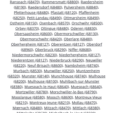
Ranspach (68470)
,
Rammersmatt (68800)
,
Raedersheim
(68190)
,
Raedersdorf (68480)
,
Pulversheim (68840)
,
Pfetterhouse (68480)
,
Pfastatt (68120)
,
Pfaffenheim
(68250)
,
Petit-Landau (68490)
,
Ottmarsheim (68490)
,
Ostheim (68150)
,
Osenbach (68570)
,
Orschwihr (68500)
,
Orbey (68370)
,
Oltingue (68480)
,
Oderen (68830)
,
Obersaasheim (68600)
,
Obermorschwiller (68130)
,
Obermorschwihr (68420)
,
Oberlarg (68480)
,
Oberhergheim (68127)
,
Oberentzen (68127)
,
Oberdorf
(68960)
,
Oberbruck (68290)
,
Niffer (68680)
,
Niedermorschwihr (68230)
,
Niederhergheim (68127)
,
Niederentzen (68127)
,
Niederbruck (68290)
,
Neuwiller
(68220)
,
Neuf-Brisach (68600)
,
Nambsheim (68740)
,
Murbach (68530)
,
Munwiller (68250)
,
Muntzenheim
(68320)
,
Munster (68140)
,
Munchhouse (68740)
,
Mulhouse
(68200)
,
Mulhouse (68100)
,
Muhlbach-sur-Munster
(68380)
,
Muespach-le-Haut (68640)
,
Muespach (68640)
,
Mortzwiller (68780)
,
Morschwiller-le-Bas (68790)
,
Mooslargue (68580)
,
Moosch (68690)
,
Montreux-Vieux
(68210)
,
Montreux-Jeune (68210)
,
Mollau (68470)
,
Mœrnach (68480)
,
Mitzach (68470)
,
Mittlach (68380)
,