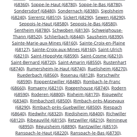
(68360)
,
Soppe-le-Haut (68780)
,
Soppe-le-Bas (68780)
,
Sondersdorf (68480)
,
Sondernach (68380)
,
Sigolsheim
(68240)
,
Sierentz (68510)
,
Sickert (68290)
,
Sewen (68290)
,
Seppois-le-Haut (68580)
,
Seppois-le-Bas (68580)
,
Sentheim (68780)
,
Schwoben (68130)
,
Schweighouse-
Thann (68520)
,
Schlierbach (68440)
,
Sausheim (68390)
,
Sainte-Marie-aux-Mines (68160)
,
Sainte-Croix-en-Plaine
(68127)
,
Sainte-Croix-aux-Mines (68160)
,
Saint-Ulrich
(68210)
,
Saint-Hippolyte (68590)
,
Saint-Cosme (68210)
,
Saint-Bernard (68720)
,
Saint-Amarin (68550)
,
Rustenhart
(68740)
,
Rumersheim-le-Haut (68740)
,
Ruelisheim (68270)
,
Ruederbach (68560)
,
Rosenau (68128)
,
Rorschwihr
(68590)
,
Roppentzwiller (68480)
,
Rombach-le-Franc
(68660)
,
Romagny (68210)
,
Roggenhouse (68740)
,
Rodern
(68590)
,
Roderen (68800)
,
Rixheim (68170)
,
Riquewihr
(68340)
,
Rimbachzell (68500)
,
Rimbach-près-Masevaux
(68290)
,
Rimbach-près-Guebwiller (68500)
,
Riespach
(68640)
,
Riedwihr (68320)
,
Riedisheim (68400)
,
Richwiller
(68120)
,
Ribeauvillé (68150)
,
Retzwiller (68210)
,
Reiningue
(68950)
,
Réguisheim (68890)
,
Rantzwiller (68510)
,
Ranspach-le-Haut (68220)
,
Ranspach-le-Bas (68730)
,