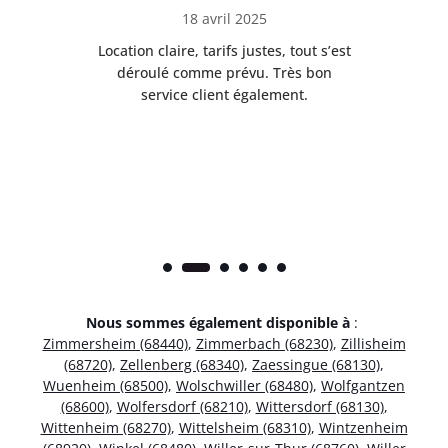
18 avril 2025
 de
Location claire, tarifs justes, tout s’est
Se
t
déroulé comme prévu. Très bon
pile
service client également.
Nous sommes également disponible à
:
Zimmersheim (68440)
,
Zimmerbach (68230)
,
Zillisheim
(68720)
,
Zellenberg (68340)
,
Zaessingue (68130)
,
Wuenheim (68500)
,
Wolschwiller (68480)
,
Wolfgantzen
(68600)
,
Wolfersdorf (68210)
,
Wittersdorf (68130)
,
Wittenheim (68270)
,
Wittelsheim (68310)
,
Wintzenheim