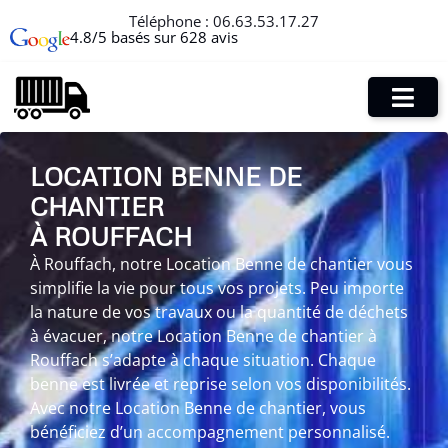
Téléphone :
06.63.53.17.27
4.8/5 basés sur 628 avis
LOCATION BENNE DE
CHANTIER
À ROUFFACH
À Rouffach, notre Location Benne de chantier vous
simplifie la vie pour tous vos projets. Peu importe
la nature de vos travaux ou la quantité de déchets
à évacuer, notre Location Benne de chantier à
Rouffach s’adapte à chaque situation. Chaque
benne est livrée et reprise selon vos disponibilités.
Avec notre Location Benne de chantier, vous
bénéficiez d’un accompagnement personnalisé.