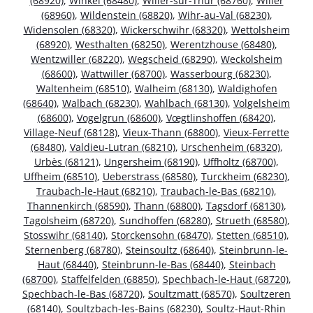
(68920)
,
Winkel (68480)
,
Willer-sur-Thur (68760)
,
Willer
(68960)
,
Wildenstein (68820)
,
Wihr-au-Val (68230)
,
Widensolen (68320)
,
Wickerschwihr (68320)
,
Wettolsheim
(68920)
,
Westhalten (68250)
,
Werentzhouse (68480)
,
Wentzwiller (68220)
,
Wegscheid (68290)
,
Weckolsheim
(68600)
,
Wattwiller (68700)
,
Wasserbourg (68230)
,
Waltenheim (68510)
,
Walheim (68130)
,
Waldighofen
(68640)
,
Walbach (68230)
,
Wahlbach (68130)
,
Volgelsheim
(68600)
,
Vogelgrun (68600)
,
Vœgtlinshoffen (68420)
,
Village-Neuf (68128)
,
Vieux-Thann (68800)
,
Vieux-Ferrette
(68480)
,
Valdieu-Lutran (68210)
,
Urschenheim (68320)
,
Urbès (68121)
,
Ungersheim (68190)
,
Uffholtz (68700)
,
Uffheim (68510)
,
Ueberstrass (68580)
,
Turckheim (68230)
,
Traubach-le-Haut (68210)
,
Traubach-le-Bas (68210)
,
Thannenkirch (68590)
,
Thann (68800)
,
Tagsdorf (68130)
,
Tagolsheim (68720)
,
Sundhoffen (68280)
,
Strueth (68580)
,
Stosswihr (68140)
,
Storckensohn (68470)
,
Stetten (68510)
,
Sternenberg (68780)
,
Steinsoultz (68640)
,
Steinbrunn-le-
Haut (68440)
,
Steinbrunn-le-Bas (68440)
,
Steinbach
(68700)
,
Staffelfelden (68850)
,
Spechbach-le-Haut (68720)
,
Spechbach-le-Bas (68720)
,
Soultzmatt (68570)
,
Soultzeren
(68140)
,
Soultzbach-les-Bains (68230)
,
Soultz-Haut-Rhin