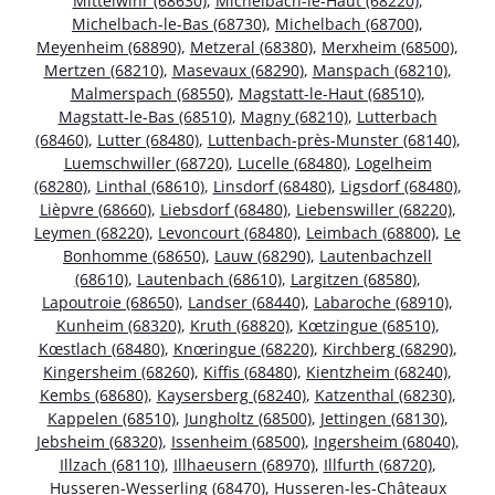
Mittelwihr (68630)
,
Michelbach-le-Haut (68220)
,
Michelbach-le-Bas (68730)
,
Michelbach (68700)
,
Meyenheim (68890)
,
Metzeral (68380)
,
Merxheim (68500)
,
Mertzen (68210)
,
Masevaux (68290)
,
Manspach (68210)
,
Malmerspach (68550)
,
Magstatt-le-Haut (68510)
,
Magstatt-le-Bas (68510)
,
Magny (68210)
,
Lutterbach
(68460)
,
Lutter (68480)
,
Luttenbach-près-Munster (68140)
,
Luemschwiller (68720)
,
Lucelle (68480)
,
Logelheim
(68280)
,
Linthal (68610)
,
Linsdorf (68480)
,
Ligsdorf (68480)
,
Lièpvre (68660)
,
Liebsdorf (68480)
,
Liebenswiller (68220)
,
Leymen (68220)
,
Levoncourt (68480)
,
Leimbach (68800)
,
Le
Bonhomme (68650)
,
Lauw (68290)
,
Lautenbachzell
(68610)
,
Lautenbach (68610)
,
Largitzen (68580)
,
Lapoutroie (68650)
,
Landser (68440)
,
Labaroche (68910)
,
Kunheim (68320)
,
Kruth (68820)
,
Kœtzingue (68510)
,
Kœstlach (68480)
,
Knœringue (68220)
,
Kirchberg (68290)
,
Kingersheim (68260)
,
Kiffis (68480)
,
Kientzheim (68240)
,
Kembs (68680)
,
Kaysersberg (68240)
,
Katzenthal (68230)
,
Kappelen (68510)
,
Jungholtz (68500)
,
Jettingen (68130)
,
Jebsheim (68320)
,
Issenheim (68500)
,
Ingersheim (68040)
,
Illzach (68110)
,
Illhaeusern (68970)
,
Illfurth (68720)
,
Husseren-Wesserling (68470)
,
Husseren-les-Châteaux