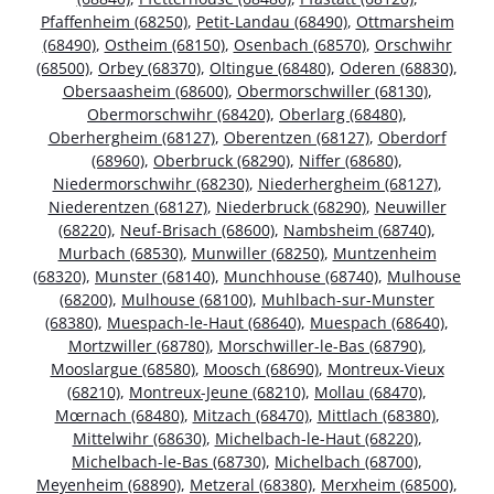
Pfaffenheim (68250)
,
Petit-Landau (68490)
,
Ottmarsheim
(68490)
,
Ostheim (68150)
,
Osenbach (68570)
,
Orschwihr
(68500)
,
Orbey (68370)
,
Oltingue (68480)
,
Oderen (68830)
,
Obersaasheim (68600)
,
Obermorschwiller (68130)
,
Obermorschwihr (68420)
,
Oberlarg (68480)
,
Oberhergheim (68127)
,
Oberentzen (68127)
,
Oberdorf
(68960)
,
Oberbruck (68290)
,
Niffer (68680)
,
Niedermorschwihr (68230)
,
Niederhergheim (68127)
,
Niederentzen (68127)
,
Niederbruck (68290)
,
Neuwiller
(68220)
,
Neuf-Brisach (68600)
,
Nambsheim (68740)
,
Murbach (68530)
,
Munwiller (68250)
,
Muntzenheim
(68320)
,
Munster (68140)
,
Munchhouse (68740)
,
Mulhouse
(68200)
,
Mulhouse (68100)
,
Muhlbach-sur-Munster
(68380)
,
Muespach-le-Haut (68640)
,
Muespach (68640)
,
Mortzwiller (68780)
,
Morschwiller-le-Bas (68790)
,
Mooslargue (68580)
,
Moosch (68690)
,
Montreux-Vieux
(68210)
,
Montreux-Jeune (68210)
,
Mollau (68470)
,
Mœrnach (68480)
,
Mitzach (68470)
,
Mittlach (68380)
,
Mittelwihr (68630)
,
Michelbach-le-Haut (68220)
,
Michelbach-le-Bas (68730)
,
Michelbach (68700)
,
Meyenheim (68890)
,
Metzeral (68380)
,
Merxheim (68500)
,