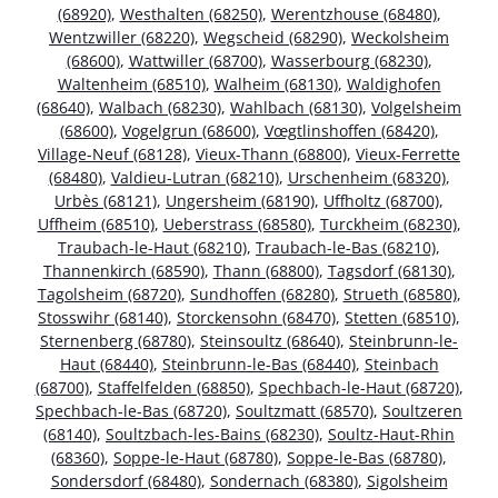
(68920)
,
Westhalten (68250)
,
Werentzhouse (68480)
,
Wentzwiller (68220)
,
Wegscheid (68290)
,
Weckolsheim
(68600)
,
Wattwiller (68700)
,
Wasserbourg (68230)
,
Waltenheim (68510)
,
Walheim (68130)
,
Waldighofen
(68640)
,
Walbach (68230)
,
Wahlbach (68130)
,
Volgelsheim
(68600)
,
Vogelgrun (68600)
,
Vœgtlinshoffen (68420)
,
Village-Neuf (68128)
,
Vieux-Thann (68800)
,
Vieux-Ferrette
(68480)
,
Valdieu-Lutran (68210)
,
Urschenheim (68320)
,
Urbès (68121)
,
Ungersheim (68190)
,
Uffholtz (68700)
,
Uffheim (68510)
,
Ueberstrass (68580)
,
Turckheim (68230)
,
Traubach-le-Haut (68210)
,
Traubach-le-Bas (68210)
,
Thannenkirch (68590)
,
Thann (68800)
,
Tagsdorf (68130)
,
Tagolsheim (68720)
,
Sundhoffen (68280)
,
Strueth (68580)
,
Stosswihr (68140)
,
Storckensohn (68470)
,
Stetten (68510)
,
Sternenberg (68780)
,
Steinsoultz (68640)
,
Steinbrunn-le-
Haut (68440)
,
Steinbrunn-le-Bas (68440)
,
Steinbach
(68700)
,
Staffelfelden (68850)
,
Spechbach-le-Haut (68720)
,
Spechbach-le-Bas (68720)
,
Soultzmatt (68570)
,
Soultzeren
(68140)
,
Soultzbach-les-Bains (68230)
,
Soultz-Haut-Rhin
(68360)
,
Soppe-le-Haut (68780)
,
Soppe-le-Bas (68780)
,
Sondersdorf (68480)
,
Sondernach (68380)
,
Sigolsheim