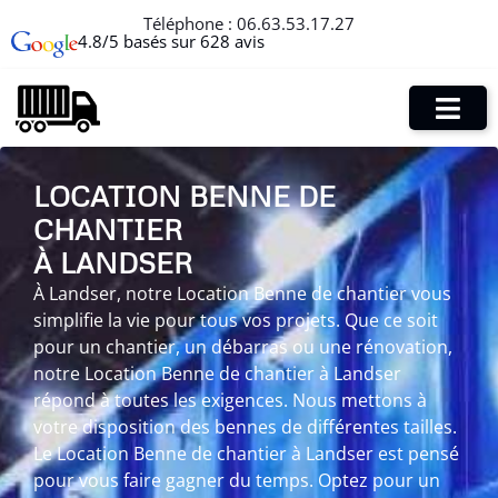
Téléphone :
06.63.53.17.27
4.8/5 basés sur 628 avis
LOCATION BENNE DE
CHANTIER
À LANDSER
À Landser, notre Location Benne de chantier vous
simplifie la vie pour tous vos projets. Que ce soit
pour un chantier, un débarras ou une rénovation,
notre Location Benne de chantier à Landser
répond à toutes les exigences. Nous mettons à
votre disposition des bennes de différentes tailles.
Le Location Benne de chantier à Landser est pensé
pour vous faire gagner du temps. Optez pour un