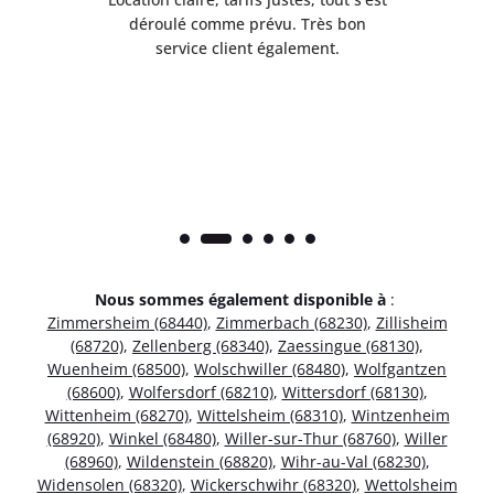
t
déroulé comme prévu. Très bon
pile
service client également.
Nous sommes également disponible à
:
Zimmersheim (68440)
,
Zimmerbach (68230)
,
Zillisheim
(68720)
,
Zellenberg (68340)
,
Zaessingue (68130)
,
Wuenheim (68500)
,
Wolschwiller (68480)
,
Wolfgantzen
(68600)
,
Wolfersdorf (68210)
,
Wittersdorf (68130)
,
Wittenheim (68270)
,
Wittelsheim (68310)
,
Wintzenheim
(68920)
,
Winkel (68480)
,
Willer-sur-Thur (68760)
,
Willer
(68960)
,
Wildenstein (68820)
,
Wihr-au-Val (68230)
,
Widensolen (68320)
,
Wickerschwihr (68320)
,
Wettolsheim