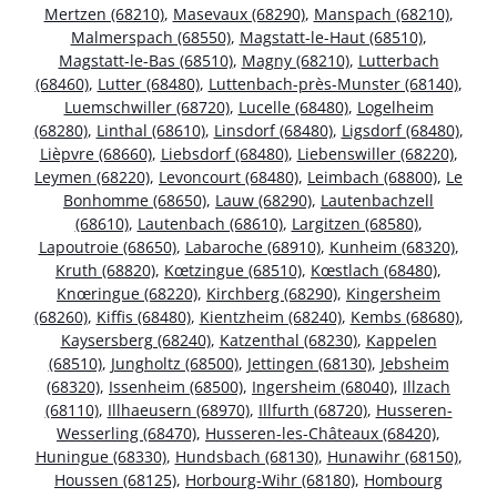
Mertzen (68210)
,
Masevaux (68290)
,
Manspach (68210)
,
Malmerspach (68550)
,
Magstatt-le-Haut (68510)
,
Magstatt-le-Bas (68510)
,
Magny (68210)
,
Lutterbach
(68460)
,
Lutter (68480)
,
Luttenbach-près-Munster (68140)
,
Luemschwiller (68720)
,
Lucelle (68480)
,
Logelheim
(68280)
,
Linthal (68610)
,
Linsdorf (68480)
,
Ligsdorf (68480)
,
Lièpvre (68660)
,
Liebsdorf (68480)
,
Liebenswiller (68220)
,
Leymen (68220)
,
Levoncourt (68480)
,
Leimbach (68800)
,
Le
Bonhomme (68650)
,
Lauw (68290)
,
Lautenbachzell
(68610)
,
Lautenbach (68610)
,
Largitzen (68580)
,
Lapoutroie (68650)
,
Labaroche (68910)
,
Kunheim (68320)
,
Kruth (68820)
,
Kœtzingue (68510)
,
Kœstlach (68480)
,
Knœringue (68220)
,
Kirchberg (68290)
,
Kingersheim
(68260)
,
Kiffis (68480)
,
Kientzheim (68240)
,
Kembs (68680)
,
Kaysersberg (68240)
,
Katzenthal (68230)
,
Kappelen
(68510)
,
Jungholtz (68500)
,
Jettingen (68130)
,
Jebsheim
(68320)
,
Issenheim (68500)
,
Ingersheim (68040)
,
Illzach
(68110)
,
Illhaeusern (68970)
,
Illfurth (68720)
,
Husseren-
Wesserling (68470)
,
Husseren-les-Châteaux (68420)
,
Huningue (68330)
,
Hundsbach (68130)
,
Hunawihr (68150)
,
Houssen (68125)
,
Horbourg-Wihr (68180)
,
Hombourg