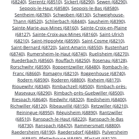
(68240)
,
Sierentz (68510)
,
Sickert (68290)
,
Sewen (68290)
,
Seppois-le-Haut (68580)
,
Seppois-le-Bas (68580)
,
Sentheim (68780)
,
Schwoben (68130)
,
Schweighouse-
Thann (68520)
,
Schlierbach (68440)
,
Sausheim (68390)
,
Sainte-Marie-aux-Mines (68160)
,
Sainte-Croix-en-Plaine
(68127)
,
Sainte-Croix-aux-Mines (68160)
,
Saint-Ulrich
(68210)
,
Saint-Hippolyte (68590)
,
Saint-Cosme (68210)
,
Saint-Bernard (68720)
,
Saint-Amarin (68550)
,
Rustenhart
(68740)
,
Rumersheim-le-Haut (68740)
,
Ruelisheim (68270)
,
Ruederbach (68560)
,
Rouffach (68250)
,
Rosenau (68128)
,
Rorschwihr (68590)
,
Roppentzwiller (68480)
,
Rombach-le-
Franc (68660)
,
Romagny (68210)
,
Roggenhouse (68740)
,
Rodern (68590)
,
Roderen (68800)
,
Rixheim (68170)
,
Riquewihr (68340)
,
Rimbachzell (68500)
,
Rimbach-près-
Masevaux (68290)
,
Rimbach-près-Guebwiller (68500)
,
Riespach (68640)
,
Riedwihr (68320)
,
Riedisheim (68400)
,
Richwiller (68120)
,
Ribeauvillé (68150)
,
Retzwiller (68210)
,
Reiningue (68950)
,
Réguisheim (68890)
,
Rantzwiller
(68510)
,
Ranspach-le-Haut (68220)
,
Ranspach-le-Bas
(68730)
,
Ranspach (68470)
,
Rammersmatt (68800)
,
Raedersheim (68190)
,
Raedersdorf (68480)
,
Pulversheim
(68840)
,
Pfetterhouse (68480)
,
Pfastatt (68120)
,