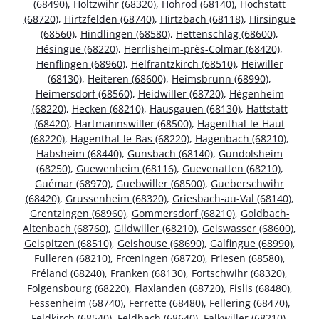
(68490)
,
Holtzwihr (68320)
,
Hohrod (68140)
,
Hochstatt
(68720)
,
Hirtzfelden (68740)
,
Hirtzbach (68118)
,
Hirsingue
(68560)
,
Hindlingen (68580)
,
Hettenschlag (68600)
,
Hésingue (68220)
,
Herrlisheim-près-Colmar (68420)
,
Henflingen (68960)
,
Helfrantzkirch (68510)
,
Heiwiller
(68130)
,
Heiteren (68600)
,
Heimsbrunn (68990)
,
Heimersdorf (68560)
,
Heidwiller (68720)
,
Hégenheim
(68220)
,
Hecken (68210)
,
Hausgauen (68130)
,
Hattstatt
(68420)
,
Hartmannswiller (68500)
,
Hagenthal-le-Haut
(68220)
,
Hagenthal-le-Bas (68220)
,
Hagenbach (68210)
,
Habsheim (68440)
,
Gunsbach (68140)
,
Gundolsheim
(68250)
,
Guewenheim (68116)
,
Guevenatten (68210)
,
Guémar (68970)
,
Guebwiller (68500)
,
Gueberschwihr
(68420)
,
Grussenheim (68320)
,
Griesbach-au-Val (68140)
,
Grentzingen (68960)
,
Gommersdorf (68210)
,
Goldbach-
Altenbach (68760)
,
Gildwiller (68210)
,
Geiswasser (68600)
,
Geispitzen (68510)
,
Geishouse (68690)
,
Galfingue (68990)
,
Fulleren (68210)
,
Frœningen (68720)
,
Friesen (68580)
,
Fréland (68240)
,
Franken (68130)
,
Fortschwihr (68320)
,
Folgensbourg (68220)
,
Flaxlanden (68720)
,
Fislis (68480)
,
Fessenheim (68740)
,
Ferrette (68480)
,
Fellering (68470)
,
Feldkirch (68540)
,
Feldbach (68640)
,
Falkwiller (68210)
,