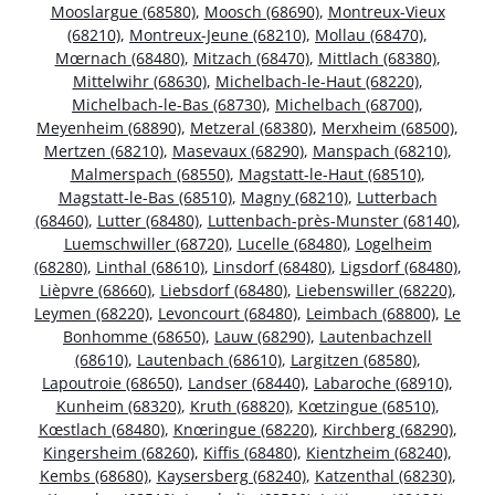
Mooslargue (68580)
,
Moosch (68690)
,
Montreux-Vieux
(68210)
,
Montreux-Jeune (68210)
,
Mollau (68470)
,
Mœrnach (68480)
,
Mitzach (68470)
,
Mittlach (68380)
,
Mittelwihr (68630)
,
Michelbach-le-Haut (68220)
,
Michelbach-le-Bas (68730)
,
Michelbach (68700)
,
Meyenheim (68890)
,
Metzeral (68380)
,
Merxheim (68500)
,
Mertzen (68210)
,
Masevaux (68290)
,
Manspach (68210)
,
Malmerspach (68550)
,
Magstatt-le-Haut (68510)
,
Magstatt-le-Bas (68510)
,
Magny (68210)
,
Lutterbach
(68460)
,
Lutter (68480)
,
Luttenbach-près-Munster (68140)
,
Luemschwiller (68720)
,
Lucelle (68480)
,
Logelheim
(68280)
,
Linthal (68610)
,
Linsdorf (68480)
,
Ligsdorf (68480)
,
Lièpvre (68660)
,
Liebsdorf (68480)
,
Liebenswiller (68220)
,
Leymen (68220)
,
Levoncourt (68480)
,
Leimbach (68800)
,
Le
Bonhomme (68650)
,
Lauw (68290)
,
Lautenbachzell
(68610)
,
Lautenbach (68610)
,
Largitzen (68580)
,
Lapoutroie (68650)
,
Landser (68440)
,
Labaroche (68910)
,
Kunheim (68320)
,
Kruth (68820)
,
Kœtzingue (68510)
,
Kœstlach (68480)
,
Knœringue (68220)
,
Kirchberg (68290)
,
Kingersheim (68260)
,
Kiffis (68480)
,
Kientzheim (68240)
,
Kembs (68680)
,
Kaysersberg (68240)
,
Katzenthal (68230)
,