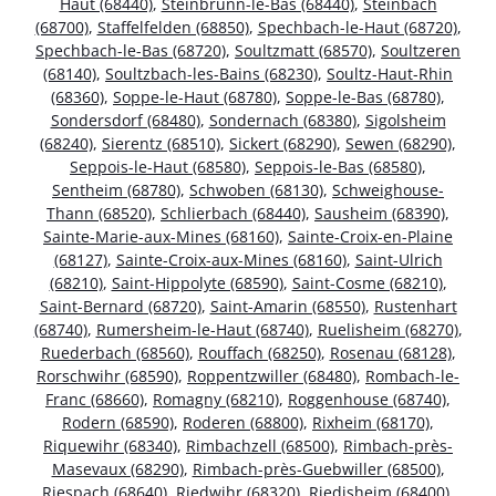
Haut (68440)
,
Steinbrunn-le-Bas (68440)
,
Steinbach
(68700)
,
Staffelfelden (68850)
,
Spechbach-le-Haut (68720)
,
Spechbach-le-Bas (68720)
,
Soultzmatt (68570)
,
Soultzeren
(68140)
,
Soultzbach-les-Bains (68230)
,
Soultz-Haut-Rhin
(68360)
,
Soppe-le-Haut (68780)
,
Soppe-le-Bas (68780)
,
Sondersdorf (68480)
,
Sondernach (68380)
,
Sigolsheim
(68240)
,
Sierentz (68510)
,
Sickert (68290)
,
Sewen (68290)
,
Seppois-le-Haut (68580)
,
Seppois-le-Bas (68580)
,
Sentheim (68780)
,
Schwoben (68130)
,
Schweighouse-
Thann (68520)
,
Schlierbach (68440)
,
Sausheim (68390)
,
Sainte-Marie-aux-Mines (68160)
,
Sainte-Croix-en-Plaine
(68127)
,
Sainte-Croix-aux-Mines (68160)
,
Saint-Ulrich
(68210)
,
Saint-Hippolyte (68590)
,
Saint-Cosme (68210)
,
Saint-Bernard (68720)
,
Saint-Amarin (68550)
,
Rustenhart
(68740)
,
Rumersheim-le-Haut (68740)
,
Ruelisheim (68270)
,
Ruederbach (68560)
,
Rouffach (68250)
,
Rosenau (68128)
,
Rorschwihr (68590)
,
Roppentzwiller (68480)
,
Rombach-le-
Franc (68660)
,
Romagny (68210)
,
Roggenhouse (68740)
,
Rodern (68590)
,
Roderen (68800)
,
Rixheim (68170)
,
Riquewihr (68340)
,
Rimbachzell (68500)
,
Rimbach-près-
Masevaux (68290)
,
Rimbach-près-Guebwiller (68500)
,
Riespach (68640)
,
Riedwihr (68320)
,
Riedisheim (68400)
,