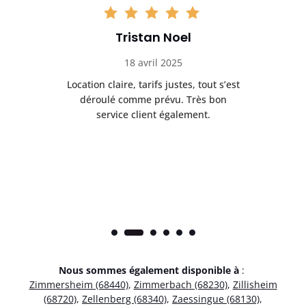
Tristan Noel
18 avril 2025
 de
Location claire, tarifs justes, tout s’est
Se
t
déroulé comme prévu. Très bon
pile
service client également.
Nous sommes également disponible à
:
Zimmersheim (68440)
,
Zimmerbach (68230)
,
Zillisheim
(68720)
,
Zellenberg (68340)
,
Zaessingue (68130)
,