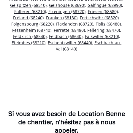
Geispitzen (68510)
,
Geishouse (68690)
,
Galfingue (68990)
,
Fulleren (68210)
,
Frœningen (68720)
,
Friesen (68580)
,
Fréland (68240)
,
Franken (68130)
,
Fortschwihr (68320)
,
Folgensbourg (68220)
,
Flaxlanden (68720)
,
Fislis (68480)
,
Fessenheim (68740)
,
Ferrette (68480)
,
Fellering (68470)
,
Feldkirch (68540)
,
Feldbach (68640)
,
Falkwiller (68210)
,
Eteimbes (68210)
,
Eschentzwiller (68440)
,
Eschbach-au-
Val (68140)
Si vous avez besoin de Location Benne
de chantier, n'hésitez pas à nous
appeler.