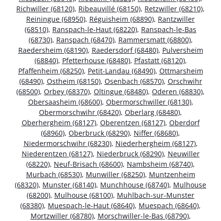
Richwiller (68120)
,
Ribeauvillé (68150)
,
Retzwiller (68210)
,
Reiningue (68950)
,
Réguisheim (68890)
,
Rantzwiller
(68510)
,
Ranspach-le-Haut (68220)
,
Ranspach-le-Bas
(68730)
,
Ranspach (68470)
,
Rammersmatt (68800)
,
Raedersheim (68190)
,
Raedersdorf (68480)
,
Pulversheim
(68840)
,
Pfetterhouse (68480)
,
Pfastatt (68120)
,
Pfaffenheim (68250)
,
Petit-Landau (68490)
,
Ottmarsheim
(68490)
,
Ostheim (68150)
,
Osenbach (68570)
,
Orschwihr
(68500)
,
Orbey (68370)
,
Oltingue (68480)
,
Oderen (68830)
,
Obersaasheim (68600)
,
Obermorschwiller (68130)
,
Obermorschwihr (68420)
,
Oberlarg (68480)
,
Oberhergheim (68127)
,
Oberentzen (68127)
,
Oberdorf
(68960)
,
Oberbruck (68290)
,
Niffer (68680)
,
Niedermorschwihr (68230)
,
Niederhergheim (68127)
,
Niederentzen (68127)
,
Niederbruck (68290)
,
Neuwiller
(68220)
,
Neuf-Brisach (68600)
,
Nambsheim (68740)
,
Murbach (68530)
,
Munwiller (68250)
,
Muntzenheim
(68320)
,
Munster (68140)
,
Munchhouse (68740)
,
Mulhouse
(68200)
,
Mulhouse (68100)
,
Muhlbach-sur-Munster
(68380)
,
Muespach-le-Haut (68640)
,
Muespach (68640)
,
Mortzwiller (68780)
,
Morschwiller-le-Bas (68790)
,