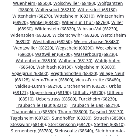
Wuenheim (68500)
,
Wolschwiller (68480)
,
Wolfgantzen
(68600)
,
Wolfersdorf (68210)
,
Wittersdorf (68130)
,
Wittenheim (68270)
,
Wittelsheim (68310)
,
Wintzenheim
(68920)
,
Winkel (68480)
,
Willer-sur-Thur (68760)
,
Willer
(68960)
,
Wildenstein (68820)
,
Wihr-au-Val (68230)
,
Widensolen (68320)
,
Wickerschwihr (68320)
,
Wettolsheim
(68920)
,
Westhalten (68250)
,
Werentzhouse (68480)
,
Wentzwiller (68220)
,
Wegscheid (68290)
,
Weckolsheim
(68600)
,
Wattwiller (68700)
,
Wasserbourg (68230)
,
Waltenheim (68510)
,
Walheim (68130)
,
Waldighofen
(68640)
,
Wahlbach (68130)
,
Volgelsheim (68600)
,
Vogelgrun (68600)
,
Vœgtlinshoffen (68420)
,
Village-Neuf
(68128)
,
Vieux-Thann (68800)
,
Vieux-Ferrette (68480)
,
Valdieu-Lutran (68210)
,
Urschenheim (68320)
,
Urbès
(68121)
,
Ungersheim (68190)
,
Uffholtz (68700)
,
Uffheim
(68510)
,
Ueberstrass (68580)
,
Turckheim (68230)
,
Traubach-le-Haut (68210)
,
Traubach-le-Bas (68210)
,
Thannenkirch (68590)
,
Thann (68800)
,
Tagsdorf (68130)
,
Tagolsheim (68720)
,
Sundhoffen (68280)
,
Strueth (68580)
,
Stosswihr (68140)
,
Storckensohn (68470)
,
Stetten (68510)
,
Sternenberg (68780)
,
Steinsoultz (68640)
,
Steinbrunn-le-