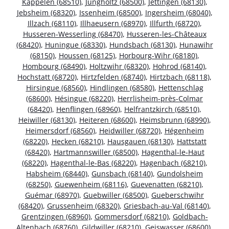
Kappelen (68510)
,
Jungholtz (68500)
,
Jettingen (68130)
,
Jebsheim (68320)
,
Issenheim (68500)
,
Ingersheim (68040)
,
Illzach (68110)
,
Illhaeusern (68970)
,
Illfurth (68720)
,
Husseren-Wesserling (68470)
,
Husseren-les-Châteaux
(68420)
,
Huningue (68330)
,
Hundsbach (68130)
,
Hunawihr
(68150)
,
Houssen (68125)
,
Horbourg-Wihr (68180)
,
Hombourg (68490)
,
Holtzwihr (68320)
,
Hohrod (68140)
,
Hochstatt (68720)
,
Hirtzfelden (68740)
,
Hirtzbach (68118)
,
Hirsingue (68560)
,
Hindlingen (68580)
,
Hettenschlag
(68600)
,
Hésingue (68220)
,
Herrlisheim-près-Colmar
(68420)
,
Henflingen (68960)
,
Helfrantzkirch (68510)
,
Heiwiller (68130)
,
Heiteren (68600)
,
Heimsbrunn (68990)
,
Heimersdorf (68560)
,
Heidwiller (68720)
,
Hégenheim
(68220)
,
Hecken (68210)
,
Hausgauen (68130)
,
Hattstatt
(68420)
,
Hartmannswiller (68500)
,
Hagenthal-le-Haut
(68220)
,
Hagenthal-le-Bas (68220)
,
Hagenbach (68210)
,
Habsheim (68440)
,
Gunsbach (68140)
,
Gundolsheim
(68250)
,
Guewenheim (68116)
,
Guevenatten (68210)
,
Guémar (68970)
,
Guebwiller (68500)
,
Gueberschwihr
(68420)
,
Grussenheim (68320)
,
Griesbach-au-Val (68140)
,
Grentzingen (68960)
,
Gommersdorf (68210)
,
Goldbach-
Altenbach (68760)
,
Gildwiller (68210)
,
Geiswasser (68600)
,