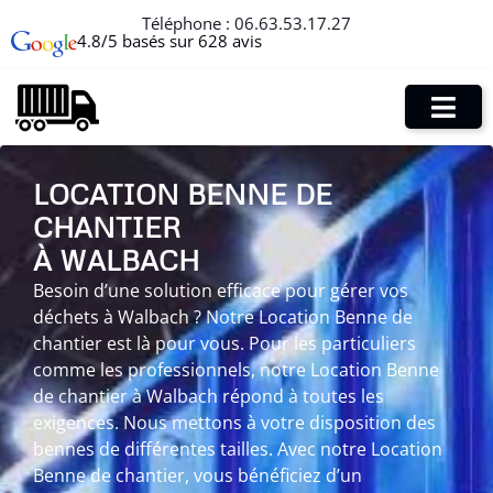
Téléphone :
06.63.53.17.27
4.8/5 basés sur 628 avis
LOCATION BENNE DE
CHANTIER
À WALBACH
Besoin d’une solution efficace pour gérer vos
déchets à Walbach ? Notre Location Benne de
chantier est là pour vous. Pour les particuliers
comme les professionnels, notre Location Benne
de chantier à Walbach répond à toutes les
exigences. Nous mettons à votre disposition des
bennes de différentes tailles. Avec notre Location
Benne de chantier, vous bénéficiez d’un