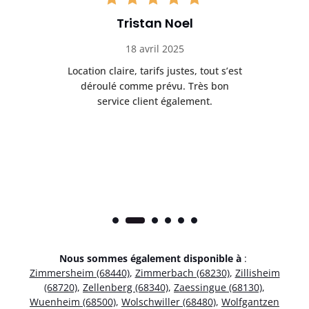
Tristan Noel
18 avril 2025
 de
Location claire, tarifs justes, tout s’est
Se
t
déroulé comme prévu. Très bon
pile
service client également.
Nous sommes également disponible à
:
Zimmersheim (68440)
,
Zimmerbach (68230)
,
Zillisheim
(68720)
,
Zellenberg (68340)
,
Zaessingue (68130)
,
Wuenheim (68500)
,
Wolschwiller (68480)
,
Wolfgantzen