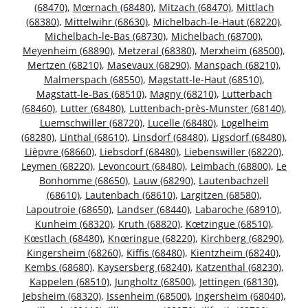
(68470)
,
Mœrnach (68480)
,
Mitzach (68470)
,
Mittlach
(68380)
,
Mittelwihr (68630)
,
Michelbach-le-Haut (68220)
,
Michelbach-le-Bas (68730)
,
Michelbach (68700)
,
Meyenheim (68890)
,
Metzeral (68380)
,
Merxheim (68500)
,
Mertzen (68210)
,
Masevaux (68290)
,
Manspach (68210)
,
Malmerspach (68550)
,
Magstatt-le-Haut (68510)
,
Magstatt-le-Bas (68510)
,
Magny (68210)
,
Lutterbach
(68460)
,
Lutter (68480)
,
Luttenbach-près-Munster (68140)
,
Luemschwiller (68720)
,
Lucelle (68480)
,
Logelheim
(68280)
,
Linthal (68610)
,
Linsdorf (68480)
,
Ligsdorf (68480)
,
Lièpvre (68660)
,
Liebsdorf (68480)
,
Liebenswiller (68220)
,
Leymen (68220)
,
Levoncourt (68480)
,
Leimbach (68800)
,
Le
Bonhomme (68650)
,
Lauw (68290)
,
Lautenbachzell
(68610)
,
Lautenbach (68610)
,
Largitzen (68580)
,
Lapoutroie (68650)
,
Landser (68440)
,
Labaroche (68910)
,
Kunheim (68320)
,
Kruth (68820)
,
Kœtzingue (68510)
,
Kœstlach (68480)
,
Knœringue (68220)
,
Kirchberg (68290)
,
Kingersheim (68260)
,
Kiffis (68480)
,
Kientzheim (68240)
,
Kembs (68680)
,
Kaysersberg (68240)
,
Katzenthal (68230)
,
Kappelen (68510)
,
Jungholtz (68500)
,
Jettingen (68130)
,
Jebsheim (68320)
,
Issenheim (68500)
,
Ingersheim (68040)
,