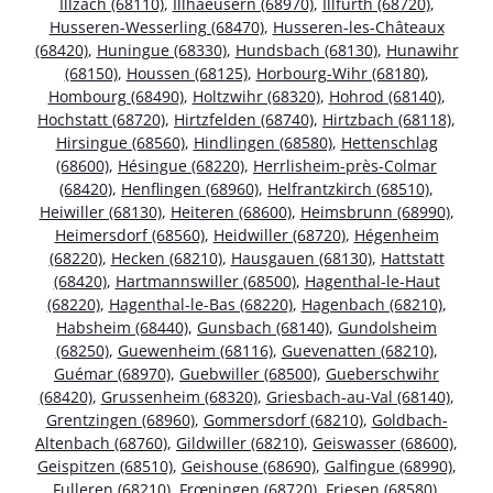
Illzach (68110)
,
Illhaeusern (68970)
,
Illfurth (68720)
,
Husseren-Wesserling (68470)
,
Husseren-les-Châteaux
(68420)
,
Huningue (68330)
,
Hundsbach (68130)
,
Hunawihr
(68150)
,
Houssen (68125)
,
Horbourg-Wihr (68180)
,
Hombourg (68490)
,
Holtzwihr (68320)
,
Hohrod (68140)
,
Hochstatt (68720)
,
Hirtzfelden (68740)
,
Hirtzbach (68118)
,
Hirsingue (68560)
,
Hindlingen (68580)
,
Hettenschlag
(68600)
,
Hésingue (68220)
,
Herrlisheim-près-Colmar
(68420)
,
Henflingen (68960)
,
Helfrantzkirch (68510)
,
Heiwiller (68130)
,
Heiteren (68600)
,
Heimsbrunn (68990)
,
Heimersdorf (68560)
,
Heidwiller (68720)
,
Hégenheim
(68220)
,
Hecken (68210)
,
Hausgauen (68130)
,
Hattstatt
(68420)
,
Hartmannswiller (68500)
,
Hagenthal-le-Haut
(68220)
,
Hagenthal-le-Bas (68220)
,
Hagenbach (68210)
,
Habsheim (68440)
,
Gunsbach (68140)
,
Gundolsheim
(68250)
,
Guewenheim (68116)
,
Guevenatten (68210)
,
Guémar (68970)
,
Guebwiller (68500)
,
Gueberschwihr
(68420)
,
Grussenheim (68320)
,
Griesbach-au-Val (68140)
,
Grentzingen (68960)
,
Gommersdorf (68210)
,
Goldbach-
Altenbach (68760)
,
Gildwiller (68210)
,
Geiswasser (68600)
,
Geispitzen (68510)
,
Geishouse (68690)
,
Galfingue (68990)
,
Fulleren (68210)
,
Frœningen (68720)
,
Friesen (68580)
,