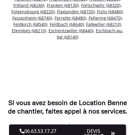
Fréland (68240)
,
Franken (68130)
,
Fortschwihr (68320)
,
Folgensbourg (68220)
,
Flaxlanden (68720)
,
Fislis (68480)
,
Fessenheim (68740)
,
Ferrette (68480)
,
Fellering (68470)
,
Feldkirch (68540)
,
Feldbach (68640)
,
Falkwiller (68210)
,
Eteimbes (68210)
,
Eschentzwiller (68440)
,
Eschbach-au-
Val (68140)
Si vous avez besoin de Location Benne
de chantier, faites appel à nos services.
06.63.53.17.27
DEVIS