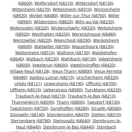
(68600)
,
Wolfersdorf (68210)
,
Wittersdorf (68130)
,
Wittenheim (68270)
,
Wittelsheim (68310)
,
Wintzenheim
(68920)
,
Winkel (68480)
,
Willer-sur-Thur (68760)
,
Willer
(68960)
,
Wildenstein (68820)
,
Wihr-au-Val (68230)
,
Widensolen (68320)
,
Wickerschwihr (68320)
,
Wettolsheim
(68920)
,
Westhalten (68250)
,
Werentzhouse (68480)
,
Wentzwiller (68220)
,
Wegscheid (68290)
,
Weckolsheim
(68600)
,
Wattwiller (68700)
,
Wasserbourg (68230)
,
Waltenheim (68510)
,
Walheim (68130)
,
Waldighofen
(68640)
,
Walbach (68230)
,
Wahlbach (68130)
,
Volgelsheim
(68600)
,
Vogelgrun (68600)
,
Vœgtlinshoffen (68420)
,
Village-Neuf (68128)
,
Vieux-Thann (68800)
,
Vieux-Ferrette
(68480)
,
Valdieu-Lutran (68210)
,
Urschenheim (68320)
,
Urbès (68121)
,
Ungersheim (68190)
,
Uffholtz (68700)
,
Uffheim (68510)
,
Ueberstrass (68580)
,
Turckheim (68230)
,
Traubach-le-Haut (68210)
,
Traubach-le-Bas (68210)
,
Thannenkirch (68590)
,
Thann (68800)
,
Tagsdorf (68130)
,
Tagolsheim (68720)
,
Sundhoffen (68280)
,
Strueth (68580)
,
Stosswihr (68140)
,
Storckensohn (68470)
,
Stetten (68510)
,
Sternenberg (68780)
,
Steinsoultz (68640)
,
Steinbrunn-le-
Haut (68440)
,
Steinbrunn-le-Bas (68440)
,
Steinbach