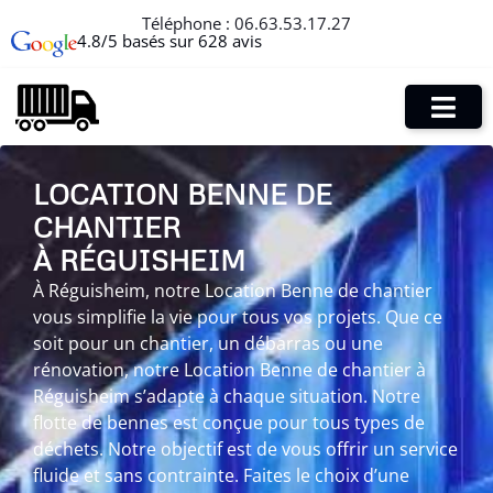
Téléphone :
06.63.53.17.27
4.8/5 basés sur 628 avis
LOCATION BENNE DE
CHANTIER
À RÉGUISHEIM
À Réguisheim, notre Location Benne de chantier
vous simplifie la vie pour tous vos projets. Que ce
soit pour un chantier, un débarras ou une
rénovation, notre Location Benne de chantier à
Réguisheim s’adapte à chaque situation. Notre
flotte de bennes est conçue pour tous types de
déchets. Notre objectif est de vous offrir un service
fluide et sans contrainte. Faites le choix d’une