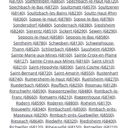
(68700)
,
Staffelfelden (68850)
,
Spechbach-le-Haut (68720)
,
Spechbach-le-Bas (68720)
,
Soultzmatt (68570)
,
Soultzeren
(68140)
,
Soultzbach-les-Bains (68230)
,
Soultz-Haut-Rhin
(68360)
,
Soppe-le-Haut (68780)
,
Soppe-le-Bas (68780)
,
Sondersdorf (68480)
,
Sondernach (68380)
,
Sigolsheim
(68240)
,
Sierentz (68510)
,
Sickert (68290)
,
Sewen (68290)
,
Seppois-le-Haut (68580)
,
Seppois-le-Bas (68580)
,
Sentheim (68780)
,
Schwoben (68130)
,
Schweighouse-
Thann (68520)
,
Schlierbach (68440)
,
Sausheim (68390)
,
Sainte-Marie-aux-Mines (68160)
,
Sainte-Croix-en-Plaine
(68127)
,
Sainte-Croix-aux-Mines (68160)
,
Saint-Ulrich
(68210)
,
Saint-Hippolyte (68590)
,
Saint-Cosme (68210)
,
Saint-Bernard (68720)
,
Saint-Amarin (68550)
,
Rustenhart
(68740)
,
Rumersheim-le-Haut (68740)
,
Ruelisheim (68270)
,
Ruederbach (68560)
,
Rouffach (68250)
,
Rosenau (68128)
,
Rorschwihr (68590)
,
Roppentzwiller (68480)
,
Rombach-le-
Franc (68660)
,
Romagny (68210)
,
Roggenhouse (68740)
,
Rodern (68590)
,
Roderen (68800)
,
Rixheim (68170)
,
Riquewihr (68340)
,
Rimbachzell (68500)
,
Rimbach-près-
Masevaux (68290)
,
Rimbach-près-Guebwiller (68500)
,
Riespach (68640)
,
Riedwihr (68320)
,
Riedisheim (68400)
,
Richwiller (68120)
,
Ribeauvillé (68150)
,
Retzwiller (68210)
,