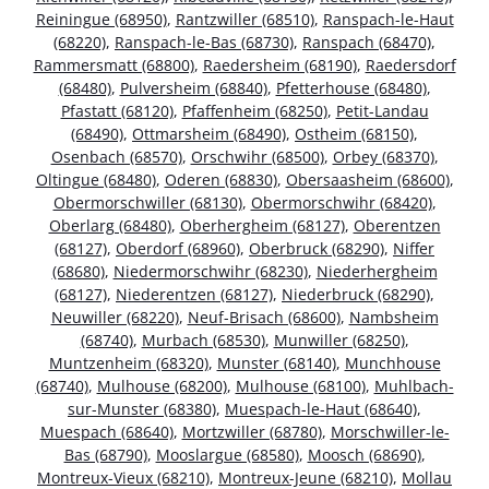
Reiningue (68950)
,
Rantzwiller (68510)
,
Ranspach-le-Haut
(68220)
,
Ranspach-le-Bas (68730)
,
Ranspach (68470)
,
Rammersmatt (68800)
,
Raedersheim (68190)
,
Raedersdorf
(68480)
,
Pulversheim (68840)
,
Pfetterhouse (68480)
,
Pfastatt (68120)
,
Pfaffenheim (68250)
,
Petit-Landau
(68490)
,
Ottmarsheim (68490)
,
Ostheim (68150)
,
Osenbach (68570)
,
Orschwihr (68500)
,
Orbey (68370)
,
Oltingue (68480)
,
Oderen (68830)
,
Obersaasheim (68600)
,
Obermorschwiller (68130)
,
Obermorschwihr (68420)
,
Oberlarg (68480)
,
Oberhergheim (68127)
,
Oberentzen
(68127)
,
Oberdorf (68960)
,
Oberbruck (68290)
,
Niffer
(68680)
,
Niedermorschwihr (68230)
,
Niederhergheim
(68127)
,
Niederentzen (68127)
,
Niederbruck (68290)
,
Neuwiller (68220)
,
Neuf-Brisach (68600)
,
Nambsheim
(68740)
,
Murbach (68530)
,
Munwiller (68250)
,
Muntzenheim (68320)
,
Munster (68140)
,
Munchhouse
(68740)
,
Mulhouse (68200)
,
Mulhouse (68100)
,
Muhlbach-
sur-Munster (68380)
,
Muespach-le-Haut (68640)
,
Muespach (68640)
,
Mortzwiller (68780)
,
Morschwiller-le-
Bas (68790)
,
Mooslargue (68580)
,
Moosch (68690)
,
Montreux-Vieux (68210)
,
Montreux-Jeune (68210)
,
Mollau