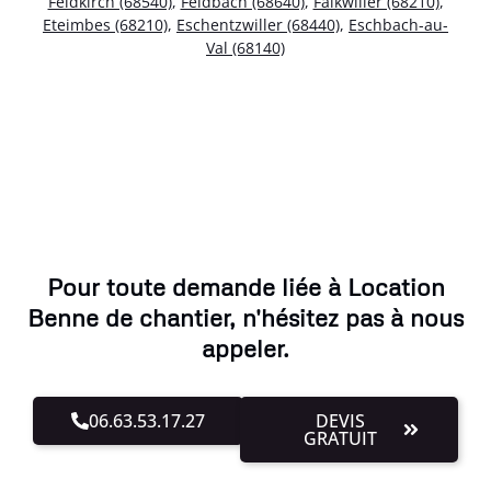
Feldkirch (68540)
,
Feldbach (68640)
,
Falkwiller (68210)
,
Eteimbes (68210)
,
Eschentzwiller (68440)
,
Eschbach-au-
Val (68140)
Pour toute demande liée à Location
Benne de chantier, n'hésitez pas à nous
appeler.
06.63.53.17.27
DEVIS
GRATUIT