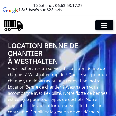
Téléphone :
06.63.53.17.27
4.8/5 basés sur 628 avis
LOCATION BENNE DE
CHANTIER
À WESTHALTEN
Vous recherchez un service de Location Benne de
chantier à Westhalten rapide ? Que ce soit pour un
chantier, un débarras ou une rénovation, notre
Location Benne de chantier à Westhalten vous
accompagne avec flexibilité. Notre flotte de bennes
est conçue pour tous types de déchets. Notre
objectif est de vous offrir un service fluide et sans
contrainte. Simplifiez la gestion de vos déchets