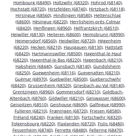
Hombourg (68490)
,
Holtzwihr (68320)
,
Hohrod (68140)
,
Hochstatt (68720)
,
Hirtzfelden (68740)
,
Hirtzbach (68118)
,
Hirsingue (68560)
,
Hindlingen (68580)
,
Hettenschlag
(68600)
,
Hésingue (68220)
,
Herrlisheim-près-Colmar
(68420)
,
Henflingen (68960)
,
Helfrantzkirch (68510)
,
Heiwiller (68130)
,
Heiteren (68600)
,
Heimsbrunn (68990)
,
Heimersdorf (68560)
,
Heidwiller (68720)
,
Hégenheim
(68220)
,
Hecken (68210)
,
Hausgauen (68130)
,
Hattstatt
(68420)
,
Hartmannswiller (68500)
,
Hagenthal-le-Haut
(68220)
,
Hagenthal-le-Bas (68220)
,
Hagenbach (68210)
,
Habsheim (68440)
,
Gunsbach (68140)
,
Gundolsheim
(68250)
,
Guewenheim (68116)
,
Guevenatten (68210)
,
Guémar (68970)
,
Guebwiller (68500)
,
Gueberschwihr
(68420)
,
Grussenheim (68320)
,
Griesbach-au-Val (68140)
,
Grentzingen (68960)
,
Gommersdorf (68210)
,
Goldbach-
Altenbach (68760)
,
Gildwiller (68210)
,
Geiswasser (68600)
,
Geispitzen (68510)
,
Geishouse (68690)
,
Galfingue (68990)
,
Fulleren (68210)
,
Frœningen (68720)
,
Friesen (68580)
,
Fréland (68240)
,
Franken (68130)
,
Fortschwihr (68320)
,
Folgensbourg (68220)
,
Flaxlanden (68720)
,
Fislis (68480)
,
Fessenheim (68740)
,
Ferrette (68480)
,
Fellering (68470)
,