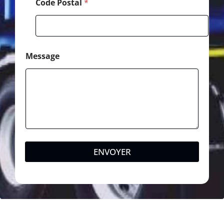
Code Postal
*
Message
ENVOYER