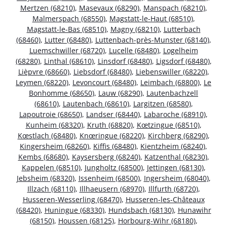
Mertzen (68210)
,
Masevaux (68290)
,
Manspach (68210)
,
Malmerspach (68550)
,
Magstatt-le-Haut (68510)
,
Magstatt-le-Bas (68510)
,
Magny (68210)
,
Lutterbach
(68460)
,
Lutter (68480)
,
Luttenbach-près-Munster (68140)
,
Luemschwiller (68720)
,
Lucelle (68480)
,
Logelheim
(68280)
,
Linthal (68610)
,
Linsdorf (68480)
,
Ligsdorf (68480)
,
Lièpvre (68660)
,
Liebsdorf (68480)
,
Liebenswiller (68220)
,
Leymen (68220)
,
Levoncourt (68480)
,
Leimbach (68800)
,
Le
Bonhomme (68650)
,
Lauw (68290)
,
Lautenbachzell
(68610)
,
Lautenbach (68610)
,
Largitzen (68580)
,
Lapoutroie (68650)
,
Landser (68440)
,
Labaroche (68910)
,
Kunheim (68320)
,
Kruth (68820)
,
Kœtzingue (68510)
,
Kœstlach (68480)
,
Knœringue (68220)
,
Kirchberg (68290)
,
Kingersheim (68260)
,
Kiffis (68480)
,
Kientzheim (68240)
,
Kembs (68680)
,
Kaysersberg (68240)
,
Katzenthal (68230)
,
Kappelen (68510)
,
Jungholtz (68500)
,
Jettingen (68130)
,
Jebsheim (68320)
,
Issenheim (68500)
,
Ingersheim (68040)
,
Illzach (68110)
,
Illhaeusern (68970)
,
Illfurth (68720)
,
Husseren-Wesserling (68470)
,
Husseren-les-Châteaux
(68420)
,
Huningue (68330)
,
Hundsbach (68130)
,
Hunawihr
(68150)
,
Houssen (68125)
,
Horbourg-Wihr (68180)
,