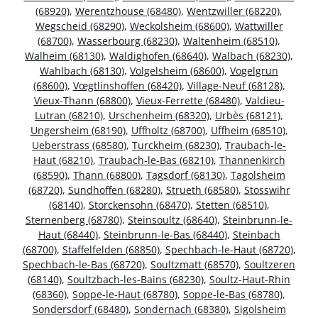
(68920)
,
Werentzhouse (68480)
,
Wentzwiller (68220)
,
Wegscheid (68290)
,
Weckolsheim (68600)
,
Wattwiller
(68700)
,
Wasserbourg (68230)
,
Waltenheim (68510)
,
Walheim (68130)
,
Waldighofen (68640)
,
Walbach (68230)
,
Wahlbach (68130)
,
Volgelsheim (68600)
,
Vogelgrun
(68600)
,
Vœgtlinshoffen (68420)
,
Village-Neuf (68128)
,
Vieux-Thann (68800)
,
Vieux-Ferrette (68480)
,
Valdieu-
Lutran (68210)
,
Urschenheim (68320)
,
Urbès (68121)
,
Ungersheim (68190)
,
Uffholtz (68700)
,
Uffheim (68510)
,
Ueberstrass (68580)
,
Turckheim (68230)
,
Traubach-le-
Haut (68210)
,
Traubach-le-Bas (68210)
,
Thannenkirch
(68590)
,
Thann (68800)
,
Tagsdorf (68130)
,
Tagolsheim
(68720)
,
Sundhoffen (68280)
,
Strueth (68580)
,
Stosswihr
(68140)
,
Storckensohn (68470)
,
Stetten (68510)
,
Sternenberg (68780)
,
Steinsoultz (68640)
,
Steinbrunn-le-
Haut (68440)
,
Steinbrunn-le-Bas (68440)
,
Steinbach
(68700)
,
Staffelfelden (68850)
,
Spechbach-le-Haut (68720)
,
Spechbach-le-Bas (68720)
,
Soultzmatt (68570)
,
Soultzeren
(68140)
,
Soultzbach-les-Bains (68230)
,
Soultz-Haut-Rhin
(68360)
,
Soppe-le-Haut (68780)
,
Soppe-le-Bas (68780)
,
Sondersdorf (68480)
,
Sondernach (68380)
,
Sigolsheim