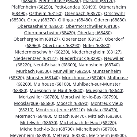
(68840)
,
Pfetterhouse (68480)
,
Pfastatt (68120)
,
Pfaffenheim (68250)
,
Petit-Landau (68490)
,
Ottmarsheim
(68490)
,
Ostheim (68150)
,
Osenbach (68570)
,
Orschwihr
(68500)
,
Orbey (68370)
,
Oltingue (68480)
,
Oderen (68830)
,
Obersaasheim (68600)
,
Obermorschwiller (68130)
,
Obermorschwihr (68420)
,
Oberlarg (68480)
,
Oberhergheim (68127)
,
Oberentzen (68127)
,
Oberdorf
(68960)
,
Oberbruck (68290)
,
Niffer (68680)
,
Niedermorschwihr (68230)
,
Niederhergheim (68127)
,
Niederentzen (68127)
,
Niederbruck (68290)
,
Neuwiller
(68220)
,
Neuf-Brisach (68600)
,
Nambsheim (68740)
,
Murbach (68530)
,
Munwiller (68250)
,
Muntzenheim
(68320)
,
Munster (68140)
,
Munchhouse (68740)
,
Mulhouse
(68200)
,
Mulhouse (68100)
,
Muhlbach-sur-Munster
(68380)
,
Muespach-le-Haut (68640)
,
Muespach (68640)
,
Mortzwiller (68780)
,
Morschwiller-le-Bas (68790)
,
Mooslargue (68580)
,
Moosch (68690)
,
Montreux-Vieux
(68210)
,
Montreux-Jeune (68210)
,
Mollau (68470)
,
Mœrnach (68480)
,
Mitzach (68470)
,
Mittlach (68380)
,
Mittelwihr (68630)
,
Michelbach-le-Haut (68220)
,
Michelbach-le-Bas (68730)
,
Michelbach (68700)
,
Meyenheim (68890)
,
Metzeral (68380)
,
Merxheim (68500)
,