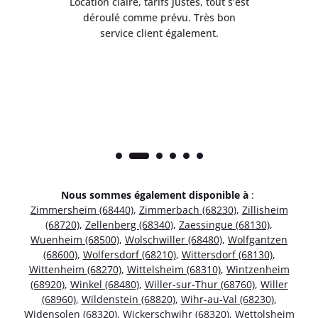
 de
Location claire, tarifs justes, tout s’est
Se
t
déroulé comme prévu. Très bon
pile
service client également.
Nous sommes également disponible à
:
Zimmersheim (68440)
,
Zimmerbach (68230)
,
Zillisheim
(68720)
,
Zellenberg (68340)
,
Zaessingue (68130)
,
Wuenheim (68500)
,
Wolschwiller (68480)
,
Wolfgantzen
(68600)
,
Wolfersdorf (68210)
,
Wittersdorf (68130)
,
Wittenheim (68270)
,
Wittelsheim (68310)
,
Wintzenheim
(68920)
,
Winkel (68480)
,
Willer-sur-Thur (68760)
,
Willer
(68960)
,
Wildenstein (68820)
,
Wihr-au-Val (68230)
,
Widensolen (68320)
,
Wickerschwihr (68320)
,
Wettolsheim