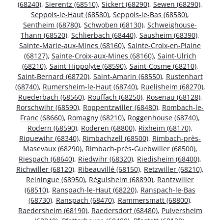
(68240)
,
Sierentz (68510)
,
Sickert (68290)
,
Sewen (68290)
,
Seppois-le-Haut (68580)
,
Seppois-le-Bas (68580)
,
Sentheim (68780)
,
Schwoben (68130)
,
Schweighouse-
Thann (68520)
,
Schlierbach (68440)
,
Sausheim (68390)
,
Sainte-Marie-aux-Mines (68160)
,
Sainte-Croix-en-Plaine
(68127)
,
Sainte-Croix-aux-Mines (68160)
,
Saint-Ulrich
(68210)
,
Saint-Hippolyte (68590)
,
Saint-Cosme (68210)
,
Saint-Bernard (68720)
,
Saint-Amarin (68550)
,
Rustenhart
(68740)
,
Rumersheim-le-Haut (68740)
,
Ruelisheim (68270)
,
Ruederbach (68560)
,
Rouffach (68250)
,
Rosenau (68128)
,
Rorschwihr (68590)
,
Roppentzwiller (68480)
,
Rombach-le-
Franc (68660)
,
Romagny (68210)
,
Roggenhouse (68740)
,
Rodern (68590)
,
Roderen (68800)
,
Rixheim (68170)
,
Riquewihr (68340)
,
Rimbachzell (68500)
,
Rimbach-près-
Masevaux (68290)
,
Rimbach-près-Guebwiller (68500)
,
Riespach (68640)
,
Riedwihr (68320)
,
Riedisheim (68400)
,
Richwiller (68120)
,
Ribeauvillé (68150)
,
Retzwiller (68210)
,
Reiningue (68950)
,
Réguisheim (68890)
,
Rantzwiller
(68510)
,
Ranspach-le-Haut (68220)
,
Ranspach-le-Bas
(68730)
,
Ranspach (68470)
,
Rammersmatt (68800)
,
Raedersheim (68190)
,
Raedersdorf (68480)
,
Pulversheim