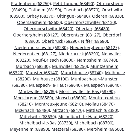
Pfaffenheim (68250)
,
Petit-Landau (68490)
,
Ottmarsheim
(68490)
,
Ostheim (68150)
,
Osenbach (68570)
,
Orschwihr
(68500)
,
Orbey (68370)
,
Oltingue (68480)
,
Oderen (68830)
,
Obersaasheim (68600)
,
Obermorschwiller (68130)
,
Obermorschwihr (68420)
,
Oberlarg (68480)
,
Oberhergheim (68127)
,
Oberentzen (68127)
,
Oberdorf
(68960)
,
Oberbruck (68290)
,
Niffer (68680)
,
Niedermorschwihr (68230)
,
Niederhergheim (68127)
,
Niederentzen (68127)
,
Niederbruck (68290)
,
Neuwiller
(68220)
,
Neuf-Brisach (68600)
,
Nambsheim (68740)
,
Murbach (68530)
,
Munwiller (68250)
,
Muntzenheim
(68320)
,
Munster (68140)
,
Munchhouse (68740)
,
Mulhouse
(68200)
,
Mulhouse (68100)
,
Muhlbach-sur-Munster
(68380)
,
Muespach-le-Haut (68640)
,
Muespach (68640)
,
Mortzwiller (68780)
,
Morschwiller-le-Bas (68790)
,
Mooslargue (68580)
,
Moosch (68690)
,
Montreux-Vieux
(68210)
,
Montreux-Jeune (68210)
,
Mollau (68470)
,
Mœrnach (68480)
,
Mitzach (68470)
,
Mittlach (68380)
,
Mittelwihr (68630)
,
Michelbach-le-Haut (68220)
,
Michelbach-le-Bas (68730)
,
Michelbach (68700)
,
Meyenheim (68890)
,
Metzeral (68380)
,
Merxheim (68500)
,