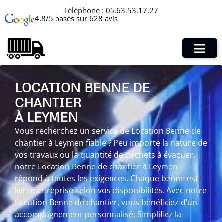
Téléphone :
06.63.53.17.27
4.8/5 basés sur 628 avis
LOCATION BENNE DE
CHANTIER
À LEYMEN
Vous recherchez un service de Location Benne de
chantier à Leymen fiable ? Peu importe la nature de
vos travaux ou la quantité de déchets à évacuer,
notre Location Benne de chantier à Leymen
répond à toutes les exigences. Chaque benne est
livrée et reprise selon vos disponibilités. Avec notre
Location Benne de chantier, vous bénéficiez d’un
accompagnement personnalisé. Simplifiez la