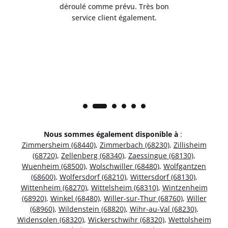
t
déroulé comme prévu. Très bon
pile
service client également.
Nous sommes également disponible à
:
Zimmersheim (68440)
,
Zimmerbach (68230)
,
Zillisheim
(68720)
,
Zellenberg (68340)
,
Zaessingue (68130)
,
Wuenheim (68500)
,
Wolschwiller (68480)
,
Wolfgantzen
(68600)
,
Wolfersdorf (68210)
,
Wittersdorf (68130)
,
Wittenheim (68270)
,
Wittelsheim (68310)
,
Wintzenheim
(68920)
,
Winkel (68480)
,
Willer-sur-Thur (68760)
,
Willer
(68960)
,
Wildenstein (68820)
,
Wihr-au-Val (68230)
,
Widensolen (68320)
,
Wickerschwihr (68320)
,
Wettolsheim