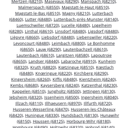
Mertzen (68210)
,
Masevaux (68290)
,
Manspach (68210)
,
Malmerspach (68550)
,
Magstatt-le-Haut (68510)
,
Magstatt-le-Bas (68510)
,
Magny (68210)
,
Lutterbach
(68460)
,
Lutter (68480)
,
Luttenbach-près-Munster (68140)
,
Luemschwiller (68720)
,
Lucelle (68480)
,
Logelheim
(68280)
,
Linthal (68610)
,
Linsdorf (68480)
,
Ligsdorf (68480)
,
Lièpvre (68660)
,
Liebsdorf (68480)
,
Liebenswiller (68220)
,
Levoncourt (68480)
,
Leimbach (68800)
,
Le Bonhomme
(68650)
,
Lauw (68290)
,
Lautenbachzell (68610)
,
Lautenbach (68610)
,
Largitzen (68580)
,
Lapoutroie
(68650)
,
Landser (68440)
,
Labaroche (68910)
,
Kunheim
(68320)
,
Kruth (68820)
,
Kœtzingue (68510)
,
Kœstlach
(68480)
,
Knœringue (68220)
,
Kirchberg (68290)
,
Kingersheim (68260)
,
Kiffis (68480)
,
Kientzheim (68240)
,
Kembs (68680)
,
Kaysersberg (68240)
,
Katzenthal (68230)
,
Kappelen (68510)
,
Jungholtz (68500)
,
Jettingen (68130)
,
Jebsheim (68320)
,
Issenheim (68500)
,
Ingersheim (68040)
,
Illzach (68110)
,
Illhaeusern (68970)
,
Illfurth (68720)
,
Husseren-Wesserling (68470)
,
Husseren-les-Châteaux
(68420)
,
Huningue (68330)
,
Hundsbach (68130)
,
Hunawihr
(68150)
,
Houssen (68125)
,
Horbourg-Wihr (68180)
,
Hombourg (68490)
,
Holtzwihr (68320)
,
Hohrod (68140)
,