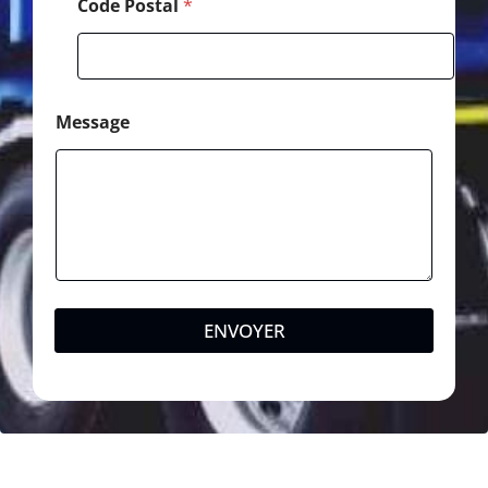
Code Postal
*
Message
ENVOYER