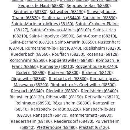
Seppois-le-Haut (68580)
,
Seppois-le-Bas (68580)
,
Sentheim (68780)
,
Schwoben (68130)
,
Schweighouse-
Thann (68520)
,
Schlierbach (68440)
,
Sausheim (68390)
,
Sainte-Marie-aux-Mines (68160)
,
Sainte-Croix-en-Plaine
(68127)
,
Sainte-Croix-aux-Mines (68160)
,
Saint-Ulrich
(68210)
,
Saint-Hippolyte (68590)
,
Saint-Cosme (68210)
,
Saint-Bernard (68720)
,
Saint-Amarin (68550)
,
Rustenhart
(68740)
,
Rumersheim-le-Haut (68740)
,
Ruelisheim (68270)
,
Ruederbach (68560)
,
Rouffach (68250)
,
Rosenau (68128)
,
Rorschwihr (68590)
,
Roppentzwiller (68480)
,
Rombach-le-
Franc (68660)
,
Romagny (68210)
,
Roggenhouse (68740)
,
Rodern (68590)
,
Roderen (68800)
,
Rixheim (68170)
,
Riquewihr (68340)
,
Rimbachzell (68500)
,
Rimbach-près-
Masevaux (68290)
,
Rimbach-près-Guebwiller (68500)
,
Riespach (68640)
,
Riedwihr (68320)
,
Riedisheim (68400)
,
Richwiller (68120)
,
Ribeauvillé (68150)
,
Retzwiller (68210)
,
Reiningue (68950)
,
Réguisheim (68890)
,
Rantzwiller
(68510)
,
Ranspach-le-Haut (68220)
,
Ranspach-le-Bas
(68730)
,
Ranspach (68470)
,
Rammersmatt (68800)
,
Raedersheim (68190)
,
Raedersdorf (68480)
,
Pulversheim
(68840)
,
Pfetterhouse (68480)
,
Pfastatt (68120)
,