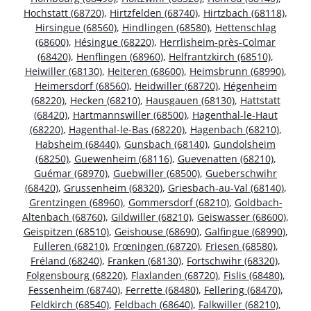
Hochstatt (68720)
,
Hirtzfelden (68740)
,
Hirtzbach (68118)
,
Hirsingue (68560)
,
Hindlingen (68580)
,
Hettenschlag
(68600)
,
Hésingue (68220)
,
Herrlisheim-près-Colmar
(68420)
,
Henflingen (68960)
,
Helfrantzkirch (68510)
,
Heiwiller (68130)
,
Heiteren (68600)
,
Heimsbrunn (68990)
,
Heimersdorf (68560)
,
Heidwiller (68720)
,
Hégenheim
(68220)
,
Hecken (68210)
,
Hausgauen (68130)
,
Hattstatt
(68420)
,
Hartmannswiller (68500)
,
Hagenthal-le-Haut
(68220)
,
Hagenthal-le-Bas (68220)
,
Hagenbach (68210)
,
Habsheim (68440)
,
Gunsbach (68140)
,
Gundolsheim
(68250)
,
Guewenheim (68116)
,
Guevenatten (68210)
,
Guémar (68970)
,
Guebwiller (68500)
,
Gueberschwihr
(68420)
,
Grussenheim (68320)
,
Griesbach-au-Val (68140)
,
Grentzingen (68960)
,
Gommersdorf (68210)
,
Goldbach-
Altenbach (68760)
,
Gildwiller (68210)
,
Geiswasser (68600)
,
Geispitzen (68510)
,
Geishouse (68690)
,
Galfingue (68990)
,
Fulleren (68210)
,
Frœningen (68720)
,
Friesen (68580)
,
Fréland (68240)
,
Franken (68130)
,
Fortschwihr (68320)
,
Folgensbourg (68220)
,
Flaxlanden (68720)
,
Fislis (68480)
,
Fessenheim (68740)
,
Ferrette (68480)
,
Fellering (68470)
,
Feldkirch (68540)
,
Feldbach (68640)
,
Falkwiller (68210)
,