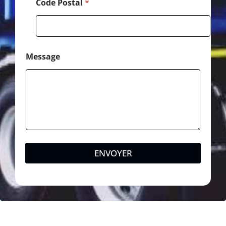
Code Postal
*
Message
ENVOYER