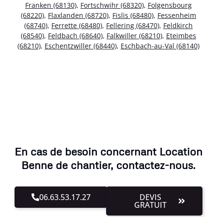
Franken (68130)
,
Fortschwihr (68320)
,
Folgensbourg
(68220)
,
Flaxlanden (68720)
,
Fislis (68480)
,
Fessenheim
(68740)
,
Ferrette (68480)
,
Fellering (68470)
,
Feldkirch
(68540)
,
Feldbach (68640)
,
Falkwiller (68210)
,
Eteimbes
(68210)
,
Eschentzwiller (68440)
,
Eschbach-au-Val (68140)
En cas de besoin concernant Location
Benne de chantier, contactez-nous.
06.63.53.17.27
DEVIS
GRATUIT