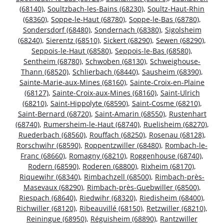
(68140)
,
Soultzbach-les-Bains (68230)
,
Soultz-Haut-Rhin
(68360)
,
Soppe-le-Haut (68780)
,
Soppe-le-Bas (68780)
,
Sondersdorf (68480)
,
Sondernach (68380)
,
Sigolsheim
(68240)
,
Sierentz (68510)
,
Sickert (68290)
,
Sewen (68290)
,
Seppois-le-Haut (68580)
,
Seppois-le-Bas (68580)
,
Sentheim (68780)
,
Schwoben (68130)
,
Schweighouse-
Thann (68520)
,
Schlierbach (68440)
,
Sausheim (68390)
,
Sainte-Marie-aux-Mines (68160)
,
Sainte-Croix-en-Plaine
(68127)
,
Sainte-Croix-aux-Mines (68160)
,
Saint-Ulrich
(68210)
,
Saint-Hippolyte (68590)
,
Saint-Cosme (68210)
,
Saint-Bernard (68720)
,
Saint-Amarin (68550)
,
Rustenhart
(68740)
,
Rumersheim-le-Haut (68740)
,
Ruelisheim (68270)
,
Ruederbach (68560)
,
Rouffach (68250)
,
Rosenau (68128)
,
Rorschwihr (68590)
,
Roppentzwiller (68480)
,
Rombach-le-
Franc (68660)
,
Romagny (68210)
,
Roggenhouse (68740)
,
Rodern (68590)
,
Roderen (68800)
,
Rixheim (68170)
,
Riquewihr (68340)
,
Rimbachzell (68500)
,
Rimbach-près-
Masevaux (68290)
,
Rimbach-près-Guebwiller (68500)
,
Riespach (68640)
,
Riedwihr (68320)
,
Riedisheim (68400)
,
Richwiller (68120)
,
Ribeauvillé (68150)
,
Retzwiller (68210)
,
Reiningue (68950)
,
Réguisheim (68890)
,
Rantzwiller