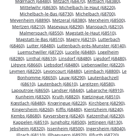
Mœrnach (68480)
,
Mitzach (68470)
,
Mittlach (68380)
,
Mittelwihr (68630)
,
Michelbach-le-Haut (68220)
,
Michelbach-le-Bas (68730)
,
Michelbach (68700)
,
Meyenheim (68890)
,
Metzeral (68380)
,
Merxheim (68500)
,
Mertzen (68210)
,
Masevaux (68290)
,
Manspach (68210)
,
Malmerspach (68550)
,
Magstatt-le-Haut (68510)
,
Magstatt-le-Bas (68510)
,
Magny (68210)
,
Lutterbach
(68460)
,
Lutter (68480)
,
Luttenbach-près-Munster (68140)
,
Luemschwiller (68720)
,
Lucelle (68480)
,
Logelheim
(68280)
,
Linthal (68610)
,
Linsdorf (68480)
,
Ligsdorf (68480)
,
Lièpvre (68660)
,
Liebsdorf (68480)
,
Liebenswiller (68220)
,
Leymen (68220)
,
Levoncourt (68480)
,
Leimbach (68800)
,
Le
Bonhomme (68650)
,
Lauw (68290)
,
Lautenbachzell
(68610)
,
Lautenbach (68610)
,
Largitzen (68580)
,
Lapoutroie (68650)
,
Landser (68440)
,
Labaroche (68910)
,
Kunheim (68320)
,
Kruth (68820)
,
Kœtzingue (68510)
,
Kœstlach (68480)
,
Knœringue (68220)
,
Kirchberg (68290)
,
Kingersheim (68260)
,
Kiffis (68480)
,
Kientzheim (68240)
,
Kembs (68680)
,
Kaysersberg (68240)
,
Katzenthal (68230)
,
Kappelen (68510)
,
Jungholtz (68500)
,
Jettingen (68130)
,
Jebsheim (68320)
,
Issenheim (68500)
,
Ingersheim (68040)
,
Illzach (68110)
,
Illhaeusern (68970)
,
Illfurth (68720)
,