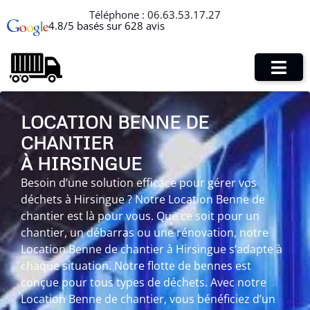
Téléphone :
06.63.53.17.27
4.8/5 basés sur 628 avis
LOCATION BENNE DE
CHANTIER
À HIRSINGUE
Besoin d’une solution efficace pour gérer vos
déchets à Hirsingue ? Notre Location Benne de
chantier est là pour vous. Que ce soit pour un
chantier, un débarras ou une rénovation, notre
Location Benne de chantier à Hirsingue s’adapte à
chaque situation. Notre flotte de bennes est
conçue pour tous types de déchets. Avec notre
Location Benne de chantier, vous bénéficiez d’un