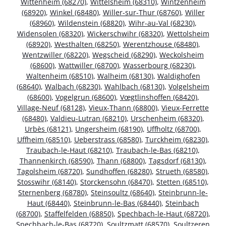
Wittenheim (68270)
,
Wittelsheim (68310)
,
Wintzenheim
(68920)
,
Winkel (68480)
,
Willer-sur-Thur (68760)
,
Willer
(68960)
,
Wildenstein (68820)
,
Wihr-au-Val (68230)
,
Widensolen (68320)
,
Wickerschwihr (68320)
,
Wettolsheim
(68920)
,
Westhalten (68250)
,
Werentzhouse (68480)
,
Wentzwiller (68220)
,
Wegscheid (68290)
,
Weckolsheim
(68600)
,
Wattwiller (68700)
,
Wasserbourg (68230)
,
Waltenheim (68510)
,
Walheim (68130)
,
Waldighofen
(68640)
,
Walbach (68230)
,
Wahlbach (68130)
,
Volgelsheim
(68600)
,
Vogelgrun (68600)
,
Vœgtlinshoffen (68420)
,
Village-Neuf (68128)
,
Vieux-Thann (68800)
,
Vieux-Ferrette
(68480)
,
Valdieu-Lutran (68210)
,
Urschenheim (68320)
,
Urbès (68121)
,
Ungersheim (68190)
,
Uffholtz (68700)
,
Uffheim (68510)
,
Ueberstrass (68580)
,
Turckheim (68230)
,
Traubach-le-Haut (68210)
,
Traubach-le-Bas (68210)
,
Thannenkirch (68590)
,
Thann (68800)
,
Tagsdorf (68130)
,
Tagolsheim (68720)
,
Sundhoffen (68280)
,
Strueth (68580)
,
Stosswihr (68140)
,
Storckensohn (68470)
,
Stetten (68510)
,
Sternenberg (68780)
,
Steinsoultz (68640)
,
Steinbrunn-le-
Haut (68440)
,
Steinbrunn-le-Bas (68440)
,
Steinbach
(68700)
,
Staffelfelden (68850)
,
Spechbach-le-Haut (68720)
,
Spechbach-le-Bas (68720)
,
Soultzmatt (68570)
,
Soultzeren