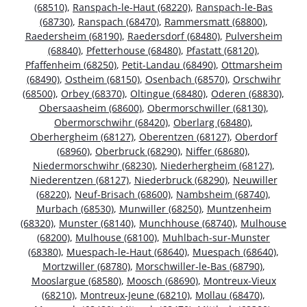
(68510)
,
Ranspach-le-Haut (68220)
,
Ranspach-le-Bas
(68730)
,
Ranspach (68470)
,
Rammersmatt (68800)
,
Raedersheim (68190)
,
Raedersdorf (68480)
,
Pulversheim
(68840)
,
Pfetterhouse (68480)
,
Pfastatt (68120)
,
Pfaffenheim (68250)
,
Petit-Landau (68490)
,
Ottmarsheim
(68490)
,
Ostheim (68150)
,
Osenbach (68570)
,
Orschwihr
(68500)
,
Orbey (68370)
,
Oltingue (68480)
,
Oderen (68830)
,
Obersaasheim (68600)
,
Obermorschwiller (68130)
,
Obermorschwihr (68420)
,
Oberlarg (68480)
,
Oberhergheim (68127)
,
Oberentzen (68127)
,
Oberdorf
(68960)
,
Oberbruck (68290)
,
Niffer (68680)
,
Niedermorschwihr (68230)
,
Niederhergheim (68127)
,
Niederentzen (68127)
,
Niederbruck (68290)
,
Neuwiller
(68220)
,
Neuf-Brisach (68600)
,
Nambsheim (68740)
,
Murbach (68530)
,
Munwiller (68250)
,
Muntzenheim
(68320)
,
Munster (68140)
,
Munchhouse (68740)
,
Mulhouse
(68200)
,
Mulhouse (68100)
,
Muhlbach-sur-Munster
(68380)
,
Muespach-le-Haut (68640)
,
Muespach (68640)
,
Mortzwiller (68780)
,
Morschwiller-le-Bas (68790)
,
Mooslargue (68580)
,
Moosch (68690)
,
Montreux-Vieux
(68210)
,
Montreux-Jeune (68210)
,
Mollau (68470)
,