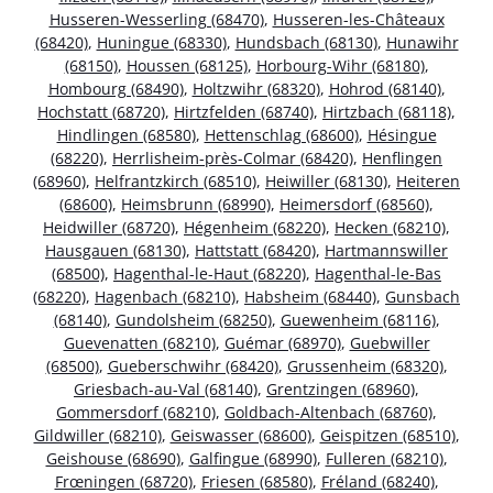
Husseren-Wesserling (68470)
,
Husseren-les-Châteaux
(68420)
,
Huningue (68330)
,
Hundsbach (68130)
,
Hunawihr
(68150)
,
Houssen (68125)
,
Horbourg-Wihr (68180)
,
Hombourg (68490)
,
Holtzwihr (68320)
,
Hohrod (68140)
,
Hochstatt (68720)
,
Hirtzfelden (68740)
,
Hirtzbach (68118)
,
Hindlingen (68580)
,
Hettenschlag (68600)
,
Hésingue
(68220)
,
Herrlisheim-près-Colmar (68420)
,
Henflingen
(68960)
,
Helfrantzkirch (68510)
,
Heiwiller (68130)
,
Heiteren
(68600)
,
Heimsbrunn (68990)
,
Heimersdorf (68560)
,
Heidwiller (68720)
,
Hégenheim (68220)
,
Hecken (68210)
,
Hausgauen (68130)
,
Hattstatt (68420)
,
Hartmannswiller
(68500)
,
Hagenthal-le-Haut (68220)
,
Hagenthal-le-Bas
(68220)
,
Hagenbach (68210)
,
Habsheim (68440)
,
Gunsbach
(68140)
,
Gundolsheim (68250)
,
Guewenheim (68116)
,
Guevenatten (68210)
,
Guémar (68970)
,
Guebwiller
(68500)
,
Gueberschwihr (68420)
,
Grussenheim (68320)
,
Griesbach-au-Val (68140)
,
Grentzingen (68960)
,
Gommersdorf (68210)
,
Goldbach-Altenbach (68760)
,
Gildwiller (68210)
,
Geiswasser (68600)
,
Geispitzen (68510)
,
Geishouse (68690)
,
Galfingue (68990)
,
Fulleren (68210)
,
Frœningen (68720)
,
Friesen (68580)
,
Fréland (68240)
,