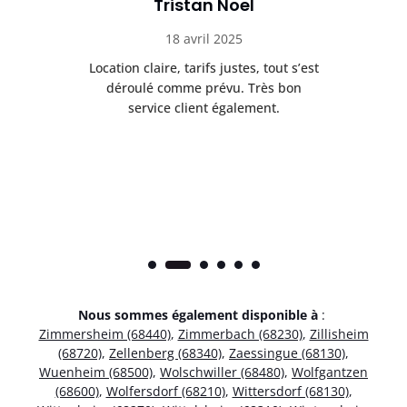
Tristan Noel
18 avril 2025
 de
Location claire, tarifs justes, tout s’est
Se
t
déroulé comme prévu. Très bon
pile
service client également.
Nous sommes également disponible à
:
Zimmersheim (68440)
,
Zimmerbach (68230)
,
Zillisheim
(68720)
,
Zellenberg (68340)
,
Zaessingue (68130)
,
Wuenheim (68500)
,
Wolschwiller (68480)
,
Wolfgantzen
(68600)
,
Wolfersdorf (68210)
,
Wittersdorf (68130)
,