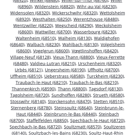
(68920)
,
Winkel (68480)
,
Willer-sur-Thur (68760)
,
Willer
(68960)
,
Wildenstein (68820)
,
Wihr-au-Val (68230)
,
Widensolen (68320)
,
Wickerschwihr (68320)
,
Wettolsheim
(68920)
,
Westhalten (68250)
,
Werentzhouse (68480)
,
Wentzwiller (68220)
,
Wegscheid (68290)
,
Weckolsheim
(68600)
,
Wattwiller (68700)
,
Wasserbourg (68230)
,
Waltenheim (68510)
,
Walheim (68130)
,
Waldighofen
(68640)
,
Walbach (68230)
,
Wahlbach (68130)
,
Volgelsheim
(68600)
,
Vogelgrun (68600)
,
Vœgtlinshoffen (68420)
,
Village-Neuf (68128)
,
Vieux-Thann (68800)
,
Vieux-Ferrette
(68480)
,
Valdieu-Lutran (68210)
,
Urschenheim (68320)
,
Urbès (68121)
,
Ungersheim (68190)
,
Uffholtz (68700)
,
Uffheim (68510)
,
Ueberstrass (68580)
,
Turckheim (68230)
,
Traubach-le-Haut (68210)
,
Traubach-le-Bas (68210)
,
Thannenkirch (68590)
,
Thann (68800)
,
Tagsdorf (68130)
,
Tagolsheim (68720)
,
Sundhoffen (68280)
,
Strueth (68580)
,
Stosswihr (68140)
,
Storckensohn (68470)
,
Stetten (68510)
,
Sternenberg (68780)
,
Steinsoultz (68640)
,
Steinbrunn-le-
Haut (68440)
,
Steinbrunn-le-Bas (68440)
,
Steinbach
(68700)
,
Staffelfelden (68850)
,
Spechbach-le-Haut (68720)
,
Spechbach-le-Bas (68720)
,
Soultzmatt (68570)
,
Soultzeren
(68140)
,
Soultzbach-les-Bains (68230)
,
Soultz-Haut-Rhin