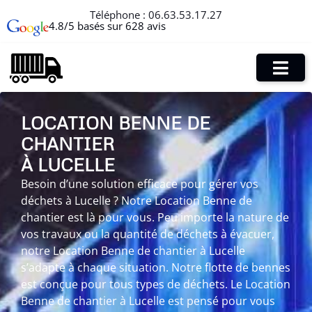
Téléphone :
06.63.53.17.27
4.8/5 basés sur 628 avis
LOCATION BENNE DE
CHANTIER
À LUCELLE
Besoin d’une solution efficace pour gérer vos
déchets à Lucelle ? Notre Location Benne de
chantier est là pour vous. Peu importe la nature de
vos travaux ou la quantité de déchets à évacuer,
notre Location Benne de chantier à Lucelle
s’adapte à chaque situation. Notre flotte de bennes
est conçue pour tous types de déchets. Le Location
Benne de chantier à Lucelle est pensé pour vous