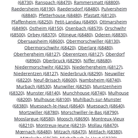
(68730)
,
Ranspach (68470)
,
Rammersmatt (68800)
,
Raedersheim (68190)
,
Raedersdorf (68480)
,
Pulversheim
(68840)
,
Pfetterhouse (68480)
,
Pfastatt (68120)
,
Pfaffenheim (68250)
,
Petit-Landau (68490)
,
Ottmarsheim
(68490)
,
Ostheim (68150)
,
Osenbach (68570)
,
Orschwihr
(68500)
,
Orbey (68370)
,
Oltingue (68480)
,
Oderen (68830)
,
Obersaasheim (68600)
,
Obermorschwiller (68130)
,
Obermorschwihr (68420)
,
Oberlarg (68480)
,
Oberhergheim (68127)
,
Oberentzen (68127)
,
Oberdorf
(68960)
,
Oberbruck (68290)
,
Niffer (68680)
,
Niedermorschwihr (68230)
,
Niederhergheim (68127)
,
Niederentzen (68127)
,
Niederbruck (68290)
,
Neuwiller
(68220)
,
Neuf-Brisach (68600)
,
Nambsheim (68740)
,
Murbach (68530)
,
Munwiller (68250)
,
Muntzenheim
(68320)
,
Munster (68140)
,
Munchhouse (68740)
,
Mulhouse
(68200)
,
Mulhouse (68100)
,
Muhlbach-sur-Munster
(68380)
,
Muespach-le-Haut (68640)
,
Muespach (68640)
,
Mortzwiller (68780)
,
Morschwiller-le-Bas (68790)
,
Mooslargue (68580)
,
Moosch (68690)
,
Montreux-Vieux
(68210)
,
Montreux-Jeune (68210)
,
Mollau (68470)
,
Mœrnach (68480)
,
Mitzach (68470)
,
Mittlach (68380)
,