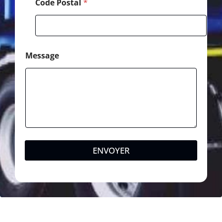
Code Postal
*
Message
ENVOYER