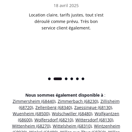
18 avril 2025
 de
Location claire, tarifs justes, tout s’est
Se
t
déroulé comme prévu. Très bon
pile
service client également.
Nous sommes également disponible à
:
Zimmersheim (68440)
,
Zimmerbach (68230)
,
Zillisheim
(68720)
,
Zellenberg (68340)
,
Zaessingue (68130)
,
Wuenheim (68500)
,
Wolschwiller (68480)
,
Wolfgantzen
(68600)
,
Wolfersdorf (68210)
,
Wittersdorf (68130)
,
Wittenheim (68270)
,
Wittelsheim (68310)
,
Wintzenheim