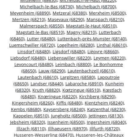
Mittelwihr (68630)
,
Michelbach-le-Haut (68220)
,
Michelbach-le-Bas (68730)
,
Michelbach (68700)
,
Meyenheim (68890)
,
Metzeral (68380)
,
Merxheim (68500)
,
Mertzen (68210)
,
Masevaux (68290)
,
Manspach (68210)
,
Malmerspach (68550)
,
Magstatt-le-Haut (68510)
,
Magstatt-le-Bas (68510)
,
Magny (68210)
,
Lutterbach
(68460)
,
Lutter (68480)
,
Luttenbach-près-Munster (68140)
,
Luemschwiller (68720)
,
Logelheim (68280)
,
Linthal (68610)
,
Linsdorf (68480)
,
Ligsdorf (68480)
,
Lièpvre (68660)
,
Liebsdorf (68480)
,
Liebenswiller (68220)
,
Leymen (68220)
,
Levoncourt (68480)
,
Leimbach (68800)
,
Le Bonhomme
(68650)
,
Lauw (68290)
,
Lautenbachzell (68610)
,
Lautenbach (68610)
,
Largitzen (68580)
,
Lapoutroie
(68650)
,
Landser (68440)
,
Labaroche (68910)
,
Kunheim
(68320)
,
Kruth (68820)
,
Kœtzingue (68510)
,
Kœstlach
(68480)
,
Knœringue (68220)
,
Kirchberg (68290)
,
Kingersheim (68260)
,
Kiffis (68480)
,
Kientzheim (68240)
,
Kembs (68680)
,
Kaysersberg (68240)
,
Katzenthal (68230)
,
Kappelen (68510)
,
Jungholtz (68500)
,
Jettingen (68130)
,
Jebsheim (68320)
,
Issenheim (68500)
,
Ingersheim (68040)
,
Illzach (68110)
,
Illhaeusern (68970)
,
Illfurth (68720)
,
Husseren-Wesserling (68470)
,
Husseren-les-Châteaux