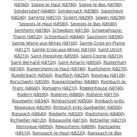
(68360)
,
Soppe-le-Haut (68780)
,
Soppe-le-Bas (68780)
,
Sondersdorf (68480)
,
Sondernach (68380)
,
Sigolsheim
(68240)
,
Sierentz (68510)
,
Sickert (68290)
,
Sewen (68290)
,
Seppois-le-Haut (68580)
,
Seppois-le-Bas (68580)
,
Sentheim (68780)
,
Schwoben (68130)
,
Schweighouse-
Thann (68520)
,
Schlierbach (68440)
,
Sausheim (68390)
,
Sainte-Marie-aux-Mines (68160)
,
Sainte-Croix-en-Plaine
(68127)
,
Sainte-Croix-aux-Mines (68160)
,
Saint-Ulrich
(68210)
,
Saint-Hippolyte (68590)
,
Saint-Cosme (68210)
,
Saint-Bernard (68720)
,
Saint-Amarin (68550)
,
Rustenhart
(68740)
,
Rumersheim-le-Haut (68740)
,
Ruelisheim (68270)
,
Ruederbach (68560)
,
Rouffach (68250)
,
Rosenau (68128)
,
Rorschwihr (68590)
,
Roppentzwiller (68480)
,
Rombach-le-
Franc (68660)
,
Romagny (68210)
,
Roggenhouse (68740)
,
Rodern (68590)
,
Roderen (68800)
,
Rixheim (68170)
,
Riquewihr (68340)
,
Rimbachzell (68500)
,
Rimbach-près-
Masevaux (68290)
,
Rimbach-près-Guebwiller (68500)
,
Riespach (68640)
,
Riedwihr (68320)
,
Riedisheim (68400)
,
Richwiller (68120)
,
Ribeauvillé (68150)
,
Retzwiller (68210)
,
Reiningue (68950)
,
Réguisheim (68890)
,
Rantzwiller
(68510)
,
Ranspach-le-Haut (68220)
,
Ranspach-le-Bas