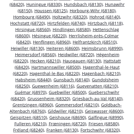
(68420)
,
Huningue (68330)
,
Hundsbach (68130)
,
Hunawihr
(68150)
,
Houssen (68125)
,
Horbourg-Wihr (68180)
,
Hombourg (68490)
,
Holtzwihr (68320)
,
Hohrod (68140)
,
Hochstatt (68720)
,
Hirtzfelden (68740)
,
Hirtzbach (68118)
,
Hirsingue (68560)
,
Hindlingen (68580)
,
Hettenschlag
(68600)
,
Hésingue (68220)
,
Herrlisheim-près-Colmar
(68420)
,
Henflingen (68960)
,
Helfrantzkirch (68510)
,
Heiwiller (68130)
,
Heiteren (68600)
,
Heimsbrunn (68990)
,
Heimersdorf (68560)
,
Heidwiller (68720)
,
Hégenheim
(68220)
,
Hecken (68210)
,
Hausgauen (68130)
,
Hattstatt
(68420)
,
Hartmannswiller (68500)
,
Hagenthal-le-Haut
(68220)
,
Hagenthal-le-Bas (68220)
,
Hagenbach (68210)
,
Habsheim (68440)
,
Gunsbach (68140)
,
Gundolsheim
(68250)
,
Guewenheim (68116)
,
Guevenatten (68210)
,
Guémar (68970)
,
Guebwiller (68500)
,
Gueberschwihr
(68420)
,
Grussenheim (68320)
,
Griesbach-au-Val (68140)
,
Grentzingen (68960)
,
Gommersdorf (68210)
,
Goldbach-
Altenbach (68760)
,
Gildwiller (68210)
,
Geiswasser (68600)
,
Geispitzen (68510)
,
Geishouse (68690)
,
Galfingue (68990)
,
Fulleren (68210)
,
Frœningen (68720)
,
Friesen (68580)
,
Fréland (68240)
,
Franken (68130)
,
Fortschwihr (68320)
,