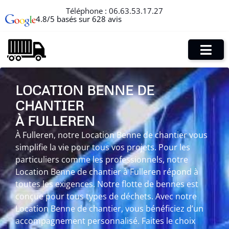
Téléphone :
06.63.53.17.27
4.8/5 basés sur 628 avis
LOCATION BENNE DE
CHANTIER
À FULLEREN
À Fulleren, notre Location Benne de chantier vous
simplifie la vie pour tous vos projets. Pour les
particuliers comme les professionnels, notre
Location Benne de chantier à Fulleren répond à
toutes les exigences. Notre flotte de bennes est
conçue pour tous types de déchets. Avec notre
Location Benne de chantier, vous bénéficiez d’un
accompagnement personnalisé. Faites le choix