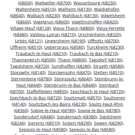
(68600)
,
Wattwiller (68700)
,
Wasserbourg (68230)
,
Waltenheim (68510)
,
Walheim (68130)
,
Waldighofen
(68640)
,
Walbach (68230)
,
Wahlbach (68130)
,
Volgelsheim
(68600)
,
Vogelgrun (68600)
,
Vœgtlinshoffen (68420)
,
Village-Neuf (68128)
,
Vieux-Thann (68800)
,
Vieux-Ferrette
(68480)
,
Valdieu-Lutran (68210)
,
Urschenheim (68320)
,
Urbès (68121)
,
Ungersheim (68190)
,
Uffholtz (68700)
,
Uffheim (68510)
,
Ueberstrass (68580)
,
Turckheim (68230)
,
Traubach-le-Haut (68210)
,
Traubach-le-Bas (68210)
,
Thannenkirch (68590)
,
Thann (68800)
,
Tagsdorf (68130)
,
Tagolsheim (68720)
,
Sundhoffen (68280)
,
Strueth (68580)
,
Stosswihr (68140)
,
Storckensohn (68470)
,
Stetten (68510)
,
Sternenberg (68780)
,
Steinsoultz (68640)
,
Steinbrunn-le-
Haut (68440)
,
Steinbrunn-le-Bas (68440)
,
Steinbach
(68700)
,
Staffelfelden (68850)
,
Spechbach-le-Haut (68720)
,
Spechbach-le-Bas (68720)
,
Soultzmatt (68570)
,
Soultzeren
(68140)
,
Soultzbach-les-Bains (68230)
,
Soultz-Haut-Rhin
(68360)
,
Soppe-le-Haut (68780)
,
Soppe-le-Bas (68780)
,
Sondersdorf (68480)
,
Sondernach (68380)
,
Sigolsheim
(68240)
,
Sierentz (68510)
,
Sickert (68290)
,
Sewen (68290)
,
Seppois-le-Haut (68580)
,
Seppois-le-Bas (68580)
,