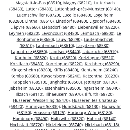
Magstatt-le-Bas (68510)
,
Magny (68210)
,
Lutterbach
(68460)
,
Lutter (68480)
,
Luttenbach-près-Munster (68140)
,
Luemschwiller (68720)
,
Lucelle (68480)
,
Logelheim
(68280)
,
Linthal (68610)
,
Linsdorf (68480)
,
Ligsdorf (68480)
,
Lièpvre (68660)
,
Liebsdorf (68480)
,
Liebenswiller (68220)
,
Leymen (68220)
,
Levoncourt (68480)
,
Leimbach (68800)
,
Le
Bonhomme (68650)
,
Lauw (68290)
,
Lautenbachzell
(68610)
,
Lautenbach (68610)
,
Largitzen (68580)
,
Lapoutroie (68650)
,
Landser (68440)
,
Labaroche (68910)
,
Kunheim (68320)
,
Kruth (68820)
,
Kœtzingue (68510)
,
Kœstlach (68480)
,
Knœringue (68220)
,
Kirchberg (68290)
,
Kingersheim (68260)
,
Kiffis (68480)
,
Kientzheim (68240)
,
Kembs (68680)
,
Kaysersberg (68240)
,
Katzenthal (68230)
,
Kappelen (68510)
,
Jungholtz (68500)
,
Jettingen (68130)
,
Jebsheim (68320)
,
Issenheim (68500)
,
Ingersheim (68040)
,
Illzach (68110)
,
Illhaeusern (68970)
,
Illfurth (68720)
,
Husseren-Wesserling (68470)
,
Husseren-les-Châteaux
(68420)
,
Huningue (68330)
,
Hundsbach (68130)
,
Hunawihr
(68150)
,
Houssen (68125)
,
Horbourg-Wihr (68180)
,
Hombourg (68490)
,
Holtzwihr (68320)
,
Hohrod (68140)
,
Hochstatt (68720)
,
Hirtzfelden (68740)
,
Hirtzbach (68118)
,