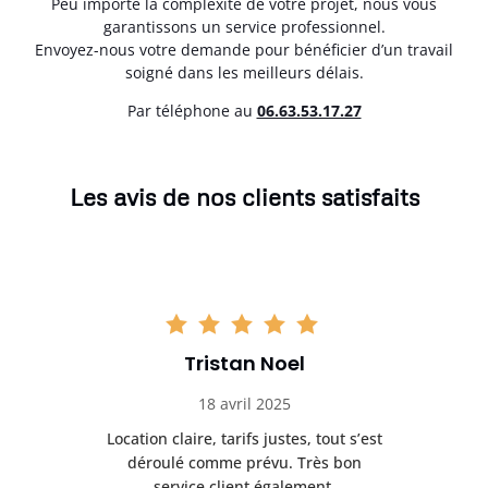
Peu importe la complexité de votre projet, nous vous
garantissons un service professionnel.
Envoyez-nous votre demande pour bénéficier d’un travail
soigné dans les meilleurs délais.
Par téléphone au
06.63.53.17.27
Les avis de nos clients satisfaits
Tristan Noel
18 avril 2025
 de
Location claire, tarifs justes, tout s’est
Se
t
déroulé comme prévu. Très bon
pile
service client également.