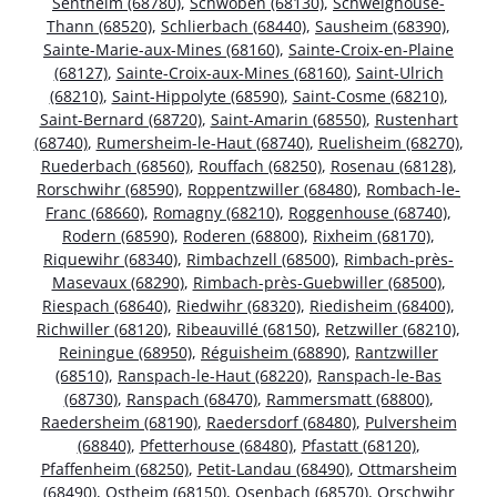
Sentheim (68780)
,
Schwoben (68130)
,
Schweighouse-
Thann (68520)
,
Schlierbach (68440)
,
Sausheim (68390)
,
Sainte-Marie-aux-Mines (68160)
,
Sainte-Croix-en-Plaine
(68127)
,
Sainte-Croix-aux-Mines (68160)
,
Saint-Ulrich
(68210)
,
Saint-Hippolyte (68590)
,
Saint-Cosme (68210)
,
Saint-Bernard (68720)
,
Saint-Amarin (68550)
,
Rustenhart
(68740)
,
Rumersheim-le-Haut (68740)
,
Ruelisheim (68270)
,
Ruederbach (68560)
,
Rouffach (68250)
,
Rosenau (68128)
,
Rorschwihr (68590)
,
Roppentzwiller (68480)
,
Rombach-le-
Franc (68660)
,
Romagny (68210)
,
Roggenhouse (68740)
,
Rodern (68590)
,
Roderen (68800)
,
Rixheim (68170)
,
Riquewihr (68340)
,
Rimbachzell (68500)
,
Rimbach-près-
Masevaux (68290)
,
Rimbach-près-Guebwiller (68500)
,
Riespach (68640)
,
Riedwihr (68320)
,
Riedisheim (68400)
,
Richwiller (68120)
,
Ribeauvillé (68150)
,
Retzwiller (68210)
,
Reiningue (68950)
,
Réguisheim (68890)
,
Rantzwiller
(68510)
,
Ranspach-le-Haut (68220)
,
Ranspach-le-Bas
(68730)
,
Ranspach (68470)
,
Rammersmatt (68800)
,
Raedersheim (68190)
,
Raedersdorf (68480)
,
Pulversheim
(68840)
,
Pfetterhouse (68480)
,
Pfastatt (68120)
,
Pfaffenheim (68250)
,
Petit-Landau (68490)
,
Ottmarsheim
(68490)
,
Ostheim (68150)
,
Osenbach (68570)
,
Orschwihr