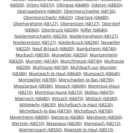
(68500)
,
Orbey (68370)
,
Oltingue (68480)
,
Oderen (68830)
,
Obersaasheim (68600)
,
Obermorschwiller (68130)
,
Obermorschwihr (68420)
,
Oberlarg (68480)
,
Oberhergheim (68127)
,
Oberentzen (68127)
,
Oberdorf
(68960)
,
Oberbruck (68290)
,
Niffer (68680)
,
Niedermorschwihr (68230)
,
Niederhergheim (68127)
,
Niederentzen (68127)
,
Niederbruck (68290)
,
Neuwiller
(68220)
,
Neuf-Brisach (68600)
,
Nambsheim (68740)
,
Murbach (68530)
,
Munwiller (68250)
,
Muntzenheim
(68320)
,
Munster (68140)
,
Munchhouse (68740)
,
Mulhouse
(68200)
,
Mulhouse (68100)
,
Muhlbach-sur-Munster
(68380)
,
Muespach-le-Haut (68640)
,
Muespach (68640)
,
Mortzwiller (68780)
,
Morschwiller-le-Bas (68790)
,
Mooslargue (68580)
,
Moosch (68690)
,
Montreux-Vieux
(68210)
,
Montreux-Jeune (68210)
,
Mollau (68470)
,
Mœrnach (68480)
,
Mitzach (68470)
,
Mittlach (68380)
,
Mittelwihr (68630)
,
Michelbach-le-Haut (68220)
,
Michelbach-le-Bas (68730)
,
Michelbach (68700)
,
Meyenheim (68890)
,
Metzeral (68380)
,
Merxheim (68500)
,
Mertzen (68210)
,
Masevaux (68290)
,
Manspach (68210)
,
Malmerspach (68550)
,
Magstatt-le-Haut (68510)
,