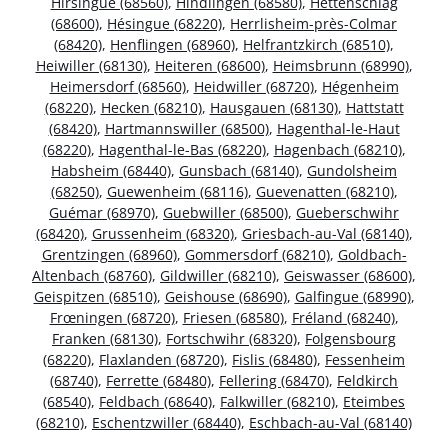
Hirsingue (68560)
,
Hindlingen (68580)
,
Hettenschlag
(68600)
,
Hésingue (68220)
,
Herrlisheim-près-Colmar
(68420)
,
Henflingen (68960)
,
Helfrantzkirch (68510)
,
Heiwiller (68130)
,
Heiteren (68600)
,
Heimsbrunn (68990)
,
Heimersdorf (68560)
,
Heidwiller (68720)
,
Hégenheim
(68220)
,
Hecken (68210)
,
Hausgauen (68130)
,
Hattstatt
(68420)
,
Hartmannswiller (68500)
,
Hagenthal-le-Haut
(68220)
,
Hagenthal-le-Bas (68220)
,
Hagenbach (68210)
,
Habsheim (68440)
,
Gunsbach (68140)
,
Gundolsheim
(68250)
,
Guewenheim (68116)
,
Guevenatten (68210)
,
Guémar (68970)
,
Guebwiller (68500)
,
Gueberschwihr
(68420)
,
Grussenheim (68320)
,
Griesbach-au-Val (68140)
,
Grentzingen (68960)
,
Gommersdorf (68210)
,
Goldbach-
Altenbach (68760)
,
Gildwiller (68210)
,
Geiswasser (68600)
,
Geispitzen (68510)
,
Geishouse (68690)
,
Galfingue (68990)
,
Frœningen (68720)
,
Friesen (68580)
,
Fréland (68240)
,
Franken (68130)
,
Fortschwihr (68320)
,
Folgensbourg
(68220)
,
Flaxlanden (68720)
,
Fislis (68480)
,
Fessenheim
(68740)
,
Ferrette (68480)
,
Fellering (68470)
,
Feldkirch
(68540)
,
Feldbach (68640)
,
Falkwiller (68210)
,
Eteimbes
(68210)
,
Eschentzwiller (68440)
,
Eschbach-au-Val (68140)