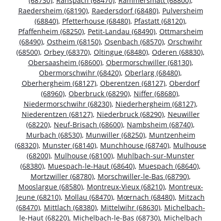
(68730)
,
Ranspach (68470)
,
Rammersmatt (68800)
,
Raedersheim (68190)
,
Raedersdorf (68480)
,
Pulversheim
(68840)
,
Pfetterhouse (68480)
,
Pfastatt (68120)
,
Pfaffenheim (68250)
,
Petit-Landau (68490)
,
Ottmarsheim
(68490)
,
Ostheim (68150)
,
Osenbach (68570)
,
Orschwihr
(68500)
,
Orbey (68370)
,
Oltingue (68480)
,
Oderen (68830)
,
Obersaasheim (68600)
,
Obermorschwiller (68130)
,
Obermorschwihr (68420)
,
Oberlarg (68480)
,
Oberhergheim (68127)
,
Oberentzen (68127)
,
Oberdorf
(68960)
,
Oberbruck (68290)
,
Niffer (68680)
,
Niedermorschwihr (68230)
,
Niederhergheim (68127)
,
Niederentzen (68127)
,
Niederbruck (68290)
,
Neuwiller
(68220)
,
Neuf-Brisach (68600)
,
Nambsheim (68740)
,
Murbach (68530)
,
Munwiller (68250)
,
Muntzenheim
(68320)
,
Munster (68140)
,
Munchhouse (68740)
,
Mulhouse
(68200)
,
Mulhouse (68100)
,
Muhlbach-sur-Munster
(68380)
,
Muespach-le-Haut (68640)
,
Muespach (68640)
,
Mortzwiller (68780)
,
Morschwiller-le-Bas (68790)
,
Mooslargue (68580)
,
Montreux-Vieux (68210)
,
Montreux-
Jeune (68210)
,
Mollau (68470)
,
Mœrnach (68480)
,
Mitzach
(68470)
,
Mittlach (68380)
,
Mittelwihr (68630)
,
Michelbach-
le-Haut (68220)
,
Michelbach-le-Bas (68730)
,
Michelbach