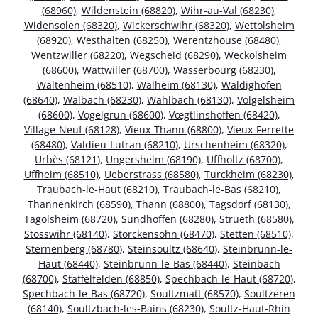
(68960)
,
Wildenstein (68820)
,
Wihr-au-Val (68230)
,
Widensolen (68320)
,
Wickerschwihr (68320)
,
Wettolsheim
(68920)
,
Westhalten (68250)
,
Werentzhouse (68480)
,
Wentzwiller (68220)
,
Wegscheid (68290)
,
Weckolsheim
(68600)
,
Wattwiller (68700)
,
Wasserbourg (68230)
,
Waltenheim (68510)
,
Walheim (68130)
,
Waldighofen
(68640)
,
Walbach (68230)
,
Wahlbach (68130)
,
Volgelsheim
(68600)
,
Vogelgrun (68600)
,
Vœgtlinshoffen (68420)
,
Village-Neuf (68128)
,
Vieux-Thann (68800)
,
Vieux-Ferrette
(68480)
,
Valdieu-Lutran (68210)
,
Urschenheim (68320)
,
Urbès (68121)
,
Ungersheim (68190)
,
Uffholtz (68700)
,
Uffheim (68510)
,
Ueberstrass (68580)
,
Turckheim (68230)
,
Traubach-le-Haut (68210)
,
Traubach-le-Bas (68210)
,
Thannenkirch (68590)
,
Thann (68800)
,
Tagsdorf (68130)
,
Tagolsheim (68720)
,
Sundhoffen (68280)
,
Strueth (68580)
,
Stosswihr (68140)
,
Storckensohn (68470)
,
Stetten (68510)
,
Sternenberg (68780)
,
Steinsoultz (68640)
,
Steinbrunn-le-
Haut (68440)
,
Steinbrunn-le-Bas (68440)
,
Steinbach
(68700)
,
Staffelfelden (68850)
,
Spechbach-le-Haut (68720)
,
Spechbach-le-Bas (68720)
,
Soultzmatt (68570)
,
Soultzeren
(68140)
,
Soultzbach-les-Bains (68230)
,
Soultz-Haut-Rhin