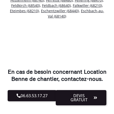
Fessenheim (68740)
,
Ferrette (68480)
,
Fellering (68470)
,
Feldkirch (68540)
,
Feldbach (68640)
,
Falkwiller (68210)
,
Eteimbes (68210)
,
Eschentzwiller (68440)
,
Eschbach-au-
Val (68140)
En cas de besoin concernant Location
Benne de chantier, contactez-nous.
06.63.53.17.27
DEVIS
GRATUIT