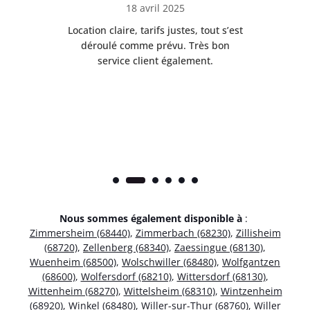
18 avril 2025
 de
Location claire, tarifs justes, tout s’est
Se
t
déroulé comme prévu. Très bon
pile
service client également.
Nous sommes également disponible à
:
Zimmersheim (68440)
,
Zimmerbach (68230)
,
Zillisheim
(68720)
,
Zellenberg (68340)
,
Zaessingue (68130)
,
Wuenheim (68500)
,
Wolschwiller (68480)
,
Wolfgantzen
(68600)
,
Wolfersdorf (68210)
,
Wittersdorf (68130)
,
Wittenheim (68270)
,
Wittelsheim (68310)
,
Wintzenheim
(68920)
,
Winkel (68480)
,
Willer-sur-Thur (68760)
,
Willer