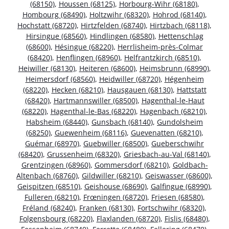
(68150)
,
Houssen (68125)
,
Horbourg-Wihr (68180)
,
Hombourg (68490)
,
Holtzwihr (68320)
,
Hohrod (68140)
,
Hochstatt (68720)
,
Hirtzfelden (68740)
,
Hirtzbach (68118)
,
Hirsingue (68560)
,
Hindlingen (68580)
,
Hettenschlag
(68600)
,
Hésingue (68220)
,
Herrlisheim-près-Colmar
(68420)
,
Henflingen (68960)
,
Helfrantzkirch (68510)
,
Heiwiller (68130)
,
Heiteren (68600)
,
Heimsbrunn (68990)
,
Heimersdorf (68560)
,
Heidwiller (68720)
,
Hégenheim
(68220)
,
Hecken (68210)
,
Hausgauen (68130)
,
Hattstatt
(68420)
,
Hartmannswiller (68500)
,
Hagenthal-le-Haut
(68220)
,
Hagenthal-le-Bas (68220)
,
Hagenbach (68210)
,
Habsheim (68440)
,
Gunsbach (68140)
,
Gundolsheim
(68250)
,
Guewenheim (68116)
,
Guevenatten (68210)
,
Guémar (68970)
,
Guebwiller (68500)
,
Gueberschwihr
(68420)
,
Grussenheim (68320)
,
Griesbach-au-Val (68140)
,
Grentzingen (68960)
,
Gommersdorf (68210)
,
Goldbach-
Altenbach (68760)
,
Gildwiller (68210)
,
Geiswasser (68600)
,
Geispitzen (68510)
,
Geishouse (68690)
,
Galfingue (68990)
,
Fulleren (68210)
,
Frœningen (68720)
,
Friesen (68580)
,
Fréland (68240)
,
Franken (68130)
,
Fortschwihr (68320)
,
Folgensbourg (68220)
,
Flaxlanden (68720)
,
Fislis (68480)
,