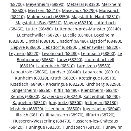
(68700)
,
Meyenheim (68890)
,
Metzeral (68380)
,
Merxheim
(68500)
,
Mertzen (68210)
,
Masevaux (68290)
,
Manspach
(68210)
,
Malmerspach (68550)
,
Magstatt-le-Haut (68510)
,
Magstatt-le-Bas (68510)
,
Magny (68210)
,
Lutterbach
(68460)
,
Lutter (68480)
,
Luttenbach-près-Munster (68140)
,
Luemschwiller (68720)
,
Lucelle (68480)
,
Logelheim
(68280)
,
Linthal (68610)
,
Linsdorf (68480)
,
Ligsdorf (68480)
,
Lièpvre (68660)
,
Liebsdorf (68480)
,
Liebenswiller (68220)
,
Leymen (68220)
,
Levoncourt (68480)
,
Leimbach (68800)
,
Le
Bonhomme (68650)
,
Lauw (68290)
,
Lautenbachzell
(68610)
,
Lautenbach (68610)
,
Largitzen (68580)
,
Lapoutroie (68650)
,
Landser (68440)
,
Labaroche (68910)
,
Kunheim (68320)
,
Kruth (68820)
,
Kœtzingue (68510)
,
Kœstlach (68480)
,
Knœringue (68220)
,
Kirchberg (68290)
,
Kingersheim (68260)
,
Kiffis (68480)
,
Kientzheim (68240)
,
Kembs (68680)
,
Kaysersberg (68240)
,
Katzenthal (68230)
,
Kappelen (68510)
,
Jungholtz (68500)
,
Jettingen (68130)
,
Jebsheim (68320)
,
Issenheim (68500)
,
Ingersheim (68040)
,
Illzach (68110)
,
Illhaeusern (68970)
,
Illfurth (68720)
,
Husseren-Wesserling (68470)
,
Husseren-les-Châteaux
(68420)
,
Huningue (68330)
,
Hundsbach (68130)
,
Hunawihr