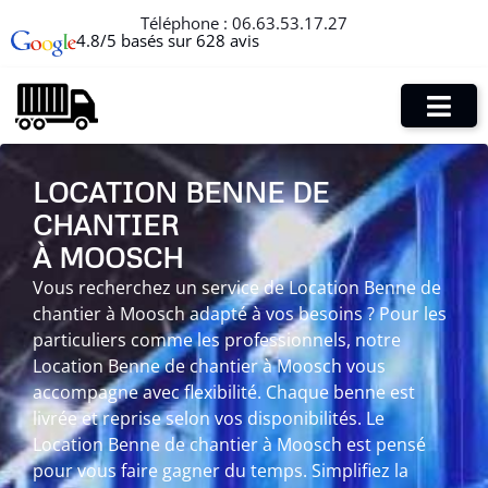
Téléphone :
06.63.53.17.27
4.8/5 basés sur 628 avis
LOCATION BENNE DE
CHANTIER
À MOOSCH
Vous recherchez un service de Location Benne de
chantier à Moosch adapté à vos besoins ? Pour les
particuliers comme les professionnels, notre
Location Benne de chantier à Moosch vous
accompagne avec flexibilité. Chaque benne est
livrée et reprise selon vos disponibilités. Le
Location Benne de chantier à Moosch est pensé
pour vous faire gagner du temps. Simplifiez la