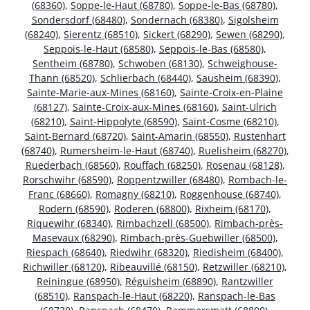
(68360)
,
Soppe-le-Haut (68780)
,
Soppe-le-Bas (68780)
,
Sondersdorf (68480)
,
Sondernach (68380)
,
Sigolsheim
(68240)
,
Sierentz (68510)
,
Sickert (68290)
,
Sewen (68290)
,
Seppois-le-Haut (68580)
,
Seppois-le-Bas (68580)
,
Sentheim (68780)
,
Schwoben (68130)
,
Schweighouse-
Thann (68520)
,
Schlierbach (68440)
,
Sausheim (68390)
,
Sainte-Marie-aux-Mines (68160)
,
Sainte-Croix-en-Plaine
(68127)
,
Sainte-Croix-aux-Mines (68160)
,
Saint-Ulrich
(68210)
,
Saint-Hippolyte (68590)
,
Saint-Cosme (68210)
,
Saint-Bernard (68720)
,
Saint-Amarin (68550)
,
Rustenhart
(68740)
,
Rumersheim-le-Haut (68740)
,
Ruelisheim (68270)
,
Ruederbach (68560)
,
Rouffach (68250)
,
Rosenau (68128)
,
Rorschwihr (68590)
,
Roppentzwiller (68480)
,
Rombach-le-
Franc (68660)
,
Romagny (68210)
,
Roggenhouse (68740)
,
Rodern (68590)
,
Roderen (68800)
,
Rixheim (68170)
,
Riquewihr (68340)
,
Rimbachzell (68500)
,
Rimbach-près-
Masevaux (68290)
,
Rimbach-près-Guebwiller (68500)
,
Riespach (68640)
,
Riedwihr (68320)
,
Riedisheim (68400)
,
Richwiller (68120)
,
Ribeauvillé (68150)
,
Retzwiller (68210)
,
Reiningue (68950)
,
Réguisheim (68890)
,
Rantzwiller
(68510)
,
Ranspach-le-Haut (68220)
,
Ranspach-le-Bas