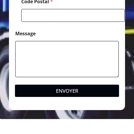
Code Postal
*
Message
ENVOYER