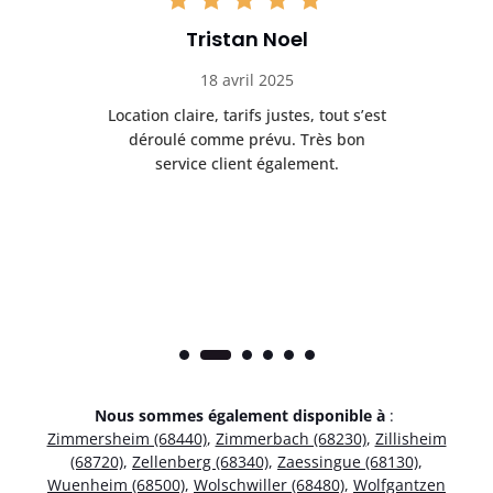
Tristan Noel
18 avril 2025
 de
Location claire, tarifs justes, tout s’est
Se
t
déroulé comme prévu. Très bon
pile
service client également.
Nous sommes également disponible à
:
Zimmersheim (68440)
,
Zimmerbach (68230)
,
Zillisheim
(68720)
,
Zellenberg (68340)
,
Zaessingue (68130)
,
Wuenheim (68500)
,
Wolschwiller (68480)
,
Wolfgantzen