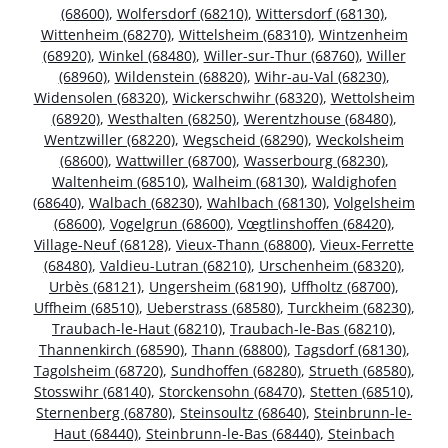
(68600)
,
Wolfersdorf (68210)
,
Wittersdorf (68130)
,
Wittenheim (68270)
,
Wittelsheim (68310)
,
Wintzenheim
(68920)
,
Winkel (68480)
,
Willer-sur-Thur (68760)
,
Willer
(68960)
,
Wildenstein (68820)
,
Wihr-au-Val (68230)
,
Widensolen (68320)
,
Wickerschwihr (68320)
,
Wettolsheim
(68920)
,
Westhalten (68250)
,
Werentzhouse (68480)
,
Wentzwiller (68220)
,
Wegscheid (68290)
,
Weckolsheim
(68600)
,
Wattwiller (68700)
,
Wasserbourg (68230)
,
Waltenheim (68510)
,
Walheim (68130)
,
Waldighofen
(68640)
,
Walbach (68230)
,
Wahlbach (68130)
,
Volgelsheim
(68600)
,
Vogelgrun (68600)
,
Vœgtlinshoffen (68420)
,
Village-Neuf (68128)
,
Vieux-Thann (68800)
,
Vieux-Ferrette
(68480)
,
Valdieu-Lutran (68210)
,
Urschenheim (68320)
,
Urbès (68121)
,
Ungersheim (68190)
,
Uffholtz (68700)
,
Uffheim (68510)
,
Ueberstrass (68580)
,
Turckheim (68230)
,
Traubach-le-Haut (68210)
,
Traubach-le-Bas (68210)
,
Thannenkirch (68590)
,
Thann (68800)
,
Tagsdorf (68130)
,
Tagolsheim (68720)
,
Sundhoffen (68280)
,
Strueth (68580)
,
Stosswihr (68140)
,
Storckensohn (68470)
,
Stetten (68510)
,
Sternenberg (68780)
,
Steinsoultz (68640)
,
Steinbrunn-le-
Haut (68440)
,
Steinbrunn-le-Bas (68440)
,
Steinbach