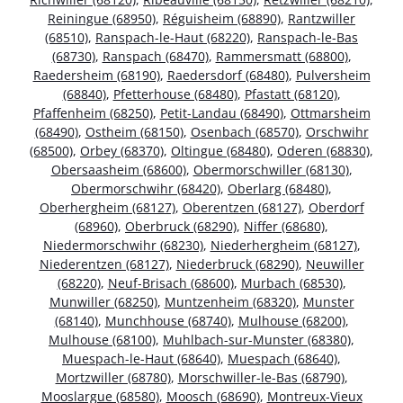
Reiningue (68950)
,
Réguisheim (68890)
,
Rantzwiller
(68510)
,
Ranspach-le-Haut (68220)
,
Ranspach-le-Bas
(68730)
,
Ranspach (68470)
,
Rammersmatt (68800)
,
Raedersheim (68190)
,
Raedersdorf (68480)
,
Pulversheim
(68840)
,
Pfetterhouse (68480)
,
Pfastatt (68120)
,
Pfaffenheim (68250)
,
Petit-Landau (68490)
,
Ottmarsheim
(68490)
,
Ostheim (68150)
,
Osenbach (68570)
,
Orschwihr
(68500)
,
Orbey (68370)
,
Oltingue (68480)
,
Oderen (68830)
,
Obersaasheim (68600)
,
Obermorschwiller (68130)
,
Obermorschwihr (68420)
,
Oberlarg (68480)
,
Oberhergheim (68127)
,
Oberentzen (68127)
,
Oberdorf
(68960)
,
Oberbruck (68290)
,
Niffer (68680)
,
Niedermorschwihr (68230)
,
Niederhergheim (68127)
,
Niederentzen (68127)
,
Niederbruck (68290)
,
Neuwiller
(68220)
,
Neuf-Brisach (68600)
,
Murbach (68530)
,
Munwiller (68250)
,
Muntzenheim (68320)
,
Munster
(68140)
,
Munchhouse (68740)
,
Mulhouse (68200)
,
Mulhouse (68100)
,
Muhlbach-sur-Munster (68380)
,
Muespach-le-Haut (68640)
,
Muespach (68640)
,
Mortzwiller (68780)
,
Morschwiller-le-Bas (68790)
,
Mooslargue (68580)
,
Moosch (68690)
,
Montreux-Vieux