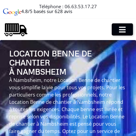
Téléphone :
06.63.53.17.27
4.8/5 basés sur 628 avis
LOCATION BENNE DE
CHANTIER
À NAMBSHEIM
À Nambsheim, notre Location Benne de chantier
vous simplifie la vie pour tous vos projets. Pour les
particuliers comme les professionnels, notre
Location Benne de chantier à Nambsheim répond
à toutes les exigences. Chaque benne est livrée et
reprise selon vos disponibilités. Le Location Benne
de chantier à Nambsheim est pensé pour vous
faire gagner du temps. Optez pour un service de