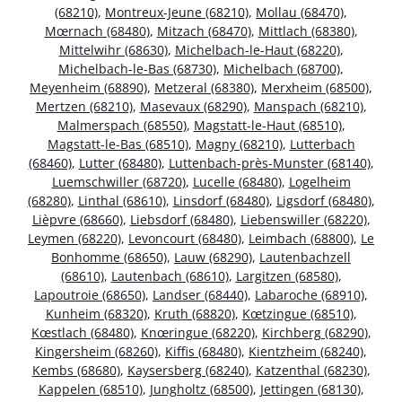
(68210)
,
Montreux-Jeune (68210)
,
Mollau (68470)
,
Mœrnach (68480)
,
Mitzach (68470)
,
Mittlach (68380)
,
Mittelwihr (68630)
,
Michelbach-le-Haut (68220)
,
Michelbach-le-Bas (68730)
,
Michelbach (68700)
,
Meyenheim (68890)
,
Metzeral (68380)
,
Merxheim (68500)
,
Mertzen (68210)
,
Masevaux (68290)
,
Manspach (68210)
,
Malmerspach (68550)
,
Magstatt-le-Haut (68510)
,
Magstatt-le-Bas (68510)
,
Magny (68210)
,
Lutterbach
(68460)
,
Lutter (68480)
,
Luttenbach-près-Munster (68140)
,
Luemschwiller (68720)
,
Lucelle (68480)
,
Logelheim
(68280)
,
Linthal (68610)
,
Linsdorf (68480)
,
Ligsdorf (68480)
,
Lièpvre (68660)
,
Liebsdorf (68480)
,
Liebenswiller (68220)
,
Leymen (68220)
,
Levoncourt (68480)
,
Leimbach (68800)
,
Le
Bonhomme (68650)
,
Lauw (68290)
,
Lautenbachzell
(68610)
,
Lautenbach (68610)
,
Largitzen (68580)
,
Lapoutroie (68650)
,
Landser (68440)
,
Labaroche (68910)
,
Kunheim (68320)
,
Kruth (68820)
,
Kœtzingue (68510)
,
Kœstlach (68480)
,
Knœringue (68220)
,
Kirchberg (68290)
,
Kingersheim (68260)
,
Kiffis (68480)
,
Kientzheim (68240)
,
Kembs (68680)
,
Kaysersberg (68240)
,
Katzenthal (68230)
,
Kappelen (68510)
,
Jungholtz (68500)
,
Jettingen (68130)
,