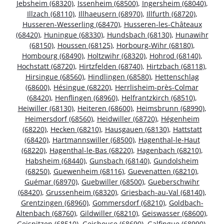
Jebsheim (68320)
,
Issenheim (68500)
,
Ingersheim (68040)
,
Illzach (68110)
,
Illhaeusern (68970)
,
Illfurth (68720)
,
Husseren-Wesserling (68470)
,
Husseren-les-Châteaux
(68420)
,
Huningue (68330)
,
Hundsbach (68130)
,
Hunawihr
(68150)
,
Houssen (68125)
,
Horbourg-Wihr (68180)
,
Hombourg (68490)
,
Holtzwihr (68320)
,
Hohrod (68140)
,
Hochstatt (68720)
,
Hirtzfelden (68740)
,
Hirtzbach (68118)
,
Hirsingue (68560)
,
Hindlingen (68580)
,
Hettenschlag
(68600)
,
Hésingue (68220)
,
Herrlisheim-près-Colmar
(68420)
,
Henflingen (68960)
,
Helfrantzkirch (68510)
,
Heiwiller (68130)
,
Heiteren (68600)
,
Heimsbrunn (68990)
,
Heimersdorf (68560)
,
Heidwiller (68720)
,
Hégenheim
(68220)
,
Hecken (68210)
,
Hausgauen (68130)
,
Hattstatt
(68420)
,
Hartmannswiller (68500)
,
Hagenthal-le-Haut
(68220)
,
Hagenthal-le-Bas (68220)
,
Hagenbach (68210)
,
Habsheim (68440)
,
Gunsbach (68140)
,
Gundolsheim
(68250)
,
Guewenheim (68116)
,
Guevenatten (68210)
,
Guémar (68970)
,
Guebwiller (68500)
,
Gueberschwihr
(68420)
,
Grussenheim (68320)
,
Griesbach-au-Val (68140)
,
Grentzingen (68960)
,
Gommersdorf (68210)
,
Goldbach-
Altenbach (68760)
,
Gildwiller (68210)
,
Geiswasser (68600)
,
Geispitzen (68510)
,
Geishouse (68690)
,
Galfingue (68990)
,