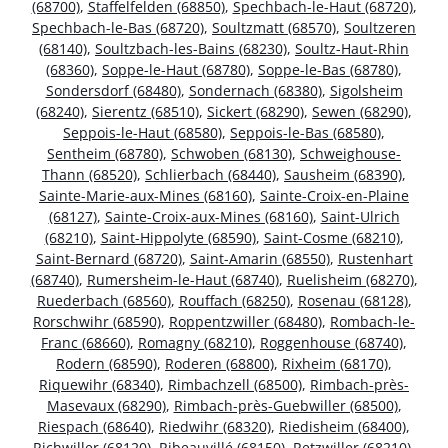
(68700)
,
Staffelfelden (68850)
,
Spechbach-le-Haut (68720)
,
Spechbach-le-Bas (68720)
,
Soultzmatt (68570)
,
Soultzeren
(68140)
,
Soultzbach-les-Bains (68230)
,
Soultz-Haut-Rhin
(68360)
,
Soppe-le-Haut (68780)
,
Soppe-le-Bas (68780)
,
Sondersdorf (68480)
,
Sondernach (68380)
,
Sigolsheim
(68240)
,
Sierentz (68510)
,
Sickert (68290)
,
Sewen (68290)
,
Seppois-le-Haut (68580)
,
Seppois-le-Bas (68580)
,
Sentheim (68780)
,
Schwoben (68130)
,
Schweighouse-
Thann (68520)
,
Schlierbach (68440)
,
Sausheim (68390)
,
Sainte-Marie-aux-Mines (68160)
,
Sainte-Croix-en-Plaine
(68127)
,
Sainte-Croix-aux-Mines (68160)
,
Saint-Ulrich
(68210)
,
Saint-Hippolyte (68590)
,
Saint-Cosme (68210)
,
Saint-Bernard (68720)
,
Saint-Amarin (68550)
,
Rustenhart
(68740)
,
Rumersheim-le-Haut (68740)
,
Ruelisheim (68270)
,
Ruederbach (68560)
,
Rouffach (68250)
,
Rosenau (68128)
,
Rorschwihr (68590)
,
Roppentzwiller (68480)
,
Rombach-le-
Franc (68660)
,
Romagny (68210)
,
Roggenhouse (68740)
,
Rodern (68590)
,
Roderen (68800)
,
Rixheim (68170)
,
Riquewihr (68340)
,
Rimbachzell (68500)
,
Rimbach-près-
Masevaux (68290)
,
Rimbach-près-Guebwiller (68500)
,
Riespach (68640)
,
Riedwihr (68320)
,
Riedisheim (68400)
,
Richwiller (68120)
,
Ribeauvillé (68150)
,
Retzwiller (68210)
,