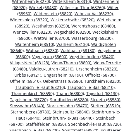
Wittenheim (68270)
,
Wittelsheim (68310)
,
Wintzenheim
(68920)
,
Winkel (68480)
,
Willer-sur-Thur (68760)
,
Willer
(68960)
,
Wildenstein (68820)
,
Wihr-au-Val (68230)
,
Widensolen (68320)
,
Wickerschwihr (68320)
,
Wettolsheim
(68920)
,
Westhalten (68250)
,
Werentzhouse (68480)
,
Wentzwiller (68220)
,
Wegscheid (68290)
,
Weckolsheim
(68600)
,
Wattwiller (68700)
,
Wasserbourg (68230)
,
Waltenheim (68510)
,
Walheim (68130)
,
Waldighofen
(68640)
,
Walbach (68230)
,
Wahlbach (68130)
,
Volgelsheim
(68600)
,
Vogelgrun (68600)
,
Vœgtlinshoffen (68420)
,
Village-Neuf (68128)
,
Vieux-Thann (68800)
,
Vieux-Ferrette
(68480)
,
Valdieu-Lutran (68210)
,
Urschenheim (68320)
,
Urbès (68121)
,
Ungersheim (68190)
,
Uffholtz (68700)
,
Uffheim (68510)
,
Ueberstrass (68580)
,
Turckheim (68230)
,
Traubach-le-Haut (68210)
,
Traubach-le-Bas (68210)
,
Thannenkirch (68590)
,
Thann (68800)
,
Tagsdorf (68130)
,
Tagolsheim (68720)
,
Sundhoffen (68280)
,
Strueth (68580)
,
Stosswihr (68140)
,
Storckensohn (68470)
,
Stetten (68510)
,
Sternenberg (68780)
,
Steinsoultz (68640)
,
Steinbrunn-le-
Haut (68440)
,
Steinbrunn-le-Bas (68440)
,
Steinbach
(68700)
,
Staffelfelden (68850)
,
Spechbach-le-Haut (68720)
,
Spechbach-le-Bas (68720)
,
Soultzmatt (68570)
,
Soultzeren