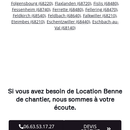
Folgensbourg (68220)
,
Flaxlanden (68720)
,
Fislis (68480)
,
Fessenheim (68740)
,
Ferrette (68480)
,
Fellering (68470)
,
Feldkirch (68540)
,
Feldbach (68640)
,
Falkwiller (68210)
,
Eteimbes (68210)
,
Eschentzwiller (68440)
,
Eschbach-au-
Val (68140)
Si vous avez besoin de Location Benne
de chantier, nous sommes à votre
écoute.
06.63.53.17.27
DEVIS