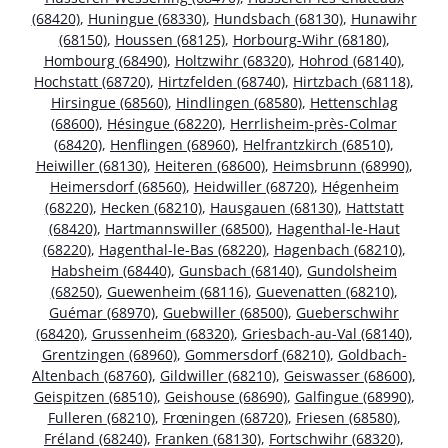
(68420)
,
Huningue (68330)
,
Hundsbach (68130)
,
Hunawihr
(68150)
,
Houssen (68125)
,
Horbourg-Wihr (68180)
,
Hombourg (68490)
,
Holtzwihr (68320)
,
Hohrod (68140)
,
Hochstatt (68720)
,
Hirtzfelden (68740)
,
Hirtzbach (68118)
,
Hirsingue (68560)
,
Hindlingen (68580)
,
Hettenschlag
(68600)
,
Hésingue (68220)
,
Herrlisheim-près-Colmar
(68420)
,
Henflingen (68960)
,
Helfrantzkirch (68510)
,
Heiwiller (68130)
,
Heiteren (68600)
,
Heimsbrunn (68990)
,
Heimersdorf (68560)
,
Heidwiller (68720)
,
Hégenheim
(68220)
,
Hecken (68210)
,
Hausgauen (68130)
,
Hattstatt
(68420)
,
Hartmannswiller (68500)
,
Hagenthal-le-Haut
(68220)
,
Hagenthal-le-Bas (68220)
,
Hagenbach (68210)
,
Habsheim (68440)
,
Gunsbach (68140)
,
Gundolsheim
(68250)
,
Guewenheim (68116)
,
Guevenatten (68210)
,
Guémar (68970)
,
Guebwiller (68500)
,
Gueberschwihr
(68420)
,
Grussenheim (68320)
,
Griesbach-au-Val (68140)
,
Grentzingen (68960)
,
Gommersdorf (68210)
,
Goldbach-
Altenbach (68760)
,
Gildwiller (68210)
,
Geiswasser (68600)
,
Geispitzen (68510)
,
Geishouse (68690)
,
Galfingue (68990)
,
Fulleren (68210)
,
Frœningen (68720)
,
Friesen (68580)
,
Fréland (68240)
,
Franken (68130)
,
Fortschwihr (68320)
,