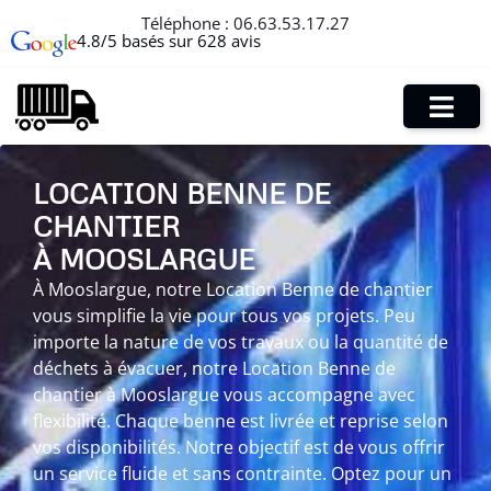
Téléphone :
06.63.53.17.27
4.8/5 basés sur 628 avis
LOCATION BENNE DE
CHANTIER
À MOOSLARGUE
À Mooslargue, notre Location Benne de chantier
vous simplifie la vie pour tous vos projets. Peu
importe la nature de vos travaux ou la quantité de
déchets à évacuer, notre Location Benne de
chantier à Mooslargue vous accompagne avec
flexibilité. Chaque benne est livrée et reprise selon
vos disponibilités. Notre objectif est de vous offrir
un service fluide et sans contrainte. Optez pour un