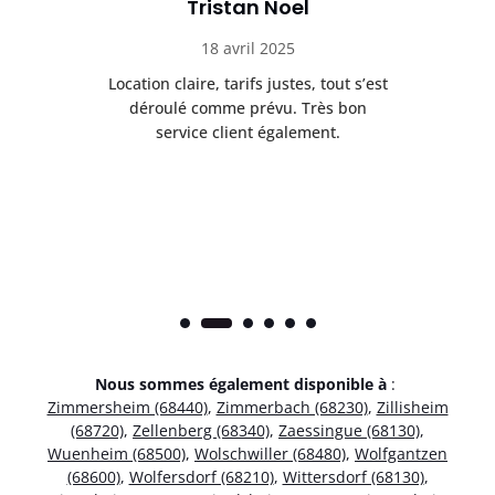
Tristan Noel
18 avril 2025
 de
Location claire, tarifs justes, tout s’est
Se
t
déroulé comme prévu. Très bon
pile
service client également.
Nous sommes également disponible à
:
Zimmersheim (68440)
,
Zimmerbach (68230)
,
Zillisheim
(68720)
,
Zellenberg (68340)
,
Zaessingue (68130)
,
Wuenheim (68500)
,
Wolschwiller (68480)
,
Wolfgantzen
(68600)
,
Wolfersdorf (68210)
,
Wittersdorf (68130)
,