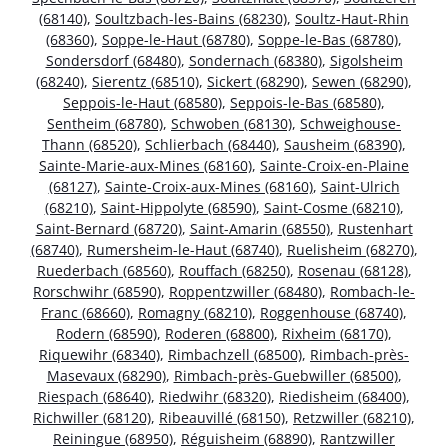
(68140)
,
Soultzbach-les-Bains (68230)
,
Soultz-Haut-Rhin
(68360)
,
Soppe-le-Haut (68780)
,
Soppe-le-Bas (68780)
,
Sondersdorf (68480)
,
Sondernach (68380)
,
Sigolsheim
(68240)
,
Sierentz (68510)
,
Sickert (68290)
,
Sewen (68290)
,
Seppois-le-Haut (68580)
,
Seppois-le-Bas (68580)
,
Sentheim (68780)
,
Schwoben (68130)
,
Schweighouse-
Thann (68520)
,
Schlierbach (68440)
,
Sausheim (68390)
,
Sainte-Marie-aux-Mines (68160)
,
Sainte-Croix-en-Plaine
(68127)
,
Sainte-Croix-aux-Mines (68160)
,
Saint-Ulrich
(68210)
,
Saint-Hippolyte (68590)
,
Saint-Cosme (68210)
,
Saint-Bernard (68720)
,
Saint-Amarin (68550)
,
Rustenhart
(68740)
,
Rumersheim-le-Haut (68740)
,
Ruelisheim (68270)
,
Ruederbach (68560)
,
Rouffach (68250)
,
Rosenau (68128)
,
Rorschwihr (68590)
,
Roppentzwiller (68480)
,
Rombach-le-
Franc (68660)
,
Romagny (68210)
,
Roggenhouse (68740)
,
Rodern (68590)
,
Roderen (68800)
,
Rixheim (68170)
,
Riquewihr (68340)
,
Rimbachzell (68500)
,
Rimbach-près-
Masevaux (68290)
,
Rimbach-près-Guebwiller (68500)
,
Riespach (68640)
,
Riedwihr (68320)
,
Riedisheim (68400)
,
Richwiller (68120)
,
Ribeauvillé (68150)
,
Retzwiller (68210)
,
Reiningue (68950)
,
Réguisheim (68890)
,
Rantzwiller