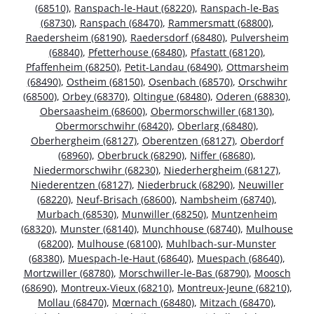
(68510)
,
Ranspach-le-Haut (68220)
,
Ranspach-le-Bas
(68730)
,
Ranspach (68470)
,
Rammersmatt (68800)
,
Raedersheim (68190)
,
Raedersdorf (68480)
,
Pulversheim
(68840)
,
Pfetterhouse (68480)
,
Pfastatt (68120)
,
Pfaffenheim (68250)
,
Petit-Landau (68490)
,
Ottmarsheim
(68490)
,
Ostheim (68150)
,
Osenbach (68570)
,
Orschwihr
(68500)
,
Orbey (68370)
,
Oltingue (68480)
,
Oderen (68830)
,
Obersaasheim (68600)
,
Obermorschwiller (68130)
,
Obermorschwihr (68420)
,
Oberlarg (68480)
,
Oberhergheim (68127)
,
Oberentzen (68127)
,
Oberdorf
(68960)
,
Oberbruck (68290)
,
Niffer (68680)
,
Niedermorschwihr (68230)
,
Niederhergheim (68127)
,
Niederentzen (68127)
,
Niederbruck (68290)
,
Neuwiller
(68220)
,
Neuf-Brisach (68600)
,
Nambsheim (68740)
,
Murbach (68530)
,
Munwiller (68250)
,
Muntzenheim
(68320)
,
Munster (68140)
,
Munchhouse (68740)
,
Mulhouse
(68200)
,
Mulhouse (68100)
,
Muhlbach-sur-Munster
(68380)
,
Muespach-le-Haut (68640)
,
Muespach (68640)
,
Mortzwiller (68780)
,
Morschwiller-le-Bas (68790)
,
Moosch
(68690)
,
Montreux-Vieux (68210)
,
Montreux-Jeune (68210)
,
Mollau (68470)
,
Mœrnach (68480)
,
Mitzach (68470)
,