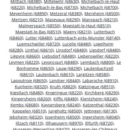
Mittlach (68380)
,
Mittelwihr (68630)
,
Michelbach-le-Haut
(68220)
,
Michelbach-le-Bas (68730)
,
Michelbach (68700)
,
Meyenheim (68890)
,
Metzeral (68380)
,
Merxheim (68500)
,
Mertzen (68210)
,
Masevaux (68290)
,
Manspach (68210)
,
Malmerspach (68550)
,
Magstatt-le-Haut (68510)
,
Magstatt-le-Bas (68510)
,
Magny (68210)
,
Lutterbach
(68460)
,
Lutter (68480)
,
Luttenbach-près-Munster (68140)
,
Luemschwiller (68720)
,
Lucelle (68480)
,
Logelheim
(68280)
,
Linthal (68610)
,
Linsdorf (68480)
,
Ligsdorf (68480)
,
Lièpvre (68660)
,
Liebsdorf (68480)
,
Liebenswiller (68220)
,
Leymen (68220)
,
Levoncourt (68480)
,
Leimbach (68800)
,
Le
Bonhomme (68650)
,
Lauw (68290)
,
Lautenbachzell
(68610)
,
Lautenbach (68610)
,
Largitzen (68580)
,
Lapoutroie (68650)
,
Landser (68440)
,
Labaroche (68910)
,
Kunheim (68320)
,
Kruth (68820)
,
Kœtzingue (68510)
,
Kœstlach (68480)
,
Knœringue (68220)
,
Kirchberg (68290)
,
Kingersheim (68260)
,
Kiffis (68480)
,
Kientzheim (68240)
,
Kembs (68680)
,
Kaysersberg (68240)
,
Katzenthal (68230)
,
Kappelen (68510)
,
Jungholtz (68500)
,
Jettingen (68130)
,
Jebsheim (68320)
,
Issenheim (68500)
,
Ingersheim (68040)
,
Illzach (68110)
,
Illhaeusern (68970)
,
Illfurth (68720)
,
Husseren-Wesserling (68470)
,
Husseren-les-Châteaux