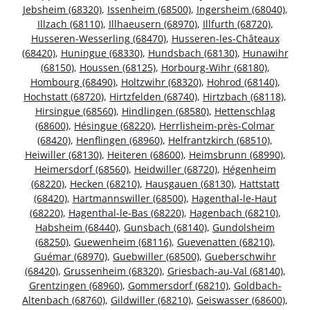
Jebsheim (68320)
,
Issenheim (68500)
,
Ingersheim (68040)
,
Illzach (68110)
,
Illhaeusern (68970)
,
Illfurth (68720)
,
Husseren-Wesserling (68470)
,
Husseren-les-Châteaux
(68420)
,
Huningue (68330)
,
Hundsbach (68130)
,
Hunawihr
(68150)
,
Houssen (68125)
,
Horbourg-Wihr (68180)
,
Hombourg (68490)
,
Holtzwihr (68320)
,
Hohrod (68140)
,
Hochstatt (68720)
,
Hirtzfelden (68740)
,
Hirtzbach (68118)
,
Hirsingue (68560)
,
Hindlingen (68580)
,
Hettenschlag
(68600)
,
Hésingue (68220)
,
Herrlisheim-près-Colmar
(68420)
,
Henflingen (68960)
,
Helfrantzkirch (68510)
,
Heiwiller (68130)
,
Heiteren (68600)
,
Heimsbrunn (68990)
,
Heimersdorf (68560)
,
Heidwiller (68720)
,
Hégenheim
(68220)
,
Hecken (68210)
,
Hausgauen (68130)
,
Hattstatt
(68420)
,
Hartmannswiller (68500)
,
Hagenthal-le-Haut
(68220)
,
Hagenthal-le-Bas (68220)
,
Hagenbach (68210)
,
Habsheim (68440)
,
Gunsbach (68140)
,
Gundolsheim
(68250)
,
Guewenheim (68116)
,
Guevenatten (68210)
,
Guémar (68970)
,
Guebwiller (68500)
,
Gueberschwihr
(68420)
,
Grussenheim (68320)
,
Griesbach-au-Val (68140)
,
Grentzingen (68960)
,
Gommersdorf (68210)
,
Goldbach-
Altenbach (68760)
,
Gildwiller (68210)
,
Geiswasser (68600)
,