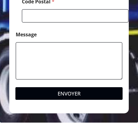
Code Postal
*
Message
ENVOYER