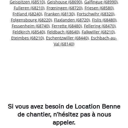
Geispitzen (68510)
,
Geishouse (68690)
,
Galfingue (68990)
,
Fulleren (68210)
,
Frœningen (68720)
,
Friesen (68580)
,
Fréland (68240)
,
Franken (68130)
,
Fortschwihr (68320)
,
Folgensbourg (68220)
,
Flaxlanden (68720)
,
Fislis (68480)
,
Fessenheim (68740)
,
Ferrette (68480)
,
Fellering (68470)
,
Feldkirch (68540)
,
Feldbach (68640)
,
Falkwiller (68210)
,
Eteimbes (68210)
,
Eschentzwiller (68440)
,
Eschbach-au-
Val (68140)
Si vous avez besoin de Location Benne
de chantier, n'hésitez pas à nous
appeler.