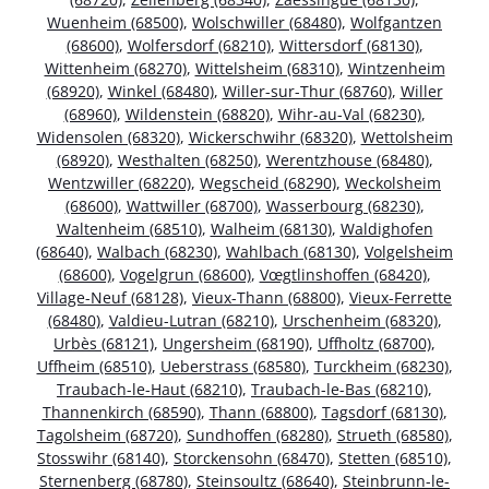
Wuenheim (68500)
,
Wolschwiller (68480)
,
Wolfgantzen
(68600)
,
Wolfersdorf (68210)
,
Wittersdorf (68130)
,
Wittenheim (68270)
,
Wittelsheim (68310)
,
Wintzenheim
(68920)
,
Winkel (68480)
,
Willer-sur-Thur (68760)
,
Willer
(68960)
,
Wildenstein (68820)
,
Wihr-au-Val (68230)
,
Widensolen (68320)
,
Wickerschwihr (68320)
,
Wettolsheim
(68920)
,
Westhalten (68250)
,
Werentzhouse (68480)
,
Wentzwiller (68220)
,
Wegscheid (68290)
,
Weckolsheim
(68600)
,
Wattwiller (68700)
,
Wasserbourg (68230)
,
Waltenheim (68510)
,
Walheim (68130)
,
Waldighofen
(68640)
,
Walbach (68230)
,
Wahlbach (68130)
,
Volgelsheim
(68600)
,
Vogelgrun (68600)
,
Vœgtlinshoffen (68420)
,
Village-Neuf (68128)
,
Vieux-Thann (68800)
,
Vieux-Ferrette
(68480)
,
Valdieu-Lutran (68210)
,
Urschenheim (68320)
,
Urbès (68121)
,
Ungersheim (68190)
,
Uffholtz (68700)
,
Uffheim (68510)
,
Ueberstrass (68580)
,
Turckheim (68230)
,
Traubach-le-Haut (68210)
,
Traubach-le-Bas (68210)
,
Thannenkirch (68590)
,
Thann (68800)
,
Tagsdorf (68130)
,
Tagolsheim (68720)
,
Sundhoffen (68280)
,
Strueth (68580)
,
Stosswihr (68140)
,
Storckensohn (68470)
,
Stetten (68510)
,
Sternenberg (68780)
,
Steinsoultz (68640)
,
Steinbrunn-le-