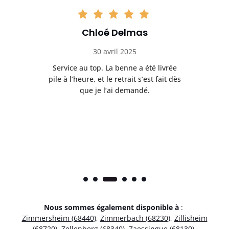
Chloé Delmas
30 avril 2025
’est
Service au top. La benne a été livrée
Tr
n
pile à l’heure, et le retrait s’est fait dès
cha
que je l’ai demandé.
Nous sommes également disponible à
:
Zimmersheim (68440)
,
Zimmerbach (68230)
,
Zillisheim
(68720)
,
Zellenberg (68340)
,
Zaessingue (68130)
,