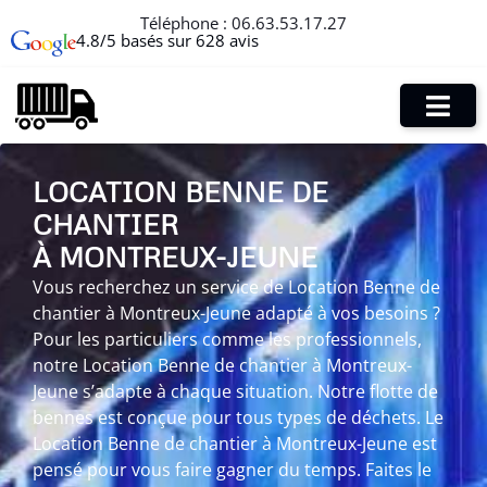
Téléphone :
06.63.53.17.27
4.8/5 basés sur 628 avis
LOCATION BENNE DE
CHANTIER
À MONTREUX-JEUNE
Vous recherchez un service de Location Benne de
chantier à Montreux-Jeune adapté à vos besoins ?
Pour les particuliers comme les professionnels,
notre Location Benne de chantier à Montreux-
Jeune s’adapte à chaque situation. Notre flotte de
bennes est conçue pour tous types de déchets. Le
Location Benne de chantier à Montreux-Jeune est
pensé pour vous faire gagner du temps. Faites le