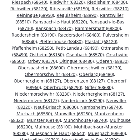
Riespach (68640)
,
Riedwihr (68320)
,
Riedisheim (68400)
,
Richwiller (68120)
,
Ribeauvillé (68150)
,
Retzwiller (68210)
,
Reiningue (68950)
,
Réguisheim (68890)
,
Rantzwiller
(68510)
,
Ranspach-le-Haut (68220)
,
Ranspach-le-Bas
(68730)
,
Ranspach (68470)
,
Rammersmatt (68800)
,
Raedersheim (68190)
,
Raedersdorf (68480)
,
Pulversheim
(68840)
,
Pfetterhouse (68480)
,
Pfastatt (68120)
,
Pfaffenheim (68250)
,
Petit-Landau (68490)
,
Ottmarsheim
(68490)
,
Ostheim (68150)
,
Osenbach (68570)
,
Orschwihr
(68500)
,
Orbey (68370)
,
Oltingue (68480)
,
Oderen (68830)
,
Obersaasheim (68600)
,
Obermorschwiller (68130)
,
Obermorschwihr (68420)
,
Oberlarg (68480)
,
Oberhergheim (68127)
,
Oberentzen (68127)
,
Oberdorf
(68960)
,
Oberbruck (68290)
,
Niffer (68680)
,
Niedermorschwihr (68230)
,
Niederhergheim (68127)
,
Niederentzen (68127)
,
Niederbruck (68290)
,
Neuwiller
(68220)
,
Neuf-Brisach (68600)
,
Nambsheim (68740)
,
Murbach (68530)
,
Munwiller (68250)
,
Muntzenheim
(68320)
,
Munster (68140)
,
Munchhouse (68740)
,
Mulhouse
(68200)
,
Mulhouse (68100)
,
Muhlbach-sur-Munster
(68380)
,
Muespach-le-Haut (68640)
,
Muespach (68640)
,
Mortzwiller (68780)
,
Morschwiller-le-Bas (68790)
,