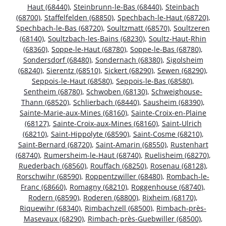
Haut (68440)
,
Steinbrunn-le-Bas (68440)
,
Steinbach
(68700)
,
Staffelfelden (68850)
,
Spechbach-le-Haut (68720)
,
Spechbach-le-Bas (68720)
,
Soultzmatt (68570)
,
Soultzeren
(68140)
,
Soultzbach-les-Bains (68230)
,
Soultz-Haut-Rhin
(68360)
,
Soppe-le-Haut (68780)
,
Soppe-le-Bas (68780)
,
Sondersdorf (68480)
,
Sondernach (68380)
,
Sigolsheim
(68240)
,
Sierentz (68510)
,
Sickert (68290)
,
Sewen (68290)
,
Seppois-le-Haut (68580)
,
Seppois-le-Bas (68580)
,
Sentheim (68780)
,
Schwoben (68130)
,
Schweighouse-
Thann (68520)
,
Schlierbach (68440)
,
Sausheim (68390)
,
Sainte-Marie-aux-Mines (68160)
,
Sainte-Croix-en-Plaine
(68127)
,
Sainte-Croix-aux-Mines (68160)
,
Saint-Ulrich
(68210)
,
Saint-Hippolyte (68590)
,
Saint-Cosme (68210)
,
Saint-Bernard (68720)
,
Saint-Amarin (68550)
,
Rustenhart
(68740)
,
Rumersheim-le-Haut (68740)
,
Ruelisheim (68270)
,
Ruederbach (68560)
,
Rouffach (68250)
,
Rosenau (68128)
,
Rorschwihr (68590)
,
Roppentzwiller (68480)
,
Rombach-le-
Franc (68660)
,
Romagny (68210)
,
Roggenhouse (68740)
,
Rodern (68590)
,
Roderen (68800)
,
Rixheim (68170)
,
Riquewihr (68340)
,
Rimbachzell (68500)
,
Rimbach-près-
Masevaux (68290)
,
Rimbach-près-Guebwiller (68500)
,