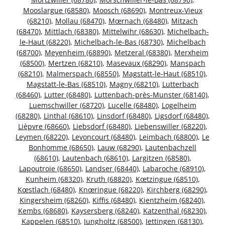
Mooslargue (68580)
,
Moosch (68690)
,
Montreux-Vieux
(68210)
,
Mollau (68470)
,
Mœrnach (68480)
,
Mitzach
(68470)
,
Mittlach (68380)
,
Mittelwihr (68630)
,
Michelbach-
le-Haut (68220)
,
Michelbach-le-Bas (68730)
,
Michelbach
(68700)
,
Meyenheim (68890)
,
Metzeral (68380)
,
Merxheim
(68500)
,
Mertzen (68210)
,
Masevaux (68290)
,
Manspach
(68210)
,
Malmerspach (68550)
,
Magstatt-le-Haut (68510)
,
Magstatt-le-Bas (68510)
,
Magny (68210)
,
Lutterbach
(68460)
,
Lutter (68480)
,
Luttenbach-près-Munster (68140)
,
Luemschwiller (68720)
,
Lucelle (68480)
,
Logelheim
(68280)
,
Linthal (68610)
,
Linsdorf (68480)
,
Ligsdorf (68480)
,
Lièpvre (68660)
,
Liebsdorf (68480)
,
Liebenswiller (68220)
,
Leymen (68220)
,
Levoncourt (68480)
,
Leimbach (68800)
,
Le
Bonhomme (68650)
,
Lauw (68290)
,
Lautenbachzell
(68610)
,
Lautenbach (68610)
,
Largitzen (68580)
,
Lapoutroie (68650)
,
Landser (68440)
,
Labaroche (68910)
,
Kunheim (68320)
,
Kruth (68820)
,
Kœtzingue (68510)
,
Kœstlach (68480)
,
Knœringue (68220)
,
Kirchberg (68290)
,
Kingersheim (68260)
,
Kiffis (68480)
,
Kientzheim (68240)
,
Kembs (68680)
,
Kaysersberg (68240)
,
Katzenthal (68230)
,
Kappelen (68510)
,
Jungholtz (68500)
,
Jettingen (68130)
,