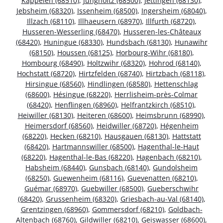
Kappelen (68510)
,
Jungholtz (68500)
,
Jettingen (68130)
,
Jebsheim (68320)
,
Issenheim (68500)
,
Ingersheim (68040)
,
Illzach (68110)
,
Illhaeusern (68970)
,
Illfurth (68720)
,
Husseren-Wesserling (68470)
,
Husseren-les-Châteaux
(68420)
,
Huningue (68330)
,
Hundsbach (68130)
,
Hunawihr
(68150)
,
Houssen (68125)
,
Horbourg-Wihr (68180)
,
Hombourg (68490)
,
Holtzwihr (68320)
,
Hohrod (68140)
,
Hochstatt (68720)
,
Hirtzfelden (68740)
,
Hirtzbach (68118)
,
Hirsingue (68560)
,
Hindlingen (68580)
,
Hettenschlag
(68600)
,
Hésingue (68220)
,
Herrlisheim-près-Colmar
(68420)
,
Henflingen (68960)
,
Helfrantzkirch (68510)
,
Heiwiller (68130)
,
Heiteren (68600)
,
Heimsbrunn (68990)
,
Heimersdorf (68560)
,
Heidwiller (68720)
,
Hégenheim
(68220)
,
Hecken (68210)
,
Hausgauen (68130)
,
Hattstatt
(68420)
,
Hartmannswiller (68500)
,
Hagenthal-le-Haut
(68220)
,
Hagenthal-le-Bas (68220)
,
Hagenbach (68210)
,
Habsheim (68440)
,
Gunsbach (68140)
,
Gundolsheim
(68250)
,
Guewenheim (68116)
,
Guevenatten (68210)
,
Guémar (68970)
,
Guebwiller (68500)
,
Gueberschwihr
(68420)
,
Grussenheim (68320)
,
Griesbach-au-Val (68140)
,
Grentzingen (68960)
,
Gommersdorf (68210)
,
Goldbach-
Altenbach (68760)
,
Gildwiller (68210)
,
Geiswasser (68600)
,