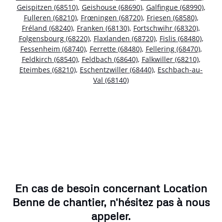
Geispitzen (68510)
,
Geishouse (68690)
,
Galfingue (68990)
,
Fulleren (68210)
,
Frœningen (68720)
,
Friesen (68580)
,
Fréland (68240)
,
Franken (68130)
,
Fortschwihr (68320)
,
Folgensbourg (68220)
,
Flaxlanden (68720)
,
Fislis (68480)
,
Fessenheim (68740)
,
Ferrette (68480)
,
Fellering (68470)
,
Feldkirch (68540)
,
Feldbach (68640)
,
Falkwiller (68210)
,
Eteimbes (68210)
,
Eschentzwiller (68440)
,
Eschbach-au-
Val (68140)
En cas de besoin concernant Location
Benne de chantier, n'hésitez pas à nous
appeler.