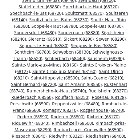
Steinbrunn-le-Bas (68440)
,
Steinbach (68700)
,
Staffelfelden (68850)
,
Spechbach-le-Haut (68720)
,
Spechbach-le-Bas (68720)
,
Soultzmatt (68570)
,
Soultzeren
(68140)
,
Soultzbach-les-Bains (68230)
,
Soultz-Haut-Rhin
(68360)
,
Soppe-le-Haut (68780)
,
Soppe-le-Bas (68780)
,
Sondersdorf (68480)
,
Sondernach (68380)
,
Sigolsheim
(68240)
,
Sierentz (68510)
,
Sickert (68290)
,
Sewen (68290)
,
Seppois-le-Haut (68580)
,
Seppois-le-Bas (68580)
,
Sentheim (68780)
,
Schwoben (68130)
,
Schweighouse-
Thann (68520)
,
Schlierbach (68440)
,
Sausheim (68390)
,
Sainte-Marie-aux-Mines (68160)
,
Sainte-Croix-en-Plaine
(68127)
,
Sainte-Croix-aux-Mines (68160)
,
Saint-Ulrich
(68210)
,
Saint-Hippolyte (68590)
,
Saint-Cosme (68210)
,
Saint-Bernard (68720)
,
Saint-Amarin (68550)
,
Rustenhart
(68740)
,
Rumersheim-le-Haut (68740)
,
Ruelisheim (68270)
,
Ruederbach (68560)
,
Rouffach (68250)
,
Rosenau (68128)
,
Rorschwihr (68590)
,
Roppentzwiller (68480)
,
Rombach-le-
Franc (68660)
,
Romagny (68210)
,
Roggenhouse (68740)
,
Rodern (68590)
,
Roderen (68800)
,
Rixheim (68170)
,
Riquewihr (68340)
,
Rimbachzell (68500)
,
Rimbach-près-
Masevaux (68290)
,
Rimbach-près-Guebwiller (68500)
,
Riespach (68640)
,
Riedwihr (68320)
,
Riedisheim (68400)
,