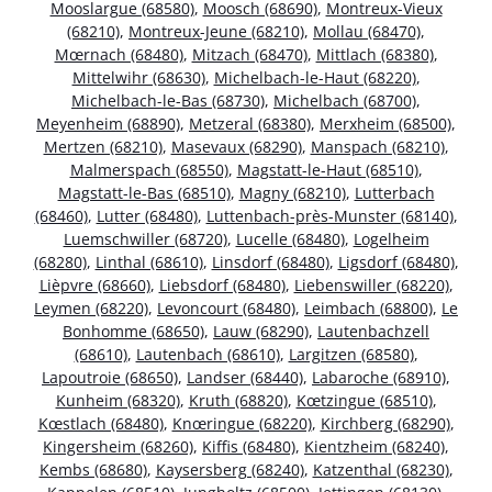
Mooslargue (68580)
,
Moosch (68690)
,
Montreux-Vieux
(68210)
,
Montreux-Jeune (68210)
,
Mollau (68470)
,
Mœrnach (68480)
,
Mitzach (68470)
,
Mittlach (68380)
,
Mittelwihr (68630)
,
Michelbach-le-Haut (68220)
,
Michelbach-le-Bas (68730)
,
Michelbach (68700)
,
Meyenheim (68890)
,
Metzeral (68380)
,
Merxheim (68500)
,
Mertzen (68210)
,
Masevaux (68290)
,
Manspach (68210)
,
Malmerspach (68550)
,
Magstatt-le-Haut (68510)
,
Magstatt-le-Bas (68510)
,
Magny (68210)
,
Lutterbach
(68460)
,
Lutter (68480)
,
Luttenbach-près-Munster (68140)
,
Luemschwiller (68720)
,
Lucelle (68480)
,
Logelheim
(68280)
,
Linthal (68610)
,
Linsdorf (68480)
,
Ligsdorf (68480)
,
Lièpvre (68660)
,
Liebsdorf (68480)
,
Liebenswiller (68220)
,
Leymen (68220)
,
Levoncourt (68480)
,
Leimbach (68800)
,
Le
Bonhomme (68650)
,
Lauw (68290)
,
Lautenbachzell
(68610)
,
Lautenbach (68610)
,
Largitzen (68580)
,
Lapoutroie (68650)
,
Landser (68440)
,
Labaroche (68910)
,
Kunheim (68320)
,
Kruth (68820)
,
Kœtzingue (68510)
,
Kœstlach (68480)
,
Knœringue (68220)
,
Kirchberg (68290)
,
Kingersheim (68260)
,
Kiffis (68480)
,
Kientzheim (68240)
,
Kembs (68680)
,
Kaysersberg (68240)
,
Katzenthal (68230)
,