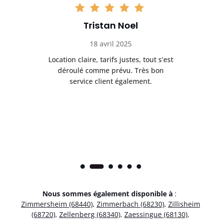
Tristan Noel
18 avril 2025
 de
Location claire, tarifs justes, tout s’est
Se
t
déroulé comme prévu. Très bon
pile
service client également.
Nous sommes également disponible à
:
Zimmersheim (68440)
,
Zimmerbach (68230)
,
Zillisheim
(68720)
,
Zellenberg (68340)
,
Zaessingue (68130)
,