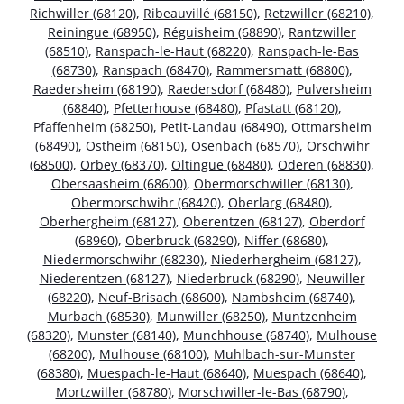
Richwiller (68120)
,
Ribeauvillé (68150)
,
Retzwiller (68210)
,
Reiningue (68950)
,
Réguisheim (68890)
,
Rantzwiller
(68510)
,
Ranspach-le-Haut (68220)
,
Ranspach-le-Bas
(68730)
,
Ranspach (68470)
,
Rammersmatt (68800)
,
Raedersheim (68190)
,
Raedersdorf (68480)
,
Pulversheim
(68840)
,
Pfetterhouse (68480)
,
Pfastatt (68120)
,
Pfaffenheim (68250)
,
Petit-Landau (68490)
,
Ottmarsheim
(68490)
,
Ostheim (68150)
,
Osenbach (68570)
,
Orschwihr
(68500)
,
Orbey (68370)
,
Oltingue (68480)
,
Oderen (68830)
,
Obersaasheim (68600)
,
Obermorschwiller (68130)
,
Obermorschwihr (68420)
,
Oberlarg (68480)
,
Oberhergheim (68127)
,
Oberentzen (68127)
,
Oberdorf
(68960)
,
Oberbruck (68290)
,
Niffer (68680)
,
Niedermorschwihr (68230)
,
Niederhergheim (68127)
,
Niederentzen (68127)
,
Niederbruck (68290)
,
Neuwiller
(68220)
,
Neuf-Brisach (68600)
,
Nambsheim (68740)
,
Murbach (68530)
,
Munwiller (68250)
,
Muntzenheim
(68320)
,
Munster (68140)
,
Munchhouse (68740)
,
Mulhouse
(68200)
,
Mulhouse (68100)
,
Muhlbach-sur-Munster
(68380)
,
Muespach-le-Haut (68640)
,
Muespach (68640)
,
Mortzwiller (68780)
,
Morschwiller-le-Bas (68790)
,