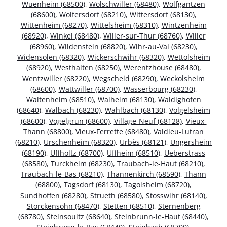
Wuenheim (68500)
,
Wolschwiller (68480)
,
Wolfgantzen
(68600)
,
Wolfersdorf (68210)
,
Wittersdorf (68130)
,
Wittenheim (68270)
,
Wittelsheim (68310)
,
Wintzenheim
(68920)
,
Winkel (68480)
,
Willer-sur-Thur (68760)
,
Willer
(68960)
,
Wildenstein (68820)
,
Wihr-au-Val (68230)
,
Widensolen (68320)
,
Wickerschwihr (68320)
,
Wettolsheim
(68920)
,
Westhalten (68250)
,
Werentzhouse (68480)
,
Wentzwiller (68220)
,
Wegscheid (68290)
,
Weckolsheim
(68600)
,
Wattwiller (68700)
,
Wasserbourg (68230)
,
Waltenheim (68510)
,
Walheim (68130)
,
Waldighofen
(68640)
,
Walbach (68230)
,
Wahlbach (68130)
,
Volgelsheim
(68600)
,
Vogelgrun (68600)
,
Village-Neuf (68128)
,
Vieux-
Thann (68800)
,
Vieux-Ferrette (68480)
,
Valdieu-Lutran
(68210)
,
Urschenheim (68320)
,
Urbès (68121)
,
Ungersheim
(68190)
,
Uffholtz (68700)
,
Uffheim (68510)
,
Ueberstrass
(68580)
,
Turckheim (68230)
,
Traubach-le-Haut (68210)
,
Traubach-le-Bas (68210)
,
Thannenkirch (68590)
,
Thann
(68800)
,
Tagsdorf (68130)
,
Tagolsheim (68720)
,
Sundhoffen (68280)
,
Strueth (68580)
,
Stosswihr (68140)
,
Storckensohn (68470)
,
Stetten (68510)
,
Sternenberg
(68780)
,
Steinsoultz (68640)
,
Steinbrunn-le-Haut (68440)
,