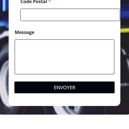
Code Postal
*
Message
ENVOYER