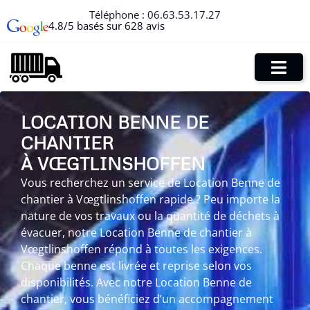
Téléphone :
06.63.53.17.27
4.8/5 basés sur 628 avis
LOCATION BENNE DE
CHANTIER
À VŒGTLINSHOFFEN
Vous recherchez un service de Location Benne de
chantier à Vœgtlinshoffen rapide ? Peu importe la
nature de vos travaux ou la quantité de déchets à
évacuer, notre Location Benne de chantier à
Vœgtlinshoffen répond à toutes les exigences.
Chaque benne est livrée et reprise selon vos
disponibilités. Avec notre Location Benne de
chantier, vous bénéficiez d’un accompagnement