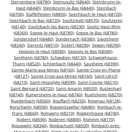
Sternenberg (68780)
,
Steinsoultz (68640)
,
Steinbrunn-le-
Haut (68440)
,
Steinbrunn-le-Bas (68440)
,
Steinbach
(68700)
,
Staffelfelden (68850)
,
Spechbach-le-Haut (68720)
,
Spechbach-le-Bas (68720)
,
Soultzmatt (68570)
,
Soultzeren
(68140)
,
Soultzbach-les-Bains (68230)
,
Soultz-Haut-Rhin
(68360)
,
Soppe-le-Haut (68780)
,
Soppe-le-Bas (68780)
,
Sondersdorf (68480)
,
Sondernach (68380)
,
Sigolsheim
(68240)
,
Sierentz (68510)
,
Sickert (68290)
,
Sewen (68290)
,
Seppois-le-Haut (68580)
,
Seppois-le-Bas (68580)
,
Sentheim (68780)
,
Schwoben (68130)
,
Schweighouse-
Thann (68520)
,
Schlierbach (68440)
,
Sausheim (68390)
,
Sainte-Marie-aux-Mines (68160)
,
Sainte-Croix-en-Plaine
(68127)
,
Sainte-Croix-aux-Mines (68160)
,
Saint-Ulrich
(68210)
,
Saint-Hippolyte (68590)
,
Saint-Cosme (68210)
,
Saint-Bernard (68720)
,
Saint-Amarin (68550)
,
Rustenhart
(68740)
,
Rumersheim-le-Haut (68740)
,
Ruelisheim (68270)
,
Ruederbach (68560)
,
Rouffach (68250)
,
Rosenau (68128)
,
Rorschwihr (68590)
,
Roppentzwiller (68480)
,
Rombach-le-
Franc (68660)
,
Romagny (68210)
,
Roggenhouse (68740)
,
Rodern (68590)
,
Roderen (68800)
,
Rixheim (68170)
,
Riquewihr (68340)
,
Rimbachzell (68500)
,
Rimbach-près-
Masevaux (68290)
,
Rimbach-près-Guebwiller (68500)
,