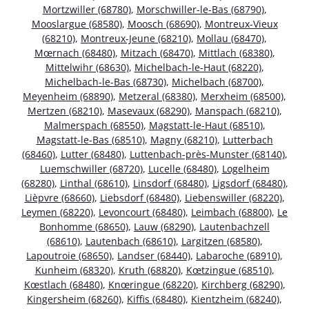
Mortzwiller (68780)
,
Morschwiller-le-Bas (68790)
,
Mooslargue (68580)
,
Moosch (68690)
,
Montreux-Vieux
(68210)
,
Montreux-Jeune (68210)
,
Mollau (68470)
,
Mœrnach (68480)
,
Mitzach (68470)
,
Mittlach (68380)
,
Mittelwihr (68630)
,
Michelbach-le-Haut (68220)
,
Michelbach-le-Bas (68730)
,
Michelbach (68700)
,
Meyenheim (68890)
,
Metzeral (68380)
,
Merxheim (68500)
,
Mertzen (68210)
,
Masevaux (68290)
,
Manspach (68210)
,
Malmerspach (68550)
,
Magstatt-le-Haut (68510)
,
Magstatt-le-Bas (68510)
,
Magny (68210)
,
Lutterbach
(68460)
,
Lutter (68480)
,
Luttenbach-près-Munster (68140)
,
Luemschwiller (68720)
,
Lucelle (68480)
,
Logelheim
(68280)
,
Linthal (68610)
,
Linsdorf (68480)
,
Ligsdorf (68480)
,
Lièpvre (68660)
,
Liebsdorf (68480)
,
Liebenswiller (68220)
,
Leymen (68220)
,
Levoncourt (68480)
,
Leimbach (68800)
,
Le
Bonhomme (68650)
,
Lauw (68290)
,
Lautenbachzell
(68610)
,
Lautenbach (68610)
,
Largitzen (68580)
,
Lapoutroie (68650)
,
Landser (68440)
,
Labaroche (68910)
,
Kunheim (68320)
,
Kruth (68820)
,
Kœtzingue (68510)
,
Kœstlach (68480)
,
Knœringue (68220)
,
Kirchberg (68290)
,
Kingersheim (68260)
,
Kiffis (68480)
,
Kientzheim (68240)
,