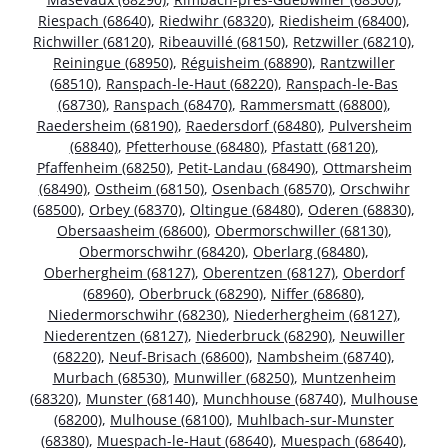
Riespach (68640)
,
Riedwihr (68320)
,
Riedisheim (68400)
,
Richwiller (68120)
,
Ribeauvillé (68150)
,
Retzwiller (68210)
,
Reiningue (68950)
,
Réguisheim (68890)
,
Rantzwiller
(68510)
,
Ranspach-le-Haut (68220)
,
Ranspach-le-Bas
(68730)
,
Ranspach (68470)
,
Rammersmatt (68800)
,
Raedersheim (68190)
,
Raedersdorf (68480)
,
Pulversheim
(68840)
,
Pfetterhouse (68480)
,
Pfastatt (68120)
,
Pfaffenheim (68250)
,
Petit-Landau (68490)
,
Ottmarsheim
(68490)
,
Ostheim (68150)
,
Osenbach (68570)
,
Orschwihr
(68500)
,
Orbey (68370)
,
Oltingue (68480)
,
Oderen (68830)
,
Obersaasheim (68600)
,
Obermorschwiller (68130)
,
Obermorschwihr (68420)
,
Oberlarg (68480)
,
Oberhergheim (68127)
,
Oberentzen (68127)
,
Oberdorf
(68960)
,
Oberbruck (68290)
,
Niffer (68680)
,
Niedermorschwihr (68230)
,
Niederhergheim (68127)
,
Niederentzen (68127)
,
Niederbruck (68290)
,
Neuwiller
(68220)
,
Neuf-Brisach (68600)
,
Nambsheim (68740)
,
Murbach (68530)
,
Munwiller (68250)
,
Muntzenheim
(68320)
,
Munster (68140)
,
Munchhouse (68740)
,
Mulhouse
(68200)
,
Mulhouse (68100)
,
Muhlbach-sur-Munster
(68380)
,
Muespach-le-Haut (68640)
,
Muespach (68640)
,