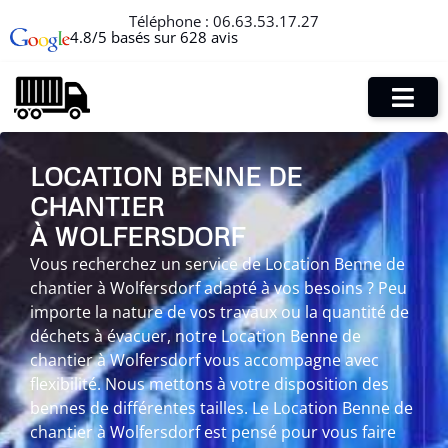
Téléphone :
06.63.53.17.27
4.8/5 basés sur 628 avis
LOCATION BENNE DE
CHANTIER
À WOLFERSDORF
Vous recherchez un service de Location Benne de
chantier à Wolfersdorf adapté à vos besoins ? Peu
importe la nature de vos travaux ou la quantité de
déchets à évacuer, notre Location Benne de
chantier à Wolfersdorf vous accompagne avec
flexibilité. Nous mettons à votre disposition des
bennes de différentes tailles. Le Location Benne de
chantier à Wolfersdorf est pensé pour vous faire