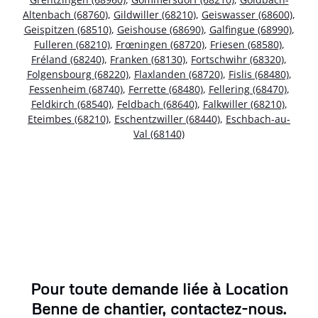
Altenbach (68760)
,
Gildwiller (68210)
,
Geiswasser (68600)
,
Geispitzen (68510)
,
Geishouse (68690)
,
Galfingue (68990)
,
Fulleren (68210)
,
Frœningen (68720)
,
Friesen (68580)
,
Fréland (68240)
,
Franken (68130)
,
Fortschwihr (68320)
,
Folgensbourg (68220)
,
Flaxlanden (68720)
,
Fislis (68480)
,
Fessenheim (68740)
,
Ferrette (68480)
,
Fellering (68470)
,
Feldkirch (68540)
,
Feldbach (68640)
,
Falkwiller (68210)
,
Eteimbes (68210)
,
Eschentzwiller (68440)
,
Eschbach-au-
Val (68140)
Pour toute demande liée à Location
Benne de chantier, contactez-nous.