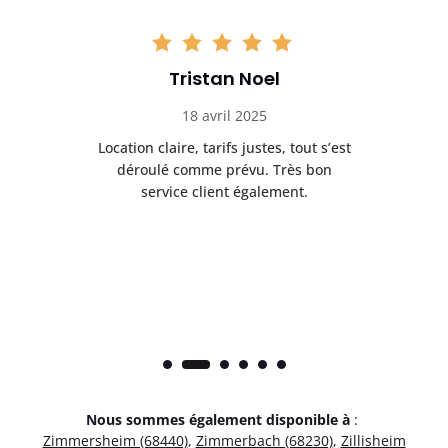
Tristan Noel
18 avril 2025
 de
Location claire, tarifs justes, tout s’est
Se
t
déroulé comme prévu. Très bon
pile
service client également.
Nous sommes également disponible à
:
Zimmersheim (68440)
,
Zimmerbach (68230)
,
Zillisheim