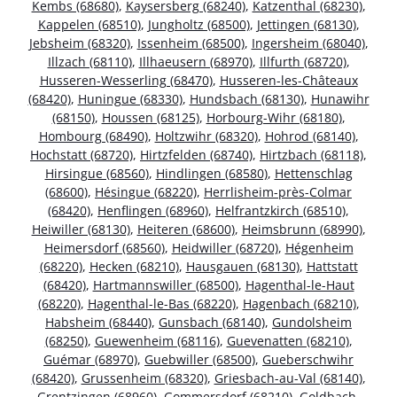
Kembs (68680)
,
Kaysersberg (68240)
,
Katzenthal (68230)
,
Kappelen (68510)
,
Jungholtz (68500)
,
Jettingen (68130)
,
Jebsheim (68320)
,
Issenheim (68500)
,
Ingersheim (68040)
,
Illzach (68110)
,
Illhaeusern (68970)
,
Illfurth (68720)
,
Husseren-Wesserling (68470)
,
Husseren-les-Châteaux
(68420)
,
Huningue (68330)
,
Hundsbach (68130)
,
Hunawihr
(68150)
,
Houssen (68125)
,
Horbourg-Wihr (68180)
,
Hombourg (68490)
,
Holtzwihr (68320)
,
Hohrod (68140)
,
Hochstatt (68720)
,
Hirtzfelden (68740)
,
Hirtzbach (68118)
,
Hirsingue (68560)
,
Hindlingen (68580)
,
Hettenschlag
(68600)
,
Hésingue (68220)
,
Herrlisheim-près-Colmar
(68420)
,
Henflingen (68960)
,
Helfrantzkirch (68510)
,
Heiwiller (68130)
,
Heiteren (68600)
,
Heimsbrunn (68990)
,
Heimersdorf (68560)
,
Heidwiller (68720)
,
Hégenheim
(68220)
,
Hecken (68210)
,
Hausgauen (68130)
,
Hattstatt
(68420)
,
Hartmannswiller (68500)
,
Hagenthal-le-Haut
(68220)
,
Hagenthal-le-Bas (68220)
,
Hagenbach (68210)
,
Habsheim (68440)
,
Gunsbach (68140)
,
Gundolsheim
(68250)
,
Guewenheim (68116)
,
Guevenatten (68210)
,
Guémar (68970)
,
Guebwiller (68500)
,
Gueberschwihr
(68420)
,
Grussenheim (68320)
,
Griesbach-au-Val (68140)
,
Grentzingen (68960)
,
Gommersdorf (68210)
,
Goldbach-