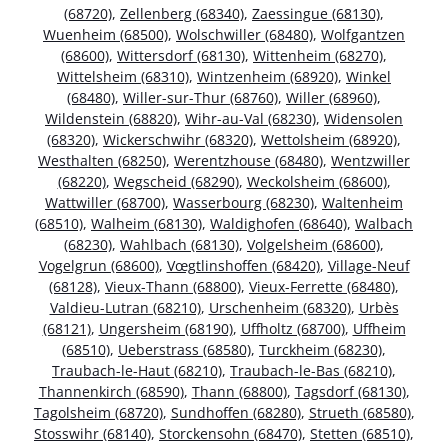
(68720)
,
Zellenberg (68340)
,
Zaessingue (68130)
,
Wuenheim (68500)
,
Wolschwiller (68480)
,
Wolfgantzen
(68600)
,
Wittersdorf (68130)
,
Wittenheim (68270)
,
Wittelsheim (68310)
,
Wintzenheim (68920)
,
Winkel
(68480)
,
Willer-sur-Thur (68760)
,
Willer (68960)
,
Wildenstein (68820)
,
Wihr-au-Val (68230)
,
Widensolen
(68320)
,
Wickerschwihr (68320)
,
Wettolsheim (68920)
,
Westhalten (68250)
,
Werentzhouse (68480)
,
Wentzwiller
(68220)
,
Wegscheid (68290)
,
Weckolsheim (68600)
,
Wattwiller (68700)
,
Wasserbourg (68230)
,
Waltenheim
(68510)
,
Walheim (68130)
,
Waldighofen (68640)
,
Walbach
(68230)
,
Wahlbach (68130)
,
Volgelsheim (68600)
,
Vogelgrun (68600)
,
Vœgtlinshoffen (68420)
,
Village-Neuf
(68128)
,
Vieux-Thann (68800)
,
Vieux-Ferrette (68480)
,
Valdieu-Lutran (68210)
,
Urschenheim (68320)
,
Urbès
(68121)
,
Ungersheim (68190)
,
Uffholtz (68700)
,
Uffheim
(68510)
,
Ueberstrass (68580)
,
Turckheim (68230)
,
Traubach-le-Haut (68210)
,
Traubach-le-Bas (68210)
,
Thannenkirch (68590)
,
Thann (68800)
,
Tagsdorf (68130)
,
Tagolsheim (68720)
,
Sundhoffen (68280)
,
Strueth (68580)
,
Stosswihr (68140)
,
Storckensohn (68470)
,
Stetten (68510)
,