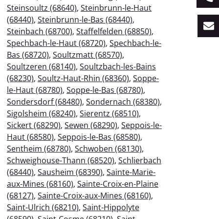
Steinsoultz (68640)
,
Steinbrunn-le-Haut
(68440)
,
Steinbrunn-le-Bas (68440)
,
Steinbach (68700)
,
Staffelfelden (68850)
,
Spechbach-le-Haut (68720)
,
Spechbach-le-
Bas (68720)
,
Soultzmatt (68570)
,
Soultzeren (68140)
,
Soultzbach-les-Bains
(68230)
,
Soultz-Haut-Rhin (68360)
,
Soppe-
le-Haut (68780)
,
Soppe-le-Bas (68780)
,
Sondersdorf (68480)
,
Sondernach (68380)
,
Sigolsheim (68240)
,
Sierentz (68510)
,
Sickert (68290)
,
Sewen (68290)
,
Seppois-le-
Haut (68580)
,
Seppois-le-Bas (68580)
,
Sentheim (68780)
,
Schwoben (68130)
,
Schweighouse-Thann (68520)
,
Schlierbach
(68440)
,
Sausheim (68390)
,
Sainte-Marie-
aux-Mines (68160)
,
Sainte-Croix-en-Plaine
(68127)
,
Sainte-Croix-aux-Mines (68160)
,
Saint-Ulrich (68210)
,
Saint-Hippolyte
(68590)
,
Saint-Cosme (68210)
,
Saint-