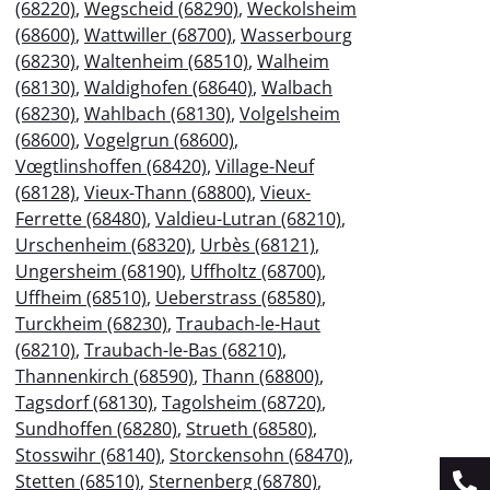
(68220)
,
Wegscheid (68290)
,
Weckolsheim
(68600)
,
Wattwiller (68700)
,
Wasserbourg
(68230)
,
Waltenheim (68510)
,
Walheim
(68130)
,
Waldighofen (68640)
,
Walbach
(68230)
,
Wahlbach (68130)
,
Volgelsheim
(68600)
,
Vogelgrun (68600)
,
Vœgtlinshoffen (68420)
,
Village-Neuf
(68128)
,
Vieux-Thann (68800)
,
Vieux-
Ferrette (68480)
,
Valdieu-Lutran (68210)
,
Urschenheim (68320)
,
Urbès (68121)
,
Ungersheim (68190)
,
Uffholtz (68700)
,
Uffheim (68510)
,
Ueberstrass (68580)
,
Turckheim (68230)
,
Traubach-le-Haut
(68210)
,
Traubach-le-Bas (68210)
,
Thannenkirch (68590)
,
Thann (68800)
,
Tagsdorf (68130)
,
Tagolsheim (68720)
,
Sundhoffen (68280)
,
Strueth (68580)
,
Stosswihr (68140)
,
Storckensohn (68470)
,
Stetten (68510)
,
Sternenberg (68780)
,