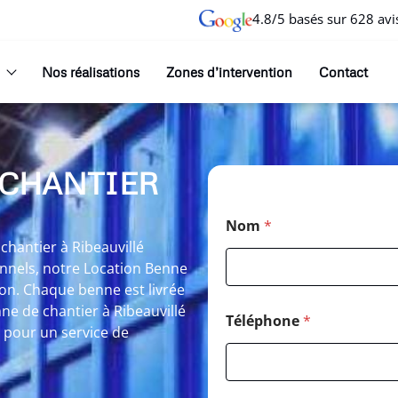
4.8/5 basés sur 628 avi
Nos réalisations
Zones d’intervention
Contact
 CHANTIER
Nom
*
hantier à Ribeauvillé
onnels, notre Location Benne
ion. Chaque benne est livrée
nne de chantier à Ribeauvillé
Téléphone
*
 pour un service de