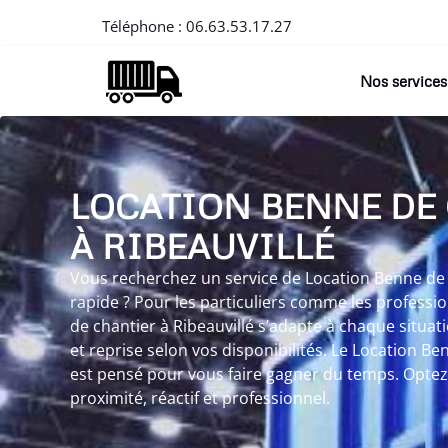
Téléphone :
06.63.53.17.27
Nos services
LOCATION BENNE DE
À RIBEAUVILLÉ
Vous recherchez un service de Location Benne de c
rapide ? Pour les particuliers comme les professi
de chantier à Ribeauvillé s’adapte à chaque situat
et reprise selon vos disponibilités. Le Location Be
est pensé pour vous faire gagner du temps. Optez
proximité, réactif et professionnel.