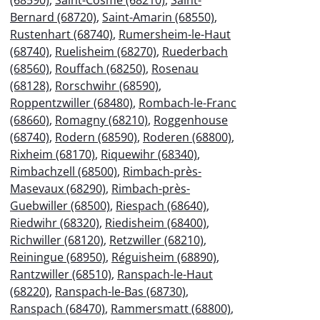
Bernard (68720)
,
Saint-Amarin (68550)
,
Rustenhart (68740)
,
Rumersheim-le-Haut
(68740)
,
Ruelisheim (68270)
,
Ruederbach
(68560)
,
Rouffach (68250)
,
Rosenau
(68128)
,
Rorschwihr (68590)
,
Roppentzwiller (68480)
,
Rombach-le-Franc
(68660)
,
Romagny (68210)
,
Roggenhouse
(68740)
,
Rodern (68590)
,
Roderen (68800)
,
Rixheim (68170)
,
Riquewihr (68340)
,
Rimbachzell (68500)
,
Rimbach-près-
Masevaux (68290)
,
Rimbach-près-
Guebwiller (68500)
,
Riespach (68640)
,
Riedwihr (68320)
,
Riedisheim (68400)
,
Richwiller (68120)
,
Retzwiller (68210)
,
Reiningue (68950)
,
Réguisheim (68890)
,
Rantzwiller (68510)
,
Ranspach-le-Haut
(68220)
,
Ranspach-le-Bas (68730)
,
Ranspach (68470)
,
Rammersmatt (68800)
,