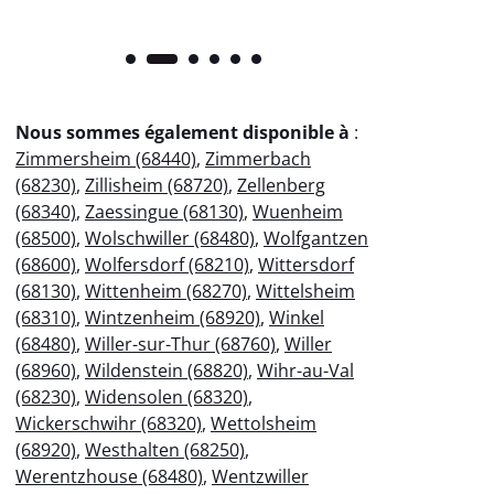
Nous sommes également disponible à
:
Zimmersheim (68440)
,
Zimmerbach
(68230)
,
Zillisheim (68720)
,
Zellenberg
(68340)
,
Zaessingue (68130)
,
Wuenheim
(68500)
,
Wolschwiller (68480)
,
Wolfgantzen
(68600)
,
Wolfersdorf (68210)
,
Wittersdorf
(68130)
,
Wittenheim (68270)
,
Wittelsheim
(68310)
,
Wintzenheim (68920)
,
Winkel
(68480)
,
Willer-sur-Thur (68760)
,
Willer
(68960)
,
Wildenstein (68820)
,
Wihr-au-Val
(68230)
,
Widensolen (68320)
,
Wickerschwihr (68320)
,
Wettolsheim
(68920)
,
Westhalten (68250)
,
Werentzhouse (68480)
,
Wentzwiller