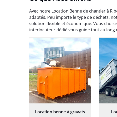
Avec notre Location Benne de chantier à Ribe
adaptés. Peu importe le type de déchets, not
solution flexible et économique. Vous choisi
interlocuteur dédié vous guide tout au long 
Au
Le serv
ja
except
travaill
et prof
notre j
prêt p
proj
Location benne à gravats
Lo