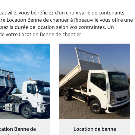
auvillé, vous bénéficiez d’un choix varié de contenants
re Location Benne de chantier à Ribeauvillé vous offre une
ssez la durée de location selon vos contraintes. Un
de votre Location Benne de chantier.
rélie Bonnet
Elisa Barreau
21 juin 2024
6 avril 2025
ice de terrassement
Parfait pour évacuer les
rdin à Var était
gravats de mon chantier.
ionnel. L'équipe a
Service rapide et efficace. Je
é de manière efficace
recommande sans
essionnelle, laissant
hésitation.
ardin impeccable et
our notre nouveau
et d'aménagement
paysager.
cation Benne de
Location de benne