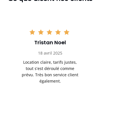
Tristan Noel
Chlo
18 avril 2025
30 
Location claire, tarifs justes,
Service au
tout s’est déroulé comme
été livrée p
prévu. Très bon service client
retrait s’e
également.
l’a