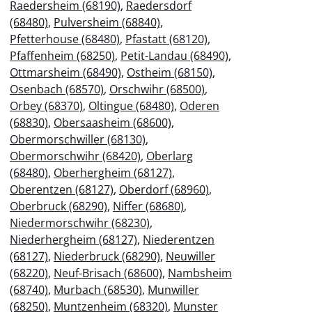
Raedersheim (68190)
,
Raedersdorf
(68480)
,
Pulversheim (68840)
,
Pfetterhouse (68480)
,
Pfastatt (68120)
,
Pfaffenheim (68250)
,
Petit-Landau (68490)
,
Ottmarsheim (68490)
,
Ostheim (68150)
,
Osenbach (68570)
,
Orschwihr (68500)
,
Orbey (68370)
,
Oltingue (68480)
,
Oderen
(68830)
,
Obersaasheim (68600)
,
Obermorschwiller (68130)
,
Obermorschwihr (68420)
,
Oberlarg
(68480)
,
Oberhergheim (68127)
,
Oberentzen (68127)
,
Oberdorf (68960)
,
Oberbruck (68290)
,
Niffer (68680)
,
Niedermorschwihr (68230)
,
Niederhergheim (68127)
,
Niederentzen
(68127)
,
Niederbruck (68290)
,
Neuwiller
(68220)
,
Neuf-Brisach (68600)
,
Nambsheim
(68740)
,
Murbach (68530)
,
Munwiller
(68250)
,
Muntzenheim (68320)
,
Munster