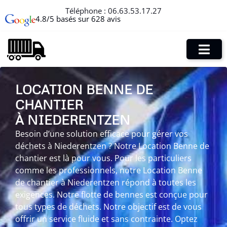
Téléphone :
06.63.53.17.27
4.8/5 basés sur 628 avis
LOCATION BENNE DE
CHANTIER
À NIEDERENTZEN
Besoin d’une solution efficace pour gérer vos
déchets à Niederentzen ? Notre Location Benne de
chantier est là pour vous. Pour les particuliers
comme les professionnels, notre Location Benne
de chantier à Niederentzen répond à toutes les
exigences. Notre flotte de bennes est conçue pour
tous types de déchets. Notre objectif est de vous
offrir un service fluide et sans contrainte. Optez