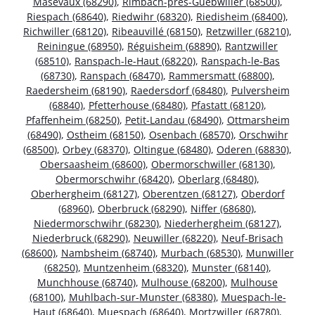
Masevaux (68290)
,
Rimbach-près-Guebwiller (68500)
,
Riespach (68640)
,
Riedwihr (68320)
,
Riedisheim (68400)
,
Richwiller (68120)
,
Ribeauvillé (68150)
,
Retzwiller (68210)
,
Reiningue (68950)
,
Réguisheim (68890)
,
Rantzwiller
(68510)
,
Ranspach-le-Haut (68220)
,
Ranspach-le-Bas
(68730)
,
Ranspach (68470)
,
Rammersmatt (68800)
,
Raedersheim (68190)
,
Raedersdorf (68480)
,
Pulversheim
(68840)
,
Pfetterhouse (68480)
,
Pfastatt (68120)
,
Pfaffenheim (68250)
,
Petit-Landau (68490)
,
Ottmarsheim
(68490)
,
Ostheim (68150)
,
Osenbach (68570)
,
Orschwihr
(68500)
,
Orbey (68370)
,
Oltingue (68480)
,
Oderen (68830)
,
Obersaasheim (68600)
,
Obermorschwiller (68130)
,
Obermorschwihr (68420)
,
Oberlarg (68480)
,
Oberhergheim (68127)
,
Oberentzen (68127)
,
Oberdorf
(68960)
,
Oberbruck (68290)
,
Niffer (68680)
,
Niedermorschwihr (68230)
,
Niederhergheim (68127)
,
Niederbruck (68290)
,
Neuwiller (68220)
,
Neuf-Brisach
(68600)
,
Nambsheim (68740)
,
Murbach (68530)
,
Munwiller
(68250)
,
Muntzenheim (68320)
,
Munster (68140)
,
Munchhouse (68740)
,
Mulhouse (68200)
,
Mulhouse
(68100)
,
Muhlbach-sur-Munster (68380)
,
Muespach-le-
Haut (68640)
,
Muespach (68640)
,
Mortzwiller (68780)
,