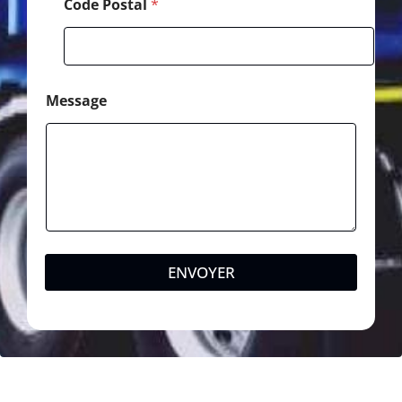
Code Postal
*
Message
ENVOYER