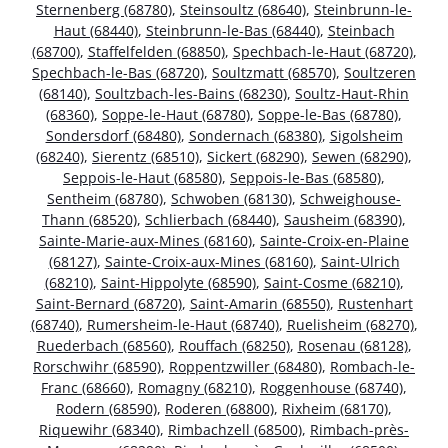
Sternenberg (68780)
,
Steinsoultz (68640)
,
Steinbrunn-le-
Haut (68440)
,
Steinbrunn-le-Bas (68440)
,
Steinbach
(68700)
,
Staffelfelden (68850)
,
Spechbach-le-Haut (68720)
,
Spechbach-le-Bas (68720)
,
Soultzmatt (68570)
,
Soultzeren
(68140)
,
Soultzbach-les-Bains (68230)
,
Soultz-Haut-Rhin
(68360)
,
Soppe-le-Haut (68780)
,
Soppe-le-Bas (68780)
,
Sondersdorf (68480)
,
Sondernach (68380)
,
Sigolsheim
(68240)
,
Sierentz (68510)
,
Sickert (68290)
,
Sewen (68290)
,
Seppois-le-Haut (68580)
,
Seppois-le-Bas (68580)
,
Sentheim (68780)
,
Schwoben (68130)
,
Schweighouse-
Thann (68520)
,
Schlierbach (68440)
,
Sausheim (68390)
,
Sainte-Marie-aux-Mines (68160)
,
Sainte-Croix-en-Plaine
(68127)
,
Sainte-Croix-aux-Mines (68160)
,
Saint-Ulrich
(68210)
,
Saint-Hippolyte (68590)
,
Saint-Cosme (68210)
,
Saint-Bernard (68720)
,
Saint-Amarin (68550)
,
Rustenhart
(68740)
,
Rumersheim-le-Haut (68740)
,
Ruelisheim (68270)
,
Ruederbach (68560)
,
Rouffach (68250)
,
Rosenau (68128)
,
Rorschwihr (68590)
,
Roppentzwiller (68480)
,
Rombach-le-
Franc (68660)
,
Romagny (68210)
,
Roggenhouse (68740)
,
Rodern (68590)
,
Roderen (68800)
,
Rixheim (68170)
,
Riquewihr (68340)
,
Rimbachzell (68500)
,
Rimbach-près-