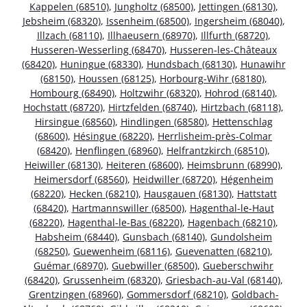
Kappelen (68510)
,
Jungholtz (68500)
,
Jettingen (68130)
,
Jebsheim (68320)
,
Issenheim (68500)
,
Ingersheim (68040)
,
Illzach (68110)
,
Illhaeusern (68970)
,
Illfurth (68720)
,
Husseren-Wesserling (68470)
,
Husseren-les-Châteaux
(68420)
,
Huningue (68330)
,
Hundsbach (68130)
,
Hunawihr
(68150)
,
Houssen (68125)
,
Horbourg-Wihr (68180)
,
Hombourg (68490)
,
Holtzwihr (68320)
,
Hohrod (68140)
,
Hochstatt (68720)
,
Hirtzfelden (68740)
,
Hirtzbach (68118)
,
Hirsingue (68560)
,
Hindlingen (68580)
,
Hettenschlag
(68600)
,
Hésingue (68220)
,
Herrlisheim-près-Colmar
(68420)
,
Henflingen (68960)
,
Helfrantzkirch (68510)
,
Heiwiller (68130)
,
Heiteren (68600)
,
Heimsbrunn (68990)
,
Heimersdorf (68560)
,
Heidwiller (68720)
,
Hégenheim
(68220)
,
Hecken (68210)
,
Hausgauen (68130)
,
Hattstatt
(68420)
,
Hartmannswiller (68500)
,
Hagenthal-le-Haut
(68220)
,
Hagenthal-le-Bas (68220)
,
Hagenbach (68210)
,
Habsheim (68440)
,
Gunsbach (68140)
,
Gundolsheim
(68250)
,
Guewenheim (68116)
,
Guevenatten (68210)
,
Guémar (68970)
,
Guebwiller (68500)
,
Gueberschwihr
(68420)
,
Grussenheim (68320)
,
Griesbach-au-Val (68140)
,
Grentzingen (68960)
,
Gommersdorf (68210)
,
Goldbach-