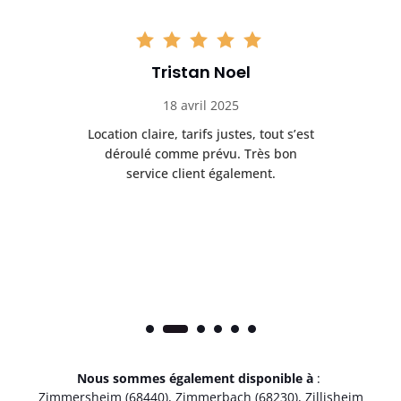
Tristan Noel
18 avril 2025
 de
Location claire, tarifs justes, tout s’est
Se
t
déroulé comme prévu. Très bon
pile
service client également.
Nous sommes également disponible à
:
Zimmersheim (68440)
,
Zimmerbach (68230)
,
Zillisheim