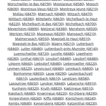
Morschwiller-le-Bas (68790)
,
Mooslargue (68580)
,
Moosch
(68690)
,
Montreux-Vieux (68210)
,
Montreux-Jeune (68210)
,
Mollau (68470)
,
Mœrnach (68480)
,
Mitzach (68470)
,
Mittlach (68380)
,
Mittelwihr (68630)
,
Michelbach-le-Haut
(68220)
,
Michelbach-le-Bas (68730)
,
Michelbach (68700)
,
Meyenheim (68890)
,
Metzeral (68380)
,
Merxheim (68500)
,
Mertzen (68210)
,
Masevaux (68290)
,
Manspach (68210)
,
Malmerspach (68550)
,
Magstatt-le-Haut (68510)
,
Magstatt-le-Bas (68510)
,
Magny (68210)
,
Lutterbach
(68460)
,
Lutter (68480)
,
Luttenbach-près-Munster (68140)
,
Luemschwiller (68720)
,
Lucelle (68480)
,
Logelheim
(68280)
,
Linthal (68610)
,
Linsdorf (68480)
,
Ligsdorf (68480)
,
Lièpvre (68660)
,
Liebsdorf (68480)
,
Liebenswiller (68220)
,
Leymen (68220)
,
Levoncourt (68480)
,
Leimbach (68800)
,
Le
Bonhomme (68650)
,
Lauw (68290)
,
Lautenbachzell
(68610)
,
Lautenbach (68610)
,
Largitzen (68580)
,
Lapoutroie (68650)
,
Landser (68440)
,
Labaroche (68910)
,
Kunheim (68320)
,
Kruth (68820)
,
Kœtzingue (68510)
,
Kœstlach (68480)
,
Knœringue (68220)
,
Kirchberg (68290)
,
Kingersheim (68260)
,
Kiffis (68480)
,
Kientzheim (68240)
,
Kembs (68680)
,
Kaysersberg (68240)
,
Katzenthal (68230)
,