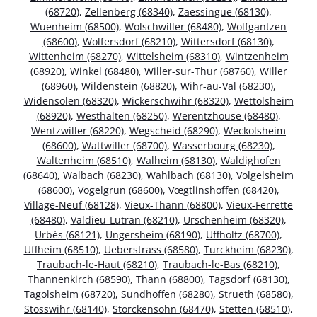
(68720)
,
Zellenberg (68340)
,
Zaessingue (68130)
,
Wuenheim (68500)
,
Wolschwiller (68480)
,
Wolfgantzen
(68600)
,
Wolfersdorf (68210)
,
Wittersdorf (68130)
,
Wittenheim (68270)
,
Wittelsheim (68310)
,
Wintzenheim
(68920)
,
Winkel (68480)
,
Willer-sur-Thur (68760)
,
Willer
(68960)
,
Wildenstein (68820)
,
Wihr-au-Val (68230)
,
Widensolen (68320)
,
Wickerschwihr (68320)
,
Wettolsheim
(68920)
,
Westhalten (68250)
,
Werentzhouse (68480)
,
Wentzwiller (68220)
,
Wegscheid (68290)
,
Weckolsheim
(68600)
,
Wattwiller (68700)
,
Wasserbourg (68230)
,
Waltenheim (68510)
,
Walheim (68130)
,
Waldighofen
(68640)
,
Walbach (68230)
,
Wahlbach (68130)
,
Volgelsheim
(68600)
,
Vogelgrun (68600)
,
Vœgtlinshoffen (68420)
,
Village-Neuf (68128)
,
Vieux-Thann (68800)
,
Vieux-Ferrette
(68480)
,
Valdieu-Lutran (68210)
,
Urschenheim (68320)
,
Urbès (68121)
,
Ungersheim (68190)
,
Uffholtz (68700)
,
Uffheim (68510)
,
Ueberstrass (68580)
,
Turckheim (68230)
,
Traubach-le-Haut (68210)
,
Traubach-le-Bas (68210)
,
Thannenkirch (68590)
,
Thann (68800)
,
Tagsdorf (68130)
,
Tagolsheim (68720)
,
Sundhoffen (68280)
,
Strueth (68580)
,
Stosswihr (68140)
,
Storckensohn (68470)
,
Stetten (68510)
,