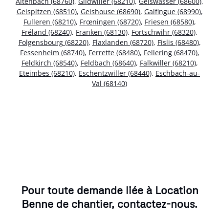
Altenbach (68760)
,
Gildwiller (68210)
,
Geiswasser (68600)
,
Geispitzen (68510)
,
Geishouse (68690)
,
Galfingue (68990)
,
Fulleren (68210)
,
Frœningen (68720)
,
Friesen (68580)
,
Fréland (68240)
,
Franken (68130)
,
Fortschwihr (68320)
,
Folgensbourg (68220)
,
Flaxlanden (68720)
,
Fislis (68480)
,
Fessenheim (68740)
,
Ferrette (68480)
,
Fellering (68470)
,
Feldkirch (68540)
,
Feldbach (68640)
,
Falkwiller (68210)
,
Eteimbes (68210)
,
Eschentzwiller (68440)
,
Eschbach-au-
Val (68140)
Pour toute demande liée à Location
Benne de chantier, contactez-nous.