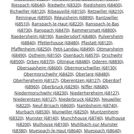
Riespach (68640)
,
Riedwihr (68320)
,
Riedisheim (68400)
,
Richwiller (68120)
,
Ribeauvillé (68150)
,
Retzwiller (68210)
,
Reiningue (68950)
,
Réguisheim (68890)
,
Rantzwiller
(68510)
,
Ranspach-le-Haut (68220)
,
Ranspach-le-Bas
(68730)
,
Ranspach (68470)
,
Rammersmatt (68800)
,
Raedersheim (68190)
,
Raedersdorf (68480)
,
Pulversheim
(68840)
,
Pfetterhouse (68480)
,
Pfastatt (68120)
,
Pfaffenheim (68250)
,
Petit-Landau (68490)
,
Ottmarsheim
(68490)
,
Ostheim (68150)
,
Osenbach (68570)
,
Orschwihr
(68500)
,
Orbey (68370)
,
Oltingue (68480)
,
Oderen (68830)
,
Obersaasheim (68600)
,
Obermorschwiller (68130)
,
Obermorschwihr (68420)
,
Oberlarg (68480)
,
Oberhergheim (68127)
,
Oberentzen (68127)
,
Oberdorf
(68960)
,
Oberbruck (68290)
,
Niffer (68680)
,
Niedermorschwihr (68230)
,
Niederhergheim (68127)
,
Niederentzen (68127)
,
Niederbruck (68290)
,
Neuwiller
(68220)
,
Neuf-Brisach (68600)
,
Nambsheim (68740)
,
Murbach (68530)
,
Munwiller (68250)
,
Muntzenheim
(68320)
,
Munster (68140)
,
Munchhouse (68740)
,
Mulhouse
(68200)
,
Mulhouse (68100)
,
Muhlbach-sur-Munster
(68380)
,
Muespach-le-Haut (68640)
,
Muespach (68640)
,