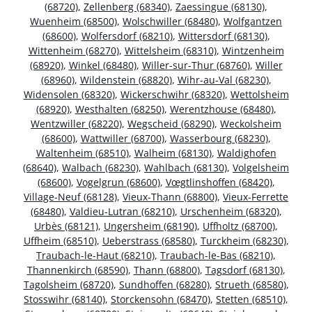
(68720)
,
Zellenberg (68340)
,
Zaessingue (68130)
,
Wuenheim (68500)
,
Wolschwiller (68480)
,
Wolfgantzen
(68600)
,
Wolfersdorf (68210)
,
Wittersdorf (68130)
,
Wittenheim (68270)
,
Wittelsheim (68310)
,
Wintzenheim
(68920)
,
Winkel (68480)
,
Willer-sur-Thur (68760)
,
Willer
(68960)
,
Wildenstein (68820)
,
Wihr-au-Val (68230)
,
Widensolen (68320)
,
Wickerschwihr (68320)
,
Wettolsheim
(68920)
,
Westhalten (68250)
,
Werentzhouse (68480)
,
Wentzwiller (68220)
,
Wegscheid (68290)
,
Weckolsheim
(68600)
,
Wattwiller (68700)
,
Wasserbourg (68230)
,
Waltenheim (68510)
,
Walheim (68130)
,
Waldighofen
(68640)
,
Walbach (68230)
,
Wahlbach (68130)
,
Volgelsheim
(68600)
,
Vogelgrun (68600)
,
Vœgtlinshoffen (68420)
,
Village-Neuf (68128)
,
Vieux-Thann (68800)
,
Vieux-Ferrette
(68480)
,
Valdieu-Lutran (68210)
,
Urschenheim (68320)
,
Urbès (68121)
,
Ungersheim (68190)
,
Uffholtz (68700)
,
Uffheim (68510)
,
Ueberstrass (68580)
,
Turckheim (68230)
,
Traubach-le-Haut (68210)
,
Traubach-le-Bas (68210)
,
Thannenkirch (68590)
,
Thann (68800)
,
Tagsdorf (68130)
,
Tagolsheim (68720)
,
Sundhoffen (68280)
,
Strueth (68580)
,
Stosswihr (68140)
,
Storckensohn (68470)
,
Stetten (68510)
,