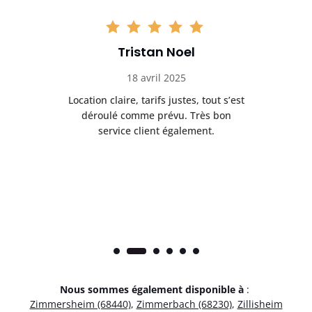
Tristan Noel
18 avril 2025
 de
Location claire, tarifs justes, tout s’est
Se
t
déroulé comme prévu. Très bon
pile
service client également.
Nous sommes également disponible à
:
Zimmersheim (68440)
,
Zimmerbach (68230)
,
Zillisheim