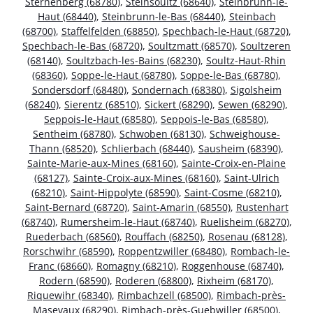
Sternenberg (68780)
,
Steinsoultz (68640)
,
Steinbrunn-le-
Haut (68440)
,
Steinbrunn-le-Bas (68440)
,
Steinbach
(68700)
,
Staffelfelden (68850)
,
Spechbach-le-Haut (68720)
,
Spechbach-le-Bas (68720)
,
Soultzmatt (68570)
,
Soultzeren
(68140)
,
Soultzbach-les-Bains (68230)
,
Soultz-Haut-Rhin
(68360)
,
Soppe-le-Haut (68780)
,
Soppe-le-Bas (68780)
,
Sondersdorf (68480)
,
Sondernach (68380)
,
Sigolsheim
(68240)
,
Sierentz (68510)
,
Sickert (68290)
,
Sewen (68290)
,
Seppois-le-Haut (68580)
,
Seppois-le-Bas (68580)
,
Sentheim (68780)
,
Schwoben (68130)
,
Schweighouse-
Thann (68520)
,
Schlierbach (68440)
,
Sausheim (68390)
,
Sainte-Marie-aux-Mines (68160)
,
Sainte-Croix-en-Plaine
(68127)
,
Sainte-Croix-aux-Mines (68160)
,
Saint-Ulrich
(68210)
,
Saint-Hippolyte (68590)
,
Saint-Cosme (68210)
,
Saint-Bernard (68720)
,
Saint-Amarin (68550)
,
Rustenhart
(68740)
,
Rumersheim-le-Haut (68740)
,
Ruelisheim (68270)
,
Ruederbach (68560)
,
Rouffach (68250)
,
Rosenau (68128)
,
Rorschwihr (68590)
,
Roppentzwiller (68480)
,
Rombach-le-
Franc (68660)
,
Romagny (68210)
,
Roggenhouse (68740)
,
Rodern (68590)
,
Roderen (68800)
,
Rixheim (68170)
,
Riquewihr (68340)
,
Rimbachzell (68500)
,
Rimbach-près-
Masevaux (68290)
,
Rimbach-près-Guebwiller (68500)
,