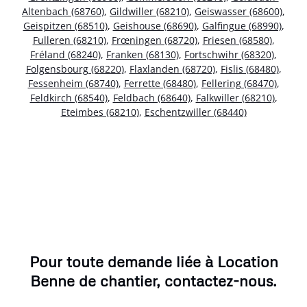
Altenbach (68760)
,
Gildwiller (68210)
,
Geiswasser (68600)
,
Geispitzen (68510)
,
Geishouse (68690)
,
Galfingue (68990)
,
Fulleren (68210)
,
Frœningen (68720)
,
Friesen (68580)
,
Fréland (68240)
,
Franken (68130)
,
Fortschwihr (68320)
,
Folgensbourg (68220)
,
Flaxlanden (68720)
,
Fislis (68480)
,
Fessenheim (68740)
,
Ferrette (68480)
,
Fellering (68470)
,
Feldkirch (68540)
,
Feldbach (68640)
,
Falkwiller (68210)
,
Eteimbes (68210)
,
Eschentzwiller (68440)
Pour toute demande liée à Location
Benne de chantier, contactez-nous.