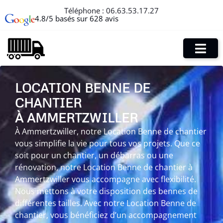
Téléphone :
06.63.53.17.27
4.8/5 basés sur 628 avis
LOCATION BENNE DE
CHANTIER
À AMMERTZWILLER
À Ammertzwiller, notre Location Benne de chantier
vous simplifie la vie pour tous vos projets. Que ce
soit pour un chantier, un débarras ou une
rénovation, notre Location Benne de chantier à
Ammertzwiller vous accompagne avec flexibilité.
Nous mettons à votre disposition des bennes de
différentes tailles. Avec notre Location Benne de
chantier, vous bénéficiez d’un accompagnement