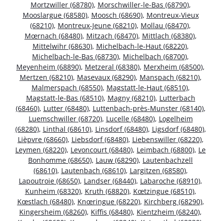
Mortzwiller (68780)
,
Morschwiller-le-Bas (68790)
,
Mooslargue (68580)
,
Moosch (68690)
,
Montreux-Vieux
(68210)
,
Montreux-Jeune (68210)
,
Mollau (68470)
,
Mœrnach (68480)
,
Mitzach (68470)
,
Mittlach (68380)
,
Mittelwihr (68630)
,
Michelbach-le-Haut (68220)
,
Michelbach-le-Bas (68730)
,
Michelbach (68700)
,
Meyenheim (68890)
,
Metzeral (68380)
,
Merxheim (68500)
,
Mertzen (68210)
,
Masevaux (68290)
,
Manspach (68210)
,
Malmerspach (68550)
,
Magstatt-le-Haut (68510)
,
Magstatt-le-Bas (68510)
,
Magny (68210)
,
Lutterbach
(68460)
,
Lutter (68480)
,
Luttenbach-près-Munster (68140)
,
Luemschwiller (68720)
,
Lucelle (68480)
,
Logelheim
(68280)
,
Linthal (68610)
,
Linsdorf (68480)
,
Ligsdorf (68480)
,
Lièpvre (68660)
,
Liebsdorf (68480)
,
Liebenswiller (68220)
,
Leymen (68220)
,
Levoncourt (68480)
,
Leimbach (68800)
,
Le
Bonhomme (68650)
,
Lauw (68290)
,
Lautenbachzell
(68610)
,
Lautenbach (68610)
,
Largitzen (68580)
,
Lapoutroie (68650)
,
Landser (68440)
,
Labaroche (68910)
,
Kunheim (68320)
,
Kruth (68820)
,
Kœtzingue (68510)
,
Kœstlach (68480)
,
Knœringue (68220)
,
Kirchberg (68290)
,
Kingersheim (68260)
,
Kiffis (68480)
,
Kientzheim (68240)
,