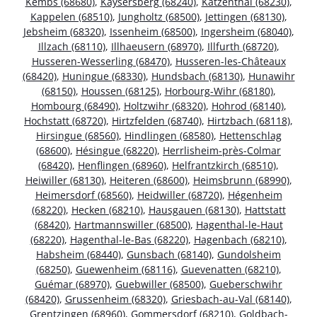
Kembs (68680)
,
Kaysersberg (68240)
,
Katzenthal (68230)
,
Kappelen (68510)
,
Jungholtz (68500)
,
Jettingen (68130)
,
Jebsheim (68320)
,
Issenheim (68500)
,
Ingersheim (68040)
,
Illzach (68110)
,
Illhaeusern (68970)
,
Illfurth (68720)
,
Husseren-Wesserling (68470)
,
Husseren-les-Châteaux
(68420)
,
Huningue (68330)
,
Hundsbach (68130)
,
Hunawihr
(68150)
,
Houssen (68125)
,
Horbourg-Wihr (68180)
,
Hombourg (68490)
,
Holtzwihr (68320)
,
Hohrod (68140)
,
Hochstatt (68720)
,
Hirtzfelden (68740)
,
Hirtzbach (68118)
,
Hirsingue (68560)
,
Hindlingen (68580)
,
Hettenschlag
(68600)
,
Hésingue (68220)
,
Herrlisheim-près-Colmar
(68420)
,
Henflingen (68960)
,
Helfrantzkirch (68510)
,
Heiwiller (68130)
,
Heiteren (68600)
,
Heimsbrunn (68990)
,
Heimersdorf (68560)
,
Heidwiller (68720)
,
Hégenheim
(68220)
,
Hecken (68210)
,
Hausgauen (68130)
,
Hattstatt
(68420)
,
Hartmannswiller (68500)
,
Hagenthal-le-Haut
(68220)
,
Hagenthal-le-Bas (68220)
,
Hagenbach (68210)
,
Habsheim (68440)
,
Gunsbach (68140)
,
Gundolsheim
(68250)
,
Guewenheim (68116)
,
Guevenatten (68210)
,
Guémar (68970)
,
Guebwiller (68500)
,
Gueberschwihr
(68420)
,
Grussenheim (68320)
,
Griesbach-au-Val (68140)
,
Grentzingen (68960)
,
Gommersdorf (68210)
,
Goldbach-