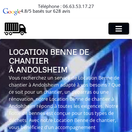
Téléphone :
06.63.53.17.27
4.8/5 basés sur 628 avis
LOCATION BENNE DE
CHANTIER
À ANDOLSHEIM
Vous recherchez un service de Location Benne de
chantier à Andolsheim adapté à vos besoins ? Que
ce soit pour un chantier, un débarras ou une
rénovation, notre Location Benne de chantier à
Andolsheim répond à toutes les exigences. Notre
flotte de bennes est conçue pour tous types de
déchets. Avec notre Location Benne de chantier,
vous bénéficiez d’un accompagnement