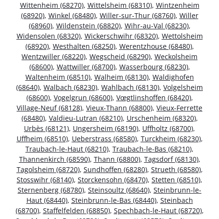
Wittenheim (68270)
,
Wittelsheim (68310)
,
Wintzenheim
(68920)
,
Winkel (68480)
,
Willer-sur-Thur (68760)
,
Willer
(68960)
,
Wildenstein (68820)
,
Wihr-au-Val (68230)
,
Widensolen (68320)
,
Wickerschwihr (68320)
,
Wettolsheim
(68920)
,
Westhalten (68250)
,
Werentzhouse (68480)
,
Wentzwiller (68220)
,
Wegscheid (68290)
,
Weckolsheim
(68600)
,
Wattwiller (68700)
,
Wasserbourg (68230)
,
Waltenheim (68510)
,
Walheim (68130)
,
Waldighofen
(68640)
,
Walbach (68230)
,
Wahlbach (68130)
,
Volgelsheim
(68600)
,
Vogelgrun (68600)
,
Vœgtlinshoffen (68420)
,
Village-Neuf (68128)
,
Vieux-Thann (68800)
,
Vieux-Ferrette
(68480)
,
Valdieu-Lutran (68210)
,
Urschenheim (68320)
,
Urbès (68121)
,
Ungersheim (68190)
,
Uffholtz (68700)
,
Uffheim (68510)
,
Ueberstrass (68580)
,
Turckheim (68230)
,
Traubach-le-Haut (68210)
,
Traubach-le-Bas (68210)
,
Thannenkirch (68590)
,
Thann (68800)
,
Tagsdorf (68130)
,
Tagolsheim (68720)
,
Sundhoffen (68280)
,
Strueth (68580)
,
Stosswihr (68140)
,
Storckensohn (68470)
,
Stetten (68510)
,
Sternenberg (68780)
,
Steinsoultz (68640)
,
Steinbrunn-le-
Haut (68440)
,
Steinbrunn-le-Bas (68440)
,
Steinbach
(68700)
,
Staffelfelden (68850)
,
Spechbach-le-Haut (68720)
,