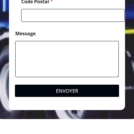
Code Postal
*
Message
ENVOYER