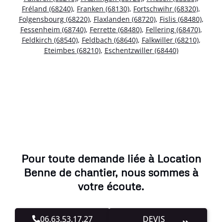
Fréland (68240)
,
Franken (68130)
,
Fortschwihr (68320)
,
Folgensbourg (68220)
,
Flaxlanden (68720)
,
Fislis (68480)
,
Fessenheim (68740)
,
Ferrette (68480)
,
Fellering (68470)
,
Feldkirch (68540)
,
Feldbach (68640)
,
Falkwiller (68210)
,
Eteimbes (68210)
,
Eschentzwiller (68440)
Pour toute demande liée à Location
Benne de chantier, nous sommes à
votre écoute.
06.63.53.17.27
DEVIS