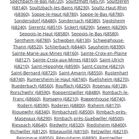
Spechbach-le-Bas (68720)
,
Soultzmatt (68570)
,
Soultzeren
(68140)
,
Soultzbach-les-Bains (68230)
,
Soultz-Haut-Rhin
(68360)
,
Soppe-le-Haut (68780)
,
Soppe-le-Bas (68780)
,
Sondersdorf (68480)
,
Sondernach (68380)
,
Sigolsheim
(68240)
,
Sierentz (68510)
,
Sickert (68290)
,
Sewen (68290)
,
Seppois-le-Haut (68580)
,
Seppois-le-Bas (68580)
,
Sentheim (68780)
,
Schwoben (68130)
,
Schweighouse-
Thann (68520)
,
Schlierbach (68440)
,
Sausheim (68390)
,
Sainte-Marie-aux-Mines (68160)
,
Sainte-Croix-en-Plaine
(68127)
,
Sainte-Croix-aux-Mines (68160)
,
Saint-Ulrich
(68210)
,
Saint-Hippolyte (68590)
,
Saint-Cosme (68210)
,
Saint-Bernard (68720)
,
Saint-Amarin (68550)
,
Rustenhart
(68740)
,
Rumersheim-le-Haut (68740)
,
Ruelisheim (68270)
,
Ruederbach (68560)
,
Rouffach (68250)
,
Rosenau (68128)
,
Rorschwihr (68590)
,
Roppentzwiller (68480)
,
Rombach-le-
Franc (68660)
,
Romagny (68210)
,
Roggenhouse (68740)
,
Rodern (68590)
,
Roderen (68800)
,
Rixheim (68170)
,
Riquewihr (68340)
,
Rimbachzell (68500)
,
Rimbach-près-
Masevaux (68290)
,
Rimbach-près-Guebwiller (68500)
,
Riespach (68640)
,
Riedwihr (68320)
,
Riedisheim (68400)
,
Richwiller (68120)
,
Ribeauvillé (68150)
,
Retzwiller (68210)
,
Reiningue (68950)
,
Réguisheim (68890)
,
Rantzwiller