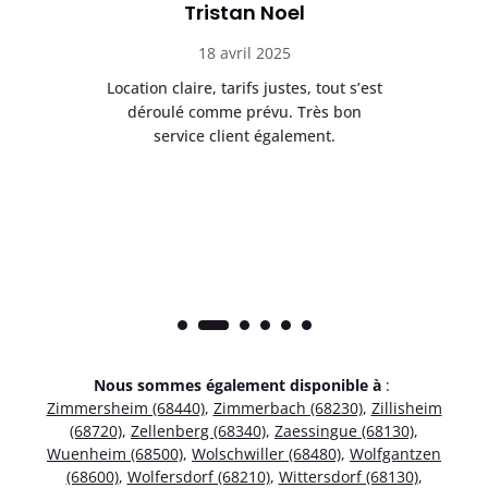
Tristan Noel
18 avril 2025
 de
Location claire, tarifs justes, tout s’est
Se
t
déroulé comme prévu. Très bon
pile
service client également.
Nous sommes également disponible à
:
Zimmersheim (68440)
,
Zimmerbach (68230)
,
Zillisheim
(68720)
,
Zellenberg (68340)
,
Zaessingue (68130)
,
Wuenheim (68500)
,
Wolschwiller (68480)
,
Wolfgantzen
(68600)
,
Wolfersdorf (68210)
,
Wittersdorf (68130)
,