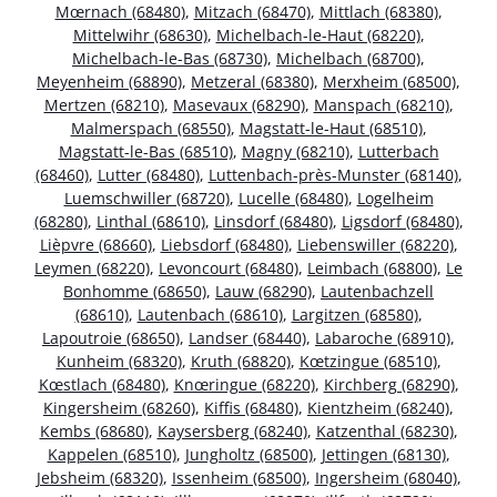
Mœrnach (68480)
,
Mitzach (68470)
,
Mittlach (68380)
,
Mittelwihr (68630)
,
Michelbach-le-Haut (68220)
,
Michelbach-le-Bas (68730)
,
Michelbach (68700)
,
Meyenheim (68890)
,
Metzeral (68380)
,
Merxheim (68500)
,
Mertzen (68210)
,
Masevaux (68290)
,
Manspach (68210)
,
Malmerspach (68550)
,
Magstatt-le-Haut (68510)
,
Magstatt-le-Bas (68510)
,
Magny (68210)
,
Lutterbach
(68460)
,
Lutter (68480)
,
Luttenbach-près-Munster (68140)
,
Luemschwiller (68720)
,
Lucelle (68480)
,
Logelheim
(68280)
,
Linthal (68610)
,
Linsdorf (68480)
,
Ligsdorf (68480)
,
Lièpvre (68660)
,
Liebsdorf (68480)
,
Liebenswiller (68220)
,
Leymen (68220)
,
Levoncourt (68480)
,
Leimbach (68800)
,
Le
Bonhomme (68650)
,
Lauw (68290)
,
Lautenbachzell
(68610)
,
Lautenbach (68610)
,
Largitzen (68580)
,
Lapoutroie (68650)
,
Landser (68440)
,
Labaroche (68910)
,
Kunheim (68320)
,
Kruth (68820)
,
Kœtzingue (68510)
,
Kœstlach (68480)
,
Knœringue (68220)
,
Kirchberg (68290)
,
Kingersheim (68260)
,
Kiffis (68480)
,
Kientzheim (68240)
,
Kembs (68680)
,
Kaysersberg (68240)
,
Katzenthal (68230)
,
Kappelen (68510)
,
Jungholtz (68500)
,
Jettingen (68130)
,
Jebsheim (68320)
,
Issenheim (68500)
,
Ingersheim (68040)
,