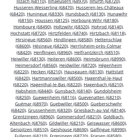
Illzach (68110)
,
Illhaeusern (68970)
,
Illfurth (68720)
,
Husseren-Wesserling (68470)
,
Husseren-les-Châteaux
(68420)
,
Huningue (68330)
,
Hundsbach (68130)
,
Hunawihr
(68150)
,
Houssen (68125)
,
Horbourg-Wihr (68180)
,
Hombourg (68490)
,
Holtzwihr (68320)
,
Hohrod (68140)
,
Hochstatt (68720)
,
Hirtzfelden (68740)
,
Hirtzbach (68118)
,
Hirsingue (68560)
,
Hindlingen (68580)
,
Hettenschlag
(68600)
,
Hésingue (68220)
,
Herrlisheim-près-Colmar
(68420)
,
Henflingen (68960)
,
Helfrantzkirch (68510)
,
Heiwiller (68130)
,
Heiteren (68600)
,
Heimsbrunn (68990)
,
Heimersdorf (68560)
,
Heidwiller (68720)
,
Hégenheim
(68220)
,
Hecken (68210)
,
Hausgauen (68130)
,
Hattstatt
(68420)
,
Hartmannswiller (68500)
,
Hagenthal-le-Haut
(68220)
,
Hagenthal-le-Bas (68220)
,
Hagenbach (68210)
,
Habsheim (68440)
,
Gunsbach (68140)
,
Gundolsheim
(68250)
,
Guewenheim (68116)
,
Guevenatten (68210)
,
Guémar (68970)
,
Guebwiller (68500)
,
Gueberschwihr
(68420)
,
Grussenheim (68320)
,
Griesbach-au-Val (68140)
,
Grentzingen (68960)
,
Gommersdorf (68210)
,
Goldbach-
Altenbach (68760)
,
Gildwiller (68210)
,
Geiswasser (68600)
,
Geispitzen (68510)
,
Geishouse (68690)
,
Galfingue (68990)
,
Fulleren (68210)
,
Frœningen (68720)
,
Friesen (68580)
,