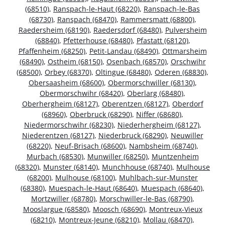
(68510)
,
Ranspach-le-Haut (68220)
,
Ranspach-le-Bas
(68730)
,
Ranspach (68470)
,
Rammersmatt (68800)
,
Raedersheim (68190)
,
Raedersdorf (68480)
,
Pulversheim
(68840)
,
Pfetterhouse (68480)
,
Pfastatt (68120)
,
Pfaffenheim (68250)
,
Petit-Landau (68490)
,
Ottmarsheim
(68490)
,
Ostheim (68150)
,
Osenbach (68570)
,
Orschwihr
(68500)
,
Orbey (68370)
,
Oltingue (68480)
,
Oderen (68830)
,
Obersaasheim (68600)
,
Obermorschwiller (68130)
,
Obermorschwihr (68420)
,
Oberlarg (68480)
,
Oberhergheim (68127)
,
Oberentzen (68127)
,
Oberdorf
(68960)
,
Oberbruck (68290)
,
Niffer (68680)
,
Niedermorschwihr (68230)
,
Niederhergheim (68127)
,
Niederentzen (68127)
,
Niederbruck (68290)
,
Neuwiller
(68220)
,
Neuf-Brisach (68600)
,
Nambsheim (68740)
,
Murbach (68530)
,
Munwiller (68250)
,
Muntzenheim
(68320)
,
Munster (68140)
,
Munchhouse (68740)
,
Mulhouse
(68200)
,
Mulhouse (68100)
,
Muhlbach-sur-Munster
(68380)
,
Muespach-le-Haut (68640)
,
Muespach (68640)
,
Mortzwiller (68780)
,
Morschwiller-le-Bas (68790)
,
Mooslargue (68580)
,
Moosch (68690)
,
Montreux-Vieux
(68210)
,
Montreux-Jeune (68210)
,
Mollau (68470)
,