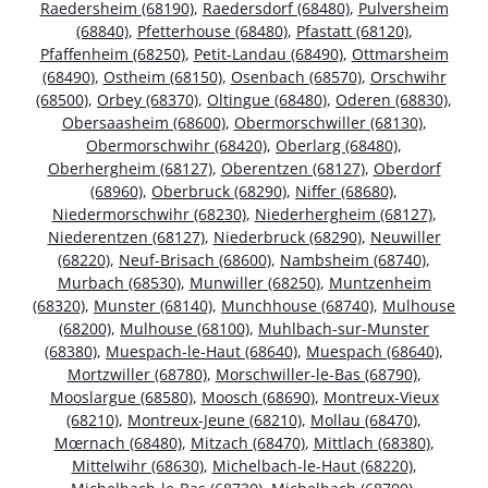
Raedersheim (68190)
,
Raedersdorf (68480)
,
Pulversheim
(68840)
,
Pfetterhouse (68480)
,
Pfastatt (68120)
,
Pfaffenheim (68250)
,
Petit-Landau (68490)
,
Ottmarsheim
(68490)
,
Ostheim (68150)
,
Osenbach (68570)
,
Orschwihr
(68500)
,
Orbey (68370)
,
Oltingue (68480)
,
Oderen (68830)
,
Obersaasheim (68600)
,
Obermorschwiller (68130)
,
Obermorschwihr (68420)
,
Oberlarg (68480)
,
Oberhergheim (68127)
,
Oberentzen (68127)
,
Oberdorf
(68960)
,
Oberbruck (68290)
,
Niffer (68680)
,
Niedermorschwihr (68230)
,
Niederhergheim (68127)
,
Niederentzen (68127)
,
Niederbruck (68290)
,
Neuwiller
(68220)
,
Neuf-Brisach (68600)
,
Nambsheim (68740)
,
Murbach (68530)
,
Munwiller (68250)
,
Muntzenheim
(68320)
,
Munster (68140)
,
Munchhouse (68740)
,
Mulhouse
(68200)
,
Mulhouse (68100)
,
Muhlbach-sur-Munster
(68380)
,
Muespach-le-Haut (68640)
,
Muespach (68640)
,
Mortzwiller (68780)
,
Morschwiller-le-Bas (68790)
,
Mooslargue (68580)
,
Moosch (68690)
,
Montreux-Vieux
(68210)
,
Montreux-Jeune (68210)
,
Mollau (68470)
,
Mœrnach (68480)
,
Mitzach (68470)
,
Mittlach (68380)
,
Mittelwihr (68630)
,
Michelbach-le-Haut (68220)
,