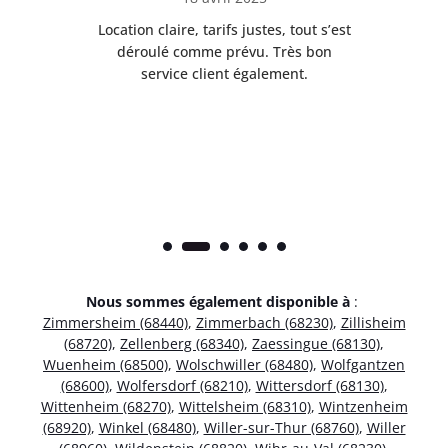
 de
Location claire, tarifs justes, tout s’est
Se
t
déroulé comme prévu. Très bon
pile
service client également.
Nous sommes également disponible à
:
Zimmersheim (68440)
,
Zimmerbach (68230)
,
Zillisheim
(68720)
,
Zellenberg (68340)
,
Zaessingue (68130)
,
Wuenheim (68500)
,
Wolschwiller (68480)
,
Wolfgantzen
(68600)
,
Wolfersdorf (68210)
,
Wittersdorf (68130)
,
Wittenheim (68270)
,
Wittelsheim (68310)
,
Wintzenheim
(68920)
,
Winkel (68480)
,
Willer-sur-Thur (68760)
,
Willer