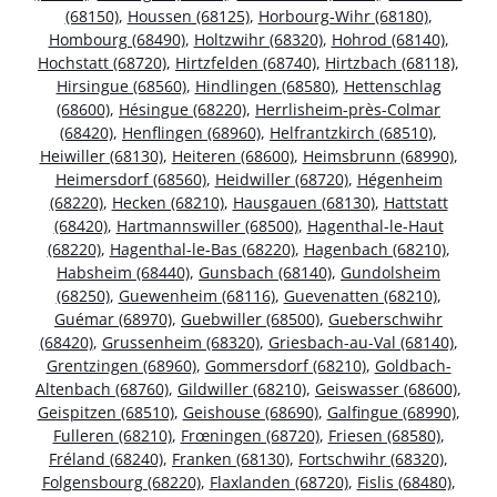
(68150)
,
Houssen (68125)
,
Horbourg-Wihr (68180)
,
Hombourg (68490)
,
Holtzwihr (68320)
,
Hohrod (68140)
,
Hochstatt (68720)
,
Hirtzfelden (68740)
,
Hirtzbach (68118)
,
Hirsingue (68560)
,
Hindlingen (68580)
,
Hettenschlag
(68600)
,
Hésingue (68220)
,
Herrlisheim-près-Colmar
(68420)
,
Henflingen (68960)
,
Helfrantzkirch (68510)
,
Heiwiller (68130)
,
Heiteren (68600)
,
Heimsbrunn (68990)
,
Heimersdorf (68560)
,
Heidwiller (68720)
,
Hégenheim
(68220)
,
Hecken (68210)
,
Hausgauen (68130)
,
Hattstatt
(68420)
,
Hartmannswiller (68500)
,
Hagenthal-le-Haut
(68220)
,
Hagenthal-le-Bas (68220)
,
Hagenbach (68210)
,
Habsheim (68440)
,
Gunsbach (68140)
,
Gundolsheim
(68250)
,
Guewenheim (68116)
,
Guevenatten (68210)
,
Guémar (68970)
,
Guebwiller (68500)
,
Gueberschwihr
(68420)
,
Grussenheim (68320)
,
Griesbach-au-Val (68140)
,
Grentzingen (68960)
,
Gommersdorf (68210)
,
Goldbach-
Altenbach (68760)
,
Gildwiller (68210)
,
Geiswasser (68600)
,
Geispitzen (68510)
,
Geishouse (68690)
,
Galfingue (68990)
,
Fulleren (68210)
,
Frœningen (68720)
,
Friesen (68580)
,
Fréland (68240)
,
Franken (68130)
,
Fortschwihr (68320)
,
Folgensbourg (68220)
,
Flaxlanden (68720)
,
Fislis (68480)
,