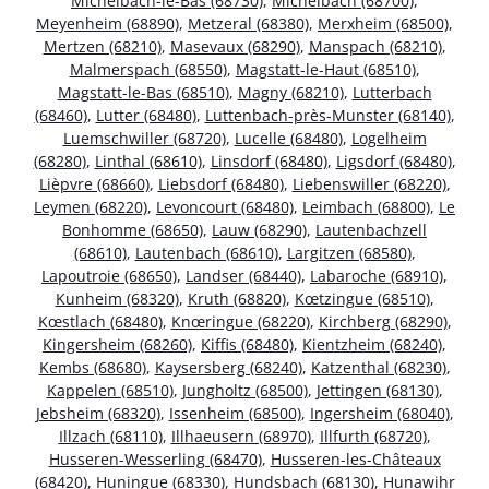
Michelbach-le-Bas (68730)
,
Michelbach (68700)
,
Meyenheim (68890)
,
Metzeral (68380)
,
Merxheim (68500)
,
Mertzen (68210)
,
Masevaux (68290)
,
Manspach (68210)
,
Malmerspach (68550)
,
Magstatt-le-Haut (68510)
,
Magstatt-le-Bas (68510)
,
Magny (68210)
,
Lutterbach
(68460)
,
Lutter (68480)
,
Luttenbach-près-Munster (68140)
,
Luemschwiller (68720)
,
Lucelle (68480)
,
Logelheim
(68280)
,
Linthal (68610)
,
Linsdorf (68480)
,
Ligsdorf (68480)
,
Lièpvre (68660)
,
Liebsdorf (68480)
,
Liebenswiller (68220)
,
Leymen (68220)
,
Levoncourt (68480)
,
Leimbach (68800)
,
Le
Bonhomme (68650)
,
Lauw (68290)
,
Lautenbachzell
(68610)
,
Lautenbach (68610)
,
Largitzen (68580)
,
Lapoutroie (68650)
,
Landser (68440)
,
Labaroche (68910)
,
Kunheim (68320)
,
Kruth (68820)
,
Kœtzingue (68510)
,
Kœstlach (68480)
,
Knœringue (68220)
,
Kirchberg (68290)
,
Kingersheim (68260)
,
Kiffis (68480)
,
Kientzheim (68240)
,
Kembs (68680)
,
Kaysersberg (68240)
,
Katzenthal (68230)
,
Kappelen (68510)
,
Jungholtz (68500)
,
Jettingen (68130)
,
Jebsheim (68320)
,
Issenheim (68500)
,
Ingersheim (68040)
,
Illzach (68110)
,
Illhaeusern (68970)
,
Illfurth (68720)
,
Husseren-Wesserling (68470)
,
Husseren-les-Châteaux
(68420)
,
Huningue (68330)
,
Hundsbach (68130)
,
Hunawihr