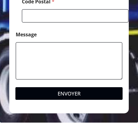
Code Postal
*
Message
ENVOYER