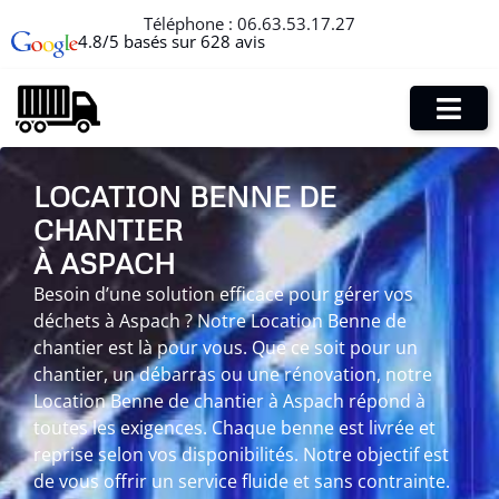
Téléphone :
06.63.53.17.27
4.8/5 basés sur 628 avis
LOCATION BENNE DE
CHANTIER
À ASPACH
Besoin d’une solution efficace pour gérer vos
déchets à Aspach ? Notre Location Benne de
chantier est là pour vous. Que ce soit pour un
chantier, un débarras ou une rénovation, notre
Location Benne de chantier à Aspach répond à
toutes les exigences. Chaque benne est livrée et
reprise selon vos disponibilités. Notre objectif est
de vous offrir un service fluide et sans contrainte.