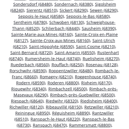
Sondersdorf (68480)
,
Sondernach (68380)
,
Sigolsheim
(68240)
,
Sierentz (68510)
,
Sickert (68290)
,
Sewen (68290)
,
Seppois-le-Haut (68580)
,
Seppois-le-Bas (68580)
,
Sentheim (68780)
,
Schwoben (68130)
,
Schweighouse-
Thann (68520)
,
Schlierbach (68440)
,
Sausheim (68390)
,
Sainte-Marie-aux-Mines (68160)
,
Sainte-Croix-en-Plaine
(68127)
,
Sainte-Croix-aux-Mines (68160)
,
Saint-Ulrich
(68210)
,
Saint-Hippolyte (68590)
,
Saint-Cosme (68210)
,
Saint-Bernard (68720)
,
Saint-Amarin (68550)
,
Rustenhart
(68740)
,
Rumersheim-le-Haut (68740)
,
Ruelisheim (68270)
,
Ruederbach (68560)
,
Rouffach (68250)
,
Rosenau (68128)
,
Rorschwihr (68590)
,
Roppentzwiller (68480)
,
Rombach-le-
Franc (68660)
,
Romagny (68210)
,
Roggenhouse (68740)
,
Rodern (68590)
,
Roderen (68800)
,
Rixheim (68170)
,
Riquewihr (68340)
,
Rimbachzell (68500)
,
Rimbach-près-
Masevaux (68290)
,
Rimbach-près-Guebwiller (68500)
,
Riespach (68640)
,
Riedwihr (68320)
,
Riedisheim (68400)
,
Richwiller (68120)
,
Ribeauvillé (68150)
,
Retzwiller (68210)
,
Reiningue (68950)
,
Réguisheim (68890)
,
Rantzwiller
(68510)
,
Ranspach-le-Haut (68220)
,
Ranspach-le-Bas
(68730)
,
Ranspach (68470)
,
Rammersmatt (68800)
,