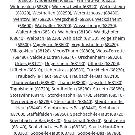
(68960)
,
Wildenstein (68820)
,
Wihr-au-Val (68230)
,
Widensolen (68320)
,
Wickerschwihr (68320)
,
Wettolsheim
(68920)
,
Westhalten (68250)
,
Werentzhouse (68480)
,
Wentzwiller (68220)
,
Wegscheid (68290)
,
Weckolsheim
(68600)
,
Wattwiller (68700)
,
Wasserbourg (68230)
,
Waltenheim (68510)
,
Walheim (68130)
,
Waldighofen
(68640)
,
Walbach (68230)
,
Wahlbach (68130)
,
Volgelsheim
(68600)
,
Vogelgrun (68600)
,
Vœgtlinshoffen (68420)
,
Village-Neuf (68128)
,
Vieux-Thann (68800)
,
Vieux-Ferrette
(68480)
,
Valdieu-Lutran (68210)
,
Urschenheim (68320)
,
Urbès (68121)
,
Ungersheim (68190)
,
Uffholtz (68700)
,
Uffheim (68510)
,
Ueberstrass (68580)
,
Turckheim (68230)
,
Traubach-le-Haut (68210)
,
Traubach-le-Bas (68210)
,
Thannenkirch (68590)
,
Thann (68800)
,
Tagsdorf (68130)
,
Tagolsheim (68720)
,
Sundhoffen (68280)
,
Strueth (68580)
,
Stosswihr (68140)
,
Storckensohn (68470)
,
Stetten (68510)
,
Sternenberg (68780)
,
Steinsoultz (68640)
,
Steinbrunn-le-
Haut (68440)
,
Steinbrunn-le-Bas (68440)
,
Steinbach
(68700)
,
Staffelfelden (68850)
,
Spechbach-le-Haut (68720)
,
Spechbach-le-Bas (68720)
,
Soultzmatt (68570)
,
Soultzeren
(68140)
,
Soultzbach-les-Bains (68230)
,
Soultz-Haut-Rhin
(68360)
,
Soppe-le-Haut (68780)
,
Soppe-le-Bas (68780)
,