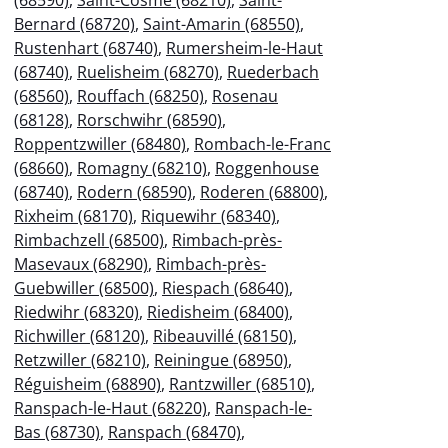
Bernard (68720)
,
Saint-Amarin (68550)
,
Rustenhart (68740)
,
Rumersheim-le-Haut
(68740)
,
Ruelisheim (68270)
,
Ruederbach
(68560)
,
Rouffach (68250)
,
Rosenau
(68128)
,
Rorschwihr (68590)
,
Roppentzwiller (68480)
,
Rombach-le-Franc
(68660)
,
Romagny (68210)
,
Roggenhouse
(68740)
,
Rodern (68590)
,
Roderen (68800)
,
Rixheim (68170)
,
Riquewihr (68340)
,
Rimbachzell (68500)
,
Rimbach-près-
Masevaux (68290)
,
Rimbach-près-
Guebwiller (68500)
,
Riespach (68640)
,
Riedwihr (68320)
,
Riedisheim (68400)
,
Richwiller (68120)
,
Ribeauvillé (68150)
,
Retzwiller (68210)
,
Reiningue (68950)
,
Réguisheim (68890)
,
Rantzwiller (68510)
,
Ranspach-le-Haut (68220)
,
Ranspach-le-
Bas (68730)
,
Ranspach (68470)
,