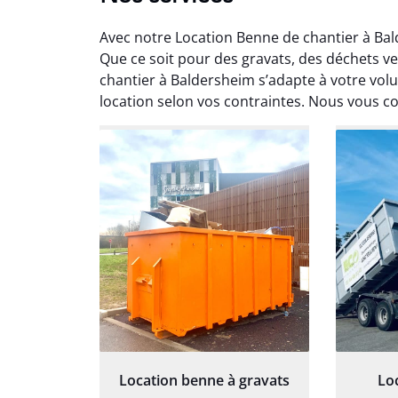
Avec notre Location Benne de chantier à Ba
Que ce soit pour des gravats, des déchets 
chantier à Baldersheim s’adapte à votre volu
location selon vos contraintes. Nous vous con
Au
Le serv
ja
except
travaill
et prof
notre j
prêt p
proj
Location benne à gravats
Lo