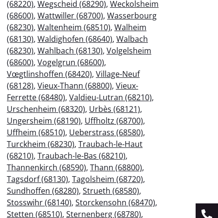
(68220)
,
Wegscheid (68290)
,
Weckolsheim
(68600)
,
Wattwiller (68700)
,
Wasserbourg
(68230)
,
Waltenheim (68510)
,
Walheim
(68130)
,
Waldighofen (68640)
,
Walbach
(68230)
,
Wahlbach (68130)
,
Volgelsheim
(68600)
,
Vogelgrun (68600)
,
Vœgtlinshoffen (68420)
,
Village-Neuf
(68128)
,
Vieux-Thann (68800)
,
Vieux-
Ferrette (68480)
,
Valdieu-Lutran (68210)
,
Urschenheim (68320)
,
Urbès (68121)
,
Ungersheim (68190)
,
Uffholtz (68700)
,
Uffheim (68510)
,
Ueberstrass (68580)
,
Turckheim (68230)
,
Traubach-le-Haut
(68210)
,
Traubach-le-Bas (68210)
,
Thannenkirch (68590)
,
Thann (68800)
,
Tagsdorf (68130)
,
Tagolsheim (68720)
,
Sundhoffen (68280)
,
Strueth (68580)
,
Stosswihr (68140)
,
Storckensohn (68470)
,
Stetten (68510)
,
Sternenberg (68780)
,