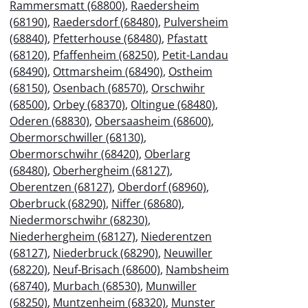
Rammersmatt (68800)
,
Raedersheim
(68190)
,
Raedersdorf (68480)
,
Pulversheim
(68840)
,
Pfetterhouse (68480)
,
Pfastatt
(68120)
,
Pfaffenheim (68250)
,
Petit-Landau
(68490)
,
Ottmarsheim (68490)
,
Ostheim
(68150)
,
Osenbach (68570)
,
Orschwihr
(68500)
,
Orbey (68370)
,
Oltingue (68480)
,
Oderen (68830)
,
Obersaasheim (68600)
,
Obermorschwiller (68130)
,
Obermorschwihr (68420)
,
Oberlarg
(68480)
,
Oberhergheim (68127)
,
Oberentzen (68127)
,
Oberdorf (68960)
,
Oberbruck (68290)
,
Niffer (68680)
,
Niedermorschwihr (68230)
,
Niederhergheim (68127)
,
Niederentzen
(68127)
,
Niederbruck (68290)
,
Neuwiller
(68220)
,
Neuf-Brisach (68600)
,
Nambsheim
(68740)
,
Murbach (68530)
,
Munwiller
(68250)
,
Muntzenheim (68320)
,
Munster