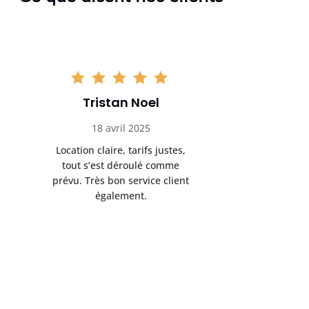
Tristan Noel
Chlo
18 avril 2025
30 
Location claire, tarifs justes,
Service au
tout s’est déroulé comme
été livrée p
prévu. Très bon service client
retrait s’e
également.
l’a