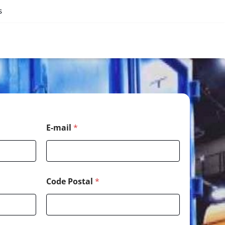
s
E-mail
*
Code Postal
*