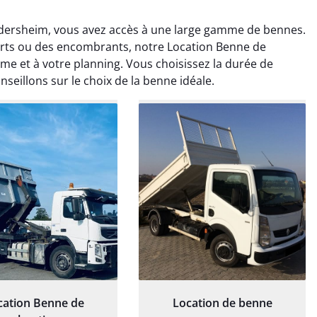
ldersheim, vous avez accès à une large gamme de bennes.
verts ou des encombrants, notre Location Benne de
me et à votre planning. Vous choisissez la durée de
seillons sur le choix de la benne idéale.
rélie Bonnet
Elisa Barreau
21 juin 2024
6 avril 2025
ice de terrassement
Parfait pour évacuer les
rdin à Var était
gravats de mon chantier.
ionnel. L'équipe a
Service rapide et efficace. Je
é de manière efficace
recommande sans
essionnelle, laissant
hésitation.
ardin impeccable et
our notre nouveau
et d'aménagement
paysager.
cation Benne de
Location de benne