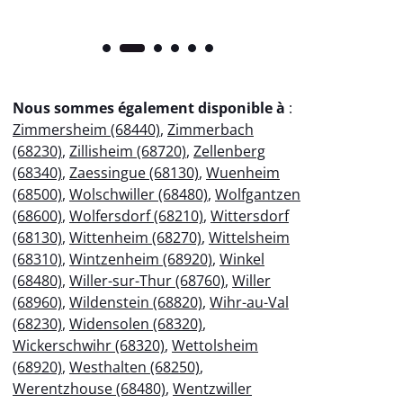
Nous sommes également disponible à
:
Zimmersheim (68440)
,
Zimmerbach
(68230)
,
Zillisheim (68720)
,
Zellenberg
(68340)
,
Zaessingue (68130)
,
Wuenheim
(68500)
,
Wolschwiller (68480)
,
Wolfgantzen
(68600)
,
Wolfersdorf (68210)
,
Wittersdorf
(68130)
,
Wittenheim (68270)
,
Wittelsheim
(68310)
,
Wintzenheim (68920)
,
Winkel
(68480)
,
Willer-sur-Thur (68760)
,
Willer
(68960)
,
Wildenstein (68820)
,
Wihr-au-Val
(68230)
,
Widensolen (68320)
,
Wickerschwihr (68320)
,
Wettolsheim
(68920)
,
Westhalten (68250)
,
Werentzhouse (68480)
,
Wentzwiller