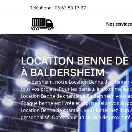
Téléphone :
06.63.53.17.27
Nos services
LOCATION BENNE DE
À BALDERSHEIM
À Baldersheim, notre Location Benne de chantier v
tous vos projets. Pour les particuliers comme les 
Location Benne de chantier à Baldersheim vous ac
Chaque benne est livrée et reprise selon vos dispo
Location Benne de chantier, vous bénéficiez d’
personnalisé. Optez pour un service de proximité, 