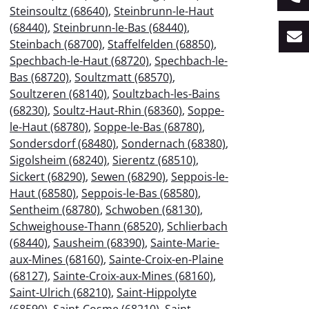
Steinsoultz (68640)
,
Steinbrunn-le-Haut
(68440)
,
Steinbrunn-le-Bas (68440)
,
Steinbach (68700)
,
Staffelfelden (68850)
,
Spechbach-le-Haut (68720)
,
Spechbach-le-
Bas (68720)
,
Soultzmatt (68570)
,
Soultzeren (68140)
,
Soultzbach-les-Bains
(68230)
,
Soultz-Haut-Rhin (68360)
,
Soppe-
le-Haut (68780)
,
Soppe-le-Bas (68780)
,
Sondersdorf (68480)
,
Sondernach (68380)
,
Sigolsheim (68240)
,
Sierentz (68510)
,
Sickert (68290)
,
Sewen (68290)
,
Seppois-le-
Haut (68580)
,
Seppois-le-Bas (68580)
,
Sentheim (68780)
,
Schwoben (68130)
,
Schweighouse-Thann (68520)
,
Schlierbach
(68440)
,
Sausheim (68390)
,
Sainte-Marie-
aux-Mines (68160)
,
Sainte-Croix-en-Plaine
(68127)
,
Sainte-Croix-aux-Mines (68160)
,
Saint-Ulrich (68210)
,
Saint-Hippolyte
(68590)
,
Saint-Cosme (68210)
,
Saint-