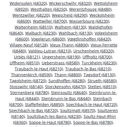
Widensolen (68320)
,
Wickerschwihr (68320)
,
Wettolsheim
(68920)
,
Westhalten (68250)
,
Werentzhouse (68480)
,
Wentzwiller (68220)
,
Wegscheid (68290)
,
Weckolsheim
(68600)
,
Wattwiller (68700)
,
Wasserbourg (68230)
,
Waltenheim (68510)
,
Walheim (68130)
,
Waldighofen
(68640)
,
Walbach (68230)
,
Wahlbach (68130)
,
Volgelsheim
(68600)
,
Vogelgrun (68600)
,
Vœgtlinshoffen (68420)
,
Village-Neuf (68128)
,
Vieux-Thann (68800)
,
Vieux-Ferrette
(68480)
,
Valdieu-Lutran (68210)
,
Urschenheim (68320)
,
Urbès (68121)
,
Ungersheim (68190)
,
Uffholtz (68700)
,
Uffheim (68510)
,
Ueberstrass (68580)
,
Turckheim (68230)
,
Traubach-le-Haut (68210)
,
Traubach-le-Bas (68210)
,
Thannenkirch (68590)
,
Thann (68800)
,
Tagsdorf (68130)
,
Tagolsheim (68720)
,
Sundhoffen (68280)
,
Strueth (68580)
,
Stosswihr (68140)
,
Storckensohn (68470)
,
Stetten (68510)
,
Sternenberg (68780)
,
Steinsoultz (68640)
,
Steinbrunn-le-
Haut (68440)
,
Steinbrunn-le-Bas (68440)
,
Steinbach
(68700)
,
Staffelfelden (68850)
,
Spechbach-le-Haut (68720)
,
Spechbach-le-Bas (68720)
,
Soultzmatt (68570)
,
Soultzeren
(68140)
,
Soultzbach-les-Bains (68230)
,
Soultz-Haut-Rhin
(68360)
,
Soppe-le-Haut (68780)
,
Soppe-le-Bas (68780)
,