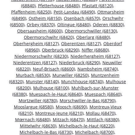
(68840)
,
Pfetterhouse (68480)
,
Pfastatt (68120)
,
Pfaffenheim (68250)
,
Petit-Landau (68490)
,
Ottmarsheim
(68490)
,
Ostheim (68150)
,
Osenbach (68570)
,
Orschwihr
(68500)
,
Orbey (68370)
,
Oltingue (68480)
,
Oderen (68830)
,
Obersaasheim (68600)
,
Obermorschwiller (68130)
,
Obermorschwihr (68420)
,
Oberlarg (68480)
,
Oberhergheim (68127)
,
Oberentzen (68127)
,
Oberdorf
(68960)
,
Oberbruck (68290)
,
Niffer (68680)
,
Niedermorschwihr (68230)
,
Niederhergheim (68127)
,
Niederentzen (68127)
,
Niederbruck (68290)
,
Neuwiller
(68220)
,
Neuf-Brisach (68600)
,
Nambsheim (68740)
,
Murbach (68530)
,
Munwiller (68250)
,
Muntzenheim
(68320)
,
Munster (68140)
,
Munchhouse (68740)
,
Mulhouse
(68200)
,
Mulhouse (68100)
,
Muhlbach-sur-Munster
(68380)
,
Muespach-le-Haut (68640)
,
Muespach (68640)
,
Mortzwiller (68780)
,
Morschwiller-le-Bas (68790)
,
Mooslargue (68580)
,
Moosch (68690)
,
Montreux-Vieux
(68210)
,
Montreux-Jeune (68210)
,
Mollau (68470)
,
Mœrnach (68480)
,
Mitzach (68470)
,
Mittlach (68380)
,
Mittelwihr (68630)
,
Michelbach-le-Haut (68220)
,
Michelbach-le-Bas (68730)
,
Michelbach (68700)
,