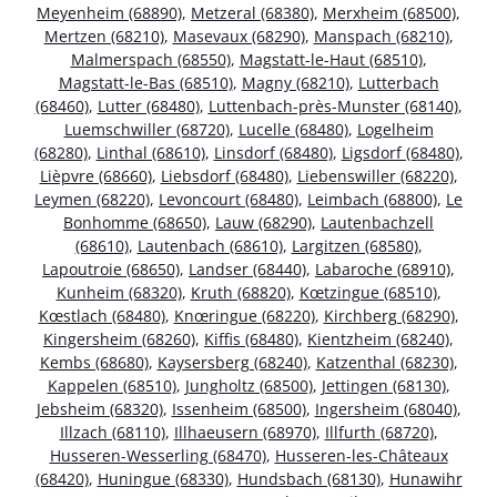
Meyenheim (68890)
,
Metzeral (68380)
,
Merxheim (68500)
,
Mertzen (68210)
,
Masevaux (68290)
,
Manspach (68210)
,
Malmerspach (68550)
,
Magstatt-le-Haut (68510)
,
Magstatt-le-Bas (68510)
,
Magny (68210)
,
Lutterbach
(68460)
,
Lutter (68480)
,
Luttenbach-près-Munster (68140)
,
Luemschwiller (68720)
,
Lucelle (68480)
,
Logelheim
(68280)
,
Linthal (68610)
,
Linsdorf (68480)
,
Ligsdorf (68480)
,
Lièpvre (68660)
,
Liebsdorf (68480)
,
Liebenswiller (68220)
,
Leymen (68220)
,
Levoncourt (68480)
,
Leimbach (68800)
,
Le
Bonhomme (68650)
,
Lauw (68290)
,
Lautenbachzell
(68610)
,
Lautenbach (68610)
,
Largitzen (68580)
,
Lapoutroie (68650)
,
Landser (68440)
,
Labaroche (68910)
,
Kunheim (68320)
,
Kruth (68820)
,
Kœtzingue (68510)
,
Kœstlach (68480)
,
Knœringue (68220)
,
Kirchberg (68290)
,
Kingersheim (68260)
,
Kiffis (68480)
,
Kientzheim (68240)
,
Kembs (68680)
,
Kaysersberg (68240)
,
Katzenthal (68230)
,
Kappelen (68510)
,
Jungholtz (68500)
,
Jettingen (68130)
,
Jebsheim (68320)
,
Issenheim (68500)
,
Ingersheim (68040)
,
Illzach (68110)
,
Illhaeusern (68970)
,
Illfurth (68720)
,
Husseren-Wesserling (68470)
,
Husseren-les-Châteaux
(68420)
,
Huningue (68330)
,
Hundsbach (68130)
,
Hunawihr