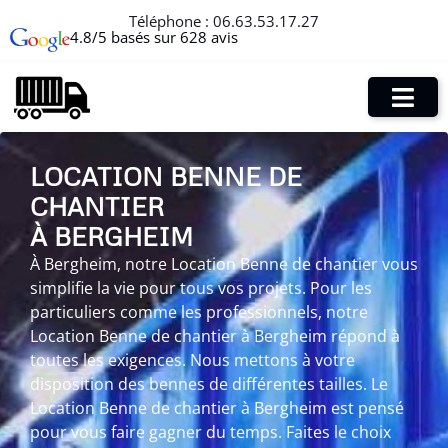
Téléphone :
06.63.53.17.27
4.8/5 basés sur 628 avis
LOCATION BENNE DE
CHANTIER
À BERGHEIM
À Bergheim, notre Location Benne de chantier vous
simplifie la vie pour tous vos projets. Pour les
particuliers comme les professionnels, notre
Location Benne de chantier à Bergheim répond à
toutes les exigences. Nous mettons à votre
disposition des bennes de différentes tailles. Le
Location Benne de chantier à Bergheim est pensé
pour vous faire gagner du temps. Faites le choix