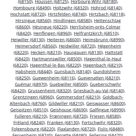
(68150)
,
Houssen (68125)
,
Horbourg-Wihr (68180)
,
Hombourg (68490)
,
Holtzwihr (68320)
,
Hohrod (68140)
,
Hochstatt (68720)
,
Hirtzfelden (68740)
,
Hirtzbach (68118)
,
Hirsingue (68560)
,
Hindlingen (68580)
,
Hettenschlag
(68600)
,
Hésingue (68220)
,
Herrlisheim-près-Colmar
(68420)
,
Henflingen (68960)
,
Helfrantzkirch (68510)
,
Heiwiller (68130)
,
Heiteren (68600)
,
Heimsbrunn (68990)
,
Heimersdorf (68560)
,
Heidwiller (68720)
,
Hégenheim
(68220)
,
Hecken (68210)
,
Hausgauen (68130)
,
Hattstatt
(68420)
,
Hartmannswiller (68500)
,
Hagenthal-le-Haut
(68220)
,
Hagenthal-le-Bas (68220)
,
Hagenbach (68210)
,
Habsheim (68440)
,
Gunsbach (68140)
,
Gundolsheim
(68250)
,
Guewenheim (68116)
,
Guevenatten (68210)
,
Guémar (68970)
,
Guebwiller (68500)
,
Gueberschwihr
(68420)
,
Grussenheim (68320)
,
Griesbach-au-Val (68140)
,
Grentzingen (68960)
,
Gommersdorf (68210)
,
Goldbach-
Altenbach (68760)
,
Gildwiller (68210)
,
Geiswasser (68600)
,
Geispitzen (68510)
,
Geishouse (68690)
,
Galfingue (68990)
,
Fulleren (68210)
,
Frœningen (68720)
,
Friesen (68580)
,
Fréland (68240)
,
Franken (68130)
,
Fortschwihr (68320)
,
Folgensbourg (68220)
,
Flaxlanden (68720)
,
Fislis (68480)
,
Fessenheim (68740)
,
Ferrette (68480)
,
Fellering (68470)
,