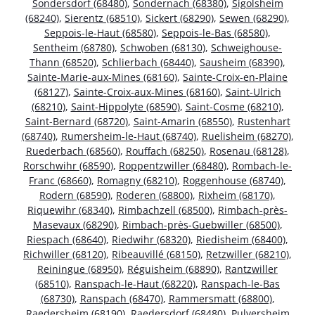
Sondersdorf (68480)
,
Sondernach (68380)
,
Sigolsheim
(68240)
,
Sierentz (68510)
,
Sickert (68290)
,
Sewen (68290)
,
Seppois-le-Haut (68580)
,
Seppois-le-Bas (68580)
,
Sentheim (68780)
,
Schwoben (68130)
,
Schweighouse-
Thann (68520)
,
Schlierbach (68440)
,
Sausheim (68390)
,
Sainte-Marie-aux-Mines (68160)
,
Sainte-Croix-en-Plaine
(68127)
,
Sainte-Croix-aux-Mines (68160)
,
Saint-Ulrich
(68210)
,
Saint-Hippolyte (68590)
,
Saint-Cosme (68210)
,
Saint-Bernard (68720)
,
Saint-Amarin (68550)
,
Rustenhart
(68740)
,
Rumersheim-le-Haut (68740)
,
Ruelisheim (68270)
,
Ruederbach (68560)
,
Rouffach (68250)
,
Rosenau (68128)
,
Rorschwihr (68590)
,
Roppentzwiller (68480)
,
Rombach-le-
Franc (68660)
,
Romagny (68210)
,
Roggenhouse (68740)
,
Rodern (68590)
,
Roderen (68800)
,
Rixheim (68170)
,
Riquewihr (68340)
,
Rimbachzell (68500)
,
Rimbach-près-
Masevaux (68290)
,
Rimbach-près-Guebwiller (68500)
,
Riespach (68640)
,
Riedwihr (68320)
,
Riedisheim (68400)
,
Richwiller (68120)
,
Ribeauvillé (68150)
,
Retzwiller (68210)
,
Reiningue (68950)
,
Réguisheim (68890)
,
Rantzwiller
(68510)
,
Ranspach-le-Haut (68220)
,
Ranspach-le-Bas
(68730)
,
Ranspach (68470)
,
Rammersmatt (68800)
,
Raedersheim (68190)
,
Raedersdorf (68480)
,
Pulversheim