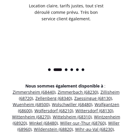
 de
Location claire, tarifs justes, tout s’est
Se
t
déroulé comme prévu. Très bon
pile
service client également.
Nous sommes également disponible à
:
Zimmersheim (68440)
,
Zimmerbach (68230)
,
Zillisheim
(68720)
,
Zellenberg (68340)
,
Zaessingue (68130)
,
Wuenheim (68500)
,
Wolschwiller (68480)
,
Wolfgantzen
(68600)
,
Wolfersdorf (68210)
,
Wittersdorf (68130)
,
Wittenheim (68270)
,
Wittelsheim (68310)
,
Wintzenheim
(68920)
,
Winkel (68480)
,
Willer-sur-Thur (68760)
,
Willer
(68960)
,
Wildenstein (68820)
,
Wihr-au-Val (68230)
,