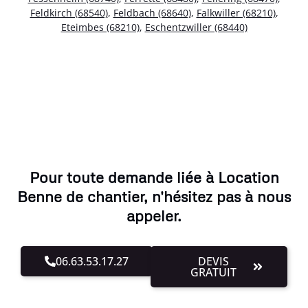
Feldkirch (68540)
,
Feldbach (68640)
,
Falkwiller (68210)
,
Eteimbes (68210)
,
Eschentzwiller (68440)
Pour toute demande liée à Location
Benne de chantier, n'hésitez pas à nous
appeler.
06.63.53.17.27
DEVIS
GRATUIT