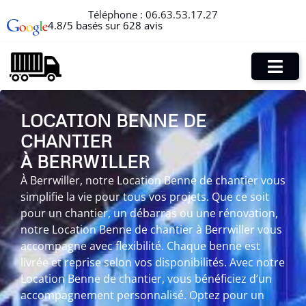
Téléphone :
06.63.53.17.27
4.8/5 basés sur 628 avis
LOCATION BENNE DE
CHANTIER
À BERRWILLER
À Berrwiller, notre Location Benne de chantier vous
simplifie la vie pour tous vos projets. Que ce soit
pour un chantier, un débarras ou une rénovation,
notre Location Benne de chantier à Berrwiller vous
accompagne avec flexibilité. Chaque benne est
livrée et reprise selon vos disponibilités. Avec notre
Location Benne de chantier, vous bénéficiez d’un
accompagnement personnalisé. Optez pour un