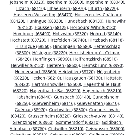
Jebsheim (68320)
,
Issenheim (68500)
,
Ingersheim (68040)
,
Illzach (68110)
,
Illhaeusern (68970)
,
Illfurth (68720)
,
Husseren-Wesserling (68470)
,
Husseren-les-Châteaux
(68420)
,
Huningue (68330)
,
Hundsbach (68130)
,
Hunawihr
(68150)
,
Houssen (68125)
,
Horbourg-Wihr (68180)
,
Hombourg (68490)
,
Holtzwihr (68320)
,
Hohrod (68140)
,
Hochstatt (68720)
,
Hirtzfelden (68740)
,
Hirtzbach (68118)
,
Hirsingue (68560)
,
Hindlingen (68580)
,
Hettenschlag
(68600)
,
Hésingue (68220)
,
Herrlisheim-près-Colmar
(68420)
,
Henflingen (68960)
,
Helfrantzkirch (68510)
,
Heiwiller (68130)
,
Heiteren (68600)
,
Heimsbrunn (68990)
,
Heimersdorf (68560)
,
Heidwiller (68720)
,
Hégenheim
(68220)
,
Hecken (68210)
,
Hausgauen (68130)
,
Hattstatt
(68420)
,
Hartmannswiller (68500)
,
Hagenthal-le-Haut
(68220)
,
Hagenthal-le-Bas (68220)
,
Hagenbach (68210)
,
Habsheim (68440)
,
Gunsbach (68140)
,
Gundolsheim
(68250)
,
Guewenheim (68116)
,
Guevenatten (68210)
,
Guémar (68970)
,
Guebwiller (68500)
,
Gueberschwihr
(68420)
,
Grussenheim (68320)
,
Griesbach-au-Val (68140)
,
Grentzingen (68960)
,
Gommersdorf (68210)
,
Goldbach-
Altenbach (68760)
,
Gildwiller (68210)
,
Geiswasser (68600)
,
Geispitzen (68510)
,
Geishouse (68690)
,
Galfingue (68990)
,