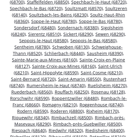
(68700)
,
Staffelfelden (68850)
,
Spechbach-le-Haut (68720)
,
Spechbach-le-Bas (68720)
,
Soultzmatt (68570)
,
Soultzeren
(68140)
,
Soultzbach-les-Bains (68230)
,
Soultz-Haut-Rhin
(68360)
,
Soppe-le-Haut (68780)
,
Soppe-le-Bas (68780)
,
Sondersdorf (68480)
,
Sondernach (68380)
,
Sigolsheim
(68240)
,
Sierentz (68510)
,
Sickert (68290)
,
Sewen (68290)
,
Seppois-le-Haut (68580)
,
Seppois-le-Bas (68580)
,
Sentheim (68780)
,
Schwoben (68130)
,
Schweighouse-
Thann (68520)
,
Schlierbach (68440)
,
Sausheim (68390)
,
Sainte-Marie-aux-Mines (68160)
,
Sainte-Croix-en-Plaine
(68127)
,
Sainte-Croix-aux-Mines (68160)
,
Saint-Ulrich
(68210)
,
Saint-Hippolyte (68590)
,
Saint-Cosme (68210)
,
Saint-Bernard (68720)
,
Saint-Amarin (68550)
,
Rustenhart
(68740)
,
Rumersheim-le-Haut (68740)
,
Ruelisheim (68270)
,
Ruederbach (68560)
,
Rouffach (68250)
,
Rosenau (68128)
,
Rorschwihr (68590)
,
Roppentzwiller (68480)
,
Rombach-le-
Franc (68660)
,
Romagny (68210)
,
Roggenhouse (68740)
,
Rodern (68590)
,
Roderen (68800)
,
Rixheim (68170)
,
Riquewihr (68340)
,
Rimbachzell (68500)
,
Rimbach-près-
Masevaux (68290)
,
Rimbach-près-Guebwiller (68500)
,
Riespach (68640)
,
Riedwihr (68320)
,
Riedisheim (68400)
,
Richwiller (68120)
,
Ribeauvillé (68150)
,
Retzwiller (68210)
,