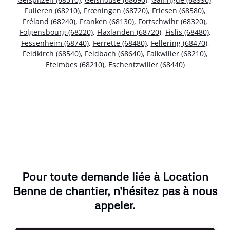
Fulleren (68210)
,
Frœningen (68720)
,
Friesen (68580)
,
Fréland (68240)
,
Franken (68130)
,
Fortschwihr (68320)
,
Folgensbourg (68220)
,
Flaxlanden (68720)
,
Fislis (68480)
,
Fessenheim (68740)
,
Ferrette (68480)
,
Fellering (68470)
,
Feldkirch (68540)
,
Feldbach (68640)
,
Falkwiller (68210)
,
Eteimbes (68210)
,
Eschentzwiller (68440)
Pour toute demande liée à Location
Benne de chantier, n'hésitez pas à nous
appeler.