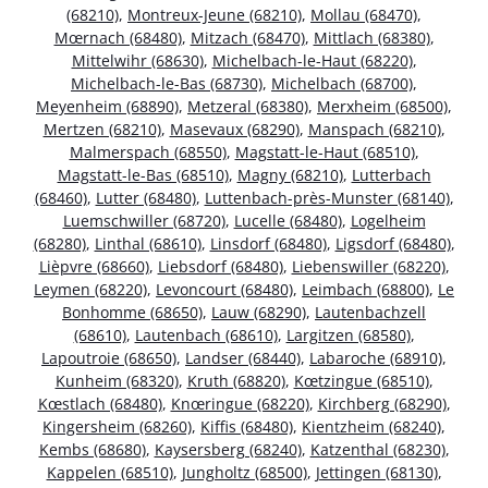
(68210)
,
Montreux-Jeune (68210)
,
Mollau (68470)
,
Mœrnach (68480)
,
Mitzach (68470)
,
Mittlach (68380)
,
Mittelwihr (68630)
,
Michelbach-le-Haut (68220)
,
Michelbach-le-Bas (68730)
,
Michelbach (68700)
,
Meyenheim (68890)
,
Metzeral (68380)
,
Merxheim (68500)
,
Mertzen (68210)
,
Masevaux (68290)
,
Manspach (68210)
,
Malmerspach (68550)
,
Magstatt-le-Haut (68510)
,
Magstatt-le-Bas (68510)
,
Magny (68210)
,
Lutterbach
(68460)
,
Lutter (68480)
,
Luttenbach-près-Munster (68140)
,
Luemschwiller (68720)
,
Lucelle (68480)
,
Logelheim
(68280)
,
Linthal (68610)
,
Linsdorf (68480)
,
Ligsdorf (68480)
,
Lièpvre (68660)
,
Liebsdorf (68480)
,
Liebenswiller (68220)
,
Leymen (68220)
,
Levoncourt (68480)
,
Leimbach (68800)
,
Le
Bonhomme (68650)
,
Lauw (68290)
,
Lautenbachzell
(68610)
,
Lautenbach (68610)
,
Largitzen (68580)
,
Lapoutroie (68650)
,
Landser (68440)
,
Labaroche (68910)
,
Kunheim (68320)
,
Kruth (68820)
,
Kœtzingue (68510)
,
Kœstlach (68480)
,
Knœringue (68220)
,
Kirchberg (68290)
,
Kingersheim (68260)
,
Kiffis (68480)
,
Kientzheim (68240)
,
Kembs (68680)
,
Kaysersberg (68240)
,
Katzenthal (68230)
,
Kappelen (68510)
,
Jungholtz (68500)
,
Jettingen (68130)
,