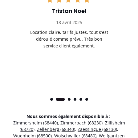
Tristan Noel
18 avril 2025
 de
Location claire, tarifs justes, tout s’est
Se
t
déroulé comme prévu. Très bon
pile
service client également.
Nous sommes également disponible à
:
Zimmersheim (68440)
,
Zimmerbach (68230)
,
Zillisheim
(68720)
,
Zellenberg (68340)
,
Zaessingue (68130)
,
Wuenheim (68500)
,
Wolschwiller (68480)
,
Wolfgantzen