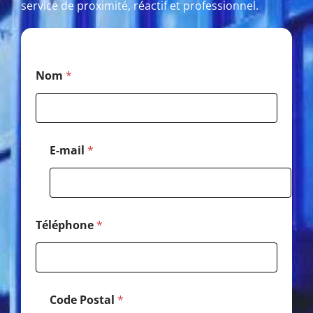
service de proximité, réactif et professionnel.
*
Nom
*
*
N
o
m
E-mail
*
Téléphone
*
Code Postal
*