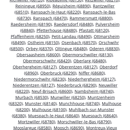
Reiningue (68950)
,
Réguisheim (68890)
,
Rantzwiller
(68510)
,
Ranspach-le-Haut (68220)
,
Ranspach-le-Bas
(68730)
,
Ranspach (68470)
,
Rammersmatt (68800)
,
Raedersheim (68190)
,
Raedersdorf (68480)
,
Pulversheim
(68840)
,
Pfetterhouse (68480)
,
Pfastatt (68120)
,
Pfaffenheim (68250)
,
Petit-Landau (68490)
,
Ottmarsheim
(68490)
,
Ostheim (68150)
,
Osenbach (68570)
,
Orschwihr
(68500)
,
Orbey (68370)
,
Oltingue (68480)
,
Oderen (68830)
,
Obersaasheim (68600)
,
Obermorschwiller (68130)
,
Obermorschwihr (68420)
,
Oberlarg (68480)
,
Oberhergheim (68127)
,
Oberentzen (68127)
,
Oberdorf
(68960)
,
Oberbruck (68290)
,
Niffer (68680)
,
Niedermorschwihr (68230)
,
Niederhergheim (68127)
,
Niederentzen (68127)
,
Niederbruck (68290)
,
Neuwiller
(68220)
,
Neuf-Brisach (68600)
,
Nambsheim (68740)
,
Murbach (68530)
,
Munwiller (68250)
,
Muntzenheim
(68320)
,
Munster (68140)
,
Munchhouse (68740)
,
Mulhouse
(68200)
,
Mulhouse (68100)
,
Muhlbach-sur-Munster
(68380)
,
Muespach-le-Haut (68640)
,
Muespach (68640)
,
Mortzwiller (68780)
,
Morschwiller-le-Bas (68790)
,
Mooslargue (68580)
,
Moosch (68690)
,
Montreux-Vieux