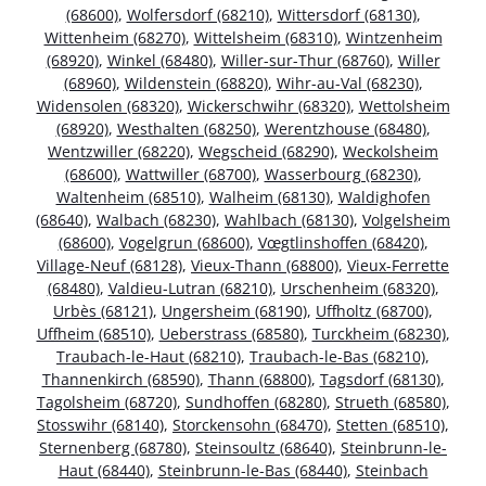
(68600)
,
Wolfersdorf (68210)
,
Wittersdorf (68130)
,
Wittenheim (68270)
,
Wittelsheim (68310)
,
Wintzenheim
(68920)
,
Winkel (68480)
,
Willer-sur-Thur (68760)
,
Willer
(68960)
,
Wildenstein (68820)
,
Wihr-au-Val (68230)
,
Widensolen (68320)
,
Wickerschwihr (68320)
,
Wettolsheim
(68920)
,
Westhalten (68250)
,
Werentzhouse (68480)
,
Wentzwiller (68220)
,
Wegscheid (68290)
,
Weckolsheim
(68600)
,
Wattwiller (68700)
,
Wasserbourg (68230)
,
Waltenheim (68510)
,
Walheim (68130)
,
Waldighofen
(68640)
,
Walbach (68230)
,
Wahlbach (68130)
,
Volgelsheim
(68600)
,
Vogelgrun (68600)
,
Vœgtlinshoffen (68420)
,
Village-Neuf (68128)
,
Vieux-Thann (68800)
,
Vieux-Ferrette
(68480)
,
Valdieu-Lutran (68210)
,
Urschenheim (68320)
,
Urbès (68121)
,
Ungersheim (68190)
,
Uffholtz (68700)
,
Uffheim (68510)
,
Ueberstrass (68580)
,
Turckheim (68230)
,
Traubach-le-Haut (68210)
,
Traubach-le-Bas (68210)
,
Thannenkirch (68590)
,
Thann (68800)
,
Tagsdorf (68130)
,
Tagolsheim (68720)
,
Sundhoffen (68280)
,
Strueth (68580)
,
Stosswihr (68140)
,
Storckensohn (68470)
,
Stetten (68510)
,
Sternenberg (68780)
,
Steinsoultz (68640)
,
Steinbrunn-le-
Haut (68440)
,
Steinbrunn-le-Bas (68440)
,
Steinbach