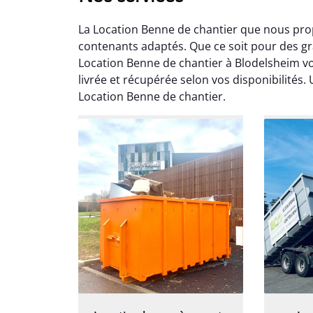
La Location Benne de chantier que nous prop
contenants adaptés. Que ce soit pour des g
Location Benne de chantier à Blodelsheim vo
livrée et récupérée selon vos disponibilités.
Location Benne de chantier.
Au
Le serv
ja
except
travaill
et prof
notre j
prêt p
proj