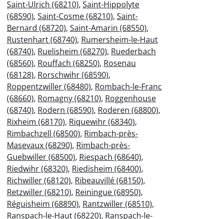
Saint-Ulrich (68210)
,
Saint-Hippolyte
(68590)
,
Saint-Cosme (68210)
,
Saint-
Bernard (68720)
,
Saint-Amarin (68550)
,
Rustenhart (68740)
,
Rumersheim-le-Haut
(68740)
,
Ruelisheim (68270)
,
Ruederbach
(68560)
,
Rouffach (68250)
,
Rosenau
(68128)
,
Rorschwihr (68590)
,
Roppentzwiller (68480)
,
Rombach-le-Franc
(68660)
,
Romagny (68210)
,
Roggenhouse
(68740)
,
Rodern (68590)
,
Roderen (68800)
,
Rixheim (68170)
,
Riquewihr (68340)
,
Rimbachzell (68500)
,
Rimbach-près-
Masevaux (68290)
,
Rimbach-près-
Guebwiller (68500)
,
Riespach (68640)
,
Riedwihr (68320)
,
Riedisheim (68400)
,
Richwiller (68120)
,
Ribeauvillé (68150)
,
Retzwiller (68210)
,
Reiningue (68950)
,
Réguisheim (68890)
,
Rantzwiller (68510)
,
Ranspach-le-Haut (68220)
,
Ranspach-le-