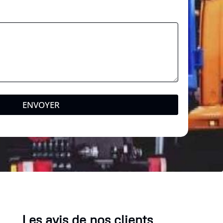
*
ENVOYER
Les avis de nos clients