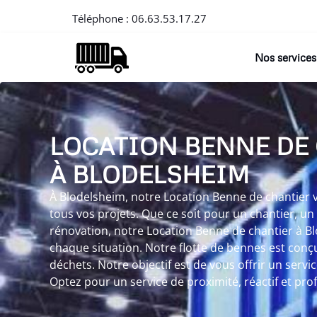
Téléphone :
06.63.53.17.27
Nos services
LOCATION BENNE DE
À BLODELSHEIM
À Blodelsheim, notre Location Benne de chantier vo
tous vos projets. Que ce soit pour un chantier, u
rénovation, notre Location Benne de chantier à B
chaque situation. Notre flotte de bennes est conç
déchets. Notre objectif est de vous offrir un servic
Optez pour un service de proximité, réactif et pro