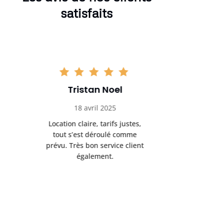
satisfaits
Tristan Noel
Chlo
18 avril 2025
30 
Location claire, tarifs justes,
Service au
tout s’est déroulé comme
été livrée p
prévu. Très bon service client
retrait s’e
également.
l’a