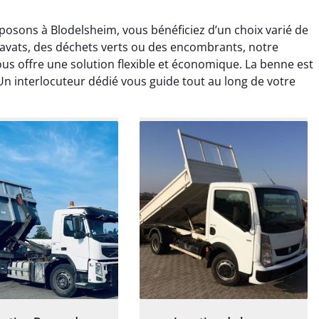
osons à Blodelsheim, vous bénéficiez d’un choix varié de
ravats, des déchets verts ou des encombrants, notre
us offre une solution flexible et économique. La benne est
 Un interlocuteur dédié vous guide tout au long de votre
rélie Bonnet
Elisa Barreau
21 juin 2024
6 avril 2025
ice de terrassement
Parfait pour évacuer les
rdin à Var était
gravats de mon chantier.
ionnel. L'équipe a
Service rapide et efficace. Je
é de manière efficace
recommande sans
essionnelle, laissant
hésitation.
ardin impeccable et
our notre nouveau
et d'aménagement
paysager.