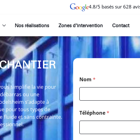
4.8/5 basés sur 628 avi
Nos réalisations
Zones d’intervention
Contact
 CHANTIER
Nom
*
us simplifie la vie pour
n débarras ou une
lodelsheim s’adapte à
ue pour tous types de
Téléphone
*
e fluide et sans contrainte.
fessionnel.