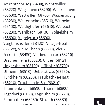
Werentzhouse (68480)
,
Wentzwiller
(68220)
,
Wegscheid (68290)
,
Weckolsheim
(68600)
,
Wattwiller (68700)
,
Wasserbourg
(68230)
,
Waltenheim (68510)
,
Walheim
(68130)
,
Waldighofen (68640)
,
Walbach
(68230)
,
Wahlbach (68130)
,
Volgelsheim
(68600)
,
Vogelgrun (68600)
,
Vœgtlinshoffen (68420)
,
Village-Neuf
(68128)
,
Vieux-Thann (68800)
,
Vieux-
Ferrette (68480)
,
Valdieu-Lutran (68210)
,
Urschenheim (68320)
,
Urbès (68121)
,
Ungersheim (68190)
,
Uffholtz (68700)
,
Uffheim (68510)
,
Ueberstrass (68580)
,
Turckheim (68230)
,
Traubach-le-Haut
(68210)
,
Traubach-le-Bas (68210)
,
Thannenkirch (68590)
,
Thann (68800)
,
Tagsdorf (68130)
,
Tagolsheim (68720)
,
Sundhoffen (68280)
,
Strueth (68580)
,