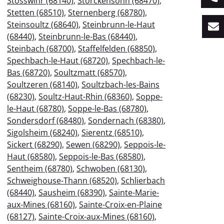
Stosswihr (68140)
,
Storckensohn (68470)
,
Stetten (68510)
,
Sternenberg (68780)
,
Steinsoultz (68640)
,
Steinbrunn-le-Haut
(68440)
,
Steinbrunn-le-Bas (68440)
,
Steinbach (68700)
,
Staffelfelden (68850)
,
Spechbach-le-Haut (68720)
,
Spechbach-le-
Bas (68720)
,
Soultzmatt (68570)
,
Soultzeren (68140)
,
Soultzbach-les-Bains
(68230)
,
Soultz-Haut-Rhin (68360)
,
Soppe-
le-Haut (68780)
,
Soppe-le-Bas (68780)
,
Sondersdorf (68480)
,
Sondernach (68380)
,
Sigolsheim (68240)
,
Sierentz (68510)
,
Sickert (68290)
,
Sewen (68290)
,
Seppois-le-
Haut (68580)
,
Seppois-le-Bas (68580)
,
Sentheim (68780)
,
Schwoben (68130)
,
Schweighouse-Thann (68520)
,
Schlierbach
(68440)
,
Sausheim (68390)
,
Sainte-Marie-
aux-Mines (68160)
,
Sainte-Croix-en-Plaine
(68127)
,
Sainte-Croix-aux-Mines (68160)
,