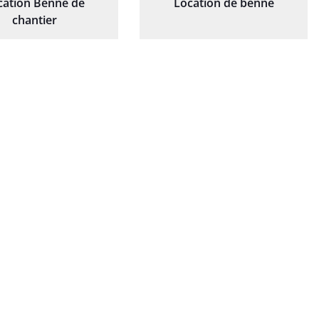
cation Benne de
Location de benne
chantier