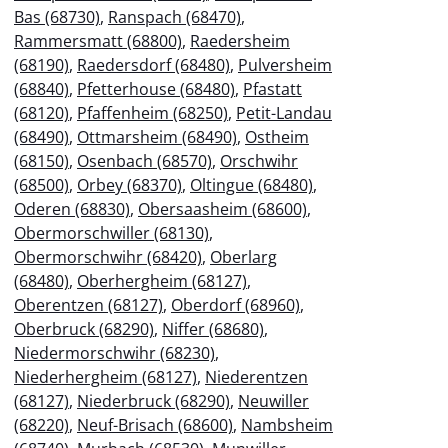
Bas (68730)
,
Ranspach (68470)
,
Rammersmatt (68800)
,
Raedersheim
(68190)
,
Raedersdorf (68480)
,
Pulversheim
(68840)
,
Pfetterhouse (68480)
,
Pfastatt
(68120)
,
Pfaffenheim (68250)
,
Petit-Landau
(68490)
,
Ottmarsheim (68490)
,
Ostheim
(68150)
,
Osenbach (68570)
,
Orschwihr
(68500)
,
Orbey (68370)
,
Oltingue (68480)
,
Oderen (68830)
,
Obersaasheim (68600)
,
Obermorschwiller (68130)
,
Obermorschwihr (68420)
,
Oberlarg
(68480)
,
Oberhergheim (68127)
,
Oberentzen (68127)
,
Oberdorf (68960)
,
Oberbruck (68290)
,
Niffer (68680)
,
Niedermorschwihr (68230)
,
Niederhergheim (68127)
,
Niederentzen
(68127)
,
Niederbruck (68290)
,
Neuwiller
(68220)
,
Neuf-Brisach (68600)
,
Nambsheim