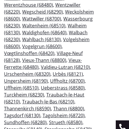
Werentzhouse (68480)
,
Wentzwiller
(68220)
,
Wegscheid (68290)
,
Weckolsheim
(68600)
,
Wattwiller (68700)
,
Wasserbourg
(68230)
,
Waltenheim (68510)
,
Walheim
(68130)
,
Waldighofen (68640)
,
Walbach
(68230)
,
Wahlbach (68130)
,
Volgelsheim
(68600)
,
Vogelgrun (68600)
,
Vœgtlinshoffen (68420)
,
Village-Neuf
(68128)
,
Vieux-Thann (68800)
,
Vieux-
Ferrette (68480)
,
Valdieu-Lutran (68210)
,
Urschenheim (68320)
,
Urbès (68121)
,
Ungersheim (68190)
,
Uffholtz (68700)
,
Uffheim (68510)
,
Ueberstrass (68580)
,
Turckheim (68230)
,
Traubach-le-Haut
(68210)
,
Traubach-le-Bas (68210)
,
Thannenkirch (68590)
,
Thann (68800)
,
Tagsdorf (68130)
,
Tagolsheim (68720)
,
Sundhoffen (68280)
,
Strueth (68580)
,