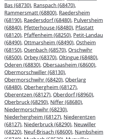
Bas (68730)
,
Ranspach (68470)
,
Rammersmatt (68800)
,
Raedersheim
(68190)
,
Raedersdorf (68480)
,
Pulversheim
(68840)
,
Pfetterhouse (68480)
,
Pfastatt
(68120)
,
Pfaffenheim (68250)
,
Petit-Landau
(68490)
,
Ottmarsheim (68490)
,
Ostheim
(68150)
,
Osenbach (68570)
,
Orschwihr
(68500)
,
Orbey (68370)
,
Oltingue (68480)
,
Oderen (68830)
,
Obersaasheim (68600)
,
Obermorschwiller (68130)
,
Obermorschwihr (68420)
,
Oberlarg
(68480)
,
Oberhergheim (68127)
,
Oberentzen (68127)
,
Oberdorf (68960)
,
Oberbruck (68290)
,
Niffer (68680)
,
Niedermorschwihr (68230)
,
Niederhergheim (68127)
,
Niederentzen
(68127)
,
Niederbruck (68290)
,
Neuwiller
(68220)
,
Neuf-Brisach (68600)
,
Nambsheim