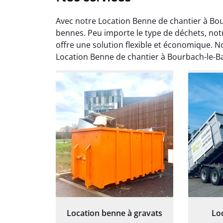
Avec notre Location Benne de chantier à Bo
bennes. Peu importe le type de déchets, not
offre une solution flexible et économique. No
Location Benne de chantier à Bourbach-le-
Au
Le serv
ja
except
travaill
et prof
notre j
prêt p
proj
Location benne à gravats
Lo