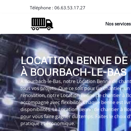
Téléphone :
06.63.53.17.27
Nos services
LOCATION BENNE DE
À BOURBACH-LE-BAS
À Bourbach-le-Bas, notre Location Benne de chantie
tous vos projets. Que ce soit pour un chantier, u
rénovation, notre Location Benne de chantier à B
accompagne avec flexibilité. Chaque benne est livr
disponibilités. Le Location Benne de chantier à B
pour vous faire gagner du temps. Faites le choix d’
pratique et économique.