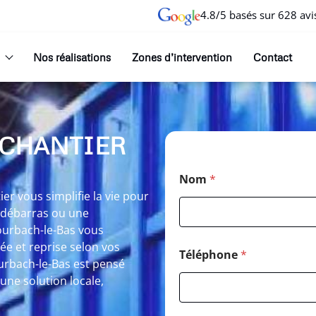
4.8/5 basés sur 628 avi
Nos réalisations
Zones d’intervention
Contact
 CHANTIER
Nom
*
r vous simplifie la vie pour
n débarras ou une
ourbach-le-Bas vous
ée et reprise selon vos
Téléphone
*
ourbach-le-Bas est pensé
une solution locale,