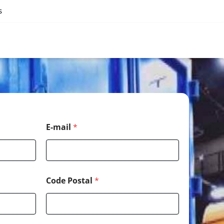
s
*
E-mail
*
*
*
Code Postal
*