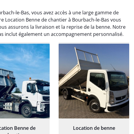
urbach-le-Bas, vous avez accès à une large gamme de
re Location Benne de chantier à Bourbach-le-Bas vous
us assurons la livraison et la reprise de la benne. Notre
Bas inclut également un accompagnement personnalisé.
rélie Bonnet
Elisa Barreau
21 juin 2024
6 avril 2025
ice de terrassement
Parfait pour évacuer les
rdin à Var était
gravats de mon chantier.
ionnel. L'équipe a
Service rapide et efficace. Je
é de manière efficace
recommande sans
essionnelle, laissant
hésitation.
ardin impeccable et
our notre nouveau
et d'aménagement
cation Benne de
Location de benne
paysager.