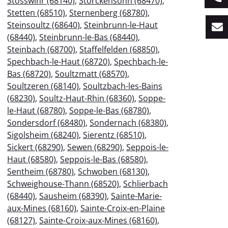
Stosswihr (68140)
,
Storckensohn (68470)
,
Stetten (68510)
,
Sternenberg (68780)
,
Steinsoultz (68640)
,
Steinbrunn-le-Haut
(68440)
,
Steinbrunn-le-Bas (68440)
,
Steinbach (68700)
,
Staffelfelden (68850)
,
Spechbach-le-Haut (68720)
,
Spechbach-le-
Bas (68720)
,
Soultzmatt (68570)
,
Soultzeren (68140)
,
Soultzbach-les-Bains
(68230)
,
Soultz-Haut-Rhin (68360)
,
Soppe-
le-Haut (68780)
,
Soppe-le-Bas (68780)
,
Sondersdorf (68480)
,
Sondernach (68380)
,
Sigolsheim (68240)
,
Sierentz (68510)
,
Sickert (68290)
,
Sewen (68290)
,
Seppois-le-
Haut (68580)
,
Seppois-le-Bas (68580)
,
Sentheim (68780)
,
Schwoben (68130)
,
Schweighouse-Thann (68520)
,
Schlierbach
(68440)
,
Sausheim (68390)
,
Sainte-Marie-
aux-Mines (68160)
,
Sainte-Croix-en-Plaine
(68127)
,
Sainte-Croix-aux-Mines (68160)
,