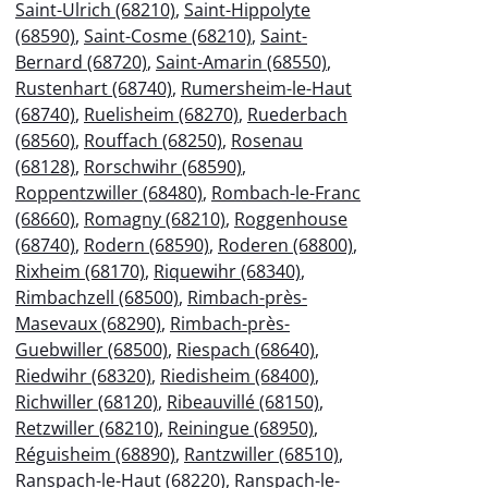
Saint-Ulrich (68210)
,
Saint-Hippolyte
(68590)
,
Saint-Cosme (68210)
,
Saint-
Bernard (68720)
,
Saint-Amarin (68550)
,
Rustenhart (68740)
,
Rumersheim-le-Haut
(68740)
,
Ruelisheim (68270)
,
Ruederbach
(68560)
,
Rouffach (68250)
,
Rosenau
(68128)
,
Rorschwihr (68590)
,
Roppentzwiller (68480)
,
Rombach-le-Franc
(68660)
,
Romagny (68210)
,
Roggenhouse
(68740)
,
Rodern (68590)
,
Roderen (68800)
,
Rixheim (68170)
,
Riquewihr (68340)
,
Rimbachzell (68500)
,
Rimbach-près-
Masevaux (68290)
,
Rimbach-près-
Guebwiller (68500)
,
Riespach (68640)
,
Riedwihr (68320)
,
Riedisheim (68400)
,
Richwiller (68120)
,
Ribeauvillé (68150)
,
Retzwiller (68210)
,
Reiningue (68950)
,
Réguisheim (68890)
,
Rantzwiller (68510)
,
Ranspach-le-Haut (68220)
,
Ranspach-le-