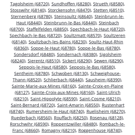
Tagolsheim (68720)
,
Sundhoffen (68280)
,
Strueth (68580)
,
Stosswihr (68140)
,
Storckensohn (68470)
,
Stetten (68510)
,
Sternenberg (68780)
,
Steinsoultz (68640)
,
Steinbrunn-le-
Haut (68440)
,
Steinbrunn-le-Bas (68440)
,
Steinbach
(68700)
,
Staffelfelden (68850)
,
Spechbach-le-Haut (68720)
,
Spechbach-le-Bas (68720)
,
Soultzmatt (68570)
,
Soultzeren
(68140)
,
Soultzbach-les-Bains (68230)
,
Soultz-Haut-Rhin
(68360)
,
Soppe-le-Haut (68780)
,
Soppe-le-Bas (68780)
,
Sondersdorf (68480)
,
Sondernach (68380)
,
Sigolsheim
(68240)
,
Sierentz (68510)
,
Sickert (68290)
,
Sewen (68290)
,
Seppois-le-Haut (68580)
,
Seppois-le-Bas (68580)
,
Sentheim (68780)
,
Schwoben (68130)
,
Schweighouse-
Thann (68520)
,
Schlierbach (68440)
,
Sausheim (68390)
,
Sainte-Marie-aux-Mines (68160)
,
Sainte-Croix-en-Plaine
(68127)
,
Sainte-Croix-aux-Mines (68160)
,
Saint-Ulrich
(68210)
,
Saint-Hippolyte (68590)
,
Saint-Cosme (68210)
,
Saint-Bernard (68720)
,
Saint-Amarin (68550)
,
Rustenhart
(68740)
,
Rumersheim-le-Haut (68740)
,
Ruelisheim (68270)
,
Ruederbach (68560)
,
Rouffach (68250)
,
Rosenau (68128)
,
Rorschwihr (68590)
,
Roppentzwiller (68480)
,
Rombach-le-
Franc (68660)
,
Romagny (68210)
,
Roggenhouse (68740)
,