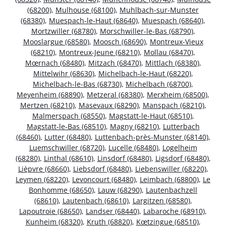
(68200)
,
Mulhouse (68100)
,
Muhlbach-sur-Munster
(68380)
,
Muespach-le-Haut (68640)
,
Muespach (68640)
,
Mortzwiller (68780)
,
Morschwiller-le-Bas (68790)
,
Mooslargue (68580)
,
Moosch (68690)
,
Montreux-Vieux
(68210)
,
Montreux-Jeune (68210)
,
Mollau (68470)
,
Mœrnach (68480)
,
Mitzach (68470)
,
Mittlach (68380)
,
Mittelwihr (68630)
,
Michelbach-le-Haut (68220)
,
Michelbach-le-Bas (68730)
,
Michelbach (68700)
,
Meyenheim (68890)
,
Metzeral (68380)
,
Merxheim (68500)
,
Mertzen (68210)
,
Masevaux (68290)
,
Manspach (68210)
,
Malmerspach (68550)
,
Magstatt-le-Haut (68510)
,
Magstatt-le-Bas (68510)
,
Magny (68210)
,
Lutterbach
(68460)
,
Lutter (68480)
,
Luttenbach-près-Munster (68140)
,
Luemschwiller (68720)
,
Lucelle (68480)
,
Logelheim
(68280)
,
Linthal (68610)
,
Linsdorf (68480)
,
Ligsdorf (68480)
,
Lièpvre (68660)
,
Liebsdorf (68480)
,
Liebenswiller (68220)
,
Leymen (68220)
,
Levoncourt (68480)
,
Leimbach (68800)
,
Le
Bonhomme (68650)
,
Lauw (68290)
,
Lautenbachzell
(68610)
,
Lautenbach (68610)
,
Largitzen (68580)
,
Lapoutroie (68650)
,
Landser (68440)
,
Labaroche (68910)
,
Kunheim (68320)
,
Kruth (68820)
,
Kœtzingue (68510)
,