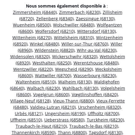
Nous sommes également disponible à
:
Zimmersheim (68440)
,
Zimmerbach (68230)
,
Zillisheim
(68720)
,
Zellenberg (68340)
,
Zaessingue (68130)
,
Wuenheim (68500)
,
Wolschwiller (68480)
,
Wolfgantzen
(68600)
,
Wolfersdorf (68210)
,
Wittersdorf (68130)
,
Wittenheim (68270)
,
Wittelsheim (68310)
,
Wintzenheim
(68920)
,
Winkel (68480)
,
Willer-sur-Thur (68760)
,
Willer
(68960)
,
Wildenstein (68820)
,
Wihr-au-Val (68230)
,
Widensolen (68320)
,
Wickerschwihr (68320)
,
Wettolsheim
(68920)
,
Westhalten (68250)
,
Werentzhouse (68480)
,
Wentzwiller (68220)
,
Wegscheid (68290)
,
Weckolsheim
(68600)
,
Wattwiller (68700)
,
Wasserbourg (68230)
,
Waltenheim (68510)
,
Walheim (68130)
,
Waldighofen
(68640)
,
Walbach (68230)
,
Wahlbach (68130)
,
Volgelsheim
(68600)
,
Vogelgrun (68600)
,
Vœgtlinshoffen (68420)
,
Village-Neuf (68128)
,
Vieux-Thann (68800)
,
Vieux-Ferrette
(68480)
,
Valdieu-Lutran (68210)
,
Urschenheim (68320)
,
Urbès (68121)
,
Ungersheim (68190)
,
Uffholtz (68700)
,
Uffheim (68510)
,
Ueberstrass (68580)
,
Turckheim (68230)
,
Traubach-le-Haut (68210)
,
Traubach-le-Bas (68210)
,
Thannenkirch (68590)
,
Thann (68800)
,
Tagsdorf (68130)
,