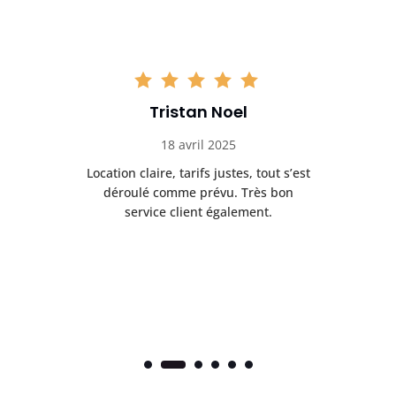
Tristan Noel
18 avril 2025
 de
Location claire, tarifs justes, tout s’est
Se
t
déroulé comme prévu. Très bon
pile
service client également.