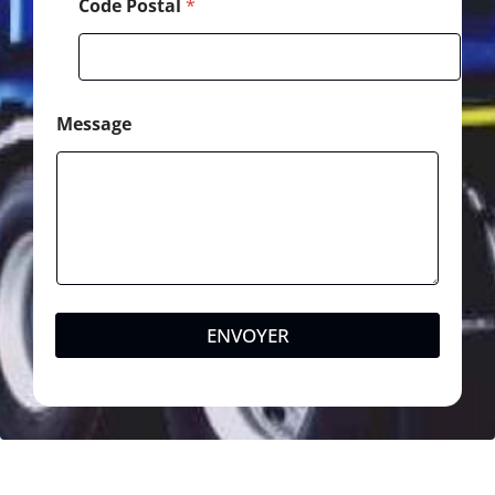
Code Postal
*
Message
ENVOYER