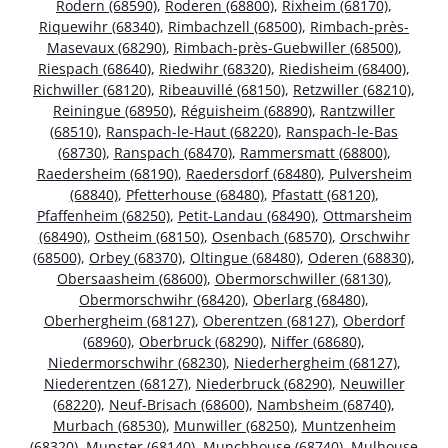
Rodern (68590)
,
Roderen (68800)
,
Rixheim (68170)
,
Riquewihr (68340)
,
Rimbachzell (68500)
,
Rimbach-près-
Masevaux (68290)
,
Rimbach-près-Guebwiller (68500)
,
Riespach (68640)
,
Riedwihr (68320)
,
Riedisheim (68400)
,
Richwiller (68120)
,
Ribeauvillé (68150)
,
Retzwiller (68210)
,
Reiningue (68950)
,
Réguisheim (68890)
,
Rantzwiller
(68510)
,
Ranspach-le-Haut (68220)
,
Ranspach-le-Bas
(68730)
,
Ranspach (68470)
,
Rammersmatt (68800)
,
Raedersheim (68190)
,
Raedersdorf (68480)
,
Pulversheim
(68840)
,
Pfetterhouse (68480)
,
Pfastatt (68120)
,
Pfaffenheim (68250)
,
Petit-Landau (68490)
,
Ottmarsheim
(68490)
,
Ostheim (68150)
,
Osenbach (68570)
,
Orschwihr
(68500)
,
Orbey (68370)
,
Oltingue (68480)
,
Oderen (68830)
,
Obersaasheim (68600)
,
Obermorschwiller (68130)
,
Obermorschwihr (68420)
,
Oberlarg (68480)
,
Oberhergheim (68127)
,
Oberentzen (68127)
,
Oberdorf
(68960)
,
Oberbruck (68290)
,
Niffer (68680)
,
Niedermorschwihr (68230)
,
Niederhergheim (68127)
,
Niederentzen (68127)
,
Niederbruck (68290)
,
Neuwiller
(68220)
,
Neuf-Brisach (68600)
,
Nambsheim (68740)
,
Murbach (68530)
,
Munwiller (68250)
,
Muntzenheim
(68320)
,
Munster (68140)
,
Munchhouse (68740)
,
Mulhouse