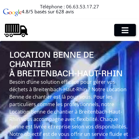
Téléphone :
06.63.53.17.27
4.8/5 basés sur 628 avis
LOCATION BENNE DE
CHANTIER
À BREITENBACH-HAUT-RHIN
Besoin d’une solution efficace pour gérer vos
déchets à Breitenbach-Haut-Rhin ? Notre Location
Benne de chantier est là pour vous. Pour les
particuliers comme les professionnels, notre
Location Benne de chantier à Breitenbach-Haut-
Rhin vous accompagne avec flexibilité. Chaque
benne est livrée et reprise selon vos disponibilités.
Notre objectif est de vous offrir un service fluide et