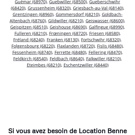
Guémar (68970)
,
Guebwiller (68500)
,
Gueberschwihr
(68420)
,
Grussenheim (68320)
,
Griesbach-au-Val (68140)
,
Grentzingen (68960)
,
Gommersdorf (68210)
,
Goldbach-
Altenbach (68760)
,
Gildwiller (68210)
,
Geiswasser (68600)
,
Geispitzen (68510)
,
Geishouse (68690)
,
Galfingue (68990)
,
Fulleren (68210)
,
Frœningen (68720)
,
Friesen (68580)
,
Fréland (68240)
,
Franken (68130)
,
Fortschwihr (68320)
,
Folgensbourg (68220)
,
Flaxlanden (68720)
,
Fislis (68480)
,
Fessenheim (68740)
,
Ferrette (68480)
,
Fellering (68470)
,
Feldkirch (68540)
,
Feldbach (68640)
,
Falkwiller (68210)
,
Eteimbes (68210)
,
Eschentzwiller (68440)
Si vous avez besoin de Location Benne