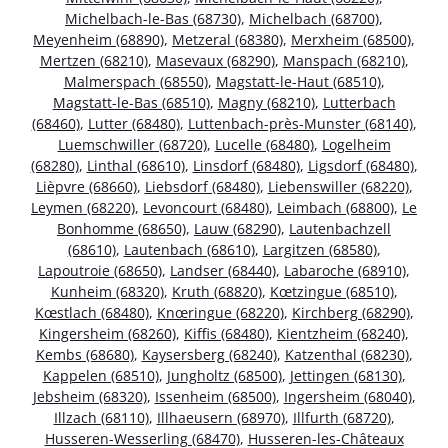
Michelbach-le-Bas (68730)
,
Michelbach (68700)
,
Meyenheim (68890)
,
Metzeral (68380)
,
Merxheim (68500)
,
Mertzen (68210)
,
Masevaux (68290)
,
Manspach (68210)
,
Malmerspach (68550)
,
Magstatt-le-Haut (68510)
,
Magstatt-le-Bas (68510)
,
Magny (68210)
,
Lutterbach
(68460)
,
Lutter (68480)
,
Luttenbach-près-Munster (68140)
,
Luemschwiller (68720)
,
Lucelle (68480)
,
Logelheim
(68280)
,
Linthal (68610)
,
Linsdorf (68480)
,
Ligsdorf (68480)
,
Lièpvre (68660)
,
Liebsdorf (68480)
,
Liebenswiller (68220)
,
Leymen (68220)
,
Levoncourt (68480)
,
Leimbach (68800)
,
Le
Bonhomme (68650)
,
Lauw (68290)
,
Lautenbachzell
(68610)
,
Lautenbach (68610)
,
Largitzen (68580)
,
Lapoutroie (68650)
,
Landser (68440)
,
Labaroche (68910)
,
Kunheim (68320)
,
Kruth (68820)
,
Kœtzingue (68510)
,
Kœstlach (68480)
,
Knœringue (68220)
,
Kirchberg (68290)
,
Kingersheim (68260)
,
Kiffis (68480)
,
Kientzheim (68240)
,
Kembs (68680)
,
Kaysersberg (68240)
,
Katzenthal (68230)
,
Kappelen (68510)
,
Jungholtz (68500)
,
Jettingen (68130)
,
Jebsheim (68320)
,
Issenheim (68500)
,
Ingersheim (68040)
,
Illzach (68110)
,
Illhaeusern (68970)
,
Illfurth (68720)
,
Husseren-Wesserling (68470)
,
Husseren-les-Châteaux