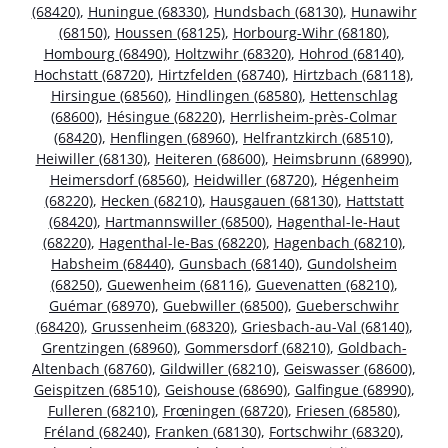
(68420)
,
Huningue (68330)
,
Hundsbach (68130)
,
Hunawihr
(68150)
,
Houssen (68125)
,
Horbourg-Wihr (68180)
,
Hombourg (68490)
,
Holtzwihr (68320)
,
Hohrod (68140)
,
Hochstatt (68720)
,
Hirtzfelden (68740)
,
Hirtzbach (68118)
,
Hirsingue (68560)
,
Hindlingen (68580)
,
Hettenschlag
(68600)
,
Hésingue (68220)
,
Herrlisheim-près-Colmar
(68420)
,
Henflingen (68960)
,
Helfrantzkirch (68510)
,
Heiwiller (68130)
,
Heiteren (68600)
,
Heimsbrunn (68990)
,
Heimersdorf (68560)
,
Heidwiller (68720)
,
Hégenheim
(68220)
,
Hecken (68210)
,
Hausgauen (68130)
,
Hattstatt
(68420)
,
Hartmannswiller (68500)
,
Hagenthal-le-Haut
(68220)
,
Hagenthal-le-Bas (68220)
,
Hagenbach (68210)
,
Habsheim (68440)
,
Gunsbach (68140)
,
Gundolsheim
(68250)
,
Guewenheim (68116)
,
Guevenatten (68210)
,
Guémar (68970)
,
Guebwiller (68500)
,
Gueberschwihr
(68420)
,
Grussenheim (68320)
,
Griesbach-au-Val (68140)
,
Grentzingen (68960)
,
Gommersdorf (68210)
,
Goldbach-
Altenbach (68760)
,
Gildwiller (68210)
,
Geiswasser (68600)
,
Geispitzen (68510)
,
Geishouse (68690)
,
Galfingue (68990)
,
Fulleren (68210)
,
Frœningen (68720)
,
Friesen (68580)
,
Fréland (68240)
,
Franken (68130)
,
Fortschwihr (68320)
,