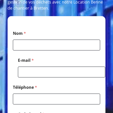
gestion de vos déchets avec notre Location Benne
de chantier à Bretten.
*
Nom
*
*
N
o
m
E-mail
*
Téléphone
*