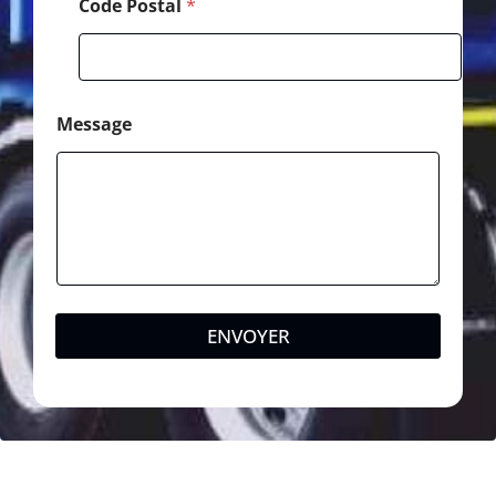
Code Postal
*
Message
ENVOYER