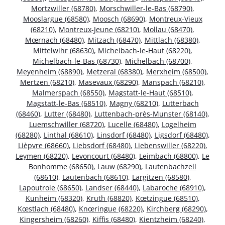
Mortzwiller (68780)
,
Morschwiller-le-Bas (68790)
,
Mooslargue (68580)
,
Moosch (68690)
,
Montreux-Vieux
(68210)
,
Montreux-Jeune (68210)
,
Mollau (68470)
,
Mœrnach (68480)
,
Mitzach (68470)
,
Mittlach (68380)
,
Mittelwihr (68630)
,
Michelbach-le-Haut (68220)
,
Michelbach-le-Bas (68730)
,
Michelbach (68700)
,
Meyenheim (68890)
,
Metzeral (68380)
,
Merxheim (68500)
,
Mertzen (68210)
,
Masevaux (68290)
,
Manspach (68210)
,
Malmerspach (68550)
,
Magstatt-le-Haut (68510)
,
Magstatt-le-Bas (68510)
,
Magny (68210)
,
Lutterbach
(68460)
,
Lutter (68480)
,
Luttenbach-près-Munster (68140)
,
Luemschwiller (68720)
,
Lucelle (68480)
,
Logelheim
(68280)
,
Linthal (68610)
,
Linsdorf (68480)
,
Ligsdorf (68480)
,
Lièpvre (68660)
,
Liebsdorf (68480)
,
Liebenswiller (68220)
,
Leymen (68220)
,
Levoncourt (68480)
,
Leimbach (68800)
,
Le
Bonhomme (68650)
,
Lauw (68290)
,
Lautenbachzell
(68610)
,
Lautenbach (68610)
,
Largitzen (68580)
,
Lapoutroie (68650)
,
Landser (68440)
,
Labaroche (68910)
,
Kunheim (68320)
,
Kruth (68820)
,
Kœtzingue (68510)
,
Kœstlach (68480)
,
Knœringue (68220)
,
Kirchberg (68290)
,
Kingersheim (68260)
,
Kiffis (68480)
,
Kientzheim (68240)
,