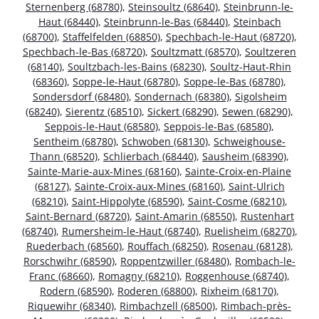
Sternenberg (68780)
,
Steinsoultz (68640)
,
Steinbrunn-le-
Haut (68440)
,
Steinbrunn-le-Bas (68440)
,
Steinbach
(68700)
,
Staffelfelden (68850)
,
Spechbach-le-Haut (68720)
,
Spechbach-le-Bas (68720)
,
Soultzmatt (68570)
,
Soultzeren
(68140)
,
Soultzbach-les-Bains (68230)
,
Soultz-Haut-Rhin
(68360)
,
Soppe-le-Haut (68780)
,
Soppe-le-Bas (68780)
,
Sondersdorf (68480)
,
Sondernach (68380)
,
Sigolsheim
(68240)
,
Sierentz (68510)
,
Sickert (68290)
,
Sewen (68290)
,
Seppois-le-Haut (68580)
,
Seppois-le-Bas (68580)
,
Sentheim (68780)
,
Schwoben (68130)
,
Schweighouse-
Thann (68520)
,
Schlierbach (68440)
,
Sausheim (68390)
,
Sainte-Marie-aux-Mines (68160)
,
Sainte-Croix-en-Plaine
(68127)
,
Sainte-Croix-aux-Mines (68160)
,
Saint-Ulrich
(68210)
,
Saint-Hippolyte (68590)
,
Saint-Cosme (68210)
,
Saint-Bernard (68720)
,
Saint-Amarin (68550)
,
Rustenhart
(68740)
,
Rumersheim-le-Haut (68740)
,
Ruelisheim (68270)
,
Ruederbach (68560)
,
Rouffach (68250)
,
Rosenau (68128)
,
Rorschwihr (68590)
,
Roppentzwiller (68480)
,
Rombach-le-
Franc (68660)
,
Romagny (68210)
,
Roggenhouse (68740)
,
Rodern (68590)
,
Roderen (68800)
,
Rixheim (68170)
,
Riquewihr (68340)
,
Rimbachzell (68500)
,
Rimbach-près-