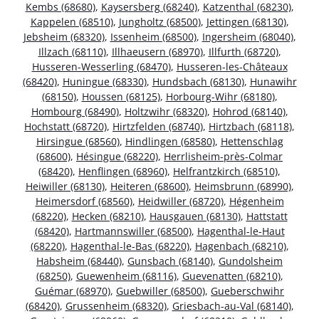
Kembs (68680)
,
Kaysersberg (68240)
,
Katzenthal (68230)
,
Kappelen (68510)
,
Jungholtz (68500)
,
Jettingen (68130)
,
Jebsheim (68320)
,
Issenheim (68500)
,
Ingersheim (68040)
,
Illzach (68110)
,
Illhaeusern (68970)
,
Illfurth (68720)
,
Husseren-Wesserling (68470)
,
Husseren-les-Châteaux
(68420)
,
Huningue (68330)
,
Hundsbach (68130)
,
Hunawihr
(68150)
,
Houssen (68125)
,
Horbourg-Wihr (68180)
,
Hombourg (68490)
,
Holtzwihr (68320)
,
Hohrod (68140)
,
Hochstatt (68720)
,
Hirtzfelden (68740)
,
Hirtzbach (68118)
,
Hirsingue (68560)
,
Hindlingen (68580)
,
Hettenschlag
(68600)
,
Hésingue (68220)
,
Herrlisheim-près-Colmar
(68420)
,
Henflingen (68960)
,
Helfrantzkirch (68510)
,
Heiwiller (68130)
,
Heiteren (68600)
,
Heimsbrunn (68990)
,
Heimersdorf (68560)
,
Heidwiller (68720)
,
Hégenheim
(68220)
,
Hecken (68210)
,
Hausgauen (68130)
,
Hattstatt
(68420)
,
Hartmannswiller (68500)
,
Hagenthal-le-Haut
(68220)
,
Hagenthal-le-Bas (68220)
,
Hagenbach (68210)
,
Habsheim (68440)
,
Gunsbach (68140)
,
Gundolsheim
(68250)
,
Guewenheim (68116)
,
Guevenatten (68210)
,
Guémar (68970)
,
Guebwiller (68500)
,
Gueberschwihr
(68420)
,
Grussenheim (68320)
,
Griesbach-au-Val (68140)
,