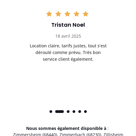
Tristan Noel
18 avril 2025
 de
Location claire, tarifs justes, tout s’est
Se
t
déroulé comme prévu. Très bon
pile
service client également.
Nous sommes également disponible à
:
Zimmersheim (68440)
,
Zimmerbach (68230)
,
Zillisheim