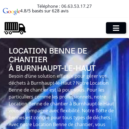
Téléphone :
06.63.53.17.27
4.8/5 basés sur 628 avis
LOCATION BENNE DE
CHANTIER
À BURNHAUPT-LE-HAUT
Besoin d’une solution efficace pour gérer vos
déchets à Burnhaupt-le-Haut ? Notre Location
Benne de chantier est là pour vous. Pour les
particuliers comme les professionnels, notre
Location Benne de chantier à Burnhaupt-le-Haut
vous accompagne avec flexibilité. Notre flotte de
bennes est conçue pour tous types de déchets.
Avec notre Location Benne de chantier, vous