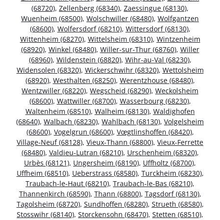
(68720)
,
Zellenberg (68340)
,
Zaessingue (68130)
,
Wuenheim (68500)
,
Wolschwiller (68480)
,
Wolfgantzen
(68600)
,
Wolfersdorf (68210)
,
Wittersdorf (68130)
,
Wittenheim (68270)
,
Wittelsheim (68310)
,
Wintzenheim
(68920)
,
Winkel (68480)
,
Willer-sur-Thur (68760)
,
Willer
(68960)
,
Wildenstein (68820)
,
Wihr-au-Val (68230)
,
Widensolen (68320)
,
Wickerschwihr (68320)
,
Wettolsheim
(68920)
,
Westhalten (68250)
,
Werentzhouse (68480)
,
Wentzwiller (68220)
,
Wegscheid (68290)
,
Weckolsheim
(68600)
,
Wattwiller (68700)
,
Wasserbourg (68230)
,
Waltenheim (68510)
,
Walheim (68130)
,
Waldighofen
(68640)
,
Walbach (68230)
,
Wahlbach (68130)
,
Volgelsheim
(68600)
,
Vogelgrun (68600)
,
Vœgtlinshoffen (68420)
,
Village-Neuf (68128)
,
Vieux-Thann (68800)
,
Vieux-Ferrette
(68480)
,
Valdieu-Lutran (68210)
,
Urschenheim (68320)
,
Urbès (68121)
,
Ungersheim (68190)
,
Uffholtz (68700)
,
Uffheim (68510)
,
Ueberstrass (68580)
,
Turckheim (68230)
,
Traubach-le-Haut (68210)
,
Traubach-le-Bas (68210)
,
Thannenkirch (68590)
,
Thann (68800)
,
Tagsdorf (68130)
,
Tagolsheim (68720)
,
Sundhoffen (68280)
,
Strueth (68580)
,
Stosswihr (68140)
,
Storckensohn (68470)
,
Stetten (68510)
,