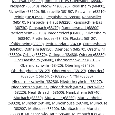
Masevaux (68290)
,
Rimbach-près-Guebwiller (68500)
,
Riespach (68640)
,
Riedwihr (68320)
,
Riedisheim (68400)
,
Richwiller (68120)
,
Ribeauvillé (68150)
,
Retzwiller (68210)
,
Reiningue (68950)
,
Réguisheim (68890)
,
Rantzwiller
(68510)
,
Ranspach-le-Haut (68220)
,
Ranspach-le-Bas
(68730)
,
Ranspach (68470)
,
Rammersmatt (68800)
,
Raedersheim (68190)
,
Raedersdorf (68480)
,
Pulversheim
(68840)
,
Pfetterhouse (68480)
,
Pfastatt (68120)
,
Pfaffenheim (68250)
,
Petit-Landau (68490)
,
Ottmarsheim
(68490)
,
Ostheim (68150)
,
Osenbach (68570)
,
Orschwihr
(68500)
,
Orbey (68370)
,
Oltingue (68480)
,
Oderen (68830)
,
Obersaasheim (68600)
,
Obermorschwiller (68130)
,
Obermorschwihr (68420)
,
Oberlarg (68480)
,
Oberhergheim (68127)
,
Oberentzen (68127)
,
Oberdorf
(68960)
,
Oberbruck (68290)
,
Niffer (68680)
,
Niedermorschwihr (68230)
,
Niederhergheim (68127)
,
Niederentzen (68127)
,
Niederbruck (68290)
,
Neuwiller
(68220)
,
Neuf-Brisach (68600)
,
Nambsheim (68740)
,
Murbach (68530)
,
Munwiller (68250)
,
Muntzenheim
(68320)
,
Munster (68140)
,
Munchhouse (68740)
,
Mulhouse
(68200)
,
Mulhouse (68100)
,
Muhlbach-sur-Munster
(68380)
,
Muespach-le-Haut (68640)
,
Muespach (68640)
,