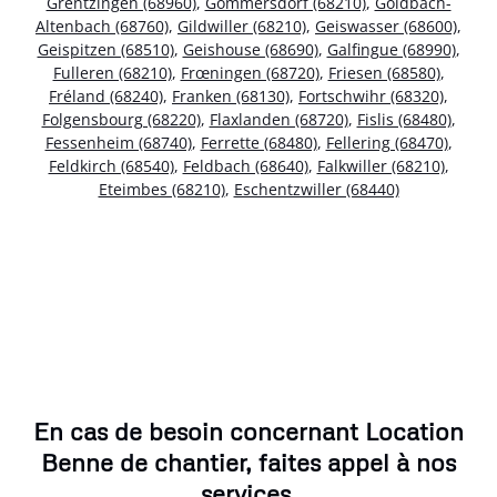
Grentzingen (68960)
,
Gommersdorf (68210)
,
Goldbach-
Altenbach (68760)
,
Gildwiller (68210)
,
Geiswasser (68600)
,
Geispitzen (68510)
,
Geishouse (68690)
,
Galfingue (68990)
,
Fulleren (68210)
,
Frœningen (68720)
,
Friesen (68580)
,
Fréland (68240)
,
Franken (68130)
,
Fortschwihr (68320)
,
Folgensbourg (68220)
,
Flaxlanden (68720)
,
Fislis (68480)
,
Fessenheim (68740)
,
Ferrette (68480)
,
Fellering (68470)
,
Feldkirch (68540)
,
Feldbach (68640)
,
Falkwiller (68210)
,
Eteimbes (68210)
,
Eschentzwiller (68440)
En cas de besoin concernant Location
Benne de chantier, faites appel à nos
services.